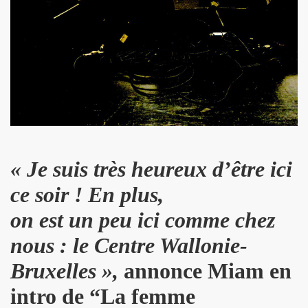
TOUR" de DICK RIVERS : au CASINO DE PARIS 2011, à l'OLY
) de SEBASTIEN LIFSHITZ : impressions.
3 au BATACLAN (Paris) : compte rendu.
RRIERE L'OBJECTIF DE PIERRE ET GILLES — Photos et pro
L ROZOUM, dit DANIEL DARC, le 14 mars 2013 a PARIS.
Sete (mars 2013).
« Je suis très heureux d’être ici
ce soir ! En plus,
ans le magazine papier "GONZAI" numero 1 (janvier 2013)
on est un peu ici comme chez
'ALAIN CHAMFORT et ses invitees le 30 janvier 2013 au G
nous : le Centre Wallonie-
 11 decembre 2012 a l'OLYMPIA (Paris) : compte rendu
Bruxelles »,
annonce Miam en
ALAIN CHENNEVIERE and Friends le 8 novembre 2012 a la
intro de “La femme
“First Comes The Night”) le 12 octobre 2012 au GRAND RE