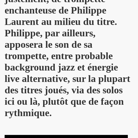
u concert de BIJOU SVP le 14 novembre 2009 a l'EUROPEEN
enchanteuse de Philippe
e 28 octobre 2009 a l'Espace 315 du CENTRE POMPIDOU 
Laurent au milieu du titre.
au concert d'ALEX BEAUPAIN le 17 octobre 2009 aux TROI
Philippe, par ailleurs,
e 3 octobre 2009 a L'ARCHIPEL (Paris).
apposera le son de sa
trompette, entre probable
STAR MAG" (2 octobre 2009).
background jazz et énergie
e 28 aout 2009 aux TROIS BAUDETS a Paris.
live alternative, sur la plupart
 BARDOT" le 16 mai 2009 a L'ARCHIPEL a Paris.
des titres joués, via des solos
E et JACQUES DUVALL les 18 et 19 avril 2009 aux TR
ici ou là, plutôt que de façon
CE le 17 avril 2009 au GLOBO a PARIS.
rythmique.
Paris le 11 octobre 2008.
 7 octobre 2008.