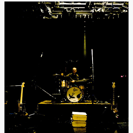
3 au TRIANON (avec MICK JONES) et le 12 juillet 2013 sur 
LE RICHARD, le 7 juin 2005 a L'OLYMPIA : compte rendu.
013 au THEATRE DU PETIT SAINT MARTIN (Paris) : compt
ENDS DU SINGE") le 28 juin 2013 au PALAIS DES SPORTS 
CKER TOUR" de JOHNNY HALLYDAY le 16 juin 2013 a BER
UT CHIC" par JEAN ERIC PERRIN ("ROCK AND FOLK", 1
IEVRE" de MARIE FRANCE par CHRISTIAN LEBRUN dans "BE
ouent l'album "39 DE FIEVRE" le 18 mai 2013 au RESERV
jouent l'album "39 DE FIEVRE" a SOS RECORDING a ANS
 LA FEMME le 14 mai 2013 a la FNAC FORUM des HALLES 
3) de LA FEMME : chronique de l'album CD.