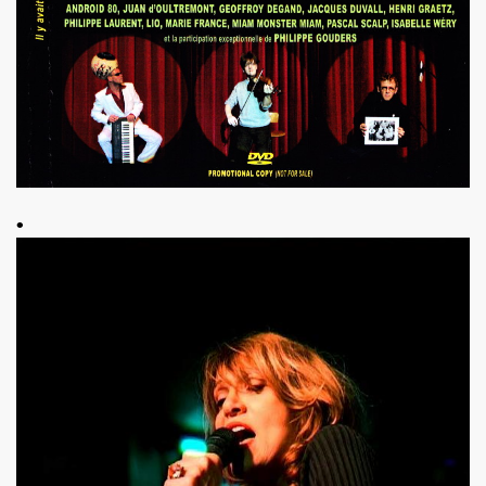
ES" le 21 mai 2022 au Zenith (Paris) : compte rendu deta
 au 11 juin 2022 a Paris.
ars au 4 avril 2022 a Paris pour l enregistrement de 
ur l album "SUPER LUNE", le 11 decembre 2021 a l Elysee M
S jouent JOHNNY HALLYDAY, le 5 decembre 2021, au Johnn
•
man : les Mémoires du batteur de VINCE TAYLOR et JOH
ical Berlin"), concert "Paradigmes" le 7 octobre 2021 au pa
NTY (piano), concerts "Dans la peau" les 5 et 6 octobre 20
cal Berlin"), premier concert avec public du "Paradigme tou
oles de JACQUES DUVALL, musique de LEONARD LASRY, 2
VES, avec ALEXANDRE WETTER : chronique detaillee.