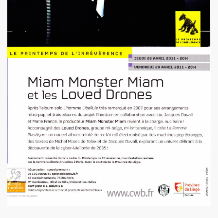
e 1977 a 1983.
ive).
CORDÉONISTES" (et courrier des lecteurs de "JUKE BOX
es de MARIE FRANCE parus entre 2006 et 2012.
 setlists.
 set-lists.
 le fanzine L ORDONNANCE (2004).
E FRANCE : concerts, spectacles, expositions, cabaret, etc.
t "AJASPHERE" le 28 octobre 2025 au Petit Bain (75013 Par
OK KO" le 16 octobre 2025 au Zenith (Paris) : chronique de
N UNKNOWN" le 27 septembre 2025 a Gouvieux (60) : comp