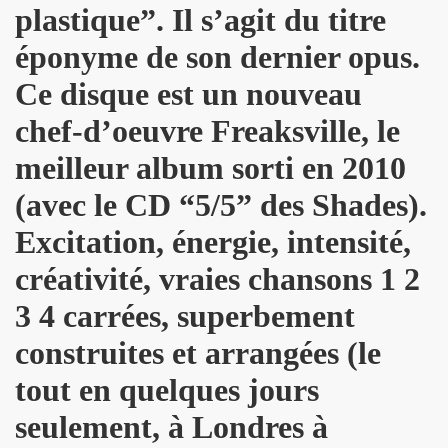
plastique”. Il s’agit du titre
ND REX et JEAN-PIERRE MADER a Villeneuve (oct. 2012) :
éponyme de son dernier opus.
 SCOP CLUB (Paris) : compte rendu.
Ce disque est un nouveau
chef-d’oeuvre Freaksville, le
 MACHINE, SUGAR AND TIGER, EFFELLO ET LES EXTRATERR
meilleur album sorti en 2010
s 11 et 12 decembre 2012 a BERLIN.
(avec le CD “5/5” des Shades).
EMENT DE MOI" (2012), film-serie de STEVE CATIEAU.
Excitation, énergie, intensité,
juillet et aout 2012).
créativité, vraies chansons 1 2
L : les deux font la paire" ("La Libre Belgique", 14 jui
3 4 carrées, superbement
s 15, 16 et 17 juin 2012 au STADE DE FRANCE (Saint-Den
construites et arrangées (le
in 2012 a L'INTERNATIONAL (Paris).
tout en quelques jours
seulement, à Londres à
: "How we met" dans le journal anglais "THE INDEPENDE