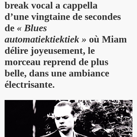
break vocal a cappella
D and friends) le 22 janvier 2010 au POINT FMR (Pari
d’une vingtaine de secondes
 POUPAUD, THE HELLBOYS, HEARTBREAK HOTEL, VINCENT P
de
« Blues
IBUS (Paris).
automatiektiektiek »
où
Miam
délire joyeusement, le
e 2006 et le 31 mars 2007 au NOUVEAU CASINO (Paris).
morceau reprend de plus
GIBUS (Paris).
belle,
dans une ambiance
électrisante.