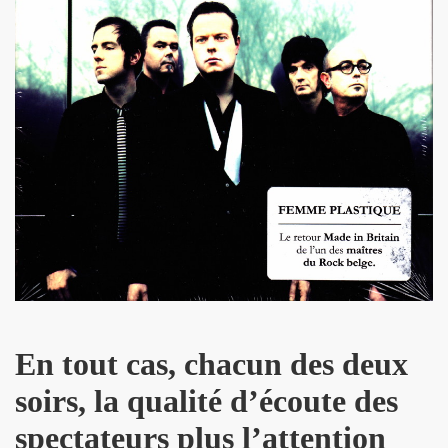
GINAL" (2014) de BRIAN SETZER : chronique (chronicle r
IVERS : chronique detaillee.
MAY : chronique detaillee.
IN" + album "THE FABULOUS ROCK N ROLL SONGBOOK" de C
OLLY PARTON : chronique detaillee.
r de la chanson" (Editions Caid, 2014) : chronique du liv
") le 3 avril 2014 a LA MAROQUINERIE (Paris) : compte re
RONES ("The Tangible Effect Of Love") le 28 mars 2014 
 du Palace" (2014) : chronique de l'album.
En tout cas, chacun des deux
") le 18 decembre 2013 a LA BOULE NOIRE (Paris) : com
soirs, la qualité d’écoute des
spectateurs plus l’attention
 2013 au TRIANON (Paris) : compte rendu.