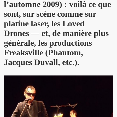
l’automne 2009) : voilà ce que
L & JEAN-MARC LEDERMAN) : l'album "ROMANIA" (2012),
sont, sur scène comme sur
t BENJAMIN SCHOOS le 9 mai 2012 au RESERVOIR (Paris
platine laser, les Loved
chronique detaillee du nouveau CD et du show 2012.
Drones
—
et, de manière plus
re des Arts et des Lettres par FREDERIC MITTERRAND, minis
générale, les productions
 avril 2012).
Freaksville (Phantom,
21 mars 2012 au BOTANIQUE - LA ROTONDE (Bruxelles) et 
Jacques Duvall, etc.).
nneur" dans "ACCORDEON et ACCORDEONISTES" (avril 2
 l'album "KISS" de MARIE FRANCE ET LES FANTOMES dan
ACLAN (Paris) : compte rendu.
u nouvel album de PHANTOM Featuring MARIE FRANCE.
OS (MIAM MONSTER MIAM), avec LES EXPERTS EN DESESPO