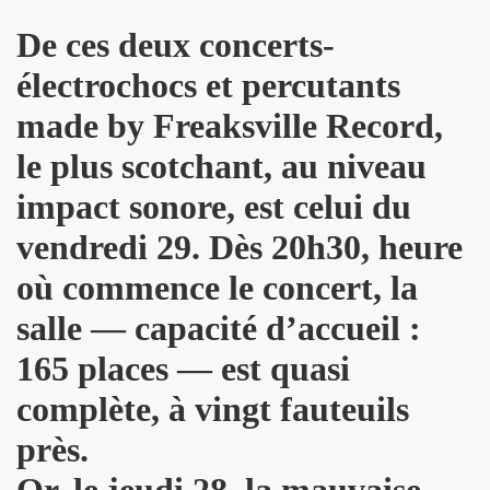
 toi" et concert le 19 octobre 2018 a La Seine Musicale : 
De ces deux concerts-
électrochocs et percutants
nvier au 11 fevrier 2019 a Paris pour l enregistrement 
made by Freaksville Record,
 17 septembre 2018 a Paris.
le plus scotchant, au niveau
e en août 2018 pour rendre visite a MARIE FRANCE.
impact sonore, est celui du
 29 juin au 8 juillet 2018 pour le tournage du film "Hunter
vendredi 29. Dès 20h30, heure
all", "39 de fievre") : interview dans "La Gazette du rock
où commence le concert, la
LLYDAY ("Les rocks les plus terribles"), BOBBIE CLAR
salle —
capacité d’accueil :
roliere-auteur de huit textes de l album "JOHNNY, R
165 places
—
est quasi
complète, à vingt fauteuils
9 fevrier 2018 a Paris.
près.
nt-Francois" de MARIE FRANCE (avec STAIV GENTIS) par PIER
Or, le jeudi 28, la mauvaise