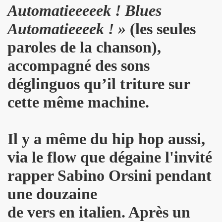
Automatieeeeek ! Blues
DOT dans "TELERAMA" du 7 octobre 2009.
Automatieeeek ! »
(les seules
IN sur le site de RFI (octobre 2009).
paroles de la chanson),
ALAIN PACADIS (1978).
accompagné des sons
dans "LIBERATION" (14 avril 2003).
déglinguos qu’il triture sur
 nuits" dans "LE MONDE" (avril 2003).
cette même machine.
LK" (mars 1997).
LINE dans "ROCK & FOLK" (juin 2003).
Il y a même du hip hop aussi,
via le flow que dégaine l'invité
K" (1994) par H.M.
rapper Sabino Orsini pendant
ns le magazine "FEELING" (numero 3, mars 1978).
une douzaine
 nee" ("7 a Paris", 1990).
de vers en italien. Après un
PAUD, ALAIN CHENNEVIERE, HUGO HOOKA HEY, TONY TRU