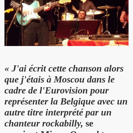
ARADIS SUR TERRE" au THEATRE EDOUARD VII (Paris) :
rage "THE NAMELESS SPECTACLE" (2011, avec SWANN ARLAU
seance cinema speciale MARIE FRANCE (8 octobre 2011) et 
e la 17e edition de "CHERIES-CHERIS" du 7 au 16 octobr
EIL le 20 juillet 2011 a L'ANGORA (Paris).
« J'ai écrit cette chanson alors
ert integral) de BIJOU SVP (PHILIPPE DAUGA) le 21 jui
que j'étais à Moscou dans le
IAM ET LES LOVED DRONES, JACQUES DUVALL, PASCALE B
cadre de l'Eurovision pour
RIO au "Cafe-debat" autour de COPI le 2 avril 2011 au 
représenter la Belgique avec un
autre titre interprété par un
DVD) "IL Y AVAIT UNE FOIS FREAKSVILLE" (2011).
chanteur rockabilly,
se
esente en avant-premiere "LE BIJOU DE GAINSBOURG" le