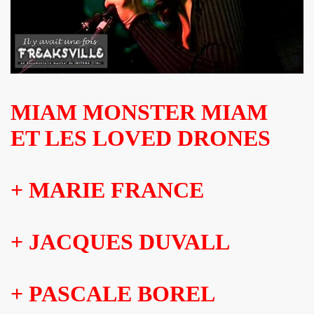
NAL" (2016) de DR JOHN COOPER CLARKE et HUGH CORNWE
 BENJAMIN SIKSOU dans "LES SOULIERS ROUGES", album s
ARIE FRANCE le 7 decembre 2019 au Silencio (Paris) : com
MIAM MONSTER MIAM
'ICI PARIS : chronique detaillee.
ET LES LOVED DRONES
ES MALKA FAMILY les 19 et 20 decembre 2019 a La Maroquine
 Du 16 au 22 novembre 2019 pour l expo "La fabrique des id
+ MARIE FRANCE
 de MARIE FRANCE (realise et compose par Leonard Lasry, 
DAPHNE VICTOR dans "Tribu Move" (octobre 2019) pour l a
+ JACQUES DUVALL
SSASSINE" de MARIE FRANCE dans "Liberation" (19 et 20 
+ PASCALE BOREL
 moi" dans "ROCKFOLKsvp" (novembre 2019), par JEAN-