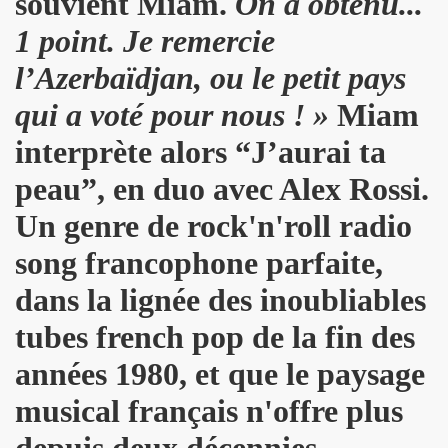
souvient Miam.
On a obtenu...
D DRONES le 12 fevrier 2011 a l'INTERNATIONAL (Paris)
1 point. Je remercie
rsaire de MARIE FRANCE le 9 fevrier 2011 au restaurant du Se
l’Azerbaïdjan, ou le petit pays
 publique de "QUERELLE DE BREST", un musical de VINCEN
qui a voté pour nous ! »
Miam
e 25 decembre 2010 et le 1er janvier 2011.
interprète alors “J’aurai ta
rs du gala-diner annuel au profit de l'association AIDES
peau”, en duo avec Alex Rossi.
Un genre de rock'n'roll radio
e 8 octobre 2010 a l UNDERBELLY CLUB a LONDRES.
song francophone parfaite,
 26 septembre 2010 aux BOUFFES DU NORD (Paris).
dans la lignée des inoubliables
 6, 7 et 8 aout 2010 au festival "LES NUITS SECRETES
tubes french pop de la fin des
 le 20 juillet 2010 aux "TOILES DU SUD" a COTIGNAC (83
années 1980, et que le paysage
010 a NICE (06).
musical français n'offre plus
t 14 juin 2010 a l'EDEN ROC a ANTIBES (06).
depuis deux décennies.