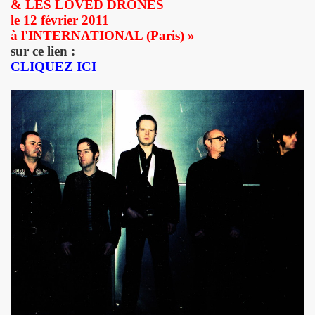
& LES LOVED DRONES
le 12 février 2011
THOURY en power rock n roll trio le 4 octobre 2024 a Montr
à l'INTERNATIONAL (Paris) »
", conference de PATRICK "Ki-ox" CARDE (guitariste de NU
sur ce lien :
CLIQUEZ ICI
 "AJASPHERE vol. II" le 6 septembre 2024 a la Fondation Lo
t sera belle") et LEONARD LASRY ("Le grand danger de se 
s "AJASPHERE VOL. II" les 6 et 27 avril 2024 + le 5 juin 20
IN Z. KAN : chronique par PATRICK EUDELINE dans "RockF
Jean Nakache, Jerome Lambert, Patrice Brochery et leurs a
de la raya" (2024) : chronique detaillee.
trement en 1996 de l album "MARIE FRANCE" (paru en 199
7 par la journaliste ALIAS dans "Presto".