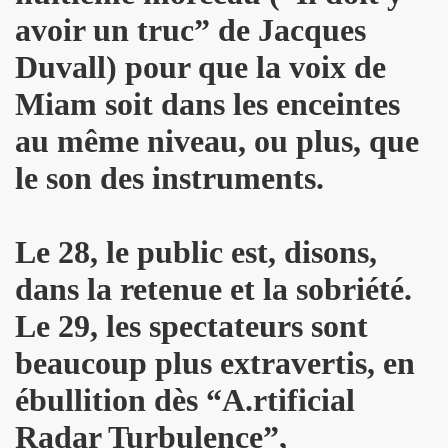
PALMER et JEAN WILLIAM THOURY par PHILIPPE MANOEUVRE
avoir un truc” de Jacques
r vivant" et "De l amour") les 27 et 29 novembre 2015 + 2 
Duvall) pour que la voix de
Miam soit dans les enceintes
 PHILIPPE ALMOSNINO (concert "Mutant Love" pour NIKOL
au même niveau, ou plus, que
EAR DEVICE (1982 a 1989) : 45 revolutions par minute, histoi
le son des instruments.
e Paris a Sete (du 2 au 4 novembre 2015).
u 23 au 25 octobre 2015 a Biarritz.
Le 28, le public est, disons,
ret intimiste à paraître en 2016.
dans la retenue et la sobriété.
hat ???" et "Psycho Tropical Berlin") le 5 juillet 2015 a
Le 29, les spectateurs sont
beaucoup plus extravertis, en
'amour" (2015) : chronique detaillee.
ébullition dès “A.rtificial
ZY le 4 mai 2015 au PALAIS DES SPORTS (Paris) : comp
Radar Turbulence”,
 le 3 avril 2015 a LA BOULE NOIRE (Paris) : compte rend