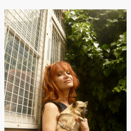
 "AJASPHERE" le 30 août 2025 en la chapelle Reille (75014
illy "I DIG THAT BOP" le 28 juin 2025 a Louvres (95) : com
U le 24 juin 2025, terre plein central du boulevard Rochech
ALMOSNINO a la guitare) le 21 juin 2025 devant le bar Che
 "AJASPHERE" dans la nuit du 20 au 21 juin 2025 en l eglis
ge a DANIEL DARC le 19 juin 2025, rue Charles Delesclu
OUTREBLEU" le 10 juin 2025 au Cafe de la Danse (Paris) : 
NKNOWN" (2024, corealise par Les Spunyboys et Philippe A
" (2025) d'YZOULA : chronique detaillee.
rt "AJASPHERE" le 15 mai 2025 au Badaboum (Paris) : comp