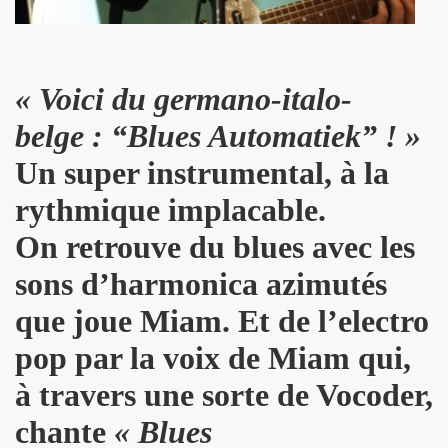
dans "OPEN MAG" (decembre 2009 - janvier 2010).
 dans "PARIS MATCH" (23 decembre 2009).
« Voici du germano-italo-
" dans "ACCORDEON ET ACCORDEONISTES" (janvier 201
belge : “Blues Automatiek” ! »
Un super instrumental, à la
 par JEAN-WILLIAM THOURY dans "JUKE BOX MAGAZINE
rythmique implacable.
SONNE" dans "LES INROCKUTPIBLES" (28 octobre 2009
On retrouve du blues avec les
 dans "FEMME ACTUELLE" (2 novembre 2009).
sons d’harmonica azimutés
ctobre 2009).
que joue Miam. Et de l’electro
ALL et MARIE FRANCE le 24 septembre 2007 a la Fleche 
pop par la voix de Miam qui,
CE dans "ROCK & FOLK" (juillet 2008).
à travers une sorte de Vocoder,
NE DE LA DISCOTHEQUE" (septembre 1983).
chante
« Blues