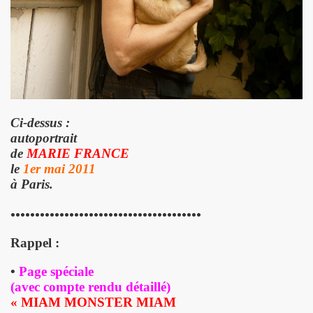
l") ET LE DRAGON ALL STARS + CATASTROPHE + REMI KLEIN,
E ADRIAN, concert litteraire "Hotel Roma" le 4 avril 2025 a
 THOURY, concerts "MONOMANIAQUES" en power rock n roll 
024" le 21 mars 2025 a La Cigale (Paris) : chronique deta
Ci-dessus :
an" (2024) de VIKTOR HUGANET : chronique detaillee.
autoportrait
de
MARIE FRANCE
JOU DAUGA : chronique detaillee.
le
1er mai 2011
à Paris.
 + LES ROYAL FLUSH le 22 juin 2024 a La Chapelle en Se
•••••••••••••••••••••••••••••••••••••••
AKA" au Tamanoir de Gennevilliers, a Fontenay-sous-Bois 
Rappel :
UR le 23 novembre 2024 a la Boule noire (Paris) : compte 
•
Page spéciale
 en tete daffiche "AJASPHERE vol. II" le 18 novembre 2024 
(avec compte rendu détaillé)
« MIAM MONSTER MIAM
MACHINE", avec seance de dedicaces de MARLON MAGNEE et