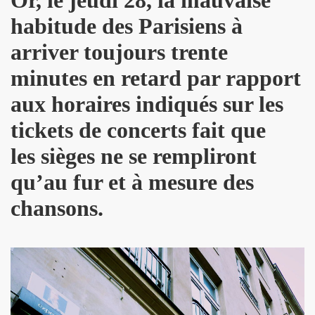
kif" (2017) + concerts a La Cigale (Paris) et au Chinois ("T
habitude des Parisiens à
IVANT TOUR" de JOHNNY HALLYDAY le 9 decembre 2017 a L
arriver toujours trente
hante Jacques Duvall") dans l'exposition "DAHO L'AIME POP
minutes en retard par rapport
E CLASH ("Radio Clash sur Paris") le 9 septembre 2017 
aux horaires indiqués sur les
Duvall", "39 de fievre") dans "JUKE BOX MAGAZINE" (sep
tickets de concerts fait que
les sièges ne se rempliront
 DARREL HIGHAM : chronique detaillee.
qu’au fur et à mesure des
uvall", "39 de fievre") photographiee le 12 aout 2017 p
chansons.
de MARIE FRANCE ("chante Jacques Duvall") par PIERRE & 
cho Tropical Berlin") le 2 decembre 2016 a l'Orange Bleue a 
IERRE PRUVOT) et la Troupe de Madame Arthur de la Promen
UVALL") le 25 novembre 2016 + les 23 et 24 fevrier 2017