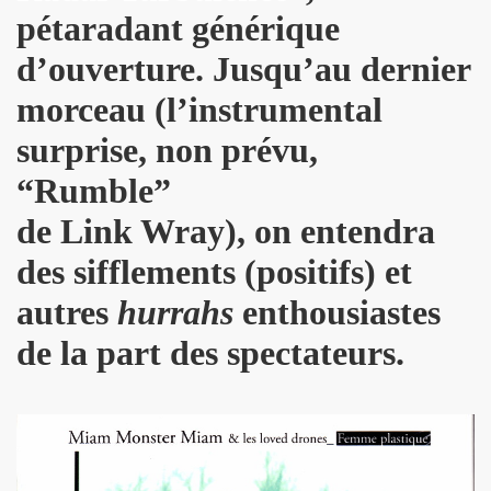
pétaradant générique
s plus pour Dieu") + BENJAMIN SCHOOS ("Beau futur") + 
d’ouverture. Jusqu’au dernier
rt "Hommage a PASCAL BORNE" (guitariste de Chihuahua, 
morceau (l’instrumental
rlene Dietrich et Marilyn Monroe) dans les "MUGLER FOLL
surprise, non prévu,
E dans le journal "CANDY" n°8 (hiver 2014 2015).
“Rumble”
de Link Wray), on entendra
q minutes, j'suis prete !" et "Redevenir modeste") : inte
des sifflements (positifs) et
 man show "2") le 4 janvier 2015 au THEATRE DEJAZET (Pa
autres
hurrahs
enthousiastes
, chanteuse de Superbus) le 25 septembre 2014 au NOUVE
de la part des spectateurs.
"95200" » de MINISTERE A.M.E.R (Stomy Bugsy et Passi) le 
DRONES (album "THE TANGIBLE EFFECT OF LOVE") feat. 
ns le Sud de de la France, dans les Vosges (juin et juillet