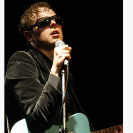
AU) MONDE" au Forum de Liege (27 septembre 2008).
septembre 2008) : photos dans les coulisses des concerts.
is le 8 septembre 2008.
Paris le 30 mai 2008.
 et MARIE FRANCE le 20 fevrier 2008 au CENTRE WALL
CE le 1er fevrier 2008 au BATACLAN (Paris).
(1982).
"39 DE FIEVRE" de MARIE FRANCE par JEAN-WILLIAM THOUR
ANCE (disponibles depuis decembre 2009).
 dans "TELERAMA" (16 decembre 2009).
dans "STUDIO CINE LIVE MAGAZINE" (fevrier 2010).