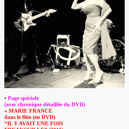
 EP quatre titres (2023) : chronique detaillee.
HOURY en power rock n roll trio, premiers concerts a Pari
roll trio improvise le 6 janvier 2024 a Rock Paradise) : co
ts "AJASPHERE" le 7 septembre 2023 a la Chapelle XIV Musi
edicaces pour son livre "On connaît ma chanson" le 16 d
UC (de LA SOURIS DEGLINGUEE) le 15 decembre 2023 au cr
 (concert "A plein cœur") jouent JOHNNY HALLYDAY, le 9
terview dans "TRIBU MOVE" numero 275 (novembre 2023).
•
Page spéciale
(avec chronique détaillée du DVD)
O" le 26 aout 2023 a Luzarches (95) et le 16 septembre 2
« MARIE FRANCE
2023 par la troupe SAYNETE ET SANS BAVURE au Theatre
dans le film (en DVD)
“IL Y AVAIT UNE FOIS
ELLE" (2023) de MARIE FRANCE (realise et compose par Leo