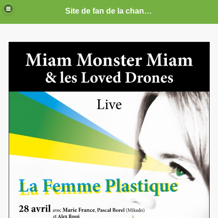
Site de fan de la chanteuse Marie France
ARIE FRANCE
CE : photos, documents, tracts, interviews, articles, etc.
septembre 2019 a decembre 2026.
anvier 2017 a decembre 2019.
illet 2016 a decembre 2016.
ecembre 2015 a juin 2016.
illet 2015 a decembre 2015.
nvier a juin 2015.
illet 2014 a decembre 2014.
nvier 2014 a juin 2014.