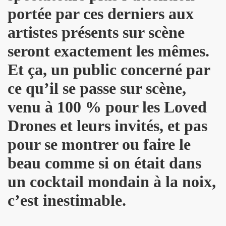
portée par ces derniers aux
R FOLLLIES" (decembre 2013).
artistes présents sur scène
 PASCAUD dans "TELERAMA" (8 au 14 janvier 2014).
seront exactement les mêmes.
 MATIN" (20 decembre 2013).
Et ça, un public concerné par
AROSCOPE" (mercredi 18 decembre 2013).
ce qu’il se passe sur scène,
de MANFRED T. MUGLER dans "TETU" (decembre 2013).
venu à 100 % pour les Loved
n") + ICI PARIS le 14 novembre 2013 au TRIANON (Paris) :
Drones et leurs invités, et pas
pour se montrer ou faire le
 CHINA GIRL" le 3 octobre 2013 aux TROIS BAUDETS (Pa
beau comme si on était dans
 CHRISTOPHE MAE au PALAIS DES SPORTS 2013 (Paris) 
un cocktail mondain à la noix,
anaries (juillet 2013).
c’est inestimable.
musique" dans "PARIS MONTMARTRE" (ete 2013).