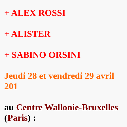
 ASSASSINE" de MARIE FRANCE par JEAN WILLIAM THOUR
+ ALEX ROSSI
19, textes de PATRICK LOISEAU, produit par RENAUD) de DA
on album "Tendre assassine" dans le mensuel "Causeur" (
+ ALISTER
15 septembre 2019 a Paris pour la promotion de son albu
p de vague à l'âme", "Tendre assassine") le 10 juillet 201
+ SABINO ORSINI
 juillet 2019 a Paris pour son miniconcert "Tendre assassi
Jeudi 28 et vendredi 29 avril
concert le 27 juin 2019 a la Maroquinerie (Paris) : compt
201
 ses trois premiers concerts, les 29 mars + 4 et 5 avril 20
remier album solo de YAROL POUPAUD.
au
Centre Wallonie-Bruxelles
16 avril 2019 a Paris pour la suite de l enregistrement
(
Paris
) :
oncert") : chronique de son album "J'ai quelque chose a vo