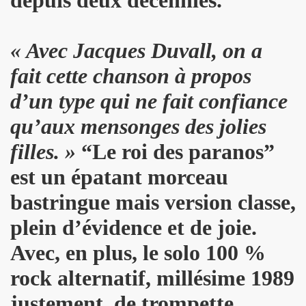
B" le 4 juin 2010 au CLOITRE DES JACOBINS a TOULOUS
« Avec Jacques Duvall, on a
MAGE A SERGE REZVANI" le 2 juin 2010 aux TROIS BAUDE
fait cette chanson à propos
 CONTROL CLUB, BERTRAND BURGALAT au "TRIBUTE TO P
d’un type qui ne fait confiance
MARIE FRANCE le 15 mai 2010 au musee MAC-VAL de VITR
qu’aux mensonges des jolies
BARDOT ("MON BB")" le 15 avril 2010 a la FNAC FORUM 
filles. »
“Le roi des paranos”
0 au cabaret ARTISHOW (Paris) pour l'emission "DIVAS S
est un épatant morceau
ar MARIE FRANCE le 25 janvier 2010 au THEATRE DU RON
bastringue mais version classe,
plein d’évidence et de joie.
du 26 au 30 decembre 2009 aux TROIS BAUDETS (Paris)
Avec, en plus, le solo 100 %
09 chez BASTIEN DE ALMEIDA (Paris) en seance de dedica
rock alternatif, millésime 1989
009 au CHACHA CLUB (Paris).
justement, de trompette