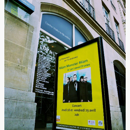
 etre la marquise des anges") : interview + discographie.
au "IN&OUT FESTIVAL", du 27 avril au 1er mai 2017 a Nice
e JACQUES DUVALL" par JEAN-EMMANUEL DELUXE.
'EFFELLO & LES EXTRATERRESTRES : chronique detaillee
RIE FRANCE dans le cadre de l'exposition "L'esprit francais
 MARIE FRANCE ("chante Jacques Duvall") par PIERRE & GILL
taillee des reeditions remasterisees 2017 des albums "Mic
DUVALL") dans le videoclip scopitone "PATRICIA" des W
ncert le 29 octobre 2016 au Trianon : compte rendu.
UVALL", Freaksville, 2016) et CHRISSIE HYNDE (PRETENDE
e SON OF A GUN (JACQUES SERIS, PASCAL SAUMADE) & PERL