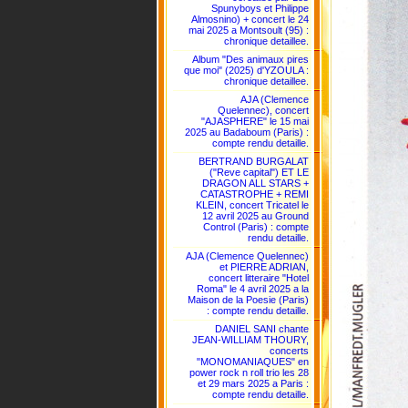
Spunyboys et Philippe
Almosnino) + concert le 24
mai 2025 a Montsoult (95) :
chronique detaillee.
Album "Des animaux pires
que moi" (2025) d'YZOULA :
chronique detaillee.
AJA (Clemence
Quelennec), concert
"AJASPHERE" le 15 mai
2025 au Badaboum (Paris) :
compte rendu detaille.
BERTRAND BURGALAT
("Reve capital") ET LE
DRAGON ALL STARS +
CATASTROPHE + REMI
KLEIN, concert Tricatel le
12 avril 2025 au Ground
Control (Paris) : compte
rendu detaille.
AJA (Clemence Quelennec)
et PIERRE ADRIAN,
concert litteraire "Hotel
Roma" le 4 avril 2025 a la
Maison de la Poesie (Paris)
: compte rendu detaille.
DANIEL SANI chante
JEAN-WILLIAM THOURY,
concerts
"MONOMANIAQUES" en
power rock n roll trio les 28
et 29 mars 2025 a Paris :
compte rendu detaille.