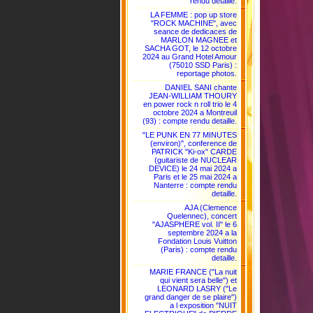
rendu detaille.
LA FEMME : pop up store
"ROCK MACHINE", avec
seance de dedicaces de
MARLON MAGNEE et
SACHA GOT, le 12 octobre
2024 au Grand Hotel Amour
(75010 SSD Paris) :
reportage photos.
DANIEL SANI chante
JEAN-WILLIAM THOURY
en power rock n roll trio le 4
octobre 2024 a Montreuil
(93) : compte rendu detaille.
"LE PUNK EN 77 MINUTES
(environ)", conference de
PATRICK "Ki-ox" CARDE
(guitariste de NUCLEAR
DEVICE) le 24 mai 2024 a
Paris et le 25 mai 2024 a
Nanterre : compte rendu
detaille.
AJA (Clemence
Quelennec), concert
"AJASPHERE vol. II" le 6
septembre 2024 a la
Fondation Louis Vuitton
(Paris) : compte rendu
detaille.
MARIE FRANCE ("La nuit
qui vient sera belle") et
LEONARD LASRY ("Le
grand danger de se plaire")
a l exposition "NUIT