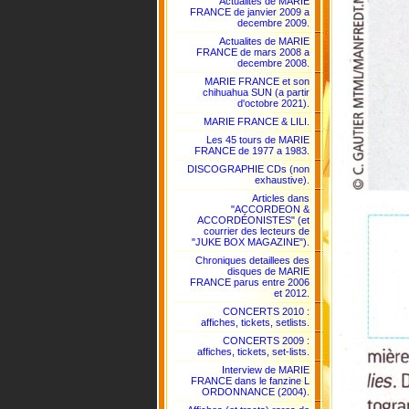
Actualites de MARIE
FRANCE de janvier 2009 a
decembre 2009.
Actualites de MARIE
FRANCE de mars 2008 a
decembre 2008.
MARIE FRANCE et son
chihuahua SUN (a partir
d'octobre 2021).
MARIE FRANCE & LILI.
Les 45 tours de MARIE
FRANCE de 1977 a 1983.
DISCOGRAPHIE CDs (non
exhaustive).
Articles dans
"ACCORDEON &
ACCORDÉONISTES" (et
courrier des lecteurs de
"JUKE BOX MAGAZINE").
Chroniques detaillees des
disques de MARIE
FRANCE parus entre 2006
et 2012.
CONCERTS 2010 :
affiches, tickets, setlists.
CONCERTS 2009 :
affiches, tickets, set-lists.
Interview de MARIE
FRANCE dans le fanzine L
ORDONNANCE (2004).