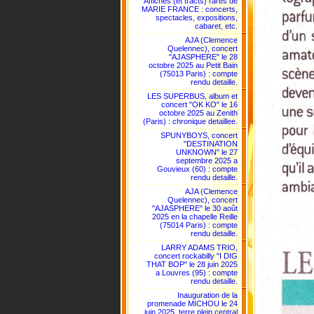
Affiches (et tracts) rares de
MARIE FRANCE : concerts,
spectacles, expositions,
cabaret, etc.
AJA (Clemence
Quelennec), concert
"AJASPHERE" le 28
octobre 2025 au Petit Bain
(75013 Paris) : compte
rendu detaille.
LES SUPERBUS, album et
concert "OK KO" le 16
octobre 2025 au Zenith
(Paris) : chronique detaillee.
SPUNYBOYS, concert
"DESTINATION
UNKNOWN" le 27
septembre 2025 a
Gouvieux (60) : compte
rendu detaille.
AJA (Clemence
Quelennec), concert
"AJASPHERE" le 30 août
2025 en la chapelle Reille
(75014 Paris) : compte
rendu detaille.
LARRY ADAMS TRIO,
concert rockabilly "I DIG
THAT BOP" le 28 juin 2025
a Louvres (95) : compte
rendu detaille.
Inauguration de la
promenade MICHOU le 24
juin 2025, terre plein central