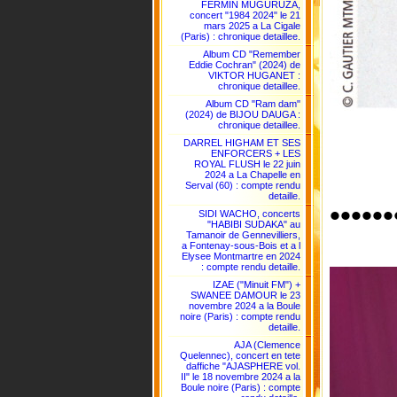
FERMIN MUGURUZA,
concert "1984 2024" le 21
mars 2025 a La Cigale
(Paris) : chronique detaillee.
Album CD "Remember
Eddie Cochran" (2024) de
VIKTOR HUGANET :
chronique detaillee.
Album CD "Ram dam"
(2024) de BIJOU DAUGA :
chronique detaillee.
DARREL HIGHAM ET SES
ENFORCERS + LES
ROYAL FLUSH le 22 juin
2024 a La Chapelle en
Serval (60) : compte rendu
detaille.
••••••
SIDI WACHO, concerts
"HABIBI SUDAKA" au
Tamanoir de Gennevilliers,
a Fontenay-sous-Bois et a l
Elysee Montmartre en 2024
: compte rendu detaille.
IZAE ("Minuit FM") +
SWANEE DAMOUR le 23
novembre 2024 a la Boule
noire (Paris) : compte rendu
detaille.
AJA (Clemence
Quelennec), concert en tete
daffiche "AJASPHERE vol.
II" le 18 novembre 2024 a la
Boule noire (Paris) : compte