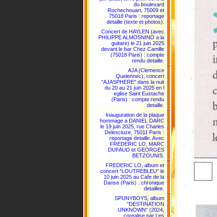
du boulevard
Rochechouart, 75009 et
75018 Paris : reportage
detaille (texte et photos).
Concert de HAYLEN (avec
PHILIPPE ALMOSNINO a la
guitare) le 21 juin 2025
devant le bar Chez Camille
(75018 Paris) : compte
rendu detaille.
AJA (Clemence
Quelennec), concert
"AJASPHERE" dans la nuit
du 20 au 21 juin 2025 en l
eglise Saint Eustache
(Paris) : compte rendu
detaille.
Inauguration de la plaque
hommage a DANIEL DARC
le 19 juin 2025, rue Charles
Delescluze, 75011 Paris :
reportage detaille. Avec
FREDERIC LO, MARC
DUFAUD et GEORGES
BETZOUNIS.
FREDERIC LO, album et
concert "LOUTREBLEU" le
10 juin 2025 au Cafe de la
Danse (Paris) : chronique
detaillee.
SPUNYBOYS, album
"DESTINATION
UNKNOWN" (2024,
corealise par Les