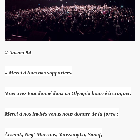
GINAL" (2014) de BRIAN SETZER : chronique (chronicle r
IVERS : chronique detaillee.
MAY : chronique detaillee.
IN" + album "THE FABULOUS ROCK N ROLL SONGBOOK" de C
© Tosma 94
OLLY PARTON : chronique detaillee.
r de la chanson" (Editions Caid, 2014) : chronique du liv
« Merci à tous nos supporters.
") le 3 avril 2014 a LA MAROQUINERIE (Paris) : compte re
Vous avez tout donné dans un Olympia bourré à craquer.
RONES ("The Tangible Effect Of Love") le 28 mars 2014 
 du Palace" (2014) : chronique de l'album.
Merci à nos invités venus nous donner de la force :
") le 18 decembre 2013 a LA BOULE NOIRE (Paris) : com
Ärsenik, Neg' Marrons, Youssoupha, Sonof,
 2013 au TRIANON (Paris) : compte rendu.