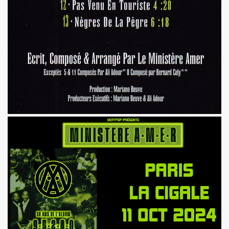
e 1977 a 1983.
ive).
CORDÉONISTES" (et courrier des lecteurs de "JUKE BOX
es de MARIE FRANCE parus entre 2006 et 2012.
 setlists.
 set-lists.
 le fanzine L ORDONNANCE (2004).
E FRANCE : concerts, spectacles, expositions, cabaret, etc.
t "AJASPHERE" le 28 octobre 2025 au Petit Bain (75013 Par
OK KO" le 16 octobre 2025 au Zenith (Paris) : chronique de
N UNKNOWN" le 27 septembre 2025 a Gouvieux (60) : comp