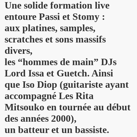
Une solide formation live
dans "OPEN MAG" (decembre 2009 - janvier 2010).
entoure Passi et Stomy :
 dans "PARIS MATCH" (23 decembre 2009).
aux platines, samples,
scratches et sons massifs
" dans "ACCORDEON ET ACCORDEONISTES" (janvier 201
divers,
 par JEAN-WILLIAM THOURY dans "JUKE BOX MAGAZINE
les “hommes de main” DJs
SONNE" dans "LES INROCKUTPIBLES" (28 octobre 2009
Lord Issa et Guetch. Ainsi
 dans "FEMME ACTUELLE" (2 novembre 2009).
que Iso Diop (guitariste ayant
ctobre 2009).
accompagné Les Rita
ALL et MARIE FRANCE le 24 septembre 2007 a la Fleche 
Mitsouko en tournée au début
des années 2000),
CE dans "ROCK & FOLK" (juillet 2008).
un batteur et un bassiste.
NE DE LA DISCOTHEQUE" (septembre 1983).