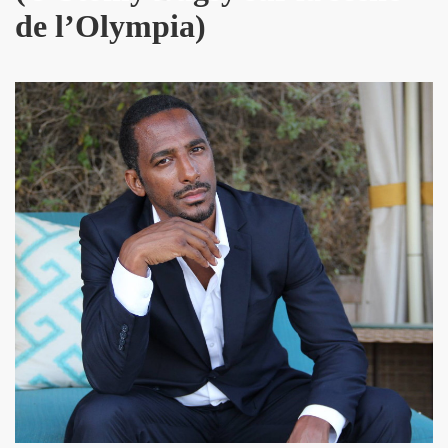
de l’Olympia)
TOUR" de DICK RIVERS : au CASINO DE PARIS 2011, à l'OLY
) de SEBASTIEN LIFSHITZ : impressions.
3 au BATACLAN (Paris) : compte rendu.
RRIERE L'OBJECTIF DE PIERRE ET GILLES — Photos et pro
L ROZOUM, dit DANIEL DARC, le 14 mars 2013 a PARIS.
Sete (mars 2013).
ans le magazine papier "GONZAI" numero 1 (janvier 2013)
'ALAIN CHAMFORT et ses invitees le 30 janvier 2013 au G
 11 decembre 2012 a l'OLYMPIA (Paris) : compte rendu
ALAIN CHENNEVIERE and Friends le 8 novembre 2012 a la
“First Comes The Night”) le 12 octobre 2012 au GRAND RE