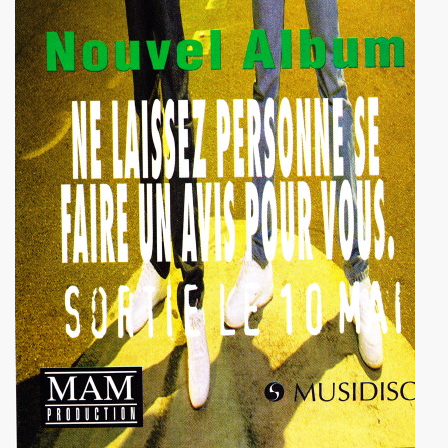
 ASSASSINE" de MARIE FRANCE par JEAN WILLIAM THOUR
19, textes de PATRICK LOISEAU, produit par RENAUD) de DA
on album "Tendre assassine" dans le mensuel "Causeur" (
15 septembre 2019 a Paris pour la promotion de son albu
p de vague à l'âme", "Tendre assassine") le 10 juillet 201
 juillet 2019 a Paris pour son miniconcert "Tendre assassi
concert le 27 juin 2019 a la Maroquinerie (Paris) : compt
 ses trois premiers concerts, les 29 mars + 4 et 5 avril 20
remier album solo de YAROL POUPAUD.
16 avril 2019 a Paris pour la suite de l enregistrement
oncert") : chronique de son album "J'ai quelque chose a vo