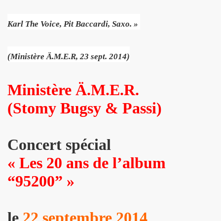
R FOLLLIES" (decembre 2013).
Karl The Voice, Pit Baccardi, Saxo. »
 PASCAUD dans "TELERAMA" (8 au 14 janvier 2014).
 MATIN" (20 decembre 2013).
(Ministère Ä.M.E.R, 23 sept. 2014)
AROSCOPE" (mercredi 18 decembre 2013).
Ministère Ä.M.E.R.
de MANFRED T. MUGLER dans "TETU" (decembre 2013).
(Stomy Bugsy & Passi)
n") + ICI PARIS le 14 novembre 2013 au TRIANON (Paris) :
 CHINA GIRL" le 3 octobre 2013 aux TROIS BAUDETS (Pa
Concert spécial
«
Les 20 ans de l’album
 CHRISTOPHE MAE au PALAIS DES SPORTS 2013 (Paris) 
“95200”
»
anaries (juillet 2013).
musique" dans "PARIS MONTMARTRE" (ete 2013).
le
22 septembre 2014