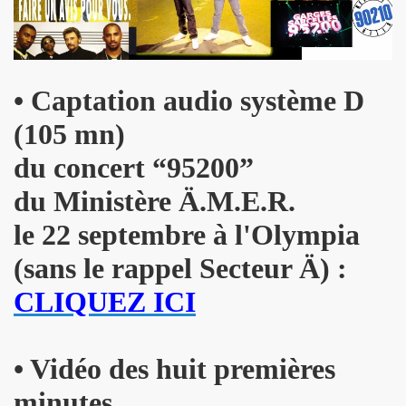
l") ET LE DRAGON ALL STARS + CATASTROPHE + REMI KLEIN,
E ADRIAN, concert litteraire "Hotel Roma" le 4 avril 2025 a
 THOURY, concerts "MONOMANIAQUES" en power rock n roll 
• Captation audio système D
024" le 21 mars 2025 a La Cigale (Paris) : chronique deta
(105 mn)
du concert
“95200”
an" (2024) de VIKTOR HUGANET : chronique detaillee.
du Ministère Ä.M.E.R.
JOU DAUGA : chronique detaillee.
le 22 septembre à l'Olympia
 + LES ROYAL FLUSH le 22 juin 2024 a La Chapelle en Se
(sans le rappel Secteur Ä) :
AKA" au Tamanoir de Gennevilliers, a Fontenay-sous-Bois 
CLIQUEZ ICI
UR le 23 novembre 2024 a la Boule noire (Paris) : compte 
 en tete daffiche "AJASPHERE vol. II" le 18 novembre 2024 
• Vidéo des huit premières
MACHINE", avec seance de dedicaces de MARLON MAGNEE et
minutes