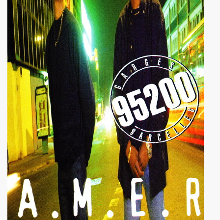
NAL" (2016) de DR JOHN COOPER CLARKE et HUGH CORNWE
 BENJAMIN SIKSOU dans "LES SOULIERS ROUGES", album s
ARIE FRANCE le 7 decembre 2019 au Silencio (Paris) : com
'ICI PARIS : chronique detaillee.
ES MALKA FAMILY les 19 et 20 decembre 2019 a La Maroquine
 Du 16 au 22 novembre 2019 pour l expo "La fabrique des id
 de MARIE FRANCE (realise et compose par Leonard Lasry, 
DAPHNE VICTOR dans "Tribu Move" (octobre 2019) pour l a
SSASSINE" de MARIE FRANCE dans "Liberation" (19 et 20 
 moi" dans "ROCKFOLKsvp" (novembre 2019), par JEAN-