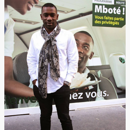
ARADIS SUR TERRE" au THEATRE EDOUARD VII (Paris) :
rage "THE NAMELESS SPECTACLE" (2011, avec SWANN ARLAU
seance cinema speciale MARIE FRANCE (8 octobre 2011) et 
e la 17e edition de "CHERIES-CHERIS" du 7 au 16 octobr
EIL le 20 juillet 2011 a L'ANGORA (Paris).
ert integral) de BIJOU SVP (PHILIPPE DAUGA) le 21 jui
IAM ET LES LOVED DRONES, JACQUES DUVALL, PASCALE B
RIO au "Cafe-debat" autour de COPI le 2 avril 2011 au 
DVD) "IL Y AVAIT UNE FOIS FREAKSVILLE" (2011).
esente en avant-premiere "LE BIJOU DE GAINSBOURG" le