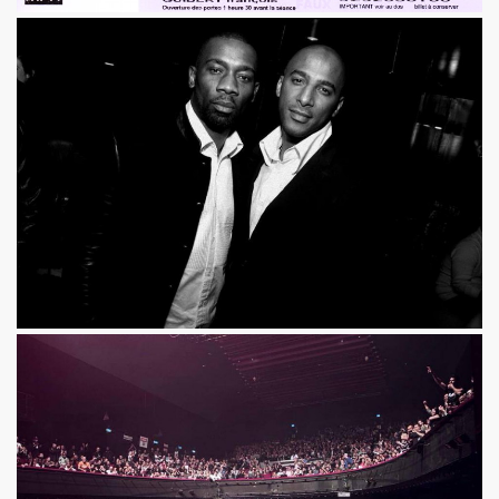
s plus pour Dieu") + BENJAMIN SCHOOS ("Beau futur") + 
rt "Hommage a PASCAL BORNE" (guitariste de Chihuahua, 
rlene Dietrich et Marilyn Monroe) dans les "MUGLER FOLL
E dans le journal "CANDY" n°8 (hiver 2014 2015).
q minutes, j'suis prete !" et "Redevenir modeste") : inte
 man show "2") le 4 janvier 2015 au THEATRE DEJAZET (Pa
, chanteuse de Superbus) le 25 septembre 2014 au NOUVE
"95200" » de MINISTERE A.M.E.R (Stomy Bugsy et Passi) le 
DRONES (album "THE TANGIBLE EFFECT OF LOVE") feat. 
ns le Sud de de la France, dans les Vosges (juin et juillet