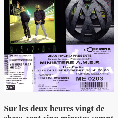
D and friends) le 22 janvier 2010 au POINT FMR (Pari
 POUPAUD, THE HELLBOYS, HEARTBREAK HOTEL, VINCENT P
IBUS (Paris).
e 2006 et le 31 mars 2007 au NOUVEAU CASINO (Paris).
GIBUS (Paris).
Sur les deux heures vingt de
show, cent cinq minutes seront