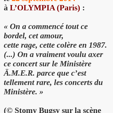
3 au TRIANON (avec MICK JONES) et le 12 juillet 2013 sur 
à
L’OLYMPIA (Paris)
:
LE RICHARD, le 7 juin 2005 a L'OLYMPIA : compte rendu.
013 au THEATRE DU PETIT SAINT MARTIN (Paris) : compt
« On a commencé tout ce
ENDS DU SINGE") le 28 juin 2013 au PALAIS DES SPORTS 
bordel, cet amour,
cette rage, cette colère en 1987.
CKER TOUR" de JOHNNY HALLYDAY le 16 juin 2013 a BER
(...) On a vraiment voulu axer
UT CHIC" par JEAN ERIC PERRIN ("ROCK AND FOLK", 1
ce concert sur le Ministère
IEVRE" de MARIE FRANCE par CHRISTIAN LEBRUN dans "BE
Ä.M.E.R. parce que c’est
ouent l'album "39 DE FIEVRE" le 18 mai 2013 au RESERV
tellement rare, les concerts du
jouent l'album "39 DE FIEVRE" a SOS RECORDING a ANS
Ministère. »
 LA FEMME le 14 mai 2013 a la FNAC FORUM des HALLES 
3) de LA FEMME : chronique de l'album CD.
(
©
Stomy Bugsy sur la scène