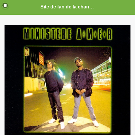
Site de fan de la chanteuse Marie France
ARIE FRANCE
CE : photos, documents, tracts, interviews, articles, etc.
septembre 2019 a decembre 2026.
anvier 2017 a decembre 2019.
illet 2016 a decembre 2016.
ecembre 2015 a juin 2016.
illet 2015 a decembre 2015.
nvier a juin 2015.
illet 2014 a decembre 2014.
nvier 2014 a juin 2014.