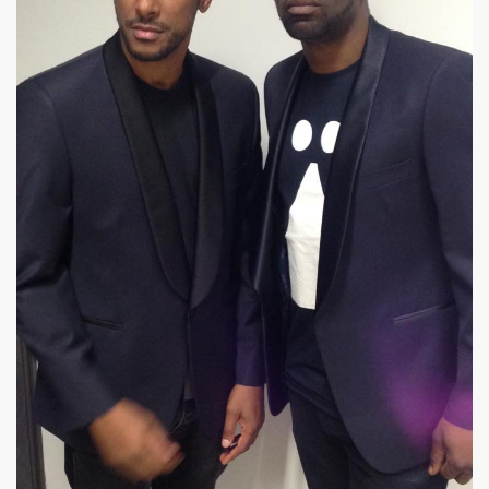
 etre la marquise des anges") : interview + discographie.
au "IN&OUT FESTIVAL", du 27 avril au 1er mai 2017 a Nice
e JACQUES DUVALL" par JEAN-EMMANUEL DELUXE.
'EFFELLO & LES EXTRATERRESTRES : chronique detaillee
RIE FRANCE dans le cadre de l'exposition "L'esprit francais
 MARIE FRANCE ("chante Jacques Duvall") par PIERRE & GILL
taillee des reeditions remasterisees 2017 des albums "Mic
DUVALL") dans le videoclip scopitone "PATRICIA" des W
ncert le 29 octobre 2016 au Trianon : compte rendu.
UVALL", Freaksville, 2016) et CHRISSIE HYNDE (PRETENDE
e SON OF A GUN (JACQUES SERIS, PASCAL SAUMADE) & PERL