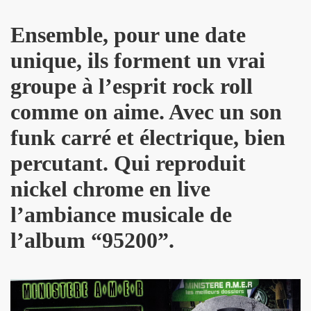
DOT dans "TELERAMA" du 7 octobre 2009.
Ensemble, pour une date
IN sur le site de RFI (octobre 2009).
unique, ils forment un vrai
ALAIN PACADIS (1978).
groupe à l’esprit rock roll
dans "LIBERATION" (14 avril 2003).
comme on aime. Avec un son
 nuits" dans "LE MONDE" (avril 2003).
funk carré et électrique, bien
percutant. Qui reproduit
LK" (mars 1997).
nickel chrome en live
LINE dans "ROCK & FOLK" (juin 2003).
l’ambiance musicale de
K" (1994) par H.M.
l’album “95200”.
ns le magazine "FEELING" (numero 3, mars 1978).
 nee" ("7 a Paris", 1990).
PAUD, ALAIN CHENNEVIERE, HUGO HOOKA HEY, TONY TRU