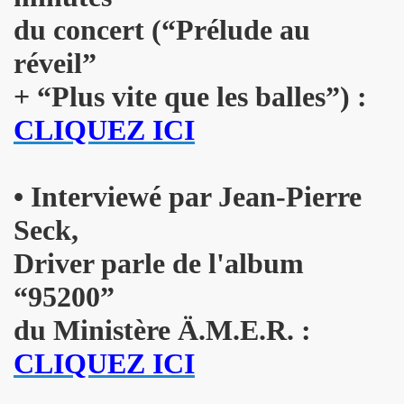
du concert (
“Prélude au
THOURY en power rock n roll trio le 4 octobre 2024 a Montr
réveil”
", conference de PATRICK "Ki-ox" CARDE (guitariste de NU
+
“Plus vite que les balles”) :
 "AJASPHERE vol. II" le 6 septembre 2024 a la Fondation Lo
CLIQUEZ ICI
t sera belle") et LEONARD LASRY ("Le grand danger de se 
s "AJASPHERE VOL. II" les 6 et 27 avril 2024 + le 5 juin 20
• Interviewé par Jean-Pierre
IN Z. KAN : chronique par PATRICK EUDELINE dans "RockF
Seck,
Jean Nakache, Jerome Lambert, Patrice Brochery et leurs a
Driver parle de l'album
“95200”
de la raya" (2024) : chronique detaillee.
du Ministère Ä.M.E.R. :
trement en 1996 de l album "MARIE FRANCE" (paru en 199
CLIQUEZ ICI
7 par la journaliste ALIAS dans "Presto".