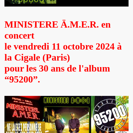
 "AJASPHERE" le 30 août 2025 en la chapelle Reille (75014
MINISTERE Ä.M.E.R. en
illy "I DIG THAT BOP" le 28 juin 2025 a Louvres (95) : com
concert
U le 24 juin 2025, terre plein central du boulevard Rochech
le vendredi 11 octobre 2024 à
ALMOSNINO a la guitare) le 21 juin 2025 devant le bar Che
la Cigale (Paris)
 "AJASPHERE" dans la nuit du 20 au 21 juin 2025 en l eglis
pour les 30 ans de l'album
ge a DANIEL DARC le 19 juin 2025, rue Charles Delesclu
“95200”.
OUTREBLEU" le 10 juin 2025 au Cafe de la Danse (Paris) : 
NKNOWN" (2024, corealise par Les Spunyboys et Philippe A
" (2025) d'YZOULA : chronique detaillee.
rt "AJASPHERE" le 15 mai 2025 au Badaboum (Paris) : comp