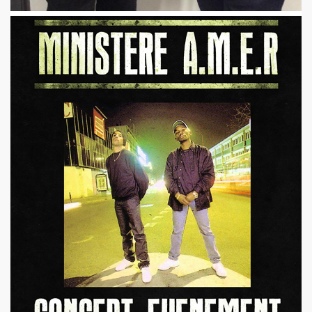
: ils ne se quitteront jamais", par FRANCOIS GUIBERT (d
ES DUVALL" (realise par Benjamin Schoos et Chris Cerri,
allumeurs d'etoiles") le 2 juillet 2016 a DOMONT (95) : 
" (special "39 de fievre) de MARIE FRANCE ET LES FANTO
 "1976-2016" le 22 avril 2016 aux RENDEZ VOUS D AILLEU
chansons de JACQUES DUVALL) le 25 mars 2016 a l OLYMP
cal Berlin" et "Sphynx") le 18 mars 2016 a l EMB de Sannoi
LIPPE DAUGA, JEAN-WILLIAM THOURY et VINCENT PALME
IGO" + concert le 5 decembre 2015 a LA MAROQUINERIE (
Modernes, album "Les visiteurs du soir" en 1981) par P