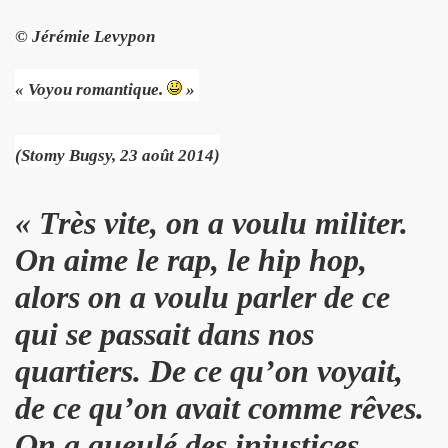
© Jérémie Levypon
ND REX et JEAN-PIERRE MADER a Villeneuve (oct. 2012) :
 SCOP CLUB (Paris) : compte rendu.
« Voyou romantique.
»
 MACHINE, SUGAR AND TIGER, EFFELLO ET LES EXTRATERR
(Stomy Bugsy, 23 août 2014)
s 11 et 12 decembre 2012 a BERLIN.
EMENT DE MOI" (2012), film-serie de STEVE CATIEAU.
« Très vite, on a voulu militer.
On aime le rap, le hip hop,
juillet et aout 2012).
alors on a voulu parler de ce
L : les deux font la paire" ("La Libre Belgique", 14 jui
qui se passait dans nos
s 15, 16 et 17 juin 2012 au STADE DE FRANCE (Saint-Den
quartiers. De ce qu’on voyait,
in 2012 a L'INTERNATIONAL (Paris).
de ce qu’on avait comme rêves.
: "How we met" dans le journal anglais "THE INDEPENDE
On a gueulé des injustices