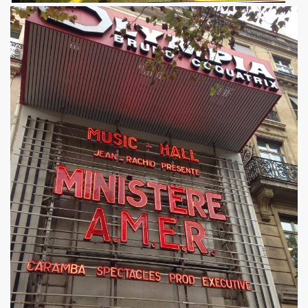
 toi" et concert le 19 octobre 2018 a La Seine Musicale : 
nvier au 11 fevrier 2019 a Paris pour l enregistrement 
 17 septembre 2018 a Paris.
e en août 2018 pour rendre visite a MARIE FRANCE.
 29 juin au 8 juillet 2018 pour le tournage du film "Hunter
all", "39 de fievre") : interview dans "La Gazette du rock
LLYDAY ("Les rocks les plus terribles"), BOBBIE CLAR
roliere-auteur de huit textes de l album "JOHNNY, R
9 fevrier 2018 a Paris.
nt-Francois" de MARIE FRANCE (avec STAIV GENTIS) par PIER