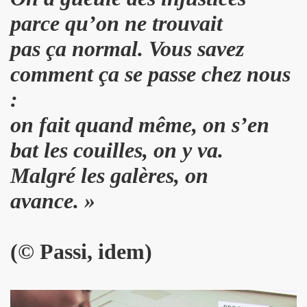
L & JEAN-MARC LEDERMAN) : l'album "ROMANIA" (2012),
parce qu’on ne trouvait
t BENJAMIN SCHOOS le 9 mai 2012 au RESERVOIR (Paris
pas ça normal. Vous savez
comment ça se passe chez nous
chronique detaillee du nouveau CD et du show 2012.
:
re des Arts et des Lettres par FREDERIC MITTERRAND, minis
on fait quand même, on s’en
 avril 2012).
bat les couilles, on y va.
21 mars 2012 au BOTANIQUE - LA ROTONDE (Bruxelles) et 
Malgré les galères, on
nneur" dans "ACCORDEON et ACCORDEONISTES" (avril 2
avance. »
 l'album "KISS" de MARIE FRANCE ET LES FANTOMES dan
ACLAN (Paris) : compte rendu.
(
©
Passi, idem)
u nouvel album de PHANTOM Featuring MARIE FRANCE.
OS (MIAM MONSTER MIAM), avec LES EXPERTS EN DESESPO