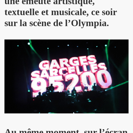
une émeute artistique,
B" le 4 juin 2010 au CLOITRE DES JACOBINS a TOULOUS
textuelle et musicale, ce soir
sur la scène de l’Olympia.
MAGE A SERGE REZVANI" le 2 juin 2010 aux TROIS BAUDE
 CONTROL CLUB, BERTRAND BURGALAT au "TRIBUTE TO P
MARIE FRANCE le 15 mai 2010 au musee MAC-VAL de VITR
BARDOT ("MON BB")" le 15 avril 2010 a la FNAC FORUM 
0 au cabaret ARTISHOW (Paris) pour l'emission "DIVAS S
ar MARIE FRANCE le 25 janvier 2010 au THEATRE DU RON
du 26 au 30 decembre 2009 aux TROIS BAUDETS (Paris)
09 chez BASTIEN DE ALMEIDA (Paris) en seance de dedica
009 au CHACHA CLUB (Paris).
Au même moment, sur l’écran