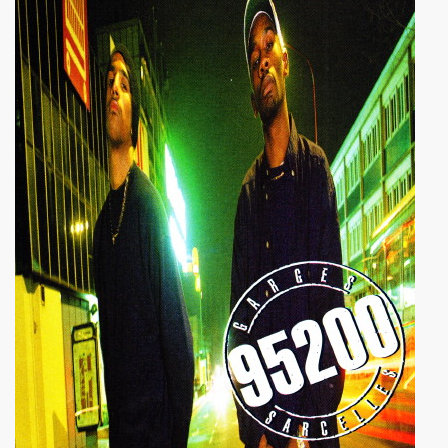
 EP quatre titres (2023) : chronique detaillee.
HOURY en power rock n roll trio, premiers concerts a Pari
roll trio improvise le 6 janvier 2024 a Rock Paradise) : co
ts "AJASPHERE" le 7 septembre 2023 a la Chapelle XIV Musi
edicaces pour son livre "On connaît ma chanson" le 16 d
UC (de LA SOURIS DEGLINGUEE) le 15 decembre 2023 au cr
 (concert "A plein cœur") jouent JOHNNY HALLYDAY, le 9
terview dans "TRIBU MOVE" numero 275 (novembre 2023).
O" le 26 aout 2023 a Luzarches (95) et le 16 septembre 2
2023 par la troupe SAYNETE ET SANS BAVURE au Theatre
ELLE" (2023) de MARIE FRANCE (realise et compose par Leo