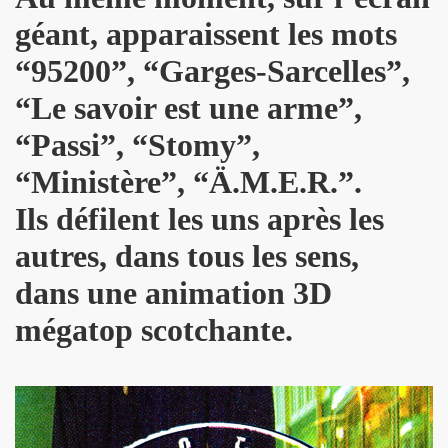
u concert de BIJOU SVP le 14 novembre 2009 a l'EUROPEEN
géant, apparaissent les mots
e 28 octobre 2009 a l'Espace 315 du CENTRE POMPIDOU 
“95200”, “Garges-Sarcelles”,
au concert d'ALEX BEAUPAIN le 17 octobre 2009 aux TROI
“Le savoir est une arme”,
e 3 octobre 2009 a L'ARCHIPEL (Paris).
“Passi”, “Stomy”,
STAR MAG" (2 octobre 2009).
“Ministère”, “Ä.M.E.R.”.
Ils défilent les uns après les
e 28 aout 2009 aux TROIS BAUDETS a Paris.
autres, dans tous les sens,
 BARDOT" le 16 mai 2009 a L'ARCHIPEL a Paris.
dans une animation 3D
E et JACQUES DUVALL les 18 et 19 avril 2009 aux TR
mégatop scotchante.
CE le 17 avril 2009 au GLOBO a PARIS.
Paris le 11 octobre 2008.
 7 octobre 2008.