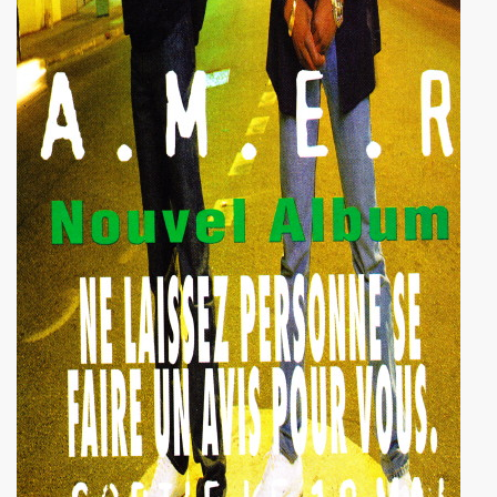
 octobre 2023 a Paris pour la promotion de l album "La nui
4K 2022, film de GERARD KRAWCZYK, avec PAULINE LAFO
s, le 10 mars 2022 aux Disquaires, les 23 et 30 avril 2023 + 
ALLYDAY" par PHILIPPE ALMOSNINO & co + YAROL POUPAUD + 
ts "AJASPHERE" le 23 novembre 2022 au Pop Up du Label et l
11 janvier 2023 et du 4 au 12 mai 2023 pour la suite et f
"Start Walkin' 1965-1976"), le 17 avril 2005 au Grand Rex 
me concerts "SUPERLUNE", le 3 juin 2022 au New Morning (Pa
e 13 octobre 2022 a l'Olympia (Paris) + l'album "TEATRO L
au 11 novembre 2022 a Paris pour l enregistrement de 