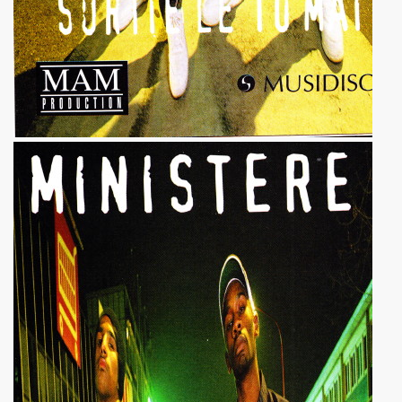
ES" le 21 mai 2022 au Zenith (Paris) : compte rendu deta
 au 11 juin 2022 a Paris.
ars au 4 avril 2022 a Paris pour l enregistrement de 
ur l album "SUPER LUNE", le 11 decembre 2021 a l Elysee M
S jouent JOHNNY HALLYDAY, le 5 decembre 2021, au Johnn
man : les Mémoires du batteur de VINCE TAYLOR et JOH
ical Berlin"), concert "Paradigmes" le 7 octobre 2021 au pa
NTY (piano), concerts "Dans la peau" les 5 et 6 octobre 20
cal Berlin"), premier concert avec public du "Paradigme tou
oles de JACQUES DUVALL, musique de LEONARD LASRY, 2
VES, avec ALEXANDRE WETTER : chronique detaillee.