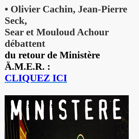
BIJOU (Vincent Palmer, Philippe Dauga, Dynamite Yan, Jean
• Olivier Cachin, Jean-Pierre
l du "Aseptise Tour") + IZAE, le 6 juin 2024 au Casino de 
Seck,
 le 9 mars 2024 a la Boule noire (Paris) : compte rend
Sear et Mouloud Achour
expo "Douce France, des musiques de l'exil aux cultures u
débattent
du retour de Ministère
, amour, mort)" le 17 mars 2024 au New Morning + concert 
Ä.M.E.R. :
D DANGER DE SE PLAIRE" le 26 mars 2024 a la Nouvelle E
CLIQUEZ ICI
etit Paris (Liege) : dossier de presentation.
"ZeWeed" (hiver 2024) pour l album "LA NUIT QUI VIENT 
 (2023) : chronique detaillee de ses dix albums studio 
OS AMORES : chronique detaillee.
 PAUL SIMONON), concert et album "CAN WE DO TOMORROW