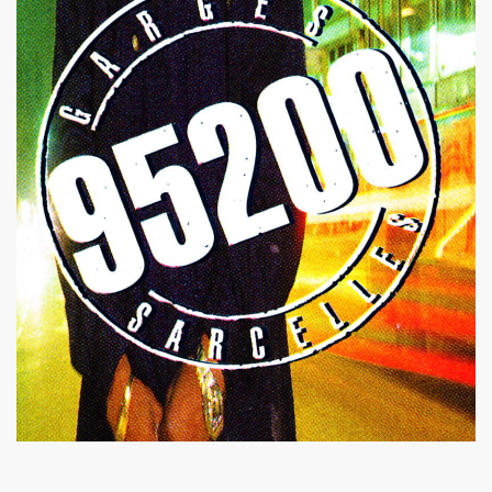
AU) MONDE" au Forum de Liege (27 septembre 2008).
septembre 2008) : photos dans les coulisses des concerts.
is le 8 septembre 2008.
Paris le 30 mai 2008.
 et MARIE FRANCE le 20 fevrier 2008 au CENTRE WALL
CE le 1er fevrier 2008 au BATACLAN (Paris).
(1982).
"39 DE FIEVRE" de MARIE FRANCE par JEAN-WILLIAM THOUR
ANCE (disponibles depuis decembre 2009).
 dans "TELERAMA" (16 decembre 2009).
dans "STUDIO CINE LIVE MAGAZINE" (fevrier 2010).