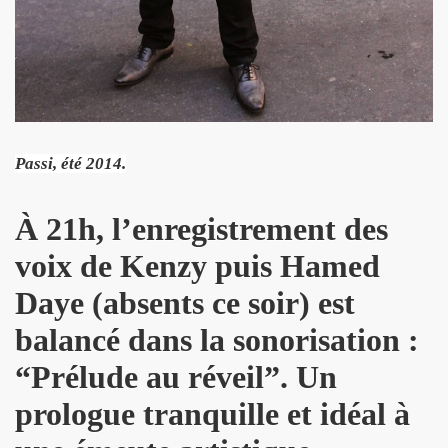
D DRONES le 12 fevrier 2011 a l'INTERNATIONAL (Paris)
rsaire de MARIE FRANCE le 9 fevrier 2011 au restaurant du Se
 publique de "QUERELLE DE BREST", un musical de VINCEN
e 25 decembre 2010 et le 1er janvier 2011.
Passi, été 2014.
rs du gala-diner annuel au profit de l'association AIDES
À
21h, l’enregistrement des
e 8 octobre 2010 a l UNDERBELLY CLUB a LONDRES.
voix de Kenzy puis Hamed
 26 septembre 2010 aux BOUFFES DU NORD (Paris).
Daye (absents ce soir) est
 6, 7 et 8 aout 2010 au festival "LES NUITS SECRETES
balancé dans la sonorisation :
 le 20 juillet 2010 aux "TOILES DU SUD" a COTIGNAC (83
“Prélude au réveil”. Un
010 a NICE (06).
prologue tranquille et idéal à
t 14 juin 2010 a l'EDEN ROC a ANTIBES (06).