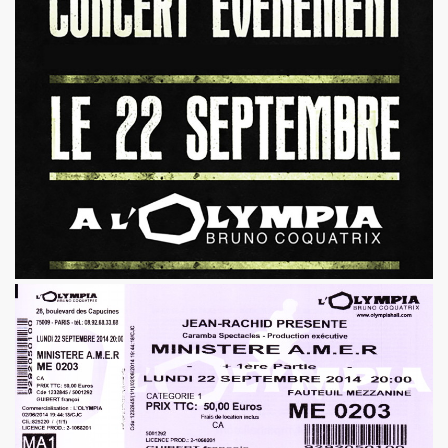
PALMER et JEAN WILLIAM THOURY par PHILIPPE MANOEUVRE
r vivant" et "De l amour") les 27 et 29 novembre 2015 + 2 
 PHILIPPE ALMOSNINO (concert "Mutant Love" pour NIKOL
EAR DEVICE (1982 a 1989) : 45 revolutions par minute, histoi
e Paris a Sete (du 2 au 4 novembre 2015).
u 23 au 25 octobre 2015 a Biarritz.
ret intimiste à paraître en 2016.
hat ???" et "Psycho Tropical Berlin") le 5 juillet 2015 a
'amour" (2015) : chronique detaillee.
ZY le 4 mai 2015 au PALAIS DES SPORTS (Paris) : comp
 le 3 avril 2015 a LA BOULE NOIRE (Paris) : compte rend