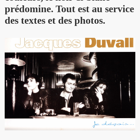
PALMER et JEAN WILLIAM THOURY par PHILIPPE MANOEUVRE
prédomine. Tout est au service
des textes et des photos.
r vivant" et "De l amour") les 27 et 29 novembre 2015 + 2 
 PHILIPPE ALMOSNINO (concert "Mutant Love" pour NIKOL
EAR DEVICE (1982 a 1989) : 45 revolutions par minute, histoi
e Paris a Sete (du 2 au 4 novembre 2015).
u 23 au 25 octobre 2015 a Biarritz.
ret intimiste à paraître en 2016.
hat ???" et "Psycho Tropical Berlin") le 5 juillet 2015 a
'amour" (2015) : chronique detaillee.
ZY le 4 mai 2015 au PALAIS DES SPORTS (Paris) : comp
 le 3 avril 2015 a LA BOULE NOIRE (Paris) : compte rend