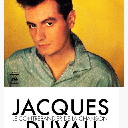
 "AJASPHERE" le 30 août 2025 en la chapelle Reille (75014
illy "I DIG THAT BOP" le 28 juin 2025 a Louvres (95) : com
U le 24 juin 2025, terre plein central du boulevard Rochech
ALMOSNINO a la guitare) le 21 juin 2025 devant le bar Che
 "AJASPHERE" dans la nuit du 20 au 21 juin 2025 en l eglis
ge a DANIEL DARC le 19 juin 2025, rue Charles Delesclu
OUTREBLEU" le 10 juin 2025 au Cafe de la Danse (Paris) : 
NKNOWN" (2024, corealise par Les Spunyboys et Philippe A
" (2025) d'YZOULA : chronique detaillee.
rt "AJASPHERE" le 15 mai 2025 au Badaboum (Paris) : comp