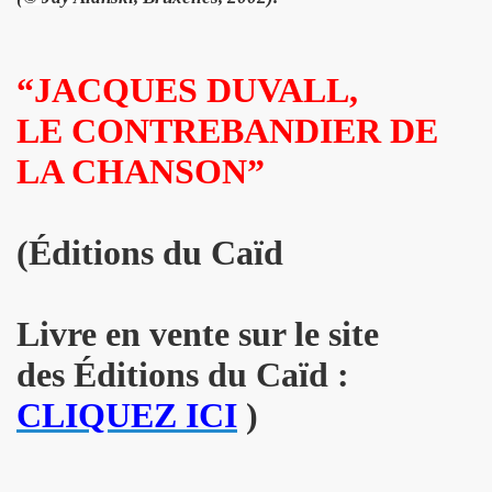
 octobre 2023 a Paris pour la promotion de l album "La nui
“JACQUES DUVALL,
4K 2022, film de GERARD KRAWCZYK, avec PAULINE LAFO
LE CONTREBANDIER DE
s, le 10 mars 2022 aux Disquaires, les 23 et 30 avril 2023 + 
LA CHANSON”
ALLYDAY" par PHILIPPE ALMOSNINO & co + YAROL POUPAUD + 
ts "AJASPHERE" le 23 novembre 2022 au Pop Up du Label et l
(Éditions du Caïd
11 janvier 2023 et du 4 au 12 mai 2023 pour la suite et f
"Start Walkin' 1965-1976"), le 17 avril 2005 au Grand Rex 
Livre en vente sur le site
des
É
ditions du Caïd :
me concerts "SUPERLUNE", le 3 juin 2022 au New Morning (Pa
CLIQUEZ ICI
)
e 13 octobre 2022 a l'Olympia (Paris) + l'album "TEATRO L
au 11 novembre 2022 a Paris pour l enregistrement de 