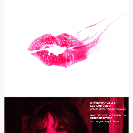
kif" (2017) + concerts a La Cigale (Paris) et au Chinois ("T
IVANT TOUR" de JOHNNY HALLYDAY le 9 decembre 2017 a L
hante Jacques Duvall") dans l'exposition "DAHO L'AIME POP
E CLASH ("Radio Clash sur Paris") le 9 septembre 2017 
Duvall", "39 de fievre") dans "JUKE BOX MAGAZINE" (sep
 DARREL HIGHAM : chronique detaillee.
uvall", "39 de fievre") photographiee le 12 aout 2017 p
de MARIE FRANCE ("chante Jacques Duvall") par PIERRE & 
cho Tropical Berlin") le 2 decembre 2016 a l'Orange Bleue a 
IERRE PRUVOT) et la Troupe de Madame Arthur de la Promen
UVALL") le 25 novembre 2016 + les 23 et 24 fevrier 2017