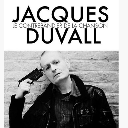
THOURY en power rock n roll trio le 4 octobre 2024 a Montr
", conference de PATRICK "Ki-ox" CARDE (guitariste de NU
 "AJASPHERE vol. II" le 6 septembre 2024 a la Fondation Lo
t sera belle") et LEONARD LASRY ("Le grand danger de se 
s "AJASPHERE VOL. II" les 6 et 27 avril 2024 + le 5 juin 20
IN Z. KAN : chronique par PATRICK EUDELINE dans "RockF
Jean Nakache, Jerome Lambert, Patrice Brochery et leurs a
de la raya" (2024) : chronique detaillee.
trement en 1996 de l album "MARIE FRANCE" (paru en 199
7 par la journaliste ALIAS dans "Presto".