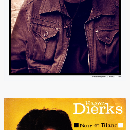
e 1977 a 1983.
ive).
CORDÉONISTES" (et courrier des lecteurs de "JUKE BOX
es de MARIE FRANCE parus entre 2006 et 2012.
 setlists.
 set-lists.
 le fanzine L ORDONNANCE (2004).
E FRANCE : concerts, spectacles, expositions, cabaret, etc.
t "AJASPHERE" le 28 octobre 2025 au Petit Bain (75013 Par
OK KO" le 16 octobre 2025 au Zenith (Paris) : chronique de
N UNKNOWN" le 27 septembre 2025 a Gouvieux (60) : comp