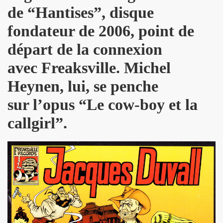
de “Hantises”, disque
ARADIS SUR TERRE" au THEATRE EDOUARD VII (Paris) :
fondateur de 2006, point de
rage "THE NAMELESS SPECTACLE" (2011, avec SWANN ARLAU
départ de la connexion
seance cinema speciale MARIE FRANCE (8 octobre 2011) et 
avec Freaksville. Michel
e la 17e edition de "CHERIES-CHERIS" du 7 au 16 octobr
Heynen, lui, se penche
sur l’opus “Le cow-boy et la
EIL le 20 juillet 2011 a L'ANGORA (Paris).
callgirl”.
ert integral) de BIJOU SVP (PHILIPPE DAUGA) le 21 jui
IAM ET LES LOVED DRONES, JACQUES DUVALL, PASCALE B
RIO au "Cafe-debat" autour de COPI le 2 avril 2011 au 
DVD) "IL Y AVAIT UNE FOIS FREAKSVILLE" (2011).
esente en avant-premiere "LE BIJOU DE GAINSBOURG" le