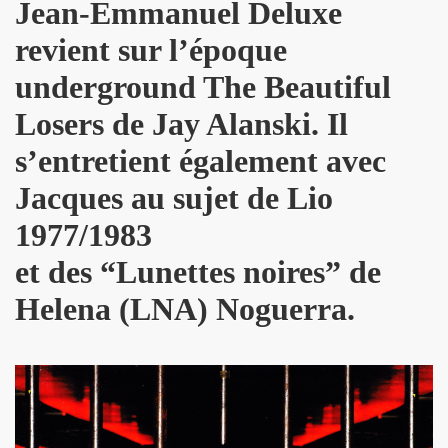
Jean-Emmanuel Deluxe
AU) MONDE" au Forum de Liege (27 septembre 2008).
revient sur l’époque
septembre 2008) : photos dans les coulisses des concerts.
underground The Beautiful
is le 8 septembre 2008.
Losers de Jay Alanski. Il
Paris le 30 mai 2008.
s’entretient également avec
Jacques au sujet de Lio
 et MARIE FRANCE le 20 fevrier 2008 au CENTRE WALL
1977/1983
CE le 1er fevrier 2008 au BATACLAN (Paris).
et des “Lunettes noires” de
(1982).
Helena (LNA) Noguerra.
"39 DE FIEVRE" de MARIE FRANCE par JEAN-WILLIAM THOUR
ANCE (disponibles depuis decembre 2009).
 dans "TELERAMA" (16 decembre 2009).
dans "STUDIO CINE LIVE MAGAZINE" (fevrier 2010).