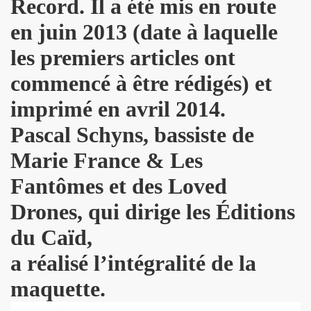
Record. Il a été mis en route
 toi" et concert le 19 octobre 2018 a La Seine Musicale : 
en juin 2013 (date à laquelle
nvier au 11 fevrier 2019 a Paris pour l enregistrement 
les premiers articles ont
commencé à être rédigés) et
 17 septembre 2018 a Paris.
imprimé en avril 2014.
e en août 2018 pour rendre visite a MARIE FRANCE.
Pascal Schyns, bassiste de
 29 juin au 8 juillet 2018 pour le tournage du film "Hunter
Marie France & Les
all", "39 de fievre") : interview dans "La Gazette du rock
Fantômes et des Loved
LLYDAY ("Les rocks les plus terribles"), BOBBIE CLAR
Drones, qui dirige les Éditions
roliere-auteur de huit textes de l album "JOHNNY, R
du Caïd,
9 fevrier 2018 a Paris.
a réalisé l’intégralité de la
maquette.
nt-Francois" de MARIE FRANCE (avec STAIV GENTIS) par PIER