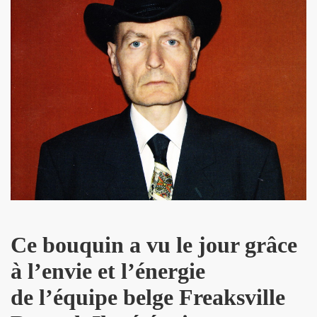
 ASSASSINE" de MARIE FRANCE par JEAN WILLIAM THOUR
19, textes de PATRICK LOISEAU, produit par RENAUD) de DA
on album "Tendre assassine" dans le mensuel "Causeur" (
15 septembre 2019 a Paris pour la promotion de son albu
p de vague à l'âme", "Tendre assassine") le 10 juillet 201
 juillet 2019 a Paris pour son miniconcert "Tendre assassi
concert le 27 juin 2019 a la Maroquinerie (Paris) : compt
 ses trois premiers concerts, les 29 mars + 4 et 5 avril 20
Ce bouquin a vu le jour grâce
remier album solo de YAROL POUPAUD.
à l’envie et l’énergie
16 avril 2019 a Paris pour la suite de l enregistrement
de l’équipe belge Freaksville
oncert") : chronique de son album "J'ai quelque chose a vo