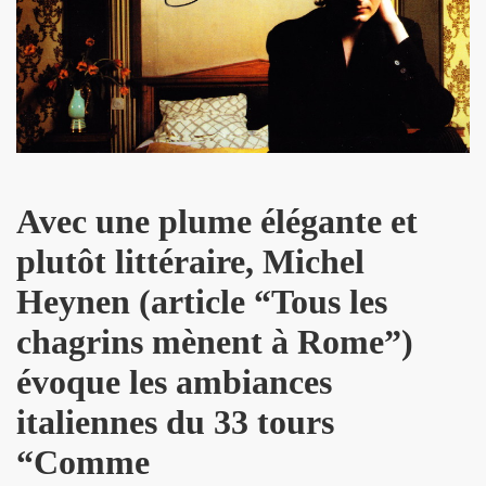
D and friends) le 22 janvier 2010 au POINT FMR (Pari
 POUPAUD, THE HELLBOYS, HEARTBREAK HOTEL, VINCENT P
IBUS (Paris).
e 2006 et le 31 mars 2007 au NOUVEAU CASINO (Paris).
Avec une plume élégante et
GIBUS (Paris).
plutôt littéraire, Michel
Heynen (article “Tous les
chagrins mènent à Rome”)
évoque les ambiances
italiennes du 33 tours
“Comme