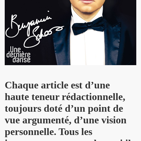
R FOLLLIES" (decembre 2013).
 PASCAUD dans "TELERAMA" (8 au 14 janvier 2014).
 MATIN" (20 decembre 2013).
AROSCOPE" (mercredi 18 decembre 2013).
de MANFRED T. MUGLER dans "TETU" (decembre 2013).
n") + ICI PARIS le 14 novembre 2013 au TRIANON (Paris) :
Chaque article est d’une
 CHINA GIRL" le 3 octobre 2013 aux TROIS BAUDETS (Pa
haute teneur rédactionnelle,
 CHRISTOPHE MAE au PALAIS DES SPORTS 2013 (Paris) 
toujours doté d’un point de
anaries (juillet 2013).
vue argumenté, d’une vision
musique" dans "PARIS MONTMARTRE" (ete 2013).
personnelle. Tous les