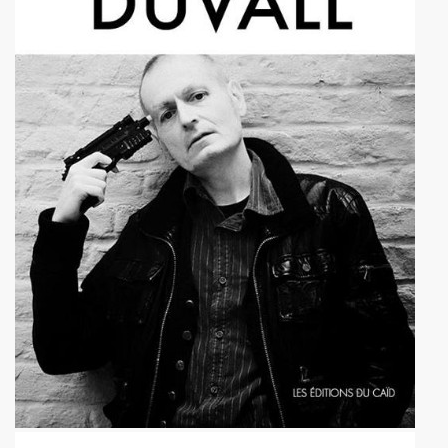
l") ET LE DRAGON ALL STARS + CATASTROPHE + REMI KLEIN,
E ADRIAN, concert litteraire "Hotel Roma" le 4 avril 2025 a
 THOURY, concerts "MONOMANIAQUES" en power rock n roll 
024" le 21 mars 2025 a La Cigale (Paris) : chronique deta
an" (2024) de VIKTOR HUGANET : chronique detaillee.
JOU DAUGA : chronique detaillee.
 + LES ROYAL FLUSH le 22 juin 2024 a La Chapelle en Se
AKA" au Tamanoir de Gennevilliers, a Fontenay-sous-Bois 
UR le 23 novembre 2024 a la Boule noire (Paris) : compte 
 en tete daffiche "AJASPHERE vol. II" le 18 novembre 2024 
MACHINE", avec seance de dedicaces de MARLON MAGNEE et