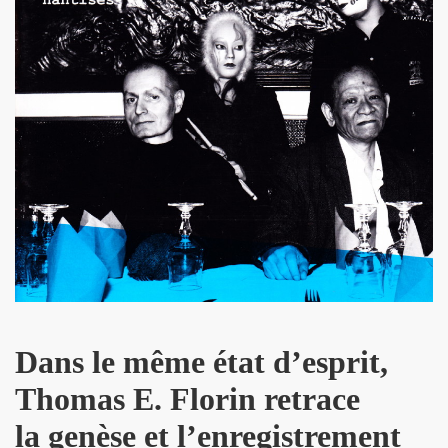
L & JEAN-MARC LEDERMAN) : l'album "ROMANIA" (2012),
t BENJAMIN SCHOOS le 9 mai 2012 au RESERVOIR (Paris
chronique detaillee du nouveau CD et du show 2012.
re des Arts et des Lettres par FREDERIC MITTERRAND, minis
 avril 2012).
21 mars 2012 au BOTANIQUE - LA ROTONDE (Bruxelles) et 
nneur" dans "ACCORDEON et ACCORDEONISTES" (avril 2
 l'album "KISS" de MARIE FRANCE ET LES FANTOMES dan
Dans le même état d’esprit,
ACLAN (Paris) : compte rendu.
Thomas E. Florin retrace
u nouvel album de PHANTOM Featuring MARIE FRANCE.
la genèse et l’enregistrement
OS (MIAM MONSTER MIAM), avec LES EXPERTS EN DESESPO