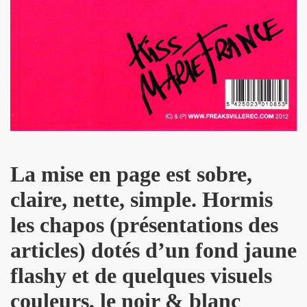
: ils ne se quitteront jamais", par FRANCOIS GUIBERT (d
ES DUVALL" (realise par Benjamin Schoos et Chris Cerri,
allumeurs d'etoiles") le 2 juillet 2016 a DOMONT (95) : 
" (special "39 de fievre) de MARIE FRANCE ET LES FANTO
 "1976-2016" le 22 avril 2016 aux RENDEZ VOUS D AILLEU
La mise en page est sobre,
chansons de JACQUES DUVALL) le 25 mars 2016 a l OLYMP
claire, nette, simple. Hormis
cal Berlin" et "Sphynx") le 18 mars 2016 a l EMB de Sannoi
les chapos (présentations des
LIPPE DAUGA, JEAN-WILLIAM THOURY et VINCENT PALME
articles) dotés d’un fond jaune
IGO" + concert le 5 decembre 2015 a LA MAROQUINERIE (
flashy et de quelques visuels
Modernes, album "Les visiteurs du soir" en 1981) par P
couleurs, le noir & blanc