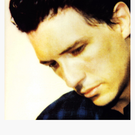
u concert de BIJOU SVP le 14 novembre 2009 a l'EUROPEEN
e 28 octobre 2009 a l'Espace 315 du CENTRE POMPIDOU 
au concert d'ALEX BEAUPAIN le 17 octobre 2009 aux TROI
e 3 octobre 2009 a L'ARCHIPEL (Paris).
STAR MAG" (2 octobre 2009).
e 28 aout 2009 aux TROIS BAUDETS a Paris.
 BARDOT" le 16 mai 2009 a L'ARCHIPEL a Paris.
E et JACQUES DUVALL les 18 et 19 avril 2009 aux TR
CE le 17 avril 2009 au GLOBO a PARIS.
Paris le 11 octobre 2008.
 7 octobre 2008.