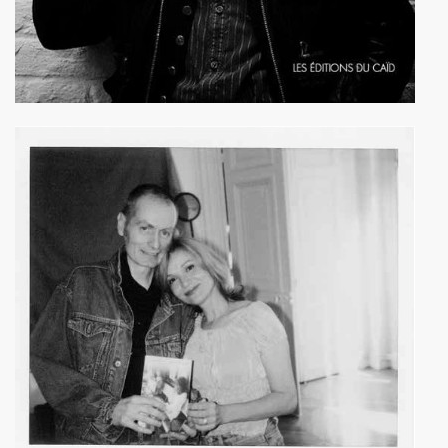
BIJOU (Vincent Palmer, Philippe Dauga, Dynamite Yan, Jean
l du "Aseptise Tour") + IZAE, le 6 juin 2024 au Casino de 
 le 9 mars 2024 a la Boule noire (Paris) : compte rend
expo "Douce France, des musiques de l'exil aux cultures u
, amour, mort)" le 17 mars 2024 au New Morning + concert 
D DANGER DE SE PLAIRE" le 26 mars 2024 a la Nouvelle E
etit Paris (Liege) : dossier de presentation.
"ZeWeed" (hiver 2024) pour l album "LA NUIT QUI VIENT 
 (2023) : chronique detaillee de ses dix albums studio 
OS AMORES : chronique detaillee.
 PAUL SIMONON), concert et album "CAN WE DO TOMORROW