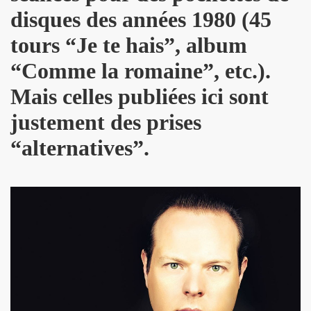
GINAL" (2014) de BRIAN SETZER : chronique (chronicle r
disques des années 1980 (45
IVERS : chronique detaillee.
tours “Je te hais”, album
“Comme la romaine”, etc.).
MAY : chronique detaillee.
Mais celles publiées ici sont
IN" + album "THE FABULOUS ROCK N ROLL SONGBOOK" de C
justement des prises
OLLY PARTON : chronique detaillee.
“alternatives”.
r de la chanson" (Editions Caid, 2014) : chronique du liv
") le 3 avril 2014 a LA MAROQUINERIE (Paris) : compte re
RONES ("The Tangible Effect Of Love") le 28 mars 2014 
 du Palace" (2014) : chronique de l'album.
") le 18 decembre 2013 a LA BOULE NOIRE (Paris) : com
 2013 au TRIANON (Paris) : compte rendu.