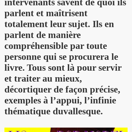
intervenants savent de quoi ils
3 au TRIANON (avec MICK JONES) et le 12 juillet 2013 sur 
parlent et maîtrisent
LE RICHARD, le 7 juin 2005 a L'OLYMPIA : compte rendu.
totalement leur sujet. Ils en
013 au THEATRE DU PETIT SAINT MARTIN (Paris) : compt
parlent de manière
ENDS DU SINGE") le 28 juin 2013 au PALAIS DES SPORTS 
compréhensible par toute
CKER TOUR" de JOHNNY HALLYDAY le 16 juin 2013 a BER
personne qui se procurera le
UT CHIC" par JEAN ERIC PERRIN ("ROCK AND FOLK", 1
livre. Tous sont là pour servir
et traiter au mieux,
IEVRE" de MARIE FRANCE par CHRISTIAN LEBRUN dans "BE
décortiquer de façon précise,
ouent l'album "39 DE FIEVRE" le 18 mai 2013 au RESERV
exemples à l’appui, l’infinie
jouent l'album "39 DE FIEVRE" a SOS RECORDING a ANS
thématique duvallesque.
 LA FEMME le 14 mai 2013 a la FNAC FORUM des HALLES 
3) de LA FEMME : chronique de l'album CD.