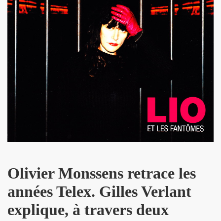
dans "OPEN MAG" (decembre 2009 - janvier 2010).
 dans "PARIS MATCH" (23 decembre 2009).
" dans "ACCORDEON ET ACCORDEONISTES" (janvier 201
 par JEAN-WILLIAM THOURY dans "JUKE BOX MAGAZINE
SONNE" dans "LES INROCKUTPIBLES" (28 octobre 2009
 dans "FEMME ACTUELLE" (2 novembre 2009).
ctobre 2009).
ALL et MARIE FRANCE le 24 septembre 2007 a la Fleche 
Olivier Monssens retrace les
CE dans "ROCK & FOLK" (juillet 2008).
années Telex. Gilles Verlant
explique, à travers deux
NE DE LA DISCOTHEQUE" (septembre 1983).