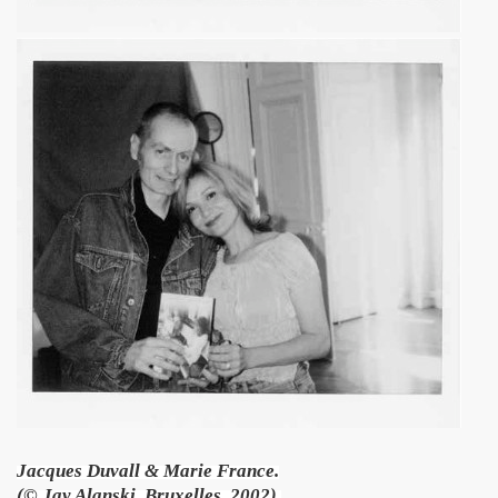
 EP quatre titres (2023) : chronique detaillee.
HOURY en power rock n roll trio, premiers concerts a Pari
roll trio improvise le 6 janvier 2024 a Rock Paradise) : co
ts "AJASPHERE" le 7 septembre 2023 a la Chapelle XIV Musi
edicaces pour son livre "On connaît ma chanson" le 16 d
UC (de LA SOURIS DEGLINGUEE) le 15 decembre 2023 au cr
 (concert "A plein cœur") jouent JOHNNY HALLYDAY, le 9
terview dans "TRIBU MOVE" numero 275 (novembre 2023).
O" le 26 aout 2023 a Luzarches (95) et le 16 septembre 2
2023 par la troupe SAYNETE ET SANS BAVURE au Theatre
Jacques Duvall & Marie France.
(© Jay Alanski, Bruxelles, 2002).
ELLE" (2023) de MARIE FRANCE (realise et compose par Leo