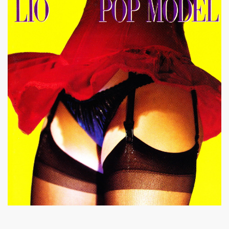
TOUR" de DICK RIVERS : au CASINO DE PARIS 2011, à l'OLY
) de SEBASTIEN LIFSHITZ : impressions.
3 au BATACLAN (Paris) : compte rendu.
RRIERE L'OBJECTIF DE PIERRE ET GILLES — Photos et pro
L ROZOUM, dit DANIEL DARC, le 14 mars 2013 a PARIS.
Sete (mars 2013).
ans le magazine papier "GONZAI" numero 1 (janvier 2013)
'ALAIN CHAMFORT et ses invitees le 30 janvier 2013 au G
 11 decembre 2012 a l'OLYMPIA (Paris) : compte rendu
ALAIN CHENNEVIERE and Friends le 8 novembre 2012 a la
“First Comes The Night”) le 12 octobre 2012 au GRAND RE