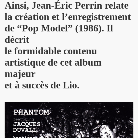
Ainsi, Jean-Éric Perrin relate
ND REX et JEAN-PIERRE MADER a Villeneuve (oct. 2012) :
la création et l’enregistrement
de “Pop Model” (1986). Il
 SCOP CLUB (Paris) : compte rendu.
décrit
 MACHINE, SUGAR AND TIGER, EFFELLO ET LES EXTRATERR
le formidable contenu
s 11 et 12 decembre 2012 a BERLIN.
artistique de cet album
EMENT DE MOI" (2012), film-serie de STEVE CATIEAU.
majeur
juillet et aout 2012).
et à succès de Lio.
L : les deux font la paire" ("La Libre Belgique", 14 jui
s 15, 16 et 17 juin 2012 au STADE DE FRANCE (Saint-Den
in 2012 a L'INTERNATIONAL (Paris).
: "How we met" dans le journal anglais "THE INDEPENDE