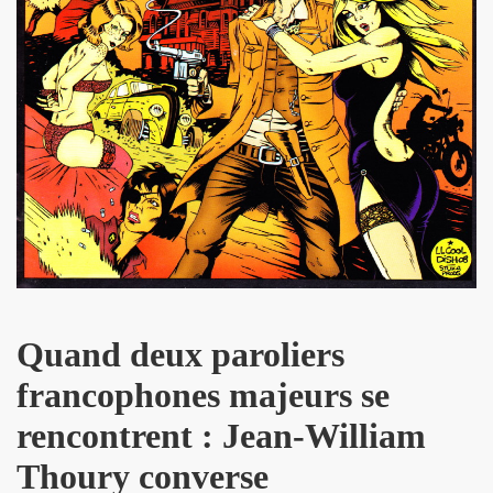
D DRONES le 12 fevrier 2011 a l'INTERNATIONAL (Paris)
rsaire de MARIE FRANCE le 9 fevrier 2011 au restaurant du Se
 publique de "QUERELLE DE BREST", un musical de VINCEN
e 25 decembre 2010 et le 1er janvier 2011.
rs du gala-diner annuel au profit de l'association AIDES
e 8 octobre 2010 a l UNDERBELLY CLUB a LONDRES.
 26 septembre 2010 aux BOUFFES DU NORD (Paris).
 6, 7 et 8 aout 2010 au festival "LES NUITS SECRETES
Quand deux paroliers
 le 20 juillet 2010 aux "TOILES DU SUD" a COTIGNAC (83
francophones majeurs
se
rencontrent : Jean-William
010 a NICE (06).
Thoury converse
t 14 juin 2010 a l'EDEN ROC a ANTIBES (06).