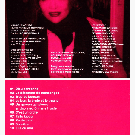
 etre la marquise des anges") : interview + discographie.
au "IN&OUT FESTIVAL", du 27 avril au 1er mai 2017 a Nice
e JACQUES DUVALL" par JEAN-EMMANUEL DELUXE.
'EFFELLO & LES EXTRATERRESTRES : chronique detaillee
RIE FRANCE dans le cadre de l'exposition "L'esprit francais
 MARIE FRANCE ("chante Jacques Duvall") par PIERRE & GILL
taillee des reeditions remasterisees 2017 des albums "Mic
DUVALL") dans le videoclip scopitone "PATRICIA" des W
ncert le 29 octobre 2016 au Trianon : compte rendu.
UVALL", Freaksville, 2016) et CHRISSIE HYNDE (PRETENDE
e SON OF A GUN (JACQUES SERIS, PASCAL SAUMADE) & PERL