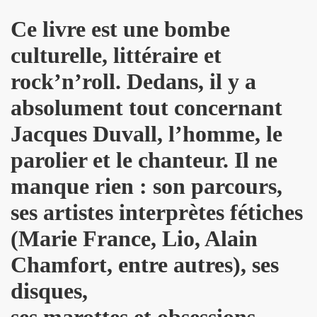
ES" le 21 mai 2022 au Zenith (Paris) : compte rendu deta
Ce livre est une bombe
 au 11 juin 2022 a Paris.
culturelle, littéraire et
ars au 4 avril 2022 a Paris pour l enregistrement de 
rock’n’roll. Dedans, il y a
absolument tout concernant
ur l album "SUPER LUNE", le 11 decembre 2021 a l Elysee M
Jacques Duvall, l’homme, le
S jouent JOHNNY HALLYDAY, le 5 decembre 2021, au Johnn
parolier et le chanteur. Il ne
man : les Mémoires du batteur de VINCE TAYLOR et JOH
manque rien : son parcours,
ical Berlin"), concert "Paradigmes" le 7 octobre 2021 au pa
ses artistes interprètes fétiches
NTY (piano), concerts "Dans la peau" les 5 et 6 octobre 20
(Marie France, Lio, Alain
cal Berlin"), premier concert avec public du "Paradigme tou
Chamfort, entre autres), ses
oles de JACQUES DUVALL, musique de LEONARD LASRY, 2
disques,
ses marottes et obsessions
VES, avec ALEXANDRE WETTER : chronique detaillee.