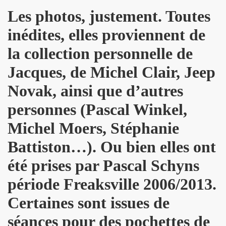
Les photos, justement. Toutes
s plus pour Dieu") + BENJAMIN SCHOOS ("Beau futur") + 
inédites, elles proviennent de
rt "Hommage a PASCAL BORNE" (guitariste de Chihuahua, 
la collection personnelle de
rlene Dietrich et Marilyn Monroe) dans les "MUGLER FOLL
Jacques, de Michel Clair, Jeep
E dans le journal "CANDY" n°8 (hiver 2014 2015).
Novak, ainsi que d’autres
q minutes, j'suis prete !" et "Redevenir modeste") : inte
personnes (Pascal Winkel,
Michel Moers, Stéphanie
 man show "2") le 4 janvier 2015 au THEATRE DEJAZET (Pa
Battiston…). Ou bien elles ont
, chanteuse de Superbus) le 25 septembre 2014 au NOUVE
été prises par Pascal Schyns
"95200" » de MINISTERE A.M.E.R (Stomy Bugsy et Passi) le 
période Freaksville 2006/2013.
DRONES (album "THE TANGIBLE EFFECT OF LOVE") feat. 
Certaines sont issues de
ns le Sud de de la France, dans les Vosges (juin et juillet
séances pour des pochettes de