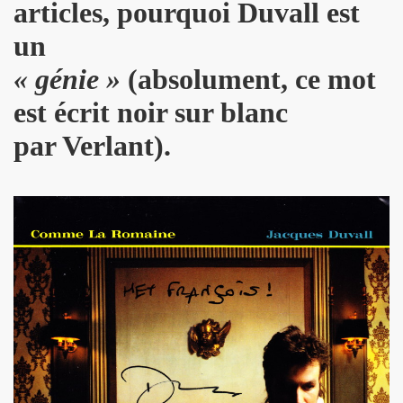
articles, pourquoi Duvall est
DOT dans "TELERAMA" du 7 octobre 2009.
un
IN sur le site de RFI (octobre 2009).
« génie »
(absolument, ce mot
ALAIN PACADIS (1978).
est écrit noir sur blanc
dans "LIBERATION" (14 avril 2003).
par Verlant).
 nuits" dans "LE MONDE" (avril 2003).
LK" (mars 1997).
LINE dans "ROCK & FOLK" (juin 2003).
K" (1994) par H.M.
ns le magazine "FEELING" (numero 3, mars 1978).
 nee" ("7 a Paris", 1990).
PAUD, ALAIN CHENNEVIERE, HUGO HOOKA HEY, TONY TRU