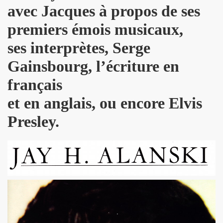
avec Jacques à propos de ses
B" le 4 juin 2010 au CLOITRE DES JACOBINS a TOULOUS
premiers émois musicaux,
MAGE A SERGE REZVANI" le 2 juin 2010 aux TROIS BAUDE
ses interprètes, Serge
 CONTROL CLUB, BERTRAND BURGALAT au "TRIBUTE TO P
Gainsbourg, l’écriture en
MARIE FRANCE le 15 mai 2010 au musee MAC-VAL de VITR
français
BARDOT ("MON BB")" le 15 avril 2010 a la FNAC FORUM 
et en anglais, ou encore Elvis
Presley.
0 au cabaret ARTISHOW (Paris) pour l'emission "DIVAS S
ar MARIE FRANCE le 25 janvier 2010 au THEATRE DU RON
du 26 au 30 decembre 2009 aux TROIS BAUDETS (Paris)
09 chez BASTIEN DE ALMEIDA (Paris) en seance de dedica
009 au CHACHA CLUB (Paris).