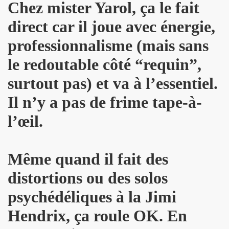
Chez mister Yarol, ça le fait
GINAL" (2014) de BRIAN SETZER : chronique (chronicle r
direct car il joue avec énergie,
IVERS : chronique detaillee.
professionnalisme (mais sans
MAY : chronique detaillee.
le redoutable côté “requin”,
IN" + album "THE FABULOUS ROCK N ROLL SONGBOOK" de C
surtout pas) et va à l’essentiel.
OLLY PARTON : chronique detaillee.
Il n’y a pas de frime tape-à-
r de la chanson" (Editions Caid, 2014) : chronique du liv
l’œil.
") le 3 avril 2014 a LA MAROQUINERIE (Paris) : compte re
Même quand il fait des
RONES ("The Tangible Effect Of Love") le 28 mars 2014 
distortions ou des solos
 du Palace" (2014) : chronique de l'album.
psychédéliques à la Jimi
") le 18 decembre 2013 a LA BOULE NOIRE (Paris) : com
Hendrix, ça roule OK. En
 2013 au TRIANON (Paris) : compte rendu.