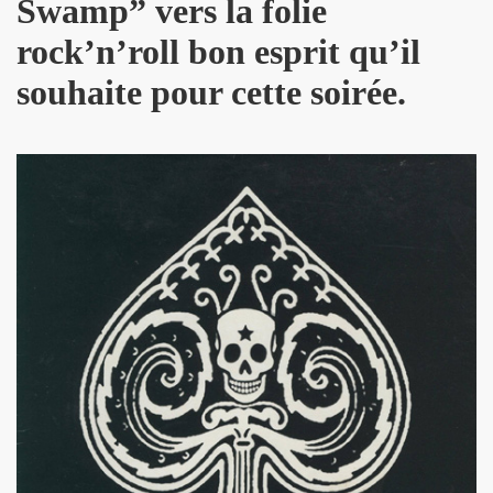
Swamp” vers la folie
 toi" et concert le 19 octobre 2018 a La Seine Musicale : 
rock’n’roll bon esprit qu’il
nvier au 11 fevrier 2019 a Paris pour l enregistrement 
souhaite pour cette soirée.
 17 septembre 2018 a Paris.
e en août 2018 pour rendre visite a MARIE FRANCE.
 29 juin au 8 juillet 2018 pour le tournage du film "Hunter
all", "39 de fievre") : interview dans "La Gazette du rock
LLYDAY ("Les rocks les plus terribles"), BOBBIE CLAR
roliere-auteur de huit textes de l album "JOHNNY, R
9 fevrier 2018 a Paris.
nt-Francois" de MARIE FRANCE (avec STAIV GENTIS) par PIER