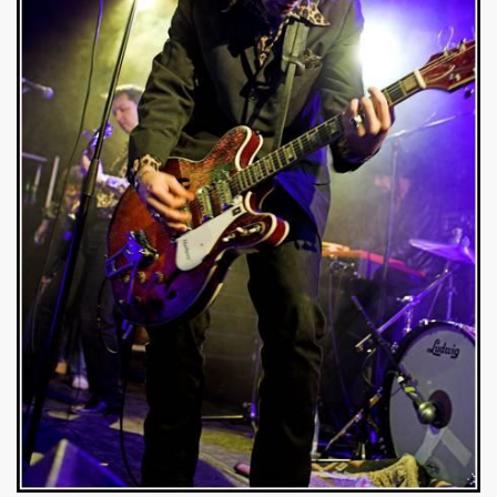
BIJOU (Vincent Palmer, Philippe Dauga, Dynamite Yan, Jean
l du "Aseptise Tour") + IZAE, le 6 juin 2024 au Casino de 
 le 9 mars 2024 a la Boule noire (Paris) : compte rend
expo "Douce France, des musiques de l'exil aux cultures u
, amour, mort)" le 17 mars 2024 au New Morning + concert 
D DANGER DE SE PLAIRE" le 26 mars 2024 a la Nouvelle E
etit Paris (Liege) : dossier de presentation.
"ZeWeed" (hiver 2024) pour l album "LA NUIT QUI VIENT 
 (2023) : chronique detaillee de ses dix albums studio 
OS AMORES : chronique detaillee.
 PAUL SIMONON), concert et album "CAN WE DO TOMORROW