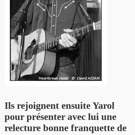
dans "OPEN MAG" (decembre 2009 - janvier 2010).
 dans "PARIS MATCH" (23 decembre 2009).
" dans "ACCORDEON ET ACCORDEONISTES" (janvier 201
 par JEAN-WILLIAM THOURY dans "JUKE BOX MAGAZINE
SONNE" dans "LES INROCKUTPIBLES" (28 octobre 2009
 dans "FEMME ACTUELLE" (2 novembre 2009).
ctobre 2009).
ALL et MARIE FRANCE le 24 septembre 2007 a la Fleche 
Ils rejoignent ensuite Yarol
CE dans "ROCK & FOLK" (juillet 2008).
pour présenter avec lui une
relecture bonne franquette de
NE DE LA DISCOTHEQUE" (septembre 1983).