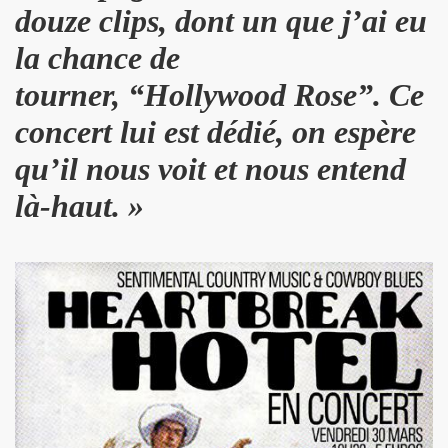
douze clips, dont un que j’ai eu
L & JEAN-MARC LEDERMAN) : l'album "ROMANIA" (2012),
la chance de
t BENJAMIN SCHOOS le 9 mai 2012 au RESERVOIR (Paris
tourner, “Hollywood Rose”
. Ce
chronique detaillee du nouveau CD et du show 2012.
concert lui est dédié, on espère
re des Arts et des Lettres par FREDERIC MITTERRAND, minis
qu’il nous voit et nous entend
 avril 2012).
là-haut. »
21 mars 2012 au BOTANIQUE - LA ROTONDE (Bruxelles) et 
nneur" dans "ACCORDEON et ACCORDEONISTES" (avril 2
 l'album "KISS" de MARIE FRANCE ET LES FANTOMES dan
ACLAN (Paris) : compte rendu.
u nouvel album de PHANTOM Featuring MARIE FRANCE.
OS (MIAM MONSTER MIAM), avec LES EXPERTS EN DESESPO