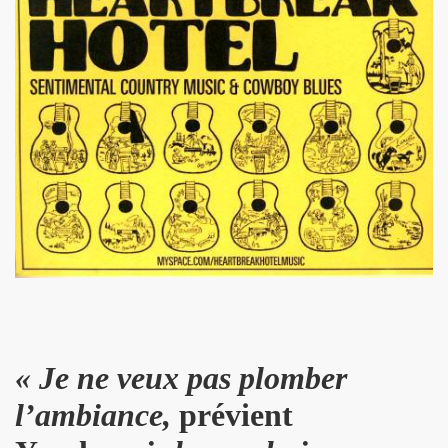
D and friends) le 22 janvier 2010 au POINT FMR (Pari
 POUPAUD, THE HELLBOYS, HEARTBREAK HOTEL, VINCENT P
IBUS (Paris).
e 2006 et le 31 mars 2007 au NOUVEAU CASINO (Paris).
GIBUS (Paris).
« Je ne veux pas plomber
l’ambiance,
prévient