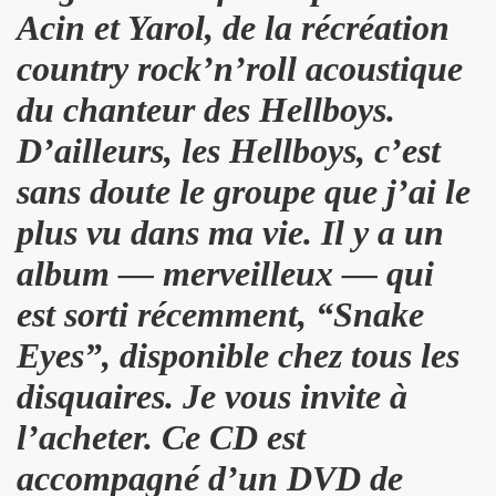
Acin
et Yarol, de la récréation
ND REX et JEAN-PIERRE MADER a Villeneuve (oct. 2012) :
country rock’n’roll acoustique
 SCOP CLUB (Paris) : compte rendu.
du chanteur des Hellboys.
 MACHINE, SUGAR AND TIGER, EFFELLO ET LES EXTRATERR
D’ailleurs, les Hellboys, c’est
sans doute le groupe que j’ai le
s 11 et 12 decembre 2012 a BERLIN.
plus vu dans ma vie. Il y a un
EMENT DE MOI" (2012), film-serie de STEVE CATIEAU.
album — merveilleux — qui
juillet et aout 2012).
est sorti récemment, “Snake
L : les deux font la paire" ("La Libre Belgique", 14 jui
Eyes”, disponible chez tous les
s 15, 16 et 17 juin 2012 au STADE DE FRANCE (Saint-Den
disquaires. Je vous invite à
in 2012 a L'INTERNATIONAL (Paris).
l’acheter. Ce CD est
: "How we met" dans le journal anglais "THE INDEPENDE
accompagné d’un DVD de