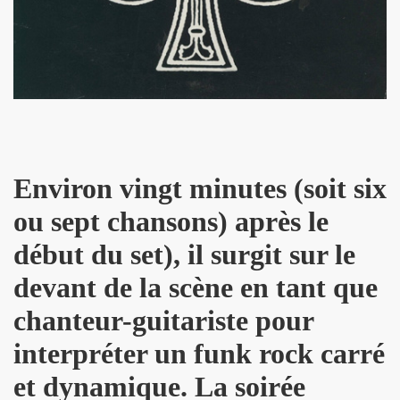
kif" (2017) + concerts a La Cigale (Paris) et au Chinois ("T
IVANT TOUR" de JOHNNY HALLYDAY le 9 decembre 2017 a L
hante Jacques Duvall") dans l'exposition "DAHO L'AIME POP
E CLASH ("Radio Clash sur Paris") le 9 septembre 2017 
Duvall", "39 de fievre") dans "JUKE BOX MAGAZINE" (sep
Environ vingt minutes (soit six
 DARREL HIGHAM : chronique detaillee.
ou sept chansons) après le
uvall", "39 de fievre") photographiee le 12 aout 2017 p
début du set), il surgit sur le
de MARIE FRANCE ("chante Jacques Duvall") par PIERRE & 
devant de la scène en tant que
cho Tropical Berlin") le 2 decembre 2016 a l'Orange Bleue a 
chanteur-guitariste pour
IERRE PRUVOT) et la Troupe de Madame Arthur de la Promen
interpréter un funk rock carré
et dynamique. La soirée
UVALL") le 25 novembre 2016 + les 23 et 24 fevrier 2017