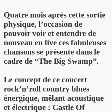
 EP quatre titres (2023) : chronique detaillee.
Quatre mois après cette sortie
HOURY en power rock n roll trio, premiers concerts a Pari
physique, l’occasion de
roll trio improvise le 6 janvier 2024 a Rock Paradise) : co
pouvoir voir et entendre de
ts "AJASPHERE" le 7 septembre 2023 a la Chapelle XIV Musi
nouveau en live ces fabuleuses
edicaces pour son livre "On connaît ma chanson" le 16 d
chansons se présente dans le
UC (de LA SOURIS DEGLINGUEE) le 15 decembre 2023 au cr
cadre de “The Big Swamp”.
 (concert "A plein cœur") jouent JOHNNY HALLYDAY, le 9
Le concept de ce concert
terview dans "TRIBU MOVE" numero 275 (novembre 2023).
rock’n’roll country blues
O" le 26 aout 2023 a Luzarches (95) et le 16 septembre 2
énergique, mêlant acoustique
2023 par la troupe SAYNETE ET SANS BAVURE au Theatre
et électrique : Castle Of
ELLE" (2023) de MARIE FRANCE (realise et compose par Leo