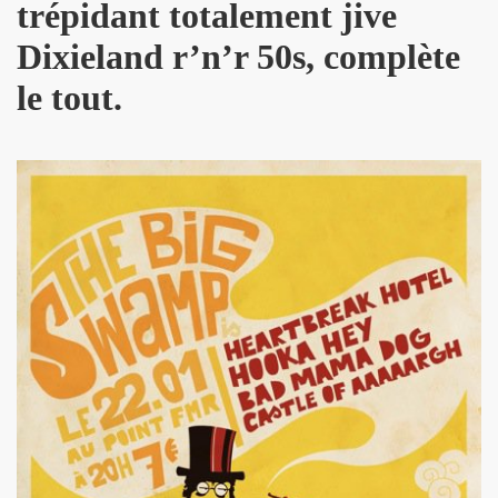
trépidant totalement jive
ES" le 21 mai 2022 au Zenith (Paris) : compte rendu deta
Dixieland r’n’r 50s, complète
 au 11 juin 2022 a Paris.
le tout.
ars au 4 avril 2022 a Paris pour l enregistrement de 
ur l album "SUPER LUNE", le 11 decembre 2021 a l Elysee M
S jouent JOHNNY HALLYDAY, le 5 decembre 2021, au Johnn
man : les Mémoires du batteur de VINCE TAYLOR et JOH
ical Berlin"), concert "Paradigmes" le 7 octobre 2021 au pa
NTY (piano), concerts "Dans la peau" les 5 et 6 octobre 20
cal Berlin"), premier concert avec public du "Paradigme tou
oles de JACQUES DUVALL, musique de LEONARD LASRY, 2
VES, avec ALEXANDRE WETTER : chronique detaillee.