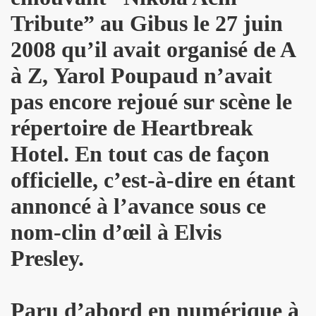
l") ET LE DRAGON ALL STARS + CATASTROPHE + REMI KLEIN,
Tribute” au Gibus le 27 juin
E ADRIAN, concert litteraire "Hotel Roma" le 4 avril 2025 a
2008 qu’il avait organisé de A
 THOURY, concerts "MONOMANIAQUES" en power rock n roll 
à Z, Yarol Poupaud n’avait
pas encore rejoué sur scène le
024" le 21 mars 2025 a La Cigale (Paris) : chronique deta
répertoire de Heartbreak
an" (2024) de VIKTOR HUGANET : chronique detaillee.
Hotel. En tout cas de façon
JOU DAUGA : chronique detaillee.
officielle, c’est-à-dire en étant
 + LES ROYAL FLUSH le 22 juin 2024 a La Chapelle en Se
annoncé à l’avance sous ce
AKA" au Tamanoir de Gennevilliers, a Fontenay-sous-Bois 
nom-clin d’œil à Elvis
UR le 23 novembre 2024 a la Boule noire (Paris) : compte 
Presley.
 en tete daffiche "AJASPHERE vol. II" le 18 novembre 2024 
Paru d’abord en numérique à
MACHINE", avec seance de dedicaces de MARLON MAGNEE et