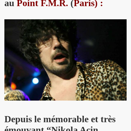
au
Point F.M.R.
(
Paris) :
 "AJASPHERE" le 30 août 2025 en la chapelle Reille (75014
illy "I DIG THAT BOP" le 28 juin 2025 a Louvres (95) : com
U le 24 juin 2025, terre plein central du boulevard Rochech
ALMOSNINO a la guitare) le 21 juin 2025 devant le bar Che
 "AJASPHERE" dans la nuit du 20 au 21 juin 2025 en l eglis
ge a DANIEL DARC le 19 juin 2025, rue Charles Delesclu
OUTREBLEU" le 10 juin 2025 au Cafe de la Danse (Paris) : 
NKNOWN" (2024, corealise par Les Spunyboys et Philippe A
" (2025) d'YZOULA : chronique detaillee.
Depuis le mémorable et très
rt "AJASPHERE" le 15 mai 2025 au Badaboum (Paris) : comp
émouvant “Nikola Acin