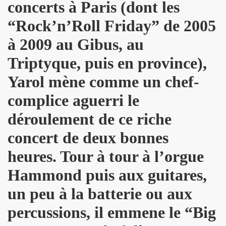
concerts à Paris (dont les
 ASSASSINE" de MARIE FRANCE par JEAN WILLIAM THOUR
“Rock’n’Roll Friday” de 2005
19, textes de PATRICK LOISEAU, produit par RENAUD) de DA
à 2009 au Gibus, au
on album "Tendre assassine" dans le mensuel "Causeur" (
Triptyque, puis en province),
15 septembre 2019 a Paris pour la promotion de son albu
Yarol mène comme un chef-
p de vague à l'âme", "Tendre assassine") le 10 juillet 201
complice aguerri le
 juillet 2019 a Paris pour son miniconcert "Tendre assassi
déroulement de ce riche
concert de deux bonnes
concert le 27 juin 2019 a la Maroquinerie (Paris) : compt
heures. Tour à tour à l’orgue
 ses trois premiers concerts, les 29 mars + 4 et 5 avril 20
Hammond puis aux guitares,
remier album solo de YAROL POUPAUD.
un peu à la batterie ou aux
16 avril 2019 a Paris pour la suite de l enregistrement
percussions, il emmene le “Big
oncert") : chronique de son album "J'ai quelque chose a vo