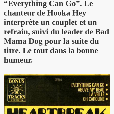
“Everything Can Go
”
. Le
DOT dans "TELERAMA" du 7 octobre 2009.
chanteur de Hooka Hey
IN sur le site de RFI (octobre 2009).
interprète un couplet et un
ALAIN PACADIS (1978).
refrain, suivi du leader de Bad
dans "LIBERATION" (14 avril 2003).
Mama Dog pour la suite du
 nuits" dans "LE MONDE" (avril 2003).
titre. Le tout dans la bonne
humeur.
LK" (mars 1997).
LINE dans "ROCK & FOLK" (juin 2003).
K" (1994) par H.M.
ns le magazine "FEELING" (numero 3, mars 1978).
 nee" ("7 a Paris", 1990).
PAUD, ALAIN CHENNEVIERE, HUGO HOOKA HEY, TONY TRU