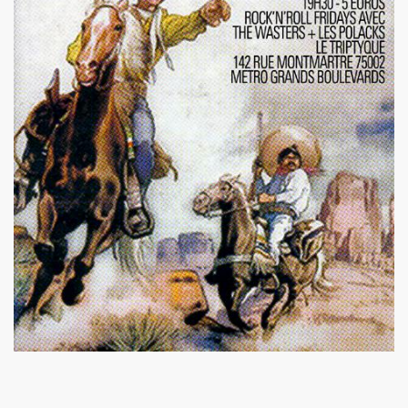
ARADIS SUR TERRE" au THEATRE EDOUARD VII (Paris) :
rage "THE NAMELESS SPECTACLE" (2011, avec SWANN ARLAU
seance cinema speciale MARIE FRANCE (8 octobre 2011) et 
e la 17e edition de "CHERIES-CHERIS" du 7 au 16 octobr
EIL le 20 juillet 2011 a L'ANGORA (Paris).
ert integral) de BIJOU SVP (PHILIPPE DAUGA) le 21 jui
IAM ET LES LOVED DRONES, JACQUES DUVALL, PASCALE B
RIO au "Cafe-debat" autour de COPI le 2 avril 2011 au 
DVD) "IL Y AVAIT UNE FOIS FREAKSVILLE" (2011).
esente en avant-premiere "LE BIJOU DE GAINSBOURG" le