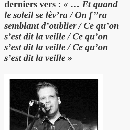
derniers vers :
« … Et quand
AU) MONDE" au Forum de Liege (27 septembre 2008).
le soleil se lèv’ra / On f’’ra
septembre 2008) : photos dans les coulisses des concerts.
semblant d’oublier / Ce qu’on
is le 8 septembre 2008.
s’est dit la veille / Ce qu’on
Paris le 30 mai 2008.
s’est dit la veille / Ce qu’on
s’est dit la veille »
 et MARIE FRANCE le 20 fevrier 2008 au CENTRE WALL
CE le 1er fevrier 2008 au BATACLAN (Paris).
(1982).
"39 DE FIEVRE" de MARIE FRANCE par JEAN-WILLIAM THOUR
ANCE (disponibles depuis decembre 2009).
 dans "TELERAMA" (16 decembre 2009).
dans "STUDIO CINE LIVE MAGAZINE" (fevrier 2010).