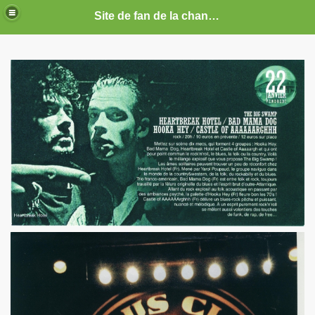
Site de fan de la chanteuse Marie France
ARIE FRANCE
CE : photos, documents, tracts, interviews, articles, etc.
septembre 2019 a decembre 2026.
anvier 2017 a decembre 2019.
illet 2016 a decembre 2016.
ecembre 2015 a juin 2016.
illet 2015 a decembre 2015.
nvier a juin 2015.
illet 2014 a decembre 2014.
nvier 2014 a juin 2014.