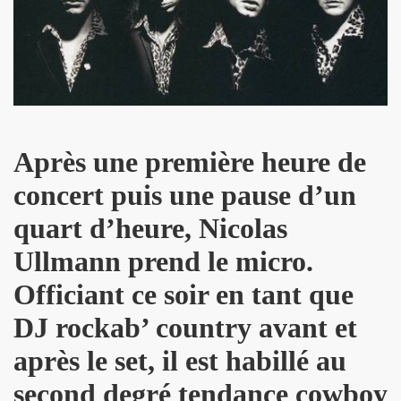
3 au TRIANON (avec MICK JONES) et le 12 juillet 2013 sur 
LE RICHARD, le 7 juin 2005 a L'OLYMPIA : compte rendu.
013 au THEATRE DU PETIT SAINT MARTIN (Paris) : compt
ENDS DU SINGE") le 28 juin 2013 au PALAIS DES SPORTS 
Après une première heure de
CKER TOUR" de JOHNNY HALLYDAY le 16 juin 2013 a BER
concert puis une pause d’un
UT CHIC" par JEAN ERIC PERRIN ("ROCK AND FOLK", 1
quart d’heure, Nicolas
IEVRE" de MARIE FRANCE par CHRISTIAN LEBRUN dans "BE
Ullmann prend le micro.
ouent l'album "39 DE FIEVRE" le 18 mai 2013 au RESERV
Officiant ce soir en tant que
jouent l'album "39 DE FIEVRE" a SOS RECORDING a ANS
DJ rockab’ country avant et
 LA FEMME le 14 mai 2013 a la FNAC FORUM des HALLES 
après le set, il est habillé au
3) de LA FEMME : chronique de l'album CD.
second degré tendance cowboy