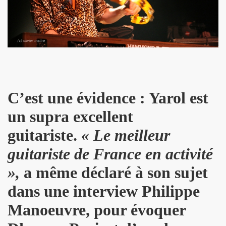
: ils ne se quitteront jamais", par FRANCOIS GUIBERT (d
ES DUVALL" (realise par Benjamin Schoos et Chris Cerri,
allumeurs d'etoiles") le 2 juillet 2016 a DOMONT (95) : 
" (special "39 de fievre) de MARIE FRANCE ET LES FANTO
C’est une évidence : Yarol est
 "1976-2016" le 22 avril 2016 aux RENDEZ VOUS D AILLEU
un supra excellent
chansons de JACQUES DUVALL) le 25 mars 2016 a l OLYMP
guitariste.
« Le meilleur
cal Berlin" et "Sphynx") le 18 mars 2016 a l EMB de Sannoi
guitariste de France en activité
»
,
a même déclaré à son sujet
LIPPE DAUGA, JEAN-WILLIAM THOURY et VINCENT PALME
dans une interview Philippe
IGO" + concert le 5 decembre 2015 a LA MAROQUINERIE (
Manoeuvre, pour évoquer
Modernes, album "Les visiteurs du soir" en 1981) par P