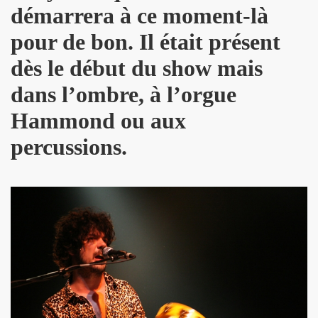
démarrera à ce moment-là
 etre la marquise des anges") : interview + discographie.
pour de bon. Il était présent
au "IN&OUT FESTIVAL", du 27 avril au 1er mai 2017 a Nice
dès le début du show mais
e JACQUES DUVALL" par JEAN-EMMANUEL DELUXE.
dans l’ombre, à l’orgue
'EFFELLO & LES EXTRATERRESTRES : chronique detaillee
Hammond ou aux
RIE FRANCE dans le cadre de l'exposition "L'esprit francais
percussions.
 MARIE FRANCE ("chante Jacques Duvall") par PIERRE & GILL
taillee des reeditions remasterisees 2017 des albums "Mic
DUVALL") dans le videoclip scopitone "PATRICIA" des W
ncert le 29 octobre 2016 au Trianon : compte rendu.
UVALL", Freaksville, 2016) et CHRISSIE HYNDE (PRETENDE
e SON OF A GUN (JACQUES SERIS, PASCAL SAUMADE) & PERL