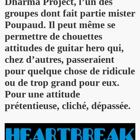
Dharma Project, l’un des
PALMER et JEAN WILLIAM THOURY par PHILIPPE MANOEUVRE
groupes dont fait partie mister
r vivant" et "De l amour") les 27 et 29 novembre 2015 + 2 
Poupaud. Il peut même se
 PHILIPPE ALMOSNINO (concert "Mutant Love" pour NIKOL
permettre de chouettes
EAR DEVICE (1982 a 1989) : 45 revolutions par minute, histoi
attitudes de guitar hero qui,
chez d’autres, passeraient
e Paris a Sete (du 2 au 4 novembre 2015).
pour quelque chose de ridicule
u 23 au 25 octobre 2015 a Biarritz.
ou de trop grand pour eux.
ret intimiste à paraître en 2016.
Pour une attitude
hat ???" et "Psycho Tropical Berlin") le 5 juillet 2015 a
prétentieuse, cliché, dépassée.
'amour" (2015) : chronique detaillee.
ZY le 4 mai 2015 au PALAIS DES SPORTS (Paris) : comp
 le 3 avril 2015 a LA BOULE NOIRE (Paris) : compte rend