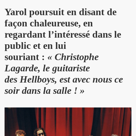
D DRONES le 12 fevrier 2011 a l'INTERNATIONAL (Paris)
Yarol
poursuit en disant de
rsaire de MARIE FRANCE le 9 fevrier 2011 au restaurant du Se
façon chaleureuse, en
 publique de "QUERELLE DE BREST", un musical de VINCEN
regardant l’intéressé dans le
e 25 decembre 2010 et le 1er janvier 2011.
public et en lui
souriant :
«
Christophe
rs du gala-diner annuel au profit de l'association AIDES
Lagarde
, le guitariste
e 8 octobre 2010 a l UNDERBELLY CLUB a LONDRES.
des
Hellboys
, est avec nous ce
 26 septembre 2010 aux BOUFFES DU NORD (Paris).
soir dans la salle ! »
 6, 7 et 8 aout 2010 au festival "LES NUITS SECRETES
 le 20 juillet 2010 aux "TOILES DU SUD" a COTIGNAC (83
010 a NICE (06).
t 14 juin 2010 a l'EDEN ROC a ANTIBES (06).