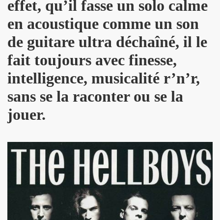
effet, qu’il fasse un solo calme
R FOLLLIES" (decembre 2013).
en acoustique comme un son
 PASCAUD dans "TELERAMA" (8 au 14 janvier 2014).
de guitare ultra déchaîné, il le
 MATIN" (20 decembre 2013).
fait toujours avec finesse,
intelligence, musicalité r’n’r,
AROSCOPE" (mercredi 18 decembre 2013).
sans se la raconter ou se la
de MANFRED T. MUGLER dans "TETU" (decembre 2013).
jouer.
n") + ICI PARIS le 14 novembre 2013 au TRIANON (Paris) :
 CHINA GIRL" le 3 octobre 2013 aux TROIS BAUDETS (Pa
 CHRISTOPHE MAE au PALAIS DES SPORTS 2013 (Paris) 
anaries (juillet 2013).
musique" dans "PARIS MONTMARTRE" (ete 2013).