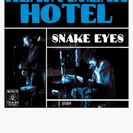
s plus pour Dieu") + BENJAMIN SCHOOS ("Beau futur") + 
rt "Hommage a PASCAL BORNE" (guitariste de Chihuahua, 
rlene Dietrich et Marilyn Monroe) dans les "MUGLER FOLL
E dans le journal "CANDY" n°8 (hiver 2014 2015).
q minutes, j'suis prete !" et "Redevenir modeste") : inte
 man show "2") le 4 janvier 2015 au THEATRE DEJAZET (Pa
, chanteuse de Superbus) le 25 septembre 2014 au NOUVE
"95200" » de MINISTERE A.M.E.R (Stomy Bugsy et Passi) le 
DRONES (album "THE TANGIBLE EFFECT OF LOVE") feat. 
ns le Sud de de la France, dans les Vosges (juin et juillet