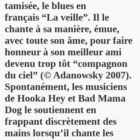
u concert de BIJOU SVP le 14 novembre 2009 a l'EUROPEEN
tamisée, le blues en
e 28 octobre 2009 a l'Espace 315 du CENTRE POMPIDOU 
français “La veille”. Il le
chante à sa manière, émue,
au concert d'ALEX BEAUPAIN le 17 octobre 2009 aux TROI
avec toute son âme, pour faire
e 3 octobre 2009 a L'ARCHIPEL (Paris).
honneur à son meilleur ami
STAR MAG" (2 octobre 2009).
devenu trop tôt “compagnon
e 28 aout 2009 aux TROIS BAUDETS a Paris.
du ciel” (© Adanowsky 2007).
 BARDOT" le 16 mai 2009 a L'ARCHIPEL a Paris.
Spontanément, les musiciens
E et JACQUES DUVALL les 18 et 19 avril 2009 aux TR
de Hooka Hey et Bad Mama
CE le 17 avril 2009 au GLOBO a PARIS.
Dog le soutiennent en
frappant discrètement des
Paris le 11 octobre 2008.
mains lorsqu’il chante les
 7 octobre 2008.