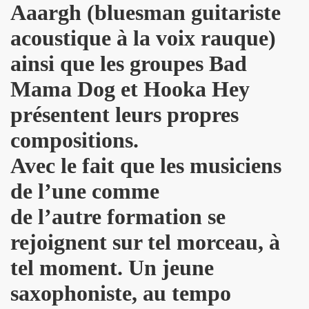
Aaargh (bluesman guitariste
 octobre 2023 a Paris pour la promotion de l album "La nui
acoustique à la voix rauque)
4K 2022, film de GERARD KRAWCZYK, avec PAULINE LAFO
ainsi que les groupes Bad
Mama Dog et Hooka Hey
s, le 10 mars 2022 aux Disquaires, les 23 et 30 avril 2023 + 
présentent leurs propres
ALLYDAY" par PHILIPPE ALMOSNINO & co + YAROL POUPAUD + 
compositions.
ts "AJASPHERE" le 23 novembre 2022 au Pop Up du Label et l
Avec le fait que les musiciens
11 janvier 2023 et du 4 au 12 mai 2023 pour la suite et f
de l’une comme
"Start Walkin' 1965-1976"), le 17 avril 2005 au Grand Rex 
de l’autre formation se
me concerts "SUPERLUNE", le 3 juin 2022 au New Morning (Pa
rejoignent sur tel morceau, à
e 13 octobre 2022 a l'Olympia (Paris) + l'album "TEATRO L
tel moment. Un jeune
saxophoniste, au tempo
au 11 novembre 2022 a Paris pour l enregistrement de 