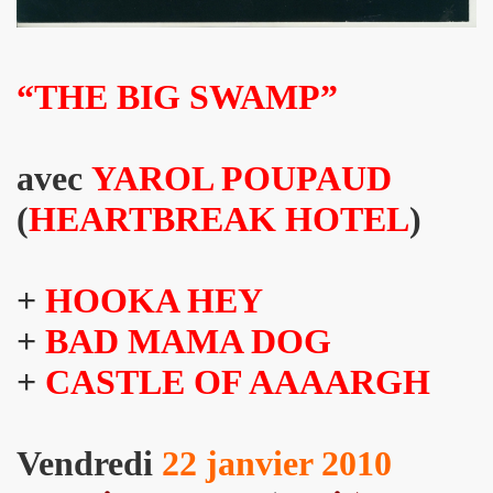
e 1977 a 1983.
ive).
“THE BIG SWAMP”
CORDÉONISTES" (et courrier des lecteurs de "JUKE BOX
es de MARIE FRANCE parus entre 2006 et 2012.
avec
YAROL POUPAUD
 setlists.
(
HEARTBREAK HOTEL
)
 set-lists.
+
HOOKA HEY
 le fanzine L ORDONNANCE (2004).
+
BAD MAMA DOG
E FRANCE : concerts, spectacles, expositions, cabaret, etc.
+
CASTLE OF AAAARGH
t "AJASPHERE" le 28 octobre 2025 au Petit Bain (75013 Par
OK KO" le 16 octobre 2025 au Zenith (Paris) : chronique de
Vendredi
22 janvier 2010
N UNKNOWN" le 27 septembre 2025 a Gouvieux (60) : comp