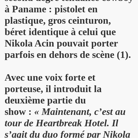
à Paname : pistolet en
TOUR" de DICK RIVERS : au CASINO DE PARIS 2011, à l'OLY
plastique, gros ceinturon,
) de SEBASTIEN LIFSHITZ : impressions.
béret identique à celui que
3 au BATACLAN (Paris) : compte rendu.
Nikola Acin pouvait porter
RRIERE L'OBJECTIF DE PIERRE ET GILLES — Photos et pro
parfois en dehors de scène (1).
L ROZOUM, dit DANIEL DARC, le 14 mars 2013 a PARIS.
Sete (mars 2013).
Avec une voix forte et
ans le magazine papier "GONZAI" numero 1 (janvier 2013)
porteuse, il introduit la
deuxième partie du
'ALAIN CHAMFORT et ses invitees le 30 janvier 2013 au G
show :
« Maintenant, c’est au
 11 decembre 2012 a l'OLYMPIA (Paris) : compte rendu
tour de
Heartbreak Hotel
. Il
ALAIN CHENNEVIERE and Friends le 8 novembre 2012 a la
s’agit du duo formé par
Nikola
“First Comes The Night”) le 12 octobre 2012 au GRAND RE