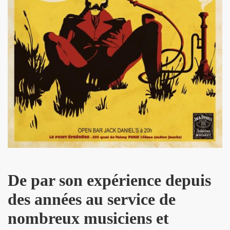
NAL" (2016) de DR JOHN COOPER CLARKE et HUGH CORNWE
 BENJAMIN SIKSOU dans "LES SOULIERS ROUGES", album s
ARIE FRANCE le 7 decembre 2019 au Silencio (Paris) : com
'ICI PARIS : chronique detaillee.
ES MALKA FAMILY les 19 et 20 decembre 2019 a La Maroquine
 Du 16 au 22 novembre 2019 pour l expo "La fabrique des id
 de MARIE FRANCE (realise et compose par Leonard Lasry, 
DAPHNE VICTOR dans "Tribu Move" (octobre 2019) pour l a
De par son expérience depuis
SSASSINE" de MARIE FRANCE dans "Liberation" (19 et 20 
des années au service de
 moi" dans "ROCKFOLKsvp" (novembre 2019), par JEAN-
nombreux musiciens et