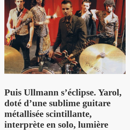
B" le 4 juin 2010 au CLOITRE DES JACOBINS a TOULOUS
MAGE A SERGE REZVANI" le 2 juin 2010 aux TROIS BAUDE
 CONTROL CLUB, BERTRAND BURGALAT au "TRIBUTE TO P
MARIE FRANCE le 15 mai 2010 au musee MAC-VAL de VITR
BARDOT ("MON BB")" le 15 avril 2010 a la FNAC FORUM 
0 au cabaret ARTISHOW (Paris) pour l'emission "DIVAS S
ar MARIE FRANCE le 25 janvier 2010 au THEATRE DU RON
Puis Ullmann s’éclipse. Yarol,
du 26 au 30 decembre 2009 aux TROIS BAUDETS (Paris)
doté d’une sublime guitare
09 chez BASTIEN DE ALMEIDA (Paris) en seance de dedica
métallisée scintillante,
009 au CHACHA CLUB (Paris).
interprète en solo, lumière