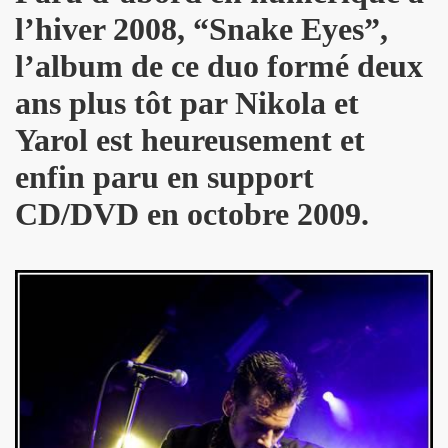
l’hiver 2008, “Snake Eyes”,
THOURY en power rock n roll trio le 4 octobre 2024 a Montr
l’album de ce duo formé deux
", conference de PATRICK "Ki-ox" CARDE (guitariste de NU
ans plus tôt par Nikola et
 "AJASPHERE vol. II" le 6 septembre 2024 a la Fondation Lo
Yarol est heureusement et
t sera belle") et LEONARD LASRY ("Le grand danger de se 
enfin paru en support
s "AJASPHERE VOL. II" les 6 et 27 avril 2024 + le 5 juin 20
CD/DVD en octobre 2009.
IN Z. KAN : chronique par PATRICK EUDELINE dans "RockF
Jean Nakache, Jerome Lambert, Patrice Brochery et leurs a
de la raya" (2024) : chronique detaillee.
trement en 1996 de l album "MARIE FRANCE" (paru en 199
7 par la journaliste ALIAS dans "Presto".