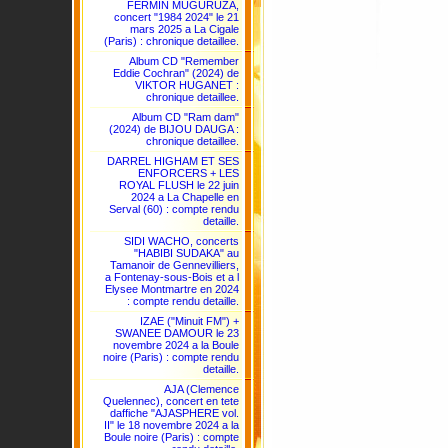
FERMIN MUGURUZA,
concert "1984 2024" le 21
mars 2025 a La Cigale
(Paris) : chronique detaillee.
Album CD "Remember
Eddie Cochran" (2024) de
VIKTOR HUGANET :
chronique detaillee.
Album CD "Ram dam"
(2024) de BIJOU DAUGA :
chronique detaillee.
DARREL HIGHAM ET SES
ENFORCERS + LES
ROYAL FLUSH le 22 juin
2024 a La Chapelle en
Serval (60) : compte rendu
detaille.
SIDI WACHO, concerts
"HABIBI SUDAKA" au
Tamanoir de Gennevilliers,
a Fontenay-sous-Bois et a l
Elysee Montmartre en 2024
: compte rendu detaille.
IZAE ("Minuit FM") +
SWANEE DAMOUR le 23
novembre 2024 a la Boule
noire (Paris) : compte rendu
detaille.
AJA (Clemence
Quelennec), concert en tete
daffiche "AJASPHERE vol.
II" le 18 novembre 2024 a la
Boule noire (Paris) : compte