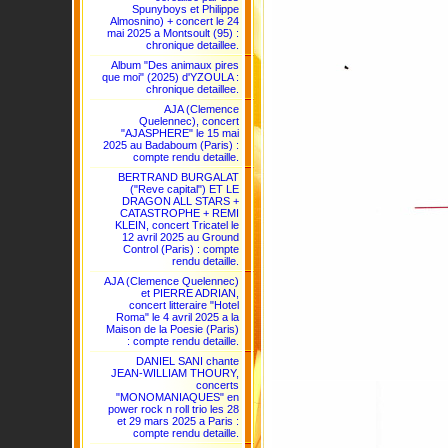
Spunyboys et Philippe
Almosnino) + concert le 24
mai 2025 a Montsoult (95) :
chronique detaillee.
Album "Des animaux pires
que moi" (2025) d'YZOULA :
chronique detaillee.
AJA (Clemence
Quelennec), concert
"AJASPHERE" le 15 mai
2025 au Badaboum (Paris) :
compte rendu detaille.
BERTRAND BURGALAT
("Reve capital") ET LE
DRAGON ALL STARS +
CATASTROPHE + REMI
KLEIN, concert Tricatel le
12 avril 2025 au Ground
Control (Paris) : compte
rendu detaille.
AJA (Clemence Quelennec)
et PIERRE ADRIAN,
concert litteraire "Hotel
Roma" le 4 avril 2025 a la
Maison de la Poesie (Paris)
: compte rendu detaille.
DANIEL SANI chante
JEAN-WILLIAM THOURY,
concerts
"MONOMANIAQUES" en
power rock n roll trio les 28
et 29 mars 2025 a Paris :
compte rendu detaille.