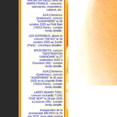
Affiches (et tracts) rares de
MARIE FRANCE : concerts,
spectacles, expositions,
cabaret, etc.
AJA (Clemence
Quelennec), concert
"AJASPHERE" le 28
octobre 2025 au Petit Bain
(75013 Paris) : compte
rendu detaille.
LES SUPERBUS, album et
concert "OK KO" le 16
octobre 2025 au Zenith
(Paris) : chronique detaillee.
SPUNYBOYS, concert
"DESTINATION
UNKNOWN" le 27
septembre 2025 a
Gouvieux (60) : compte
rendu detaille.
AJA (Clemence
Quelennec), concert
"AJASPHERE" le 30 août
2025 en la chapelle Reille
(75014 Paris) : compte
rendu detaille.
LARRY ADAMS TRIO,
concert rockabilly "I DIG
THAT BOP" le 28 juin 2025
a Louvres (95) : compte
rendu detaille.
Inauguration de la
promenade MICHOU le 24
juin 2025, terre plein central