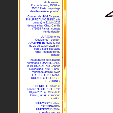
du boulevard
Rochechouart, 75009 et
75018 Paris : reportage
detaille (texte et photos).
Concert de HAYLEN (avec
PHILIPPE ALMOSNINO a la
guitare) le 21 juin 2025
devant le bar Chez Camille
(75018 Paris) : compte
rendu detaille.
AJA (Clemence
Quelennec), concert
"AJASPHERE" dans la nuit
du 20 au 21 juin 2025 en l
eglise Saint Eustache
(Paris) : compte rendu
detaille.
Inauguration de la plaque
hommage a DANIEL DARC
le 19 juin 2025, rue Charles
Delescluze, 75011 Paris :
reportage detaille. Avec
FREDERIC LO, MARC
DUFAUD et GEORGES
BETZOUNIS.
FREDERIC LO, album et
concert "LOUTREBLEU" le
10 juin 2025 au Cafe de la
Danse (Paris) : chronique
detaillee.
SPUNYBOYS, album
"DESTINATION
UNKNOWN" (2024,
corealise par Les