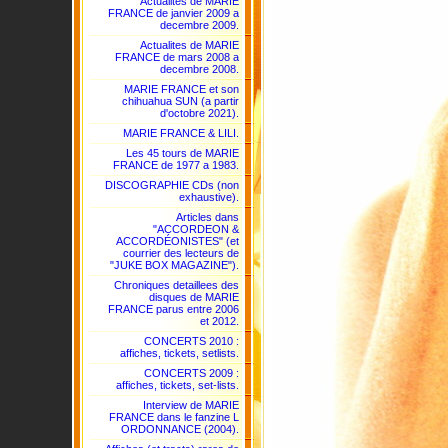
Actualites de MARIE
FRANCE de janvier 2009 a
decembre 2009.
Actualites de MARIE
FRANCE de mars 2008 a
decembre 2008.
MARIE FRANCE et son
chihuahua SUN (a partir
d'octobre 2021).
MARIE FRANCE & LILI.
Les 45 tours de MARIE
FRANCE de 1977 a 1983.
DISCOGRAPHIE CDs (non
exhaustive).
Articles dans
"ACCORDEON &
ACCORDÉONISTES" (et
courrier des lecteurs de
"JUKE BOX MAGAZINE").
Chroniques detaillees des
disques de MARIE
FRANCE parus entre 2006
et 2012.
CONCERTS 2010 :
affiches, tickets, setlists.
CONCERTS 2009 :
affiches, tickets, set-lists.
Interview de MARIE
FRANCE dans le fanzine L
ORDONNANCE (2004).