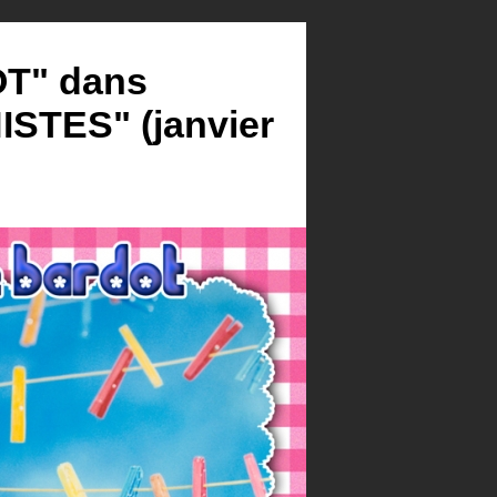
T" dans
TES" (janvier