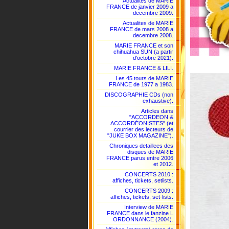
Actualites de MARIE
FRANCE de janvier 2009 a
decembre 2009.
Actualites de MARIE
FRANCE de mars 2008 a
decembre 2008.
MARIE FRANCE et son
chihuahua SUN (a partir
d'octobre 2021).
MARIE FRANCE & LILI.
Les 45 tours de MARIE
FRANCE de 1977 a 1983.
DISCOGRAPHIE CDs (non
exhaustive).
Articles dans
"ACCORDEON &
ACCORDÉONISTES" (et
courrier des lecteurs de
"JUKE BOX MAGAZINE").
Chroniques detaillees des
disques de MARIE
FRANCE parus entre 2006
et 2012.
CONCERTS 2010 :
affiches, tickets, setlists.
CONCERTS 2009 :
affiches, tickets, set-lists.
Interview de MARIE
FRANCE dans le fanzine L
ORDONNANCE (2004).