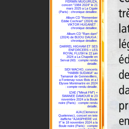
FERMIN MUGURUZA,
concert "1984 2024" le 21
mars 2025 a La Cigale
(Paris) : chronique detaillee.
Album CD "Remember
Eddie Cochran" (2024) de
VIKTOR HUGANET :
chronique detaillee.
Album CD "Ram dam"
(2024) de BIJOU DAUGA :
chronique detaillee.
DARREL HIGHAM ET SES
ENFORCERS + LES
ROYAL FLUSH le 22 juin
2024 a La Chapelle en
Serval (60) : compte rendu
detaille.
SIDI WACHO, concerts
"HABIBI SUDAKA" au
Tamanoir de Gennevilliers,
a Fontenay-sous-Bois et a l
Elysee Montmartre en 2024
: compte rendu detaille.
IZAE ("Minuit FM") +
SWANEE DAMOUR le 23
novembre 2024 a la Boule
noire (Paris) : compte rendu
detaille.
AJA (Clemence
Quelennec), concert en tete
daffiche "AJASPHERE vol.
II" le 18 novembre 2024 a la
Boule noire (Paris) : compte