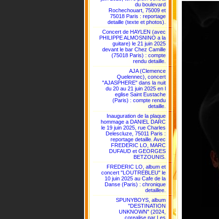
du boulevard
Rochechouart, 75009 et
75018 Paris : reportage
detaille (texte et photos).
Concert de HAYLEN (avec
PHILIPPE ALMOSNINO a la
guitare) le 21 juin 2025
devant le bar Chez Camille
(75018 Paris) : compte
rendu detaille.
AJA (Clemence
Quelennec), concert
"AJASPHERE" dans la nuit
du 20 au 21 juin 2025 en l
eglise Saint Eustache
(Paris) : compte rendu
detaille.
Inauguration de la plaque
hommage a DANIEL DARC
le 19 juin 2025, rue Charles
Delescluze, 75011 Paris :
reportage detaille. Avec
FREDERIC LO, MARC
DUFAUD et GEORGES
BETZOUNIS.
FREDERIC LO, album et
concert "LOUTREBLEU" le
10 juin 2025 au Cafe de la
Danse (Paris) : chronique
detaillee.
SPUNYBOYS, album
"DESTINATION
UNKNOWN" (2024,
corealise par Les