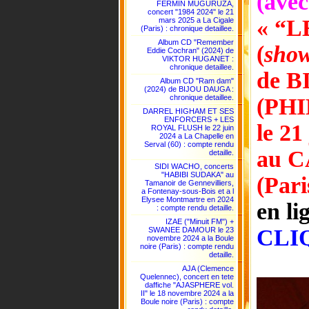
(avec
FERMIN MUGURUZA,
concert "1984 2024" le 21
« “
mars 2025 a La Cigale
(Paris) : chronique detaillee.
Album CD "Remember
(
show
Eddie Cochran" (2024) de
VIKTOR HUGANET :
chronique detaillee.
de B
Album CD "Ram dam"
(2024) de BIJOU DAUGA :
chronique detaillee.
(PH
DARREL HIGHAM ET SES
ENFORCERS + LES
le 21
ROYAL FLUSH le 22 juin
2024 a La Chapelle en
Serval (60) : compte rendu
au 
detaille.
SIDI WACHO, concerts
"HABIBI SUDAKA" au
(Pari
Tamanoir de Gennevilliers,
a Fontenay-sous-Bois et a l
Elysee Montmartre en 2024
en li
: compte rendu detaille.
IZAE ("Minuit FM") +
CLI
SWANEE DAMOUR le 23
novembre 2024 a la Boule
noire (Paris) : compte rendu
detaille.
AJA (Clemence
Quelennec), concert en tete
daffiche "AJASPHERE vol.
II" le 18 novembre 2024 a la
Boule noire (Paris) : compte