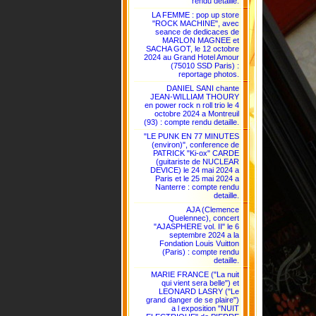
rendu detaille.
LA FEMME : pop up store
"ROCK MACHINE", avec
seance de dedicaces de
MARLON MAGNEE et
SACHA GOT, le 12 octobre
2024 au Grand Hotel Amour
(75010 SSD Paris) :
reportage photos.
DANIEL SANI chante
JEAN-WILLIAM THOURY
en power rock n roll trio le 4
octobre 2024 a Montreuil
(93) : compte rendu detaille.
"LE PUNK EN 77 MINUTES
(environ)", conference de
PATRICK "Ki-ox" CARDE
(guitariste de NUCLEAR
DEVICE) le 24 mai 2024 a
Paris et le 25 mai 2024 a
Nanterre : compte rendu
detaille.
AJA (Clemence
Quelennec), concert
"AJASPHERE vol. II" le 6
septembre 2024 a la
Fondation Louis Vuitton
(Paris) : compte rendu
detaille.
MARIE FRANCE ("La nuit
qui vient sera belle") et
LEONARD LASRY ("Le
grand danger de se plaire")
a l exposition "NUIT