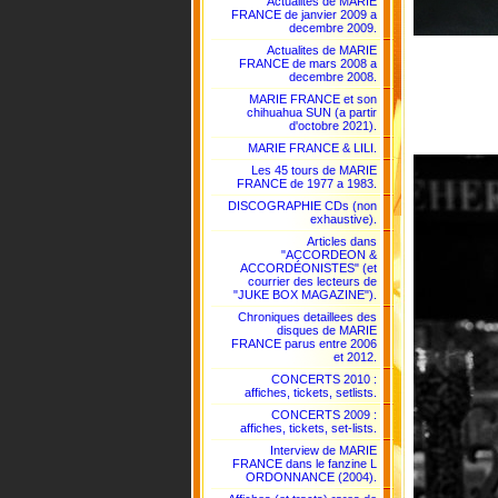
Actualites de MARIE
FRANCE de janvier 2009 a
decembre 2009.
Actualites de MARIE
FRANCE de mars 2008 a
decembre 2008.
MARIE FRANCE et son
chihuahua SUN (a partir
d'octobre 2021).
MARIE FRANCE & LILI.
Les 45 tours de MARIE
FRANCE de 1977 a 1983.
DISCOGRAPHIE CDs (non
exhaustive).
Articles dans
"ACCORDEON &
ACCORDÉONISTES" (et
courrier des lecteurs de
"JUKE BOX MAGAZINE").
Chroniques detaillees des
disques de MARIE
FRANCE parus entre 2006
et 2012.
CONCERTS 2010 :
affiches, tickets, setlists.
CONCERTS 2009 :
affiches, tickets, set-lists.
Interview de MARIE
FRANCE dans le fanzine L
ORDONNANCE (2004).