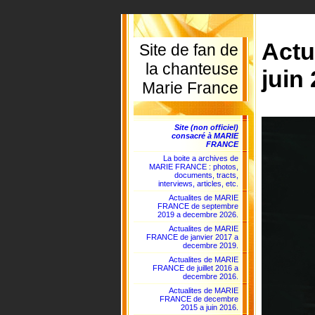
Actu
Site de fan de
la chanteuse
juin 
Marie France
Site (non officiel)
consacré à MARIE
FRANCE
La boite a archives de
MARIE FRANCE : photos,
documents, tracts,
interviews, articles, etc.
Actualites de MARIE
FRANCE de septembre
2019 a decembre 2026.
Actualites de MARIE
FRANCE de janvier 2017 a
decembre 2019.
Actualites de MARIE
FRANCE de juillet 2016 a
decembre 2016.
Actualites de MARIE
FRANCE de decembre
2015 a juin 2016.