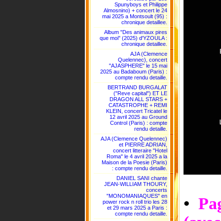
Spunyboys et Philippe
Almosnino) + concert le 24
mai 2025 a Montsoult (95) :
chronique detaillee.
Album "Des animaux pires
que moi" (2025) d'YZOULA :
chronique detaillee.
AJA (Clemence
Quelennec), concert
"AJASPHERE" le 15 mai
2025 au Badaboum (Paris) :
compte rendu detaille.
BERTRAND BURGALAT
("Reve capital") ET LE
DRAGON ALL STARS +
CATASTROPHE + REMI
KLEIN, concert Tricatel le
12 avril 2025 au Ground
Control (Paris) : compte
rendu detaille.
AJA (Clemence Quelennec)
et PIERRE ADRIAN,
concert litteraire "Hotel
Roma" le 4 avril 2025 a la
Maison de la Poesie (Paris)
: compte rendu detaille.
DANIEL SANI chante
JEAN-WILLIAM THOURY,
concerts
"MONOMANIAQUES" en
•
Pag
power rock n roll trio les 28
et 29 mars 2025 a Paris :
compte rendu detaille.