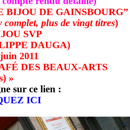
 compte rendu détaillé)
LE BIJOU DE GAINSBOURG”
 complet, plus de vingt titres
)
IJOU SVP
ILIPPE DAUGA)
 juin 2011
CAFÉ DES BEAUX-ARTS
s) »
gne sur ce lien :
QUEZ ICI