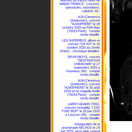
Affiches (et tracts) rares de
MARIE FRANCE : concerts,
spectacles, expositions,
cabaret, etc.
AJA (Clemence
Quelennec), concert
"AJASPHERE" le 28
octobre 2025 au Petit Bain
(75013 Paris) : compte
rendu detaille.
LES SUPERBUS, album et
concert "OK KO" le 16
octobre 2025 au Zenith
(Paris) : chronique detaillee.
SPUNYBOYS, concert
"DESTINATION
UNKNOWN" le 27
septembre 2025 a
Gouvieux (60) : compte
rendu detaille.
AJA (Clemence
Quelennec), concert
"AJASPHERE" le 30 août
2025 en la chapelle Reille
(75014 Paris) : compte
rendu detaille.
LARRY ADAMS TRIO,
concert rockabilly "I DIG
THAT BOP" le 28 juin 2025
a Louvres (95) : compte
rendu detaille.
Inauguration de la
promenade MICHOU le 24
juin 2025, terre plein central