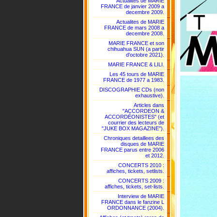
Actualites de MARIE
FRANCE de janvier 2009 a
decembre 2009.
Actualites de MARIE
FRANCE de mars 2008 a
decembre 2008.
MARIE FRANCE et son
chihuahua SUN (a partir
d'octobre 2021).
MARIE FRANCE & LILI.
Les 45 tours de MARIE
FRANCE de 1977 a 1983.
DISCOGRAPHIE CDs (non
exhaustive).
Articles dans
"ACCORDEON &
ACCORDÉONISTES" (et
courrier des lecteurs de
"JUKE BOX MAGAZINE").
Chroniques detaillees des
disques de MARIE
FRANCE parus entre 2006
et 2012.
CONCERTS 2010 :
affiches, tickets, setlists.
CONCERTS 2009 :
affiches, tickets, set-lists.
Interview de MARIE
FRANCE dans le fanzine L
ORDONNANCE (2004).