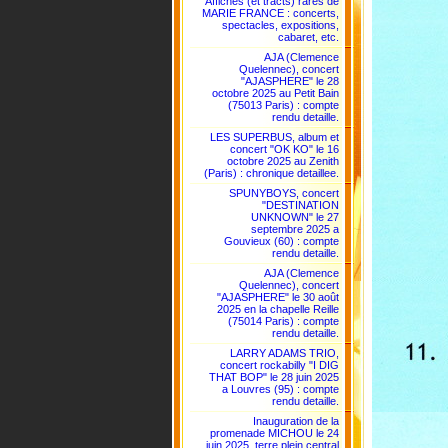
Affiches (et tracts) rares de
MARIE FRANCE : concerts,
spectacles, expositions,
cabaret, etc.
AJA (Clemence
Quelennec), concert
"AJASPHERE" le 28
octobre 2025 au Petit Bain
(75013 Paris) : compte
rendu detaille.
LES SUPERBUS, album et
concert "OK KO" le 16
octobre 2025 au Zenith
(Paris) : chronique detaillee.
SPUNYBOYS, concert
"DESTINATION
UNKNOWN" le 27
septembre 2025 a
Gouvieux (60) : compte
rendu detaille.
AJA (Clemence
Quelennec), concert
"AJASPHERE" le 30 août
2025 en la chapelle Reille
(75014 Paris) : compte
rendu detaille.
LARRY ADAMS TRIO,
concert rockabilly "I DIG
THAT BOP" le 28 juin 2025
a Louvres (95) : compte
rendu detaille.
Inauguration de la
promenade MICHOU le 24
juin 2025, terre plein central