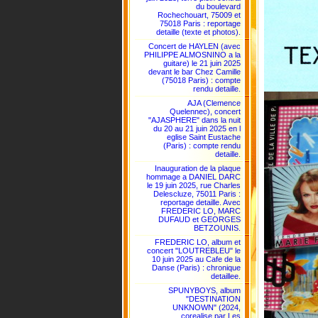
du boulevard
Rochechouart, 75009 et
75018 Paris : reportage
detaille (texte et photos).
Concert de HAYLEN (avec
PHILIPPE ALMOSNINO a la
guitare) le 21 juin 2025
devant le bar Chez Camille
(75018 Paris) : compte
rendu detaille.
AJA (Clemence
Quelennec), concert
"AJASPHERE" dans la nuit
du 20 au 21 juin 2025 en l
eglise Saint Eustache
(Paris) : compte rendu
detaille.
Inauguration de la plaque
hommage a DANIEL DARC
le 19 juin 2025, rue Charles
Delescluze, 75011 Paris :
reportage detaille. Avec
FREDERIC LO, MARC
DUFAUD et GEORGES
BETZOUNIS.
FREDERIC LO, album et
concert "LOUTREBLEU" le
10 juin 2025 au Cafe de la
Danse (Paris) : chronique
detaillee.
SPUNYBOYS, album
"DESTINATION
UNKNOWN" (2024,
corealise par Les