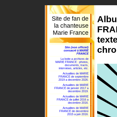
Alb
Site de fan de
la chanteuse
FRAN
Marie France
text
chro
Site (non officiel)
consacré à MARIE
FRANCE
La boite a archives de
MARIE FRANCE : photos,
documents, tracts,
interviews, articles, etc.
Actualites de MARIE
FRANCE de septembre
2019 a decembre 2026.
Actualites de MARIE
FRANCE de janvier 2017 a
decembre 2019.
Actualites de MARIE
FRANCE de juillet 2016 a
decembre 2016.
Actualites de MARIE
FRANCE de decembre
2015 a juin 2016.