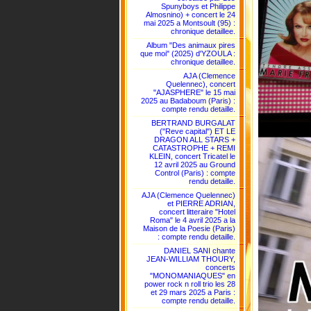
Spunyboys et Philippe
Almosnino) + concert le 24
mai 2025 a Montsoult (95) :
chronique detaillee.
Album "Des animaux pires
que moi" (2025) d'YZOULA :
chronique detaillee.
AJA (Clemence
Quelennec), concert
"AJASPHERE" le 15 mai
2025 au Badaboum (Paris) :
compte rendu detaille.
BERTRAND BURGALAT
("Reve capital") ET LE
DRAGON ALL STARS +
CATASTROPHE + REMI
KLEIN, concert Tricatel le
12 avril 2025 au Ground
Control (Paris) : compte
rendu detaille.
AJA (Clemence Quelennec)
et PIERRE ADRIAN,
concert litteraire "Hotel
Roma" le 4 avril 2025 a la
Maison de la Poesie (Paris)
: compte rendu detaille.
DANIEL SANI chante
JEAN-WILLIAM THOURY,
concerts
"MONOMANIAQUES" en
power rock n roll trio les 28
et 29 mars 2025 a Paris :
compte rendu detaille.