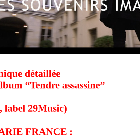
ique détaillée
’album
“
Tendre assassine”
, label 29Music)
ARIE FRANCE :