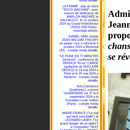
rendu detaille.
LA FEMME : pop up store
"ROCK MACHINE", avec
Admir
seance de dedicaces de
MARLON MAGNEE et
SACHA GOT, le 12 octobre
Jeann
2024 au Grand Hotel Amour
(75010 SSD Paris) :
reportage photos.
propo
DANIEL SANI chante
JEAN-WILLIAM THOURY
chans
en power rock n roll trio le 4
octobre 2024 a Montreuil
(93) : compte rendu detaille.
se rév
"LE PUNK EN 77 MINUTES
(environ)", conference de
PATRICK "Ki-ox" CARDE
(guitariste de NUCLEAR
DEVICE) le 24 mai 2024 a
Paris et le 25 mai 2024 a
Nanterre : compte rendu
detaille.
AJA (Clemence
Quelennec), concert
"AJASPHERE vol. II" le 6
septembre 2024 a la
Fondation Louis Vuitton
(Paris) : compte rendu
detaille.
MARIE FRANCE ("La nuit
qui vient sera belle") et
LEONARD LASRY ("Le
grand danger de se plaire")
a l exposition "NUIT