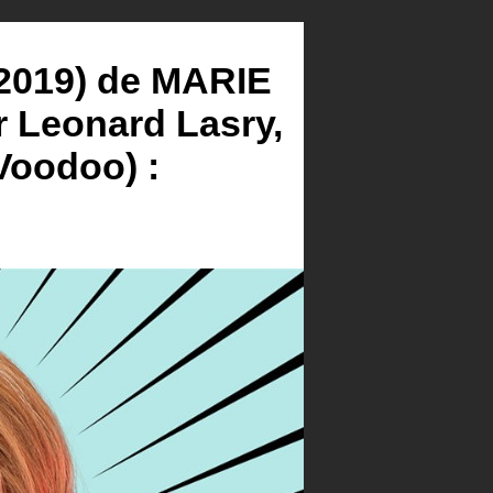
019) de MARIE
 Leonard Lasry,
 Voodoo) :