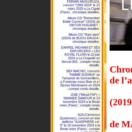
FERMIN MUGURUZA,
concert "1984 2024" le 21
mars 2025 a La Cigale
(Paris) : chronique detaillee.
Album CD "Remember
Eddie Cochran" (2024) de
VIKTOR HUGANET :
chronique detaillee.
Album CD "Ram dam"
(2024) de BIJOU DAUGA :
chronique detaillee.
DARREL HIGHAM ET SES
ENFORCERS + LES
ROYAL FLUSH le 22 juin
2024 a La Chapelle en
Serval (60) : compte rendu
detaille.
Chron
SIDI WACHO, concerts
"HABIBI SUDAKA" au
de l
Tamanoir de Gennevilliers,
a Fontenay-sous-Bois et a l
Elysee Montmartre en 2024
: compte rendu detaille.
IZAE ("Minuit FM") +
SWANEE DAMOUR le 23
(2019
novembre 2024 a la Boule
noire (Paris) : compte rendu
detaille.
AJA (Clemence
Quelennec), concert en tete
de M
daffiche "AJASPHERE vol.
II" le 18 novembre 2024 a la
Boule noire (Paris) : compte