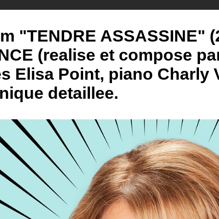
um "TENDRE ASSASSINE" (2
CE (realise et compose par
es Elisa Point, piano Charly
nique detaillee.