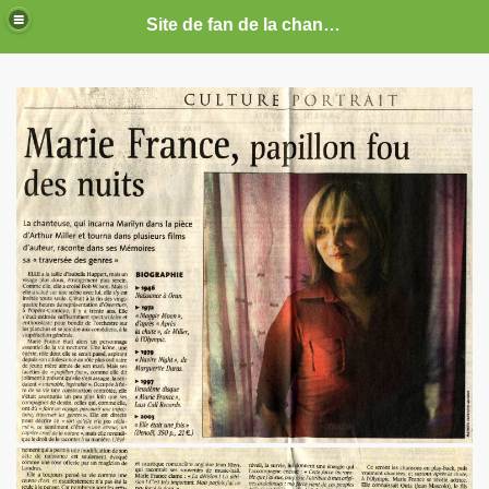
Site de fan de la chanteuse Marie France
ARIE FRANCE
CE : photos, documents, tracts, interviews, articles, etc.
septembre 2019 a decembre 2026.
anvier 2017 a decembre 2019.
illet 2016 a decembre 2016.
ecembre 2015 a juin 2016.
illet 2015 a decembre 2015.
nvier a juin 2015.
illet 2014 a decembre 2014.
nvier 2014 a juin 2014.