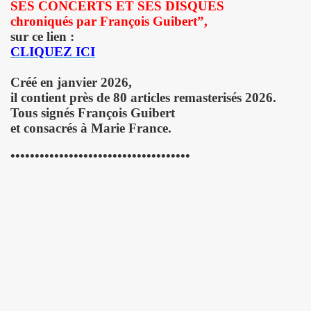
SES CONCERTS ET SES DISQUES
chroniqués par François Guibert”,
 "AJASPHERE" le 30 août 2025 en la chapelle Reille (75014
sur ce lien :
CLIQUEZ ICI
illy "I DIG THAT BOP" le 28 juin 2025 a Louvres (95) : com
Créé en janvier 2026,
U le 24 juin 2025, terre plein central du boulevard Rochech
il contient près de 80 articles remasterisés 2026.
Tous signés François Guibert
ALMOSNINO a la guitare) le 21 juin 2025 devant le bar Che
et consacrés à Marie France.
 "AJASPHERE" dans la nuit du 20 au 21 juin 2025 en l eglis
•••••••••••••••••••••••••••••••••••••
ge a DANIEL DARC le 19 juin 2025, rue Charles Delesclu
OUTREBLEU" le 10 juin 2025 au Cafe de la Danse (Paris) : 
NKNOWN" (2024, corealise par Les Spunyboys et Philippe A
" (2025) d'YZOULA : chronique detaillee.
rt "AJASPHERE" le 15 mai 2025 au Badaboum (Paris) : comp