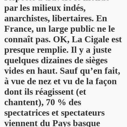
par les milieux indés,
ND REX et JEAN-PIERRE MADER a Villeneuve (oct. 2012) :
anarchistes, libertaires. En
 SCOP CLUB (Paris) : compte rendu.
France, un large public ne le
 MACHINE, SUGAR AND TIGER, EFFELLO ET LES EXTRATERR
connaît pas. OK, La Cigale est
presque remplie. Il y a juste
s 11 et 12 decembre 2012 a BERLIN.
quelques dizaines de sièges
EMENT DE MOI" (2012), film-serie de STEVE CATIEAU.
vides en haut. Sauf qu’en fait,
juillet et aout 2012).
à vue de nez et vu de la façon
L : les deux font la paire" ("La Libre Belgique", 14 jui
dont ils réagissent (et
s 15, 16 et 17 juin 2012 au STADE DE FRANCE (Saint-Den
chantent), 70 % des
in 2012 a L'INTERNATIONAL (Paris).
spectatrices et spectateurs
: "How we met" dans le journal anglais "THE INDEPENDE
viennent du Pays basque