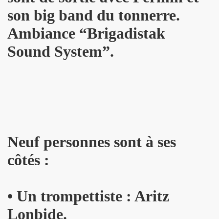
son big band du tonnerre.
 "AJASPHERE" le 30 août 2025 en la chapelle Reille (75014
Ambiance “Brigadistak
illy "I DIG THAT BOP" le 28 juin 2025 a Louvres (95) : com
Sound System”.
U le 24 juin 2025, terre plein central du boulevard Rochech
ALMOSNINO a la guitare) le 21 juin 2025 devant le bar Che
 "AJASPHERE" dans la nuit du 20 au 21 juin 2025 en l eglis
ge a DANIEL DARC le 19 juin 2025, rue Charles Delesclu
Neuf personnes sont à ses
OUTREBLEU" le 10 juin 2025 au Cafe de la Danse (Paris) : 
côtés :
NKNOWN" (2024, corealise par Les Spunyboys et Philippe A
" (2025) d'YZOULA : chronique detaillee.
•
Un trompettiste : Aritz
rt "AJASPHERE" le 15 mai 2025 au Badaboum (Paris) : comp
Lonbide.