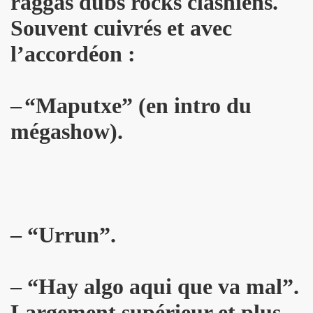
raggas dubs rocks clashiens.
Souvent cuivrés et avec
NAL" (2016) de DR JOHN COOPER CLARKE et HUGH CORNWE
l’accordéon :
 BENJAMIN SIKSOU dans "LES SOULIERS ROUGES", album s
ARIE FRANCE le 7 decembre 2019 au Silencio (Paris) : com
–
“
Maputxe” (en intro du
'ICI PARIS : chronique detaillee.
mégashow).
ES MALKA FAMILY les 19 et 20 decembre 2019 a La Maroquine
 Du 16 au 22 novembre 2019 pour l expo "La fabrique des id
 de MARIE FRANCE (realise et compose par Leonard Lasry, 
– “Urrun”.
DAPHNE VICTOR dans "Tribu Move" (octobre 2019) pour l a
SSASSINE" de MARIE FRANCE dans "Liberation" (19 et 20 
– “Hay algo aqui que va mal”.
 moi" dans "ROCKFOLKsvp" (novembre 2019), par JEAN-
Largement supérieur et plus