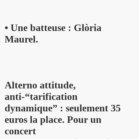
 EP quatre titres (2023) : chronique detaillee.
HOURY en power rock n roll trio, premiers concerts a Pari
•
Une batteuse : Glòria
roll trio improvise le 6 janvier 2024 a Rock Paradise) : co
Maurel.
ts "AJASPHERE" le 7 septembre 2023 a la Chapelle XIV Musi
edicaces pour son livre "On connaît ma chanson" le 16 d
UC (de LA SOURIS DEGLINGUEE) le 15 decembre 2023 au cr
Alterno attitude,
 (concert "A plein cœur") jouent JOHNNY HALLYDAY, le 9
anti-“tarification
terview dans "TRIBU MOVE" numero 275 (novembre 2023).
dynamique” : seulement 35
O" le 26 aout 2023 a Luzarches (95) et le 16 septembre 2
euros la place. Pour un
2023 par la troupe SAYNETE ET SANS BAVURE au Theatre
concert
ELLE" (2023) de MARIE FRANCE (realise et compose par Leo