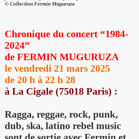
© Collection Fermin Muguruza
e 1977 a 1983.
ive).
Chronique du concert “1984-
CORDÉONISTES" (et courrier des lecteurs de "JUKE BOX
2024”
es de MARIE FRANCE parus entre 2006 et 2012.
de FERMIN MUGURUZA
 setlists.
le vendredi 21 mars 2025
 set-lists.
de 20 h à 22 h 28
 le fanzine L ORDONNANCE (2004).
à La Cigale (75018 Paris) :
E FRANCE : concerts, spectacles, expositions, cabaret, etc.
t "AJASPHERE" le 28 octobre 2025 au Petit Bain (75013 Par
Ragga, reggae, rock, punk,
dub, ska, latino rebel music
OK KO" le 16 octobre 2025 au Zenith (Paris) : chronique de
sont de sortie avec Fermin et
N UNKNOWN" le 27 septembre 2025 a Gouvieux (60) : comp