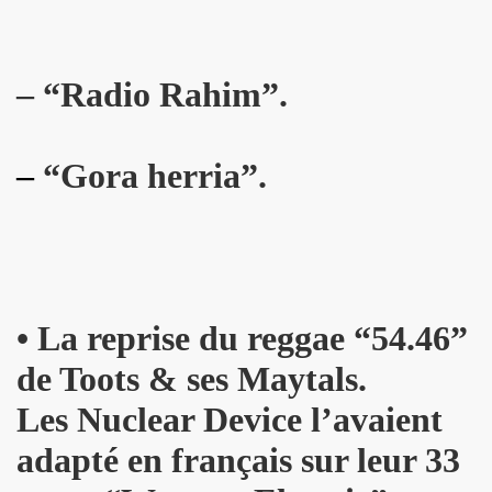
s plus pour Dieu") + BENJAMIN SCHOOS ("Beau futur") + 
rt "Hommage a PASCAL BORNE" (guitariste de Chihuahua, 
– “Radio Rahim”.
rlene Dietrich et Marilyn Monroe) dans les "MUGLER FOLL
–
“Gora herria”.
E dans le journal "CANDY" n°8 (hiver 2014 2015).
q minutes, j'suis prete !" et "Redevenir modeste") : inte
 man show "2") le 4 janvier 2015 au THEATRE DEJAZET (Pa
, chanteuse de Superbus) le 25 septembre 2014 au NOUVE
•
La reprise du reggae “54.46”
"95200" » de MINISTERE A.M.E.R (Stomy Bugsy et Passi) le 
de Toots & ses Maytals.
DRONES (album "THE TANGIBLE EFFECT OF LOVE") feat. 
Les Nuclear Device l’avaient
adapté en français sur leur 33
ns le Sud de de la France, dans les Vosges (juin et juillet