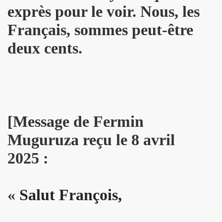
exprès pour le voir. Nous, les
L & JEAN-MARC LEDERMAN) : l'album "ROMANIA" (2012),
Français, sommes peut-être
t BENJAMIN SCHOOS le 9 mai 2012 au RESERVOIR (Paris
deux cents.
chronique detaillee du nouveau CD et du show 2012.
re des Arts et des Lettres par FREDERIC MITTERRAND, minis
 avril 2012).
21 mars 2012 au BOTANIQUE - LA ROTONDE (Bruxelles) et 
[Message de Fermin
nneur" dans "ACCORDEON et ACCORDEONISTES" (avril 2
Muguruza reçu le 8 avril
2025 :
 l'album "KISS" de MARIE FRANCE ET LES FANTOMES dan
ACLAN (Paris) : compte rendu.
«
Salut François,
u nouvel album de PHANTOM Featuring MARIE FRANCE.
OS (MIAM MONSTER MIAM), avec LES EXPERTS EN DESESPO