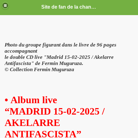
Site de fan de la chanteuse Marie France
ARIE FRANCE
CE : photos, documents, tracts, interviews, articles, etc.
Photo du groupe figurant dans le livre de 96 pages
septembre 2019 a decembre 2026.
accompagnant
le double CD live "Madrid 15-02-2025 / Akelarre
anvier 2017 a decembre 2019.
Antifascista" de Fermin Muguruza.
© Collection Fermin Muguruza
illet 2016 a decembre 2016.
ecembre 2015 a juin 2016.
•
Album live
illet 2015 a decembre 2015.
“MADRID 15-02-2025 /
nvier a juin 2015.
AKELARRE
illet 2014 a decembre 2014.
ANTIFASCISTA”
nvier 2014 a juin 2014.