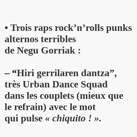
PALMER et JEAN WILLIAM THOURY par PHILIPPE MANOEUVRE
r vivant" et "De l amour") les 27 et 29 novembre 2015 + 2 
•
Trois raps rock’n’rolls punks
 PHILIPPE ALMOSNINO (concert "Mutant Love" pour NIKOL
alternos terribles
EAR DEVICE (1982 a 1989) : 45 revolutions par minute, histoi
de Negu Gorriak :
e Paris a Sete (du 2 au 4 novembre 2015).
u 23 au 25 octobre 2015 a Biarritz.
– “
Hiri gerrilaren dantza”,
très Urban Dance Squad
ret intimiste à paraître en 2016.
dans les couplets (mieux que
hat ???" et "Psycho Tropical Berlin") le 5 juillet 2015 a
le refrain) avec le mot
'amour" (2015) : chronique detaillee.
qui pulse
« chiquito ! ».
ZY le 4 mai 2015 au PALAIS DES SPORTS (Paris) : comp
 le 3 avril 2015 a LA BOULE NOIRE (Paris) : compte rend