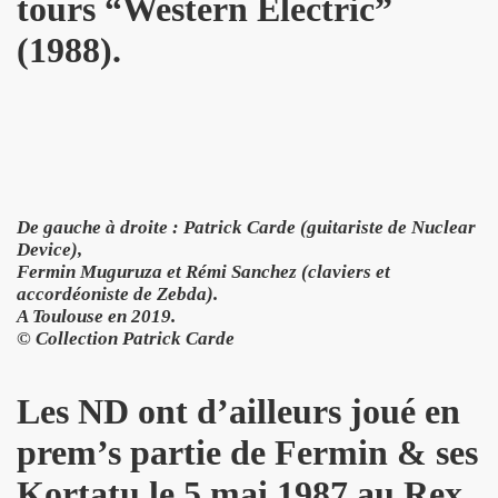
tours “Western Electric”
GINAL" (2014) de BRIAN SETZER : chronique (chronicle r
(1988).
IVERS : chronique detaillee.
MAY : chronique detaillee.
IN" + album "THE FABULOUS ROCK N ROLL SONGBOOK" de C
OLLY PARTON : chronique detaillee.
De gauche à droite : Patrick Carde (guitariste de Nuclear
r de la chanson" (Editions Caid, 2014) : chronique du liv
Device),
Fermin Muguruza et Rémi Sanchez (claviers et
") le 3 avril 2014 a LA MAROQUINERIE (Paris) : compte re
accordéoniste de Zebda).
A Toulouse en 2019.
© Collection Patrick Carde
RONES ("The Tangible Effect Of Love") le 28 mars 2014 
 du Palace" (2014) : chronique de l'album.
Les ND ont d’ailleurs joué en
") le 18 decembre 2013 a LA BOULE NOIRE (Paris) : com
prem’s partie de Fermin & ses
 2013 au TRIANON (Paris) : compte rendu.
Kortatu le 5 mai 1987 au Rex