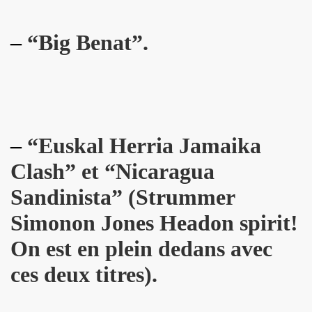
 etre la marquise des anges") : interview + discographie.
–
“Big Benat”.
au "IN&OUT FESTIVAL", du 27 avril au 1er mai 2017 a Nice
e JACQUES DUVALL" par JEAN-EMMANUEL DELUXE.
'EFFELLO & LES EXTRATERRESTRES : chronique detaillee
RIE FRANCE dans le cadre de l'exposition "L'esprit francais
–
“Euskal Herria Jamaika
 MARIE FRANCE ("chante Jacques Duvall") par PIERRE & GILL
Clash” et
“Nicaragua
Sandinista” (Strummer
taillee des reeditions remasterisees 2017 des albums "Mic
Simonon Jones Headon spirit!
DUVALL") dans le videoclip scopitone "PATRICIA" des W
On est en plein dedans avec
ncert le 29 octobre 2016 au Trianon : compte rendu.
ces deux titres).
UVALL", Freaksville, 2016) et CHRISSIE HYNDE (PRETENDE
e SON OF A GUN (JACQUES SERIS, PASCAL SAUMADE) & PERL