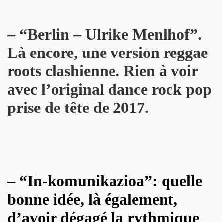
 toi" et concert le 19 octobre 2018 a La Seine Musicale : 
– “Berlin – Ulrike Menlhof”.
nvier au 11 fevrier 2019 a Paris pour l enregistrement 
Là encore, une version reggae
 17 septembre 2018 a Paris.
roots clashienne. Rien à voir
e en août 2018 pour rendre visite a MARIE FRANCE.
avec l’original dance rock pop
 29 juin au 8 juillet 2018 pour le tournage du film "Hunter
prise de tête de 2017.
all", "39 de fievre") : interview dans "La Gazette du rock
LLYDAY ("Les rocks les plus terribles"), BOBBIE CLAR
roliere-auteur de huit textes de l album "JOHNNY, R
– “In-komunikazioa”: quelle
9 fevrier 2018 a Paris.
bonne idée, là également,
nt-Francois" de MARIE FRANCE (avec STAIV GENTIS) par PIER
d’avoir dégagé la rythmique