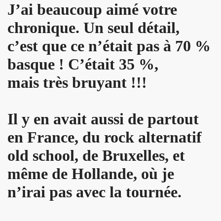
J’ai beaucoup aimé votre
ARADIS SUR TERRE" au THEATRE EDOUARD VII (Paris) :
chronique. Un seul détail,
rage "THE NAMELESS SPECTACLE" (2011, avec SWANN ARLAU
c’est que ce n’était pas à 70 %
seance cinema speciale MARIE FRANCE (8 octobre 2011) et 
basque !
C’était 35 %,
mais très bruyant !!!
e la 17e edition de "CHERIES-CHERIS" du 7 au 16 octobr
EIL le 20 juillet 2011 a L'ANGORA (Paris).
Il y en avait aussi de partout
ert integral) de BIJOU SVP (PHILIPPE DAUGA) le 21 jui
en France, du rock alternatif
IAM ET LES LOVED DRONES, JACQUES DUVALL, PASCALE B
old school, de Bruxelles, et
RIO au "Cafe-debat" autour de COPI le 2 avril 2011 au 
même de Hollande, où je
DVD) "IL Y AVAIT UNE FOIS FREAKSVILLE" (2011).
n’irai pas avec la tournée.
esente en avant-premiere "LE BIJOU DE GAINSBOURG" le