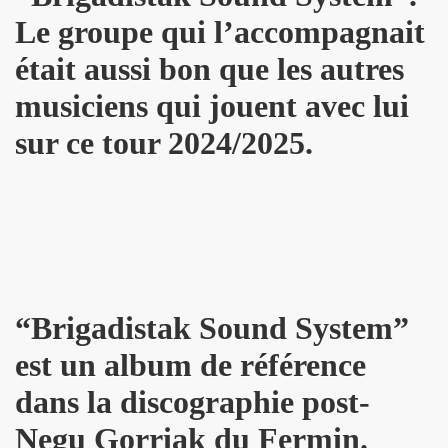
DOT dans "TELERAMA" du 7 octobre 2009.
Le groupe qui l’accompagnait
IN sur le site de RFI (octobre 2009).
était aussi bon que les autres
musiciens qui jouent avec lui
ALAIN PACADIS (1978).
sur ce tour 2024/2025.
dans "LIBERATION" (14 avril 2003).
 nuits" dans "LE MONDE" (avril 2003).
LK" (mars 1997).
LINE dans "ROCK & FOLK" (juin 2003).
K" (1994) par H.M.
“Brigadistak Sound System”
ns le magazine "FEELING" (numero 3, mars 1978).
est un album de référence
dans la discographie post-
 nee" ("7 a Paris", 1990).
Negu Gorriak du Fermin.
PAUD, ALAIN CHENNEVIERE, HUGO HOOKA HEY, TONY TRU