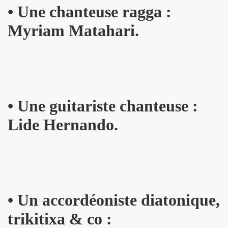
•
Une chanteuse ragga :
THOURY en power rock n roll trio le 4 octobre 2024 a Montr
Myriam Matahari.
", conference de PATRICK "Ki-ox" CARDE (guitariste de NU
 "AJASPHERE vol. II" le 6 septembre 2024 a la Fondation Lo
t sera belle") et LEONARD LASRY ("Le grand danger de se 
s "AJASPHERE VOL. II" les 6 et 27 avril 2024 + le 5 juin 20
•
Une guitariste chanteuse :
Lide Hernando.
IN Z. KAN : chronique par PATRICK EUDELINE dans "RockF
Jean Nakache, Jerome Lambert, Patrice Brochery et leurs a
de la raya" (2024) : chronique detaillee.
trement en 1996 de l album "MARIE FRANCE" (paru en 199
•
Un accordéoniste diatonique,
7 par la journaliste ALIAS dans "Presto".
trikitixa & co :