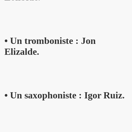
l") ET LE DRAGON ALL STARS + CATASTROPHE + REMI KLEIN,
E ADRIAN, concert litteraire "Hotel Roma" le 4 avril 2025 a
 THOURY, concerts "MONOMANIAQUES" en power rock n roll 
•
Un tromboniste : Jon
024" le 21 mars 2025 a La Cigale (Paris) : chronique deta
Elizalde.
an" (2024) de VIKTOR HUGANET : chronique detaillee.
JOU DAUGA : chronique detaillee.
 + LES ROYAL FLUSH le 22 juin 2024 a La Chapelle en Se
AKA" au Tamanoir de Gennevilliers, a Fontenay-sous-Bois 
•
Un saxophoniste : Igor Ruiz.
UR le 23 novembre 2024 a la Boule noire (Paris) : compte 
 en tete daffiche "AJASPHERE vol. II" le 18 novembre 2024 
MACHINE", avec seance de dedicaces de MARLON MAGNEE et