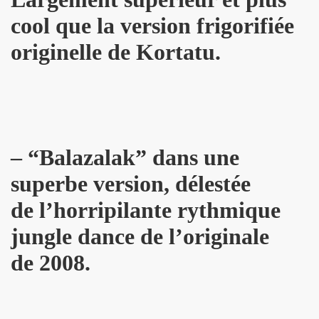
 ASSASSINE" de MARIE FRANCE par JEAN WILLIAM THOUR
cool que la version frigorifiée
19, textes de PATRICK LOISEAU, produit par RENAUD) de DA
originelle de Kortatu.
on album "Tendre assassine" dans le mensuel "Causeur" (
15 septembre 2019 a Paris pour la promotion de son albu
p de vague à l'âme", "Tendre assassine") le 10 juillet 201
– “Balazalak” dans une
 juillet 2019 a Paris pour son miniconcert "Tendre assassi
superbe version, délestée
concert le 27 juin 2019 a la Maroquinerie (Paris) : compt
de l’horripilante rythmique
 ses trois premiers concerts, les 29 mars + 4 et 5 avril 20
jungle dance de l’originale
remier album solo de YAROL POUPAUD.
de 2008.
16 avril 2019 a Paris pour la suite de l enregistrement
oncert") : chronique de son album "J'ai quelque chose a vo