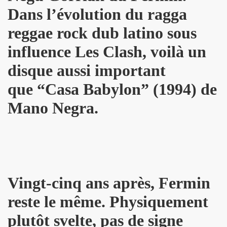
Dans l’évolution du ragga
D and friends) le 22 janvier 2010 au POINT FMR (Pari
reggae rock dub latino sous
 POUPAUD, THE HELLBOYS, HEARTBREAK HOTEL, VINCENT P
influence Les Clash, voilà un
IBUS (Paris).
disque aussi important
e 2006 et le 31 mars 2007 au NOUVEAU CASINO (Paris).
que “Casa Babylon” (1994) de
GIBUS (Paris).
Mano Negra.
Vingt-cinq ans après, Fermin
reste le même. Physiquement
plutôt svelte, pas de signe