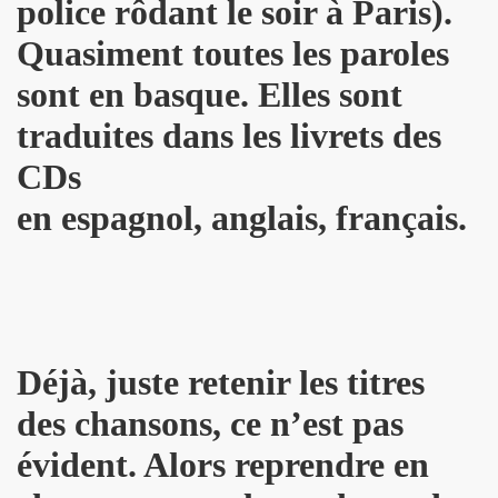
police rôdant le soir à Paris).
B" le 4 juin 2010 au CLOITRE DES JACOBINS a TOULOUS
Quasiment toutes les paroles
MAGE A SERGE REZVANI" le 2 juin 2010 aux TROIS BAUDE
sont en basque. Elles sont
 CONTROL CLUB, BERTRAND BURGALAT au "TRIBUTE TO P
traduites dans les livrets des
CDs
MARIE FRANCE le 15 mai 2010 au musee MAC-VAL de VITR
en espagnol, anglais, français.
BARDOT ("MON BB")" le 15 avril 2010 a la FNAC FORUM 
0 au cabaret ARTISHOW (Paris) pour l'emission "DIVAS S
ar MARIE FRANCE le 25 janvier 2010 au THEATRE DU RON
du 26 au 30 decembre 2009 aux TROIS BAUDETS (Paris)
Déjà, juste retenir les titres
09 chez BASTIEN DE ALMEIDA (Paris) en seance de dedica
des chansons, ce n’est pas
009 au CHACHA CLUB (Paris).
évident. Alors reprendre en