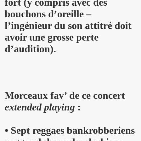
fort (y compris avec des
ES" le 21 mai 2022 au Zenith (Paris) : compte rendu deta
bouchons d’oreille –
 au 11 juin 2022 a Paris.
l’ingénieur du son attitré doit
ars au 4 avril 2022 a Paris pour l enregistrement de 
avoir une grosse perte
ur l album "SUPER LUNE", le 11 decembre 2021 a l Elysee M
d’audition).
S jouent JOHNNY HALLYDAY, le 5 decembre 2021, au Johnn
man : les Mémoires du batteur de VINCE TAYLOR et JOH
ical Berlin"), concert "Paradigmes" le 7 octobre 2021 au pa
Morceaux fav’ de ce concert
NTY (piano), concerts "Dans la peau" les 5 et 6 octobre 20
extended playing
:
cal Berlin"), premier concert avec public du "Paradigme tou
oles de JACQUES DUVALL, musique de LEONARD LASRY, 2
•
Sept reggaes bankrobberiens
VES, avec ALEXANDRE WETTER : chronique detaillee.