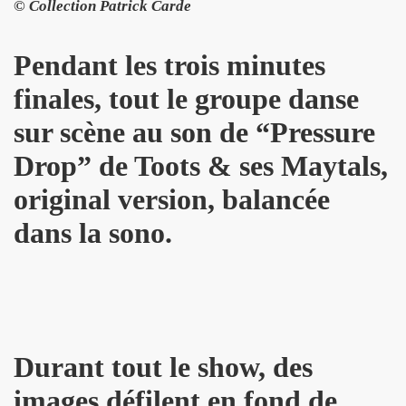
3 au TRIANON (avec MICK JONES) et le 12 juillet 2013 sur 
© Collection Patrick Carde
LE RICHARD, le 7 juin 2005 a L'OLYMPIA : compte rendu.
Pendant les trois minutes
013 au THEATRE DU PETIT SAINT MARTIN (Paris) : compt
finales, tout le groupe danse
ENDS DU SINGE") le 28 juin 2013 au PALAIS DES SPORTS 
sur scène au son de “Pressure
CKER TOUR" de JOHNNY HALLYDAY le 16 juin 2013 a BER
Drop” de Toots & ses Maytals,
original version, balancée
UT CHIC" par JEAN ERIC PERRIN ("ROCK AND FOLK", 1
dans la sono.
IEVRE" de MARIE FRANCE par CHRISTIAN LEBRUN dans "BE
ouent l'album "39 DE FIEVRE" le 18 mai 2013 au RESERV
jouent l'album "39 DE FIEVRE" a SOS RECORDING a ANS
 LA FEMME le 14 mai 2013 a la FNAC FORUM des HALLES 
Durant tout le show, des
3) de LA FEMME : chronique de l'album CD.
images défilent en fond de