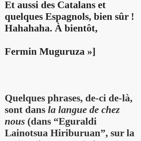
Et aussi des Catalans et
D DRONES le 12 fevrier 2011 a l'INTERNATIONAL (Paris)
quelques Espagnols, bien sûr !
rsaire de MARIE FRANCE le 9 fevrier 2011 au restaurant du Se
Hahahaha. À bientôt,
 publique de "QUERELLE DE BREST", un musical de VINCEN
e 25 decembre 2010 et le 1er janvier 2011.
Fermin Muguruza »]
rs du gala-diner annuel au profit de l'association AIDES
e 8 octobre 2010 a l UNDERBELLY CLUB a LONDRES.
 26 septembre 2010 aux BOUFFES DU NORD (Paris).
Quelques phrases, de-ci de-là,
 6, 7 et 8 aout 2010 au festival "LES NUITS SECRETES
sont dans
la langue de chez
 le 20 juillet 2010 aux "TOILES DU SUD" a COTIGNAC (83
nous
(dans “Eguraldi
010 a NICE (06).
Lainotsua Hiriburuan”, sur la
t 14 juin 2010 a l'EDEN ROC a ANTIBES (06).