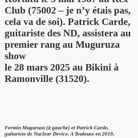
Club (75002 – je n’y étais pas,
R FOLLLIES" (decembre 2013).
cela va de soi). Patrick Carde,
 PASCAUD dans "TELERAMA" (8 au 14 janvier 2014).
guitariste des ND, assistera au
 MATIN" (20 decembre 2013).
premier rang au Muguruza
AROSCOPE" (mercredi 18 decembre 2013).
show
de MANFRED T. MUGLER dans "TETU" (decembre 2013).
le 28 mars 2025 au Bikini à
n") + ICI PARIS le 14 novembre 2013 au TRIANON (Paris) :
Ramonville (31520).
 CHINA GIRL" le 3 octobre 2013 aux TROIS BAUDETS (Pa
 CHRISTOPHE MAE au PALAIS DES SPORTS 2013 (Paris) 
anaries (juillet 2013).
musique" dans "PARIS MONTMARTRE" (ete 2013).
Fermin Muguruza (à gauche) et Patrick Carde,
guitariste de Nuclear Device.
A Toulouse en 2019.