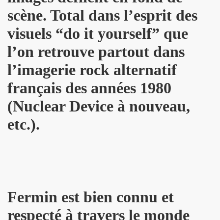
TOUR" de DICK RIVERS : au CASINO DE PARIS 2011, à l'OLY
scène. Total dans l’esprit des
visuels “do it yourself” que
) de SEBASTIEN LIFSHITZ : impressions.
l’on retrouve partout dans
3 au BATACLAN (Paris) : compte rendu.
l’imagerie rock alternatif
RRIERE L'OBJECTIF DE PIERRE ET GILLES — Photos et pro
français des années 1980
L ROZOUM, dit DANIEL DARC, le 14 mars 2013 a PARIS.
(Nuclear Device à nouveau,
Sete (mars 2013).
etc.).
ans le magazine papier "GONZAI" numero 1 (janvier 2013)
'ALAIN CHAMFORT et ses invitees le 30 janvier 2013 au G
 11 decembre 2012 a l'OLYMPIA (Paris) : compte rendu
Fermin est bien connu et
ALAIN CHENNEVIERE and Friends le 8 novembre 2012 a la
respecté à travers le monde
“First Comes The Night”) le 12 octobre 2012 au GRAND RE