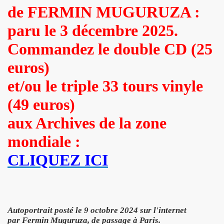
de FERMIN MUGURUZA :
illet 2013 a decembre 2013.
paru le 3 décembre 2025.
llet 2012 a juin 2013.
Commandez le double CD (25
llet 2011 a juin 2012.
euros)
et/ou le triple 33 tours vinyle
nvier 2011 a juin 2011.
(49 euros)
illet 2010 a decembre 2010.
aux Archives de la zone
nvier 2010 a juin 2010.
mondiale :
anvier 2009 a decembre 2009.
CLIQUEZ ICI
mars 2008 a decembre 2008.
UN (a partir d'octobre 2021).
Autoportrait posté le 9 octobre 2024 sur l'internet
par Fermin Muguruza, de passage à Paris.