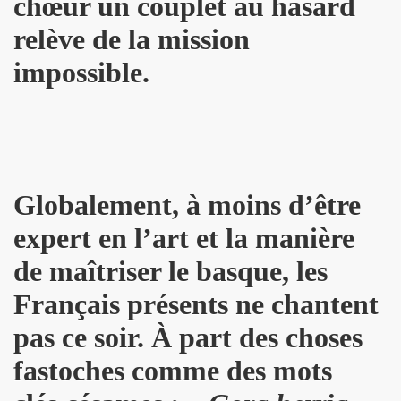
chœur un couplet au hasard
u concert de BIJOU SVP le 14 novembre 2009 a l'EUROPEEN
relève de la mission
e 28 octobre 2009 a l'Espace 315 du CENTRE POMPIDOU 
impossible.
au concert d'ALEX BEAUPAIN le 17 octobre 2009 aux TROI
e 3 octobre 2009 a L'ARCHIPEL (Paris).
STAR MAG" (2 octobre 2009).
e 28 aout 2009 aux TROIS BAUDETS a Paris.
Globalement, à moins d’être
expert en l’art et la manière
 BARDOT" le 16 mai 2009 a L'ARCHIPEL a Paris.
de maîtriser le basque, les
E et JACQUES DUVALL les 18 et 19 avril 2009 aux TR
Français présents ne chantent
CE le 17 avril 2009 au GLOBO a PARIS.
pas ce soir. À part des choses
Paris le 11 octobre 2008.
fastoches comme des mots
 7 octobre 2008.