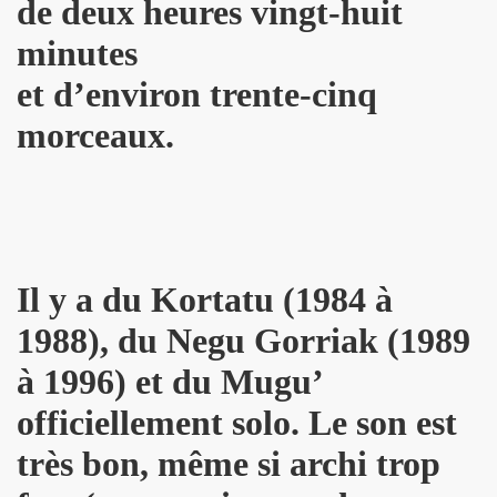
de deux heures vingt-huit
minutes
 octobre 2023 a Paris pour la promotion de l album "La nui
et d’environ trente-cinq
4K 2022, film de GERARD KRAWCZYK, avec PAULINE LAFO
morceaux.
s, le 10 mars 2022 aux Disquaires, les 23 et 30 avril 2023 + 
ALLYDAY" par PHILIPPE ALMOSNINO & co + YAROL POUPAUD + 
ts "AJASPHERE" le 23 novembre 2022 au Pop Up du Label et l
11 janvier 2023 et du 4 au 12 mai 2023 pour la suite et f
Il y a du Kortatu (1984 à
"Start Walkin' 1965-1976"), le 17 avril 2005 au Grand Rex 
1988), du Negu Gorriak (1989
à 1996) et du Mugu’
me concerts "SUPERLUNE", le 3 juin 2022 au New Morning (Pa
officiellement solo. Le son est
e 13 octobre 2022 a l'Olympia (Paris) + l'album "TEATRO L
très bon, même si archi trop
au 11 novembre 2022 a Paris pour l enregistrement de 