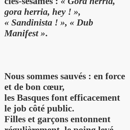
clés-sésames :
« Gora herria,
AU) MONDE" au Forum de Liege (27 septembre 2008).
gora herria, hey ! »,
septembre 2008) : photos dans les coulisses des concerts.
« Sandinista ! », « Dub
Manifest »
.
is le 8 septembre 2008.
Paris le 30 mai 2008.
 et MARIE FRANCE le 20 fevrier 2008 au CENTRE WALL
CE le 1er fevrier 2008 au BATACLAN (Paris).
Nous sommes sauvés : en force
(1982).
et de bon cœur,
"39 DE FIEVRE" de MARIE FRANCE par JEAN-WILLIAM THOUR
les Basques font efficacement
ANCE (disponibles depuis decembre 2009).
le job côté public.
Filles et garçons entonnent
 dans "TELERAMA" (16 decembre 2009).
régulièrement, le poing levé,
dans "STUDIO CINE LIVE MAGAZINE" (fevrier 2010).