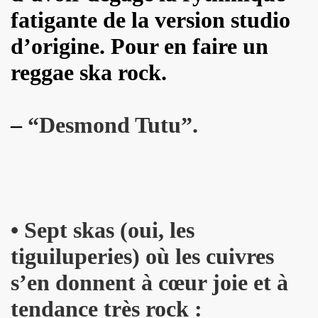
kif" (2017) + concerts a La Cigale (Paris) et au Chinois ("T
fatigante de la version studio
IVANT TOUR" de JOHNNY HALLYDAY le 9 decembre 2017 a L
d’origine. Pour en faire un
hante Jacques Duvall") dans l'exposition "DAHO L'AIME POP
reggae ska rock.
E CLASH ("Radio Clash sur Paris") le 9 septembre 2017 
–
“Desmond Tutu”.
Duvall", "39 de fievre") dans "JUKE BOX MAGAZINE" (sep
 DARREL HIGHAM : chronique detaillee.
uvall", "39 de fievre") photographiee le 12 aout 2017 p
de MARIE FRANCE ("chante Jacques Duvall") par PIERRE & 
• Sept skas (oui, les
cho Tropical Berlin") le 2 decembre 2016 a l'Orange Bleue a 
tiguiluperies) où les cuivres
IERRE PRUVOT) et la Troupe de Madame Arthur de la Promen
s’en donnent à cœur joie et à
tendance très rock :
UVALL") le 25 novembre 2016 + les 23 et 24 fevrier 2017