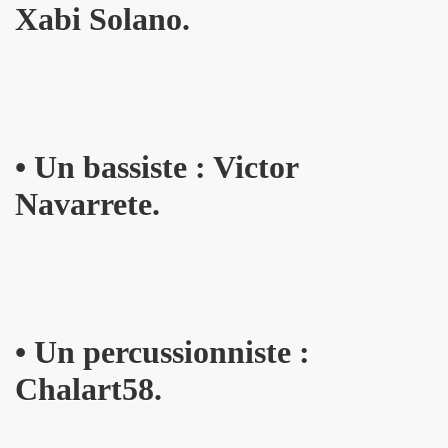
BIJOU (Vincent Palmer, Philippe Dauga, Dynamite Yan, Jean
Xabi Solano.
l du "Aseptise Tour") + IZAE, le 6 juin 2024 au Casino de 
 le 9 mars 2024 a la Boule noire (Paris) : compte rend
expo "Douce France, des musiques de l'exil aux cultures u
•
Un bassiste : Victor
, amour, mort)" le 17 mars 2024 au New Morning + concert 
Navarrete.
D DANGER DE SE PLAIRE" le 26 mars 2024 a la Nouvelle E
etit Paris (Liege) : dossier de presentation.
"ZeWeed" (hiver 2024) pour l album "LA NUIT QUI VIENT 
 (2023) : chronique detaillee de ses dix albums studio 
•
Un percussionniste :
Chalart58.
OS AMORES : chronique detaillee.
 PAUL SIMONON), concert et album "CAN WE DO TOMORROW