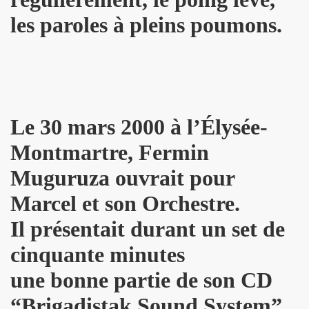
les paroles à pleins poumons.
dans "OPEN MAG" (decembre 2009 - janvier 2010).
 dans "PARIS MATCH" (23 decembre 2009).
" dans "ACCORDEON ET ACCORDEONISTES" (janvier 201
 par JEAN-WILLIAM THOURY dans "JUKE BOX MAGAZINE
Le 30 mars 2000 à l’Élysée-
SONNE" dans "LES INROCKUTPIBLES" (28 octobre 2009
Montmartre, Fermin
Muguruza ouvrait pour
 dans "FEMME ACTUELLE" (2 novembre 2009).
Marcel et son Orchestre.
ctobre 2009).
Il présentait durant un set de
ALL et MARIE FRANCE le 24 septembre 2007 a la Fleche 
cinquante minutes
CE dans "ROCK & FOLK" (juillet 2008).
une bonne partie de son CD
NE DE LA DISCOTHEQUE" (septembre 1983).
“Brigadistak Sound System”.