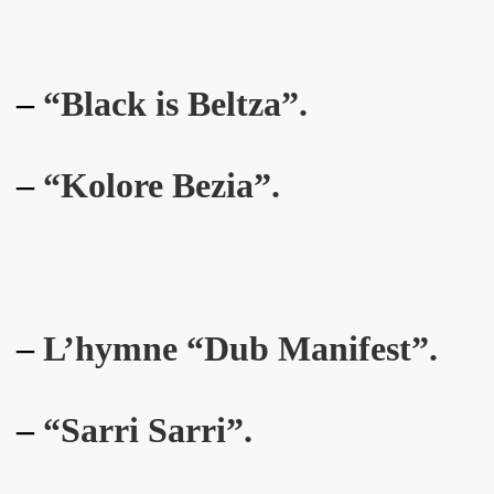
: ils ne se quitteront jamais", par FRANCOIS GUIBERT (d
ES DUVALL" (realise par Benjamin Schoos et Chris Cerri,
–
“Black is Beltza”.
allumeurs d'etoiles") le 2 juillet 2016 a DOMONT (95) : 
–
“Kolore Bezia”.
" (special "39 de fievre) de MARIE FRANCE ET LES FANTO
 "1976-2016" le 22 avril 2016 aux RENDEZ VOUS D AILLEU
chansons de JACQUES DUVALL) le 25 mars 2016 a l OLYMP
cal Berlin" et "Sphynx") le 18 mars 2016 a l EMB de Sannoi
–
L’hymne “Dub Manifest”.
LIPPE DAUGA, JEAN-WILLIAM THOURY et VINCENT PALME
IGO" + concert le 5 decembre 2015 a LA MAROQUINERIE (
–
“Sarri Sarri”.
Modernes, album "Les visiteurs du soir" en 1981) par P