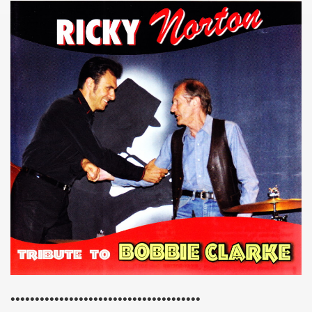
L & JEAN-MARC LEDERMAN) : l'album "ROMANIA" (2012),
t BENJAMIN SCHOOS le 9 mai 2012 au RESERVOIR (Paris
chronique detaillee du nouveau CD et du show 2012.
re des Arts et des Lettres par FREDERIC MITTERRAND, minis
 avril 2012).
21 mars 2012 au BOTANIQUE - LA ROTONDE (Bruxelles) et 
nneur" dans "ACCORDEON et ACCORDEONISTES" (avril 2
 l'album "KISS" de MARIE FRANCE ET LES FANTOMES dan
ACLAN (Paris) : compte rendu.
u nouvel album de PHANTOM Featuring MARIE FRANCE.
•••••••••••••••••••••••••••••••••••••••
OS (MIAM MONSTER MIAM), avec LES EXPERTS EN DESESPO