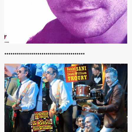
 ASSASSINE" de MARIE FRANCE par JEAN WILLIAM THOUR
19, textes de PATRICK LOISEAU, produit par RENAUD) de DA
on album "Tendre assassine" dans le mensuel "Causeur" (
15 septembre 2019 a Paris pour la promotion de son albu
p de vague à l'âme", "Tendre assassine") le 10 juillet 201
•••••••••••••••••••••••••••••••••••••••
 juillet 2019 a Paris pour son miniconcert "Tendre assassi
concert le 27 juin 2019 a la Maroquinerie (Paris) : compt
 ses trois premiers concerts, les 29 mars + 4 et 5 avril 20
remier album solo de YAROL POUPAUD.
16 avril 2019 a Paris pour la suite de l enregistrement
oncert") : chronique de son album "J'ai quelque chose a vo