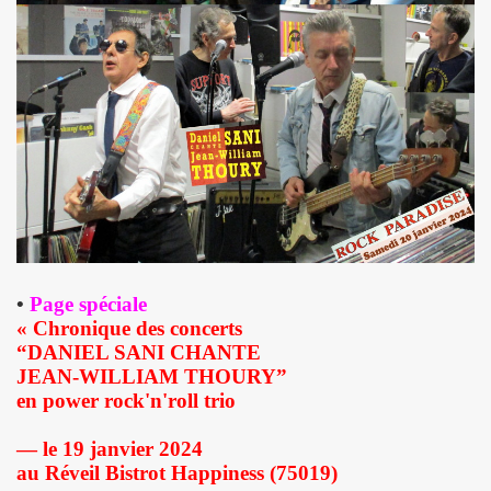
 toi" et concert le 19 octobre 2018 a La Seine Musicale : 
nvier au 11 fevrier 2019 a Paris pour l enregistrement 
 17 septembre 2018 a Paris.
e en août 2018 pour rendre visite a MARIE FRANCE.
 29 juin au 8 juillet 2018 pour le tournage du film "Hunter
all", "39 de fievre") : interview dans "La Gazette du rock
•
Page spéciale
LLYDAY ("Les rocks les plus terribles"), BOBBIE CLAR
« Chronique des concerts
“DANIEL SANI CHANTE
roliere-auteur de huit textes de l album "JOHNNY, R
JEAN-WILLIAM THOURY”
en power rock'n'roll trio
9 fevrier 2018 a Paris.
— le 19 janvier 2024
nt-Francois" de MARIE FRANCE (avec STAIV GENTIS) par PIER
au Réveil Bistrot Happiness (75019)