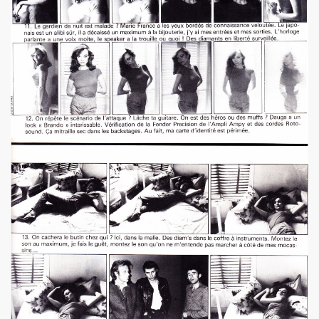
BIJOU (Vincent Palmer, Philippe Dauga, Dynamite Yan, Jean
l du "Aseptise Tour") + IZAE, le 6 juin 2024 au Casino de 
 le 9 mars 2024 a la Boule noire (Paris) : compte rend
expo "Douce France, des musiques de l'exil aux cultures u
, amour, mort)" le 17 mars 2024 au New Morning + concert 
D DANGER DE SE PLAIRE" le 26 mars 2024 a la Nouvelle E
etit Paris (Liege) : dossier de presentation.
"ZeWeed" (hiver 2024) pour l album "LA NUIT QUI VIENT 
 (2023) : chronique detaillee de ses dix albums studio 
OS AMORES : chronique detaillee.
 PAUL SIMONON), concert et album "CAN WE DO TOMORROW