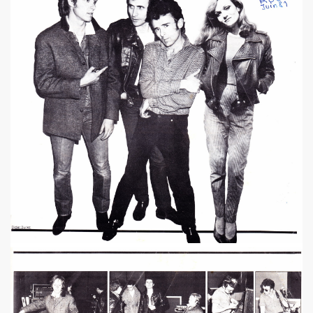
e 1977 a 1983.
ive).
CORDÉONISTES" (et courrier des lecteurs de "JUKE BOX
es de MARIE FRANCE parus entre 2006 et 2012.
 setlists.
 set-lists.
 le fanzine L ORDONNANCE (2004).
E FRANCE : concerts, spectacles, expositions, cabaret, etc.
t "AJASPHERE" le 28 octobre 2025 au Petit Bain (75013 Par
OK KO" le 16 octobre 2025 au Zenith (Paris) : chronique de
N UNKNOWN" le 27 septembre 2025 a Gouvieux (60) : comp