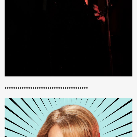
D and friends) le 22 janvier 2010 au POINT FMR (Pari
 POUPAUD, THE HELLBOYS, HEARTBREAK HOTEL, VINCENT P
IBUS (Paris).
e 2006 et le 31 mars 2007 au NOUVEAU CASINO (Paris).
GIBUS (Paris).
•••••••••••••••••••••••••••••••••••••••