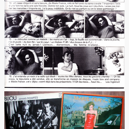
 EP quatre titres (2023) : chronique detaillee.
HOURY en power rock n roll trio, premiers concerts a Pari
roll trio improvise le 6 janvier 2024 a Rock Paradise) : co
ts "AJASPHERE" le 7 septembre 2023 a la Chapelle XIV Musi
edicaces pour son livre "On connaît ma chanson" le 16 d
UC (de LA SOURIS DEGLINGUEE) le 15 decembre 2023 au cr
 (concert "A plein cœur") jouent JOHNNY HALLYDAY, le 9
terview dans "TRIBU MOVE" numero 275 (novembre 2023).
O" le 26 aout 2023 a Luzarches (95) et le 16 septembre 2
2023 par la troupe SAYNETE ET SANS BAVURE au Theatre
ELLE" (2023) de MARIE FRANCE (realise et compose par Leo