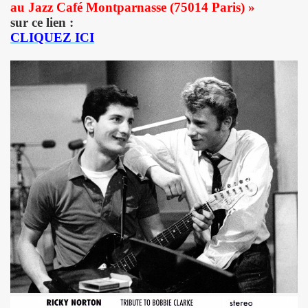
au Jazz Café Montparnasse (75014 Paris) »
sur ce lien :
ND REX et JEAN-PIERRE MADER a Villeneuve (oct. 2012) :
CLIQUEZ ICI
 SCOP CLUB (Paris) : compte rendu.
 MACHINE, SUGAR AND TIGER, EFFELLO ET LES EXTRATERR
s 11 et 12 decembre 2012 a BERLIN.
EMENT DE MOI" (2012), film-serie de STEVE CATIEAU.
juillet et aout 2012).
L : les deux font la paire" ("La Libre Belgique", 14 jui
s 15, 16 et 17 juin 2012 au STADE DE FRANCE (Saint-Den
in 2012 a L'INTERNATIONAL (Paris).
: "How we met" dans le journal anglais "THE INDEPENDE