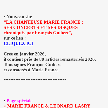
ARADIS SUR TERRE" au THEATRE EDOUARD VII (Paris) :
• Nouveau site
rage "THE NAMELESS SPECTACLE" (2011, avec SWANN ARLAU
“LA CHANTEUSE MARIE FRANCE :
SES CONCERTS ET SES DISQUES
seance cinema speciale MARIE FRANCE (8 octobre 2011) et 
chroniqués par François Guibert”,
sur ce lien :
e la 17e edition de "CHERIES-CHERIS" du 7 au 16 octobr
CLIQUEZ ICI
EIL le 20 juillet 2011 a L'ANGORA (Paris).
Créé en janvier 2026,
il contient près de 80 articles remasterisés 2026.
ert integral) de BIJOU SVP (PHILIPPE DAUGA) le 21 jui
Tous signés François Guibert
et consacrés à Marie France.
IAM ET LES LOVED DRONES, JACQUES DUVALL, PASCALE B
•••••••••••••••••••••••••••••••••••••
RIO au "Cafe-debat" autour de COPI le 2 avril 2011 au 
DVD) "IL Y AVAIT UNE FOIS FREAKSVILLE" (2011).
esente en avant-premiere "LE BIJOU DE GAINSBOURG" le
•
Page spéciale
« MARIE FRANCE & LEONARD LASRY