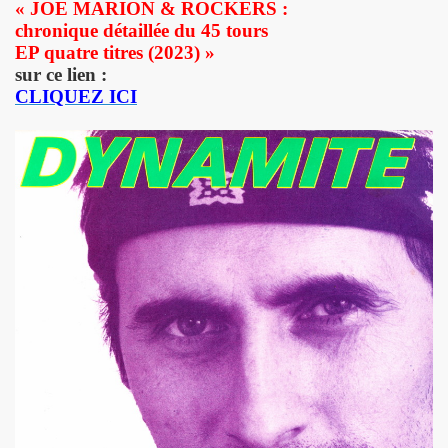
« JOE MARION & ROCKERS :
chronique détaillée du 45 tours
NAL" (2016) de DR JOHN COOPER CLARKE et HUGH CORNWE
EP quatre titres (2023)
»
sur ce lien :
 BENJAMIN SIKSOU dans "LES SOULIERS ROUGES", album s
CLIQUEZ ICI
ARIE FRANCE le 7 decembre 2019 au Silencio (Paris) : com
'ICI PARIS : chronique detaillee.
ES MALKA FAMILY les 19 et 20 decembre 2019 a La Maroquine
 Du 16 au 22 novembre 2019 pour l expo "La fabrique des id
 de MARIE FRANCE (realise et compose par Leonard Lasry, 
DAPHNE VICTOR dans "Tribu Move" (octobre 2019) pour l a
SSASSINE" de MARIE FRANCE dans "Liberation" (19 et 20 
 moi" dans "ROCKFOLKsvp" (novembre 2019), par JEAN-