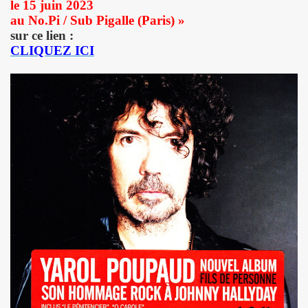
le 15 juin 2023
GINAL" (2014) de BRIAN SETZER : chronique (chronicle r
au No.Pi / Sub Pigalle (Paris) »
sur ce lien :
IVERS : chronique detaillee.
CLIQUEZ ICI
MAY : chronique detaillee.
IN" + album "THE FABULOUS ROCK N ROLL SONGBOOK" de C
OLLY PARTON : chronique detaillee.
r de la chanson" (Editions Caid, 2014) : chronique du liv
") le 3 avril 2014 a LA MAROQUINERIE (Paris) : compte re
RONES ("The Tangible Effect Of Love") le 28 mars 2014 
 du Palace" (2014) : chronique de l'album.
") le 18 decembre 2013 a LA BOULE NOIRE (Paris) : com
 2013 au TRIANON (Paris) : compte rendu.