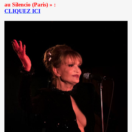
au Silencio (Paris) » :
DOT dans "TELERAMA" du 7 octobre 2009.
CLIQUEZ ICI
IN sur le site de RFI (octobre 2009).
ALAIN PACADIS (1978).
dans "LIBERATION" (14 avril 2003).
 nuits" dans "LE MONDE" (avril 2003).
LK" (mars 1997).
LINE dans "ROCK & FOLK" (juin 2003).
K" (1994) par H.M.
ns le magazine "FEELING" (numero 3, mars 1978).
 nee" ("7 a Paris", 1990).
PAUD, ALAIN CHENNEVIERE, HUGO HOOKA HEY, TONY TRU