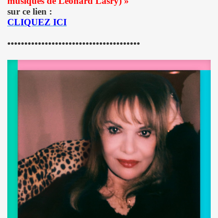
musiques de Léonard Lasry)
»
u concert de BIJOU SVP le 14 novembre 2009 a l'EUROPEEN
sur ce lien :
CLIQUEZ ICI
e 28 octobre 2009 a l'Espace 315 du CENTRE POMPIDOU 
•••••••••••••••••••••••••••••••••••••••
au concert d'ALEX BEAUPAIN le 17 octobre 2009 aux TROI
e 3 octobre 2009 a L'ARCHIPEL (Paris).
STAR MAG" (2 octobre 2009).
e 28 aout 2009 aux TROIS BAUDETS a Paris.
 BARDOT" le 16 mai 2009 a L'ARCHIPEL a Paris.
E et JACQUES DUVALL les 18 et 19 avril 2009 aux TR
CE le 17 avril 2009 au GLOBO a PARIS.
Paris le 11 octobre 2008.
 7 octobre 2008.