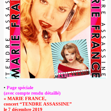
dans "OPEN MAG" (decembre 2009 - janvier 2010).
 dans "PARIS MATCH" (23 decembre 2009).
" dans "ACCORDEON ET ACCORDEONISTES" (janvier 201
 par JEAN-WILLIAM THOURY dans "JUKE BOX MAGAZINE
SONNE" dans "LES INROCKUTPIBLES" (28 octobre 2009
 dans "FEMME ACTUELLE" (2 novembre 2009).
ctobre 2009).
ALL et MARIE FRANCE le 24 septembre 2007 a la Fleche 
•
Page spéciale
(avec compte rendu détaillé)
CE dans "ROCK & FOLK" (juillet 2008).
« MARIE FRANCE,
concert “TENDRE ASSASSINE”
NE DE LA DISCOTHEQUE" (septembre 1983).
le 7 décembre 2019