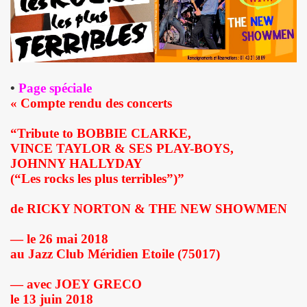
TOUR" de DICK RIVERS : au CASINO DE PARIS 2011, à l'OLY
) de SEBASTIEN LIFSHITZ : impressions.
3 au BATACLAN (Paris) : compte rendu.
•
Page spéciale
RRIERE L'OBJECTIF DE PIERRE ET GILLES — Photos et pro
« Compte rendu des concerts
L ROZOUM, dit DANIEL DARC, le 14 mars 2013 a PARIS.
“Tribute to BOBBIE CLARKE,
VINCE TAYLOR & SES PLAY-BOYS,
Sete (mars 2013).
JOHNNY HALLYDAY
(“Les rocks les plus terribles”)”
ans le magazine papier "GONZAI" numero 1 (janvier 2013)
de RICKY NORTON & THE NEW SHOWMEN
'ALAIN CHAMFORT et ses invitees le 30 janvier 2013 au G
— le 26 mai 2018
 11 decembre 2012 a l'OLYMPIA (Paris) : compte rendu
au Jazz Club Méridien Etoile (75017)
ALAIN CHENNEVIERE and Friends le 8 novembre 2012 a la
— avec JOEY GRECO
le 13 juin 2018
“First Comes The Night”) le 12 octobre 2012 au GRAND RE