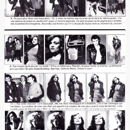
THOURY en power rock n roll trio le 4 octobre 2024 a Montr
", conference de PATRICK "Ki-ox" CARDE (guitariste de NU
 "AJASPHERE vol. II" le 6 septembre 2024 a la Fondation Lo
t sera belle") et LEONARD LASRY ("Le grand danger de se 
s "AJASPHERE VOL. II" les 6 et 27 avril 2024 + le 5 juin 20
IN Z. KAN : chronique par PATRICK EUDELINE dans "RockF
Jean Nakache, Jerome Lambert, Patrice Brochery et leurs a
de la raya" (2024) : chronique detaillee.
trement en 1996 de l album "MARIE FRANCE" (paru en 199
7 par la journaliste ALIAS dans "Presto".