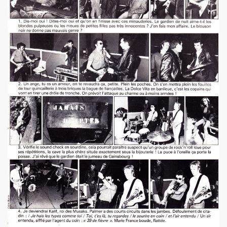
 "AJASPHERE" le 30 août 2025 en la chapelle Reille (75014
illy "I DIG THAT BOP" le 28 juin 2025 a Louvres (95) : com
U le 24 juin 2025, terre plein central du boulevard Rochech
ALMOSNINO a la guitare) le 21 juin 2025 devant le bar Che
 "AJASPHERE" dans la nuit du 20 au 21 juin 2025 en l eglis
ge a DANIEL DARC le 19 juin 2025, rue Charles Delesclu
OUTREBLEU" le 10 juin 2025 au Cafe de la Danse (Paris) : 
NKNOWN" (2024, corealise par Les Spunyboys et Philippe A
" (2025) d'YZOULA : chronique detaillee.
rt "AJASPHERE" le 15 mai 2025 au Badaboum (Paris) : comp