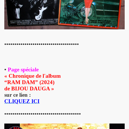
 octobre 2023 a Paris pour la promotion de l album "La nui
4K 2022, film de GERARD KRAWCZYK, avec PAULINE LAFO
s, le 10 mars 2022 aux Disquaires, les 23 et 30 avril 2023 + 
•••••••••••••••••••••••••••••••••••••
ALLYDAY" par PHILIPPE ALMOSNINO & co + YAROL POUPAUD + 
ts "AJASPHERE" le 23 novembre 2022 au Pop Up du Label et l
•
Page spéciale
11 janvier 2023 et du 4 au 12 mai 2023 pour la suite et f
« Chronique de l'album
“RAM DAM” (2024)
"Start Walkin' 1965-1976"), le 17 avril 2005 au Grand Rex 
de BIJOU DAUGA »
sur ce lien :
me concerts "SUPERLUNE", le 3 juin 2022 au New Morning (Pa
CLIQUEZ ICI
e 13 octobre 2022 a l'Olympia (Paris) + l'album "TEATRO L
••••••••••••••••••••••••••••••••••••••
au 11 novembre 2022 a Paris pour l enregistrement de 