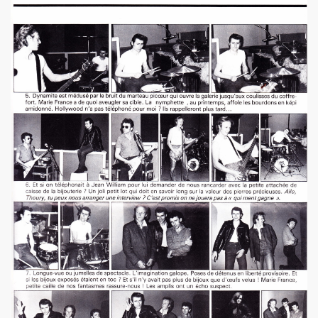
l") ET LE DRAGON ALL STARS + CATASTROPHE + REMI KLEIN,
E ADRIAN, concert litteraire "Hotel Roma" le 4 avril 2025 a
 THOURY, concerts "MONOMANIAQUES" en power rock n roll 
024" le 21 mars 2025 a La Cigale (Paris) : chronique deta
an" (2024) de VIKTOR HUGANET : chronique detaillee.
JOU DAUGA : chronique detaillee.
 + LES ROYAL FLUSH le 22 juin 2024 a La Chapelle en Se
AKA" au Tamanoir de Gennevilliers, a Fontenay-sous-Bois 
UR le 23 novembre 2024 a la Boule noire (Paris) : compte 
 en tete daffiche "AJASPHERE vol. II" le 18 novembre 2024 
MACHINE", avec seance de dedicaces de MARLON MAGNEE et