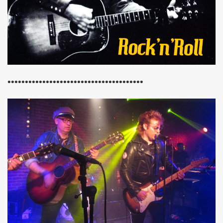
PALMER et JEAN WILLIAM THOURY par PHILIPPE MANOEUVRE
r vivant" et "De l amour") les 27 et 29 novembre 2015 + 2 
 PHILIPPE ALMOSNINO (concert "Mutant Love" pour NIKOL
EAR DEVICE (1982 a 1989) : 45 revolutions par minute, histoi
•••••••••••••••••••••••••••••••••••••••
e Paris a Sete (du 2 au 4 novembre 2015).
u 23 au 25 octobre 2015 a Biarritz.
ret intimiste à paraître en 2016.
hat ???" et "Psycho Tropical Berlin") le 5 juillet 2015 a
'amour" (2015) : chronique detaillee.
ZY le 4 mai 2015 au PALAIS DES SPORTS (Paris) : comp
 le 3 avril 2015 a LA BOULE NOIRE (Paris) : compte rend