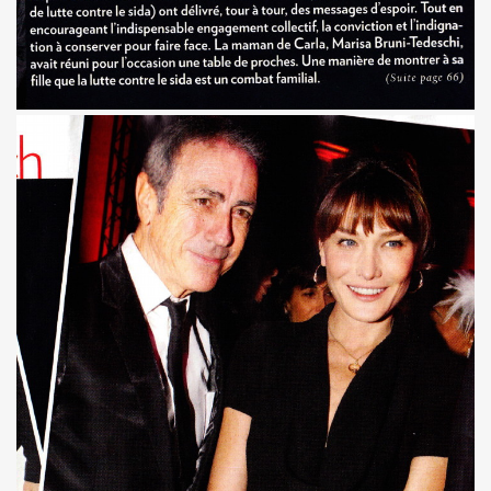
AU) MONDE" au Forum de Liege (27 septembre 2008).
septembre 2008) : photos dans les coulisses des concerts.
is le 8 septembre 2008.
Paris le 30 mai 2008.
 et MARIE FRANCE le 20 fevrier 2008 au CENTRE WALL
CE le 1er fevrier 2008 au BATACLAN (Paris).
(1982).
"39 DE FIEVRE" de MARIE FRANCE par JEAN-WILLIAM THOUR
ANCE (disponibles depuis decembre 2009).
 dans "TELERAMA" (16 decembre 2009).
dans "STUDIO CINE LIVE MAGAZINE" (fevrier 2010).