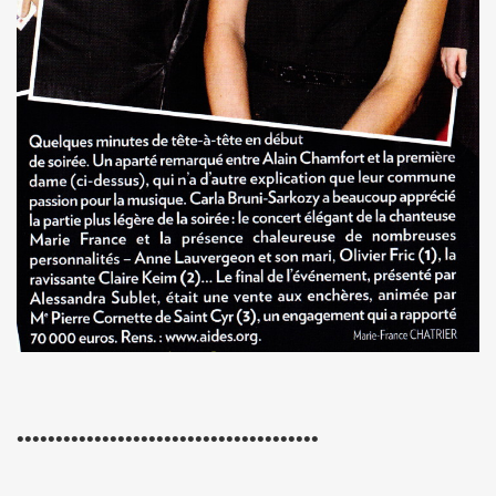
dans "OPEN MAG" (decembre 2009 - janvier 2010).
 dans "PARIS MATCH" (23 decembre 2009).
" dans "ACCORDEON ET ACCORDEONISTES" (janvier 201
 par JEAN-WILLIAM THOURY dans "JUKE BOX MAGAZINE
SONNE" dans "LES INROCKUTPIBLES" (28 octobre 2009
 dans "FEMME ACTUELLE" (2 novembre 2009).
ctobre 2009).
ALL et MARIE FRANCE le 24 septembre 2007 a la Fleche 
CE dans "ROCK & FOLK" (juillet 2008).
•••••••••••••••••••••••••••••••••••••••
NE DE LA DISCOTHEQUE" (septembre 1983).