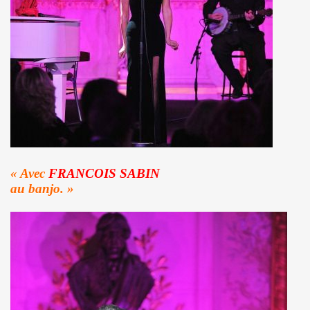
L & JEAN-MARC LEDERMAN) : l'album "ROMANIA" (2012),
t BENJAMIN SCHOOS le 9 mai 2012 au RESERVOIR (Paris
chronique detaillee du nouveau CD et du show 2012.
re des Arts et des Lettres par FREDERIC MITTERRAND, minis
 avril 2012).
21 mars 2012 au BOTANIQUE - LA ROTONDE (Bruxelles) et 
« Avec
FRANCOIS SABIN
nneur" dans "ACCORDEON et ACCORDEONISTES" (avril 2
au banjo. »
 l'album "KISS" de MARIE FRANCE ET LES FANTOMES dan
ACLAN (Paris) : compte rendu.
u nouvel album de PHANTOM Featuring MARIE FRANCE.
OS (MIAM MONSTER MIAM), avec LES EXPERTS EN DESESPO