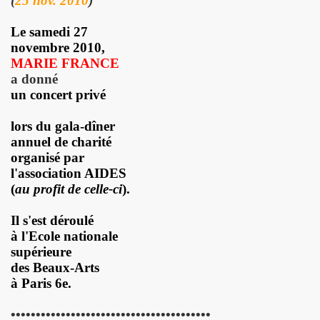
(
25 nov. 2010
)
illet 2013 a decembre 2013.
Le samedi 27
novembre 2010,
llet 2012 a juin 2013.
MARIE FRANCE
a donné
llet 2011 a juin 2012.
un concert privé
nvier 2011 a juin 2011.
lors du gala-dîner
annuel de charité
illet 2010 a decembre 2010.
organisé par
l'association AIDES
nvier 2010 a juin 2010.
(
au profit de celle-ci
).
anvier 2009 a decembre 2009.
Il s'est déroulé
à l'Ecole nationale
mars 2008 a decembre 2008.
supérieure
des Beaux-Arts
UN (a partir d'octobre 2021).
à Paris 6e.
••••••••••••••••••••••••••••••••••••••••