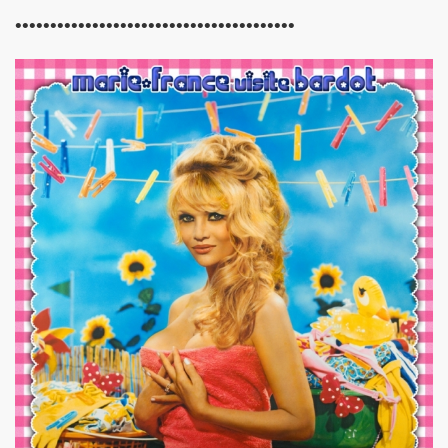
••••••••••••••••••••••••••••••••••••••••
 "AJASPHERE" le 30 août 2025 en la chapelle Reille (75014
illy "I DIG THAT BOP" le 28 juin 2025 a Louvres (95) : com
U le 24 juin 2025, terre plein central du boulevard Rochech
ALMOSNINO a la guitare) le 21 juin 2025 devant le bar Che
 "AJASPHERE" dans la nuit du 20 au 21 juin 2025 en l eglis
ge a DANIEL DARC le 19 juin 2025, rue Charles Delesclu
OUTREBLEU" le 10 juin 2025 au Cafe de la Danse (Paris) : 
NKNOWN" (2024, corealise par Les Spunyboys et Philippe A
" (2025) d'YZOULA : chronique detaillee.
rt "AJASPHERE" le 15 mai 2025 au Badaboum (Paris) : comp