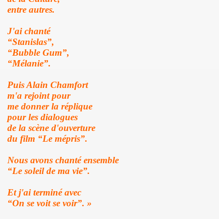
entre autres.
TOUR" de DICK RIVERS : au CASINO DE PARIS 2011, à l'OLY
J'ai chanté
) de SEBASTIEN LIFSHITZ : impressions.
“Stanislas”,
“Bubble Gum”,
3 au BATACLAN (Paris) : compte rendu.
“Mélanie”.
RRIERE L'OBJECTIF DE PIERRE ET GILLES — Photos et pro
Puis Alain Chamfort
L ROZOUM, dit DANIEL DARC, le 14 mars 2013 a PARIS.
m'a rejoint pour
me donner la réplique
Sete (mars 2013).
pour les dialogues
de la scène d'ouverture
ans le magazine papier "GONZAI" numero 1 (janvier 2013)
du film “Le mépris”.
'ALAIN CHAMFORT et ses invitees le 30 janvier 2013 au G
Nous avons chanté ensemble
“Le soleil de ma vie”.
 11 decembre 2012 a l'OLYMPIA (Paris) : compte rendu
Et j'ai terminé avec
ALAIN CHENNEVIERE and Friends le 8 novembre 2012 a la
“On se voit se voir”. »
“First Comes The Night”) le 12 octobre 2012 au GRAND RE