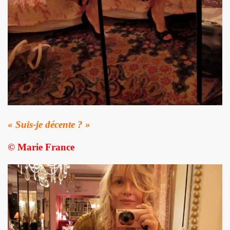
ES" le 21 mai 2022 au Zenith (Paris) : compte rendu deta
 au 11 juin 2022 a Paris.
ars au 4 avril 2022 a Paris pour l enregistrement de 
ur l album "SUPER LUNE", le 11 decembre 2021 a l Elysee M
S jouent JOHNNY HALLYDAY, le 5 decembre 2021, au Johnn
man : les Mémoires du batteur de VINCE TAYLOR et JOH
« Suis-je décente ? »
ical Berlin"), concert "Paradigmes" le 7 octobre 2021 au pa
© Marie France
NTY (piano), concerts "Dans la peau" les 5 et 6 octobre 20
cal Berlin"), premier concert avec public du "Paradigme tou
oles de JACQUES DUVALL, musique de LEONARD LASRY, 2
VES, avec ALEXANDRE WETTER : chronique detaillee.