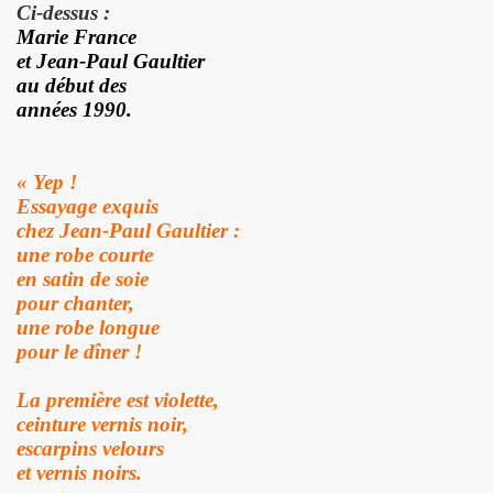
BIJOU (Vincent Palmer, Philippe Dauga, Dynamite Yan, Jean
Ci-dessus :
Marie France
l du "Aseptise Tour") + IZAE, le 6 juin 2024 au Casino de 
et Jean-Paul Gaultier
au début des
 le 9 mars 2024 a la Boule noire (Paris) : compte rend
années 1990.
expo "Douce France, des musiques de l'exil aux cultures u
« Y
ep !
, amour, mort)" le 17 mars 2024 au New Morning + concert 
Essayage exquis
chez Jean-Paul Gaultier :
D DANGER DE SE PLAIRE" le 26 mars 2024 a la Nouvelle E
une robe courte
en satin de soie
etit Paris (Liege) : dossier de presentation.
pour chanter,
une robe longue
"ZeWeed" (hiver 2024) pour l album "LA NUIT QUI VIENT 
pour le dîner
!
 (2023) : chronique detaillee de ses dix albums studio 
La première est violette,
ceinture vernis noir,
OS AMORES : chronique detaillee.
escarpins velours
 PAUL SIMONON), concert et album "CAN WE DO TOMORROW
et vernis noirs.