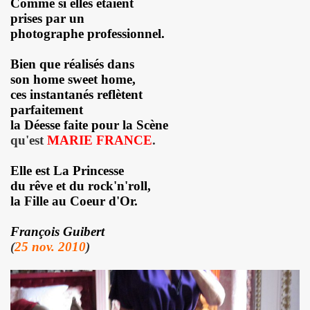
Comme si elles étaient
 etre la marquise des anges") : interview + discographie.
prises par un
photographe professionnel.
au "IN&OUT FESTIVAL", du 27 avril au 1er mai 2017 a Nice
Bien que réalisés dans
e JACQUES DUVALL" par JEAN-EMMANUEL DELUXE.
son home sweet home,
ces instantanés reflètent
'EFFELLO & LES EXTRATERRESTRES : chronique detaillee
parfaitement
la Déesse faite pour la Scène
RIE FRANCE dans le cadre de l'exposition "L'esprit francais
qu'est
MARIE FRANCE
.
 MARIE FRANCE ("chante Jacques Duvall") par PIERRE & GILL
Elle est La Princesse
du rêve et du rock'n'roll,
taillee des reeditions remasterisees 2017 des albums "Mic
la Fille au Coeur d'Or.
DUVALL") dans le videoclip scopitone "PATRICIA" des W
François Guibert
(
25 nov. 2010
)
ncert le 29 octobre 2016 au Trianon : compte rendu.
UVALL", Freaksville, 2016) et CHRISSIE HYNDE (PRETENDE
e SON OF A GUN (JACQUES SERIS, PASCAL SAUMADE) & PERL