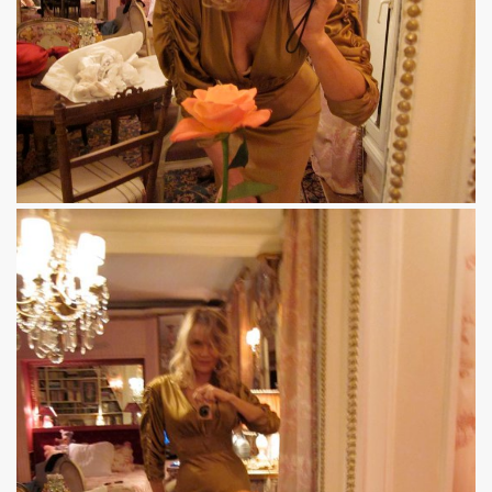
NAL" (2016) de DR JOHN COOPER CLARKE et HUGH CORNWE
 BENJAMIN SIKSOU dans "LES SOULIERS ROUGES", album s
ARIE FRANCE le 7 decembre 2019 au Silencio (Paris) : com
'ICI PARIS : chronique detaillee.
ES MALKA FAMILY les 19 et 20 decembre 2019 a La Maroquine
 Du 16 au 22 novembre 2019 pour l expo "La fabrique des id
 de MARIE FRANCE (realise et compose par Leonard Lasry, 
DAPHNE VICTOR dans "Tribu Move" (octobre 2019) pour l a
SSASSINE" de MARIE FRANCE dans "Liberation" (19 et 20 
 moi" dans "ROCKFOLKsvp" (novembre 2019), par JEAN-