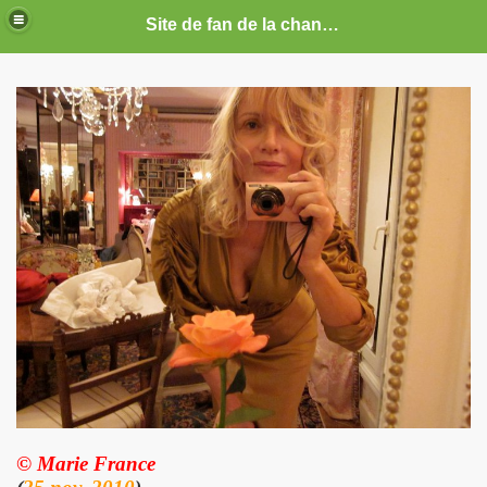
Site de fan de la chanteuse Marie France
ARIE FRANCE
CE : photos, documents, tracts, interviews, articles, etc.
septembre 2019 a decembre 2026.
anvier 2017 a decembre 2019.
illet 2016 a decembre 2016.
ecembre 2015 a juin 2016.
illet 2015 a decembre 2015.
nvier a juin 2015.
illet 2014 a decembre 2014.
© Marie France
nvier 2014 a juin 2014.