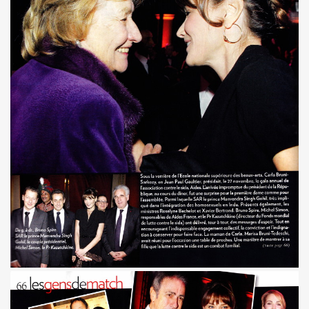
B" le 4 juin 2010 au CLOITRE DES JACOBINS a TOULOUS
MAGE A SERGE REZVANI" le 2 juin 2010 aux TROIS BAUDE
 CONTROL CLUB, BERTRAND BURGALAT au "TRIBUTE TO P
MARIE FRANCE le 15 mai 2010 au musee MAC-VAL de VITR
BARDOT ("MON BB")" le 15 avril 2010 a la FNAC FORUM 
0 au cabaret ARTISHOW (Paris) pour l'emission "DIVAS S
ar MARIE FRANCE le 25 janvier 2010 au THEATRE DU RON
du 26 au 30 decembre 2009 aux TROIS BAUDETS (Paris)
09 chez BASTIEN DE ALMEIDA (Paris) en seance de dedica
009 au CHACHA CLUB (Paris).