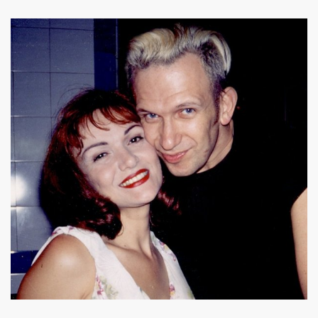
THOURY en power rock n roll trio le 4 octobre 2024 a Montr
", conference de PATRICK "Ki-ox" CARDE (guitariste de NU
 "AJASPHERE vol. II" le 6 septembre 2024 a la Fondation Lo
t sera belle") et LEONARD LASRY ("Le grand danger de se 
s "AJASPHERE VOL. II" les 6 et 27 avril 2024 + le 5 juin 20
IN Z. KAN : chronique par PATRICK EUDELINE dans "RockF
Jean Nakache, Jerome Lambert, Patrice Brochery et leurs a
de la raya" (2024) : chronique detaillee.
trement en 1996 de l album "MARIE FRANCE" (paru en 199
7 par la journaliste ALIAS dans "Presto".