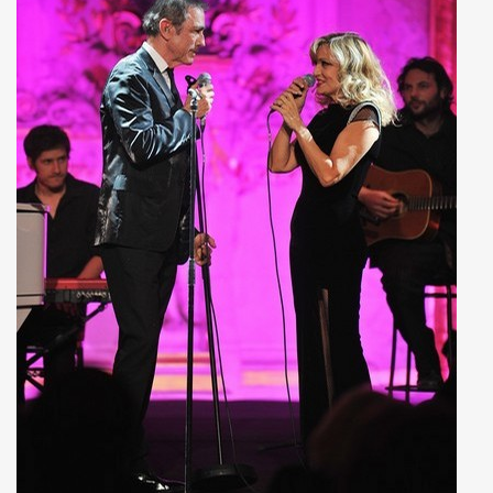
ARADIS SUR TERRE" au THEATRE EDOUARD VII (Paris) :
rage "THE NAMELESS SPECTACLE" (2011, avec SWANN ARLAU
seance cinema speciale MARIE FRANCE (8 octobre 2011) et 
e la 17e edition de "CHERIES-CHERIS" du 7 au 16 octobr
EIL le 20 juillet 2011 a L'ANGORA (Paris).
ert integral) de BIJOU SVP (PHILIPPE DAUGA) le 21 jui
IAM ET LES LOVED DRONES, JACQUES DUVALL, PASCALE B
RIO au "Cafe-debat" autour de COPI le 2 avril 2011 au 
DVD) "IL Y AVAIT UNE FOIS FREAKSVILLE" (2011).
esente en avant-premiere "LE BIJOU DE GAINSBOURG" le