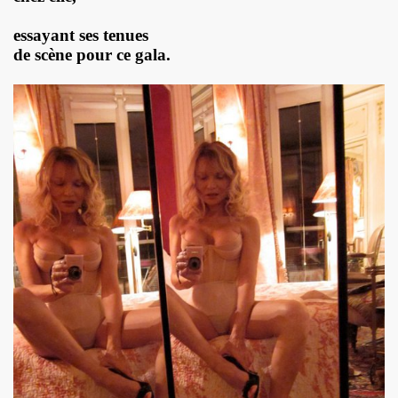
essayant ses tenues
 octobre 2023 a Paris pour la promotion de l album "La nui
de scène pour ce gala.
4K 2022, film de GERARD KRAWCZYK, avec PAULINE LAFO
s, le 10 mars 2022 aux Disquaires, les 23 et 30 avril 2023 + 
ALLYDAY" par PHILIPPE ALMOSNINO & co + YAROL POUPAUD + 
ts "AJASPHERE" le 23 novembre 2022 au Pop Up du Label et l
11 janvier 2023 et du 4 au 12 mai 2023 pour la suite et f
"Start Walkin' 1965-1976"), le 17 avril 2005 au Grand Rex 
me concerts "SUPERLUNE", le 3 juin 2022 au New Morning (Pa
e 13 octobre 2022 a l'Olympia (Paris) + l'album "TEATRO L
au 11 novembre 2022 a Paris pour l enregistrement de 