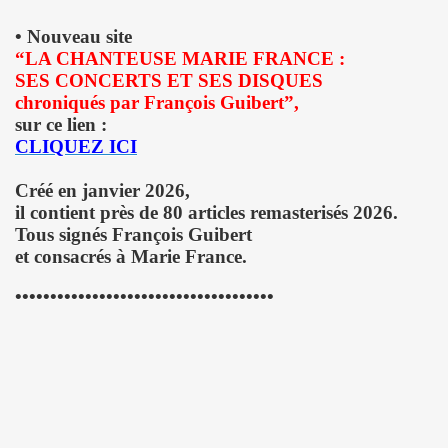
DOT dans "TELERAMA" du 7 octobre 2009.
• Nouveau site
“LA CHANTEUSE MARIE FRANCE :
IN sur le site de RFI (octobre 2009).
SES CONCERTS ET SES DISQUES
ALAIN PACADIS (1978).
chroniqués par François Guibert”,
sur ce lien :
dans "LIBERATION" (14 avril 2003).
CLIQUEZ ICI
 nuits" dans "LE MONDE" (avril 2003).
Créé en janvier 2026,
il contient près de 80 articles remasterisés 2026.
LK" (mars 1997).
Tous signés François Guibert
et consacrés à Marie France.
LINE dans "ROCK & FOLK" (juin 2003).
•••••••••••••••••••••••••••••••••••••
K" (1994) par H.M.
ns le magazine "FEELING" (numero 3, mars 1978).
 nee" ("7 a Paris", 1990).
PAUD, ALAIN CHENNEVIERE, HUGO HOOKA HEY, TONY TRU