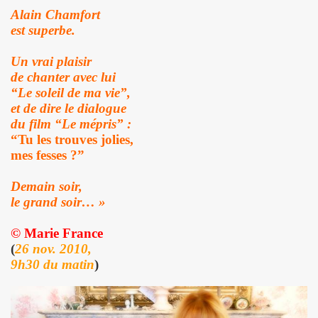
PALMER et JEAN WILLIAM THOURY par PHILIPPE MANOEUVRE
Alain Chamfort
est superbe.
r vivant" et "De l amour") les 27 et 29 novembre 2015 + 2 
Un vrai plaisir
 PHILIPPE ALMOSNINO (concert "Mutant Love" pour NIKOL
de chanter avec lui
“Le soleil de ma vie”,
EAR DEVICE (1982 a 1989) : 45 revolutions par minute, histoi
et de dire le dialogue
du film “Le mépris” :
e Paris a Sete (du 2 au 4 novembre 2015).
“Tu les trouves jolies,
mes fesses ?”
u 23 au 25 octobre 2015 a Biarritz.
Demain soir,
ret intimiste à paraître en 2016.
le grand soir… »
hat ???" et "Psycho Tropical Berlin") le 5 juillet 2015 a
© Marie France
(
26 nov. 2010,
'amour" (2015) : chronique detaillee.
9h30 du matin
)
ZY le 4 mai 2015 au PALAIS DES SPORTS (Paris) : comp
 le 3 avril 2015 a LA BOULE NOIRE (Paris) : compte rend