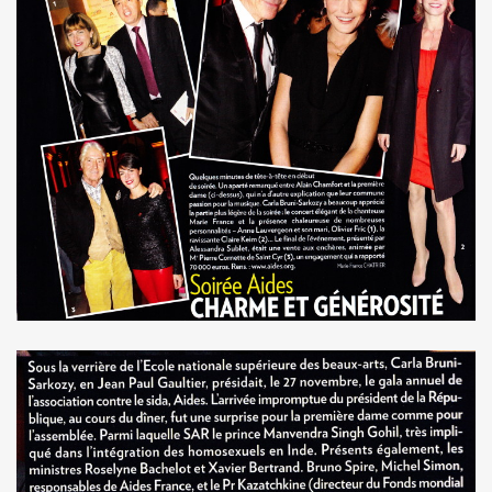
u concert de BIJOU SVP le 14 novembre 2009 a l'EUROPEEN
e 28 octobre 2009 a l'Espace 315 du CENTRE POMPIDOU 
au concert d'ALEX BEAUPAIN le 17 octobre 2009 aux TROI
e 3 octobre 2009 a L'ARCHIPEL (Paris).
STAR MAG" (2 octobre 2009).
e 28 aout 2009 aux TROIS BAUDETS a Paris.
 BARDOT" le 16 mai 2009 a L'ARCHIPEL a Paris.
E et JACQUES DUVALL les 18 et 19 avril 2009 aux TR
CE le 17 avril 2009 au GLOBO a PARIS.
Paris le 11 octobre 2008.
 7 octobre 2008.