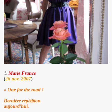
: ils ne se quitteront jamais", par FRANCOIS GUIBERT (d
ES DUVALL" (realise par Benjamin Schoos et Chris Cerri,
allumeurs d'etoiles") le 2 juillet 2016 a DOMONT (95) : 
" (special "39 de fievre) de MARIE FRANCE ET LES FANTO
 "1976-2016" le 22 avril 2016 aux RENDEZ VOUS D AILLEU
chansons de JACQUES DUVALL) le 25 mars 2016 a l OLYMP
©
Marie France
cal Berlin" et "Sphynx") le 18 mars 2016 a l EMB de Sannoi
(
26 nov. 2007
)
LIPPE DAUGA, JEAN-WILLIAM THOURY et VINCENT PALME
« One for the road !
IGO" + concert le 5 decembre 2015 a LA MAROQUINERIE (
Dernière répétition
Modernes, album "Les visiteurs du soir" en 1981) par P
aujourd'hui.