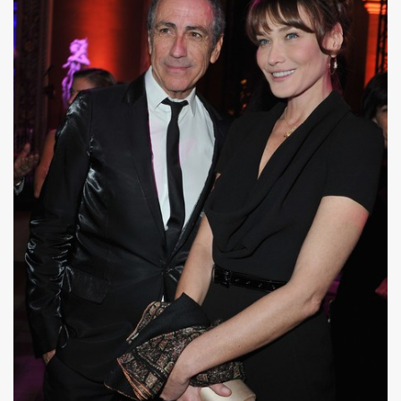
R FOLLLIES" (decembre 2013).
 PASCAUD dans "TELERAMA" (8 au 14 janvier 2014).
 MATIN" (20 decembre 2013).
AROSCOPE" (mercredi 18 decembre 2013).
de MANFRED T. MUGLER dans "TETU" (decembre 2013).
n") + ICI PARIS le 14 novembre 2013 au TRIANON (Paris) :
 CHINA GIRL" le 3 octobre 2013 aux TROIS BAUDETS (Pa
 CHRISTOPHE MAE au PALAIS DES SPORTS 2013 (Paris) 
anaries (juillet 2013).
musique" dans "PARIS MONTMARTRE" (ete 2013).