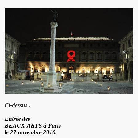
e 1977 a 1983.
ive).
CORDÉONISTES" (et courrier des lecteurs de "JUKE BOX
es de MARIE FRANCE parus entre 2006 et 2012.
 setlists.
 set-lists.
 le fanzine L ORDONNANCE (2004).
E FRANCE : concerts, spectacles, expositions, cabaret, etc.
Ci-dessus :
t "AJASPHERE" le 28 octobre 2025 au Petit Bain (75013 Par
Entrée des
OK KO" le 16 octobre 2025 au Zenith (Paris) : chronique de
BEAUX-ARTS à Paris
le 27 novembre 2010.
N UNKNOWN" le 27 septembre 2025 a Gouvieux (60) : comp