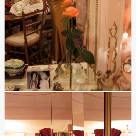
 ASSASSINE" de MARIE FRANCE par JEAN WILLIAM THOUR
19, textes de PATRICK LOISEAU, produit par RENAUD) de DA
on album "Tendre assassine" dans le mensuel "Causeur" (
15 septembre 2019 a Paris pour la promotion de son albu
p de vague à l'âme", "Tendre assassine") le 10 juillet 201
 juillet 2019 a Paris pour son miniconcert "Tendre assassi
concert le 27 juin 2019 a la Maroquinerie (Paris) : compt
 ses trois premiers concerts, les 29 mars + 4 et 5 avril 20
remier album solo de YAROL POUPAUD.
16 avril 2019 a Paris pour la suite de l enregistrement
oncert") : chronique de son album "J'ai quelque chose a vo