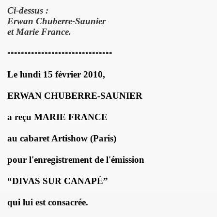
Ci-dessus :
illet 2013 a decembre 2013.
Erwan Chuberre-Saunier
et Marie France.
llet 2012 a juin 2013.
•••••••••••••••••••••••••••••••
llet 2011 a juin 2012.
Le lundi 15 février 2010,
nvier 2011 a juin 2011.
ERWAN CHUBERRE-SAUNIER
illet 2010 a decembre 2010.
a reçu MARIE FRANCE
nvier 2010 a juin 2010.
au cabaret Artishow (Paris)
anvier 2009 a decembre 2009.
pour l'enregistrement de l'émission
mars 2008 a decembre 2008.
“DIVAS SUR CANAPÉ”
UN (a partir d'octobre 2021).
qui lui est consacrée.