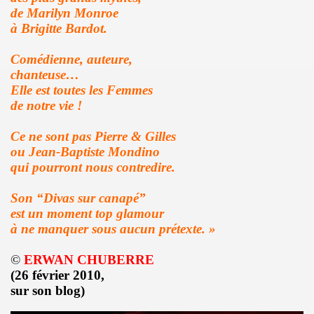
de Marilyn Monroe
 EP quatre titres (2023) : chronique detaillee.
à Brigitte Bardot.
HOURY en power rock n roll trio, premiers concerts a Pari
Comédienne, auteure,
chanteuse…
roll trio improvise le 6 janvier 2024 a Rock Paradise) : co
Elle est toutes les Femmes
de notre vie !
ts "AJASPHERE" le 7 septembre 2023 a la Chapelle XIV Musi
edicaces pour son livre "On connaît ma chanson" le 16 d
Ce ne sont pas Pierre & Gilles
ou Jean-Baptiste Mondino
UC (de LA SOURIS DEGLINGUEE) le 15 decembre 2023 au cr
qui pourront nous contredire.
 (concert "A plein cœur") jouent JOHNNY HALLYDAY, le 9
Son “Divas sur canapé”
est un moment top glamour
terview dans "TRIBU MOVE" numero 275 (novembre 2023).
à ne manquer sous aucun prétexte. »
O" le 26 aout 2023 a Luzarches (95) et le 16 septembre 2
©
ERWAN CHUBERRE
(26 février 2010,
2023 par la troupe SAYNETE ET SANS BAVURE au Theatre
sur son blog)
ELLE" (2023) de MARIE FRANCE (realise et compose par Leo