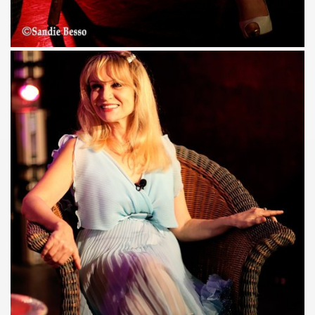
THOURY en power rock n roll trio le 4 octobre 2024 a Montr
", conference de PATRICK "Ki-ox" CARDE (guitariste de NU
 "AJASPHERE vol. II" le 6 septembre 2024 a la Fondation Lo
t sera belle") et LEONARD LASRY ("Le grand danger de se 
s "AJASPHERE VOL. II" les 6 et 27 avril 2024 + le 5 juin 20
IN Z. KAN : chronique par PATRICK EUDELINE dans "RockF
Jean Nakache, Jerome Lambert, Patrice Brochery et leurs a
de la raya" (2024) : chronique detaillee.
trement en 1996 de l album "MARIE FRANCE" (paru en 199
7 par la journaliste ALIAS dans "Presto".