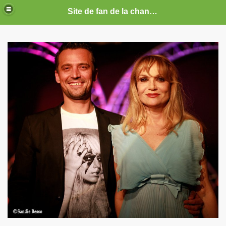
Site de fan de la chanteuse Marie France
ARIE FRANCE
CE : photos, documents, tracts, interviews, articles, etc.
septembre 2019 a decembre 2026.
anvier 2017 a decembre 2019.
illet 2016 a decembre 2016.
ecembre 2015 a juin 2016.
illet 2015 a decembre 2015.
nvier a juin 2015.
illet 2014 a decembre 2014.
nvier 2014 a juin 2014.