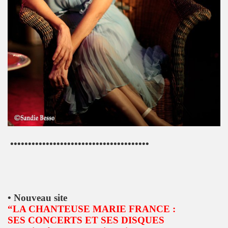
 ASSASSINE" de MARIE FRANCE par JEAN WILLIAM THOUR
19, textes de PATRICK LOISEAU, produit par RENAUD) de DA
on album "Tendre assassine" dans le mensuel "Causeur" (
15 septembre 2019 a Paris pour la promotion de son albu
p de vague à l'âme", "Tendre assassine") le 10 juillet 201
 juillet 2019 a Paris pour son miniconcert "Tendre assassi
concert le 27 juin 2019 a la Maroquinerie (Paris) : compt
•••••••••••••••••••••••••••••••••••••••
 ses trois premiers concerts, les 29 mars + 4 et 5 avril 20
remier album solo de YAROL POUPAUD.
• Nouveau site
16 avril 2019 a Paris pour la suite de l enregistrement
“LA CHANTEUSE MARIE FRANCE :
SES CONCERTS ET SES DISQUES
oncert") : chronique de son album "J'ai quelque chose a vo