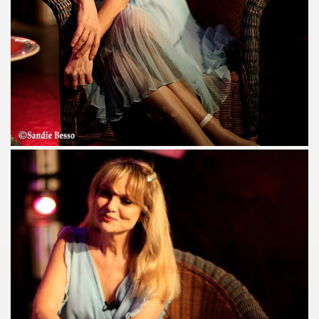
NAL" (2016) de DR JOHN COOPER CLARKE et HUGH CORNWE
 BENJAMIN SIKSOU dans "LES SOULIERS ROUGES", album s
ARIE FRANCE le 7 decembre 2019 au Silencio (Paris) : com
'ICI PARIS : chronique detaillee.
ES MALKA FAMILY les 19 et 20 decembre 2019 a La Maroquine
 Du 16 au 22 novembre 2019 pour l expo "La fabrique des id
 de MARIE FRANCE (realise et compose par Leonard Lasry, 
DAPHNE VICTOR dans "Tribu Move" (octobre 2019) pour l a
SSASSINE" de MARIE FRANCE dans "Liberation" (19 et 20 
 moi" dans "ROCKFOLKsvp" (novembre 2019), par JEAN-