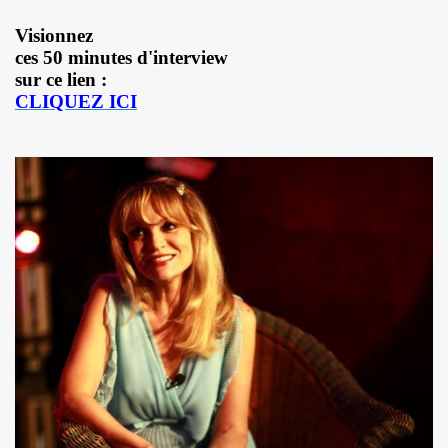
e 1977 a 1983.
Visionnez
ces 50 minutes d'interview
ive).
sur ce lien :
CLIQUEZ ICI
CORDÉONISTES" (et courrier des lecteurs de "JUKE BOX
es de MARIE FRANCE parus entre 2006 et 2012.
 setlists.
 set-lists.
 le fanzine L ORDONNANCE (2004).
E FRANCE : concerts, spectacles, expositions, cabaret, etc.
t "AJASPHERE" le 28 octobre 2025 au Petit Bain (75013 Par
OK KO" le 16 octobre 2025 au Zenith (Paris) : chronique de
N UNKNOWN" le 27 septembre 2025 a Gouvieux (60) : comp