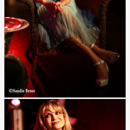
 "AJASPHERE" le 30 août 2025 en la chapelle Reille (75014
illy "I DIG THAT BOP" le 28 juin 2025 a Louvres (95) : com
U le 24 juin 2025, terre plein central du boulevard Rochech
ALMOSNINO a la guitare) le 21 juin 2025 devant le bar Che
 "AJASPHERE" dans la nuit du 20 au 21 juin 2025 en l eglis
ge a DANIEL DARC le 19 juin 2025, rue Charles Delesclu
OUTREBLEU" le 10 juin 2025 au Cafe de la Danse (Paris) : 
NKNOWN" (2024, corealise par Les Spunyboys et Philippe A
" (2025) d'YZOULA : chronique detaillee.
rt "AJASPHERE" le 15 mai 2025 au Badaboum (Paris) : comp