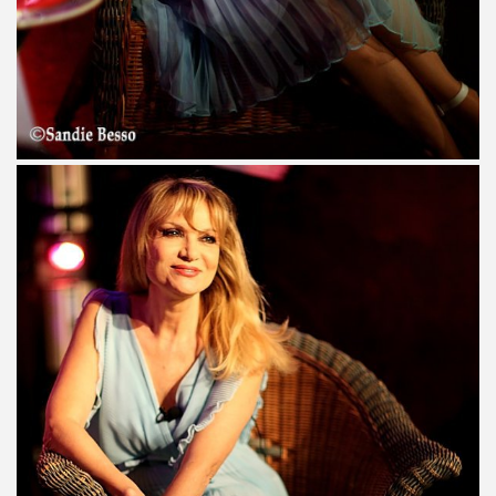
ES" le 21 mai 2022 au Zenith (Paris) : compte rendu deta
 au 11 juin 2022 a Paris.
ars au 4 avril 2022 a Paris pour l enregistrement de 
ur l album "SUPER LUNE", le 11 decembre 2021 a l Elysee M
S jouent JOHNNY HALLYDAY, le 5 decembre 2021, au Johnn
man : les Mémoires du batteur de VINCE TAYLOR et JOH
ical Berlin"), concert "Paradigmes" le 7 octobre 2021 au pa
NTY (piano), concerts "Dans la peau" les 5 et 6 octobre 20
cal Berlin"), premier concert avec public du "Paradigme tou
oles de JACQUES DUVALL, musique de LEONARD LASRY, 2
VES, avec ALEXANDRE WETTER : chronique detaillee.