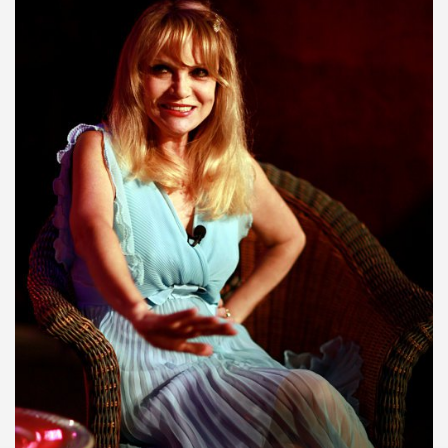
 octobre 2023 a Paris pour la promotion de l album "La nui
4K 2022, film de GERARD KRAWCZYK, avec PAULINE LAFO
s, le 10 mars 2022 aux Disquaires, les 23 et 30 avril 2023 + 
ALLYDAY" par PHILIPPE ALMOSNINO & co + YAROL POUPAUD + 
ts "AJASPHERE" le 23 novembre 2022 au Pop Up du Label et l
11 janvier 2023 et du 4 au 12 mai 2023 pour la suite et f
"Start Walkin' 1965-1976"), le 17 avril 2005 au Grand Rex 
me concerts "SUPERLUNE", le 3 juin 2022 au New Morning (Pa
e 13 octobre 2022 a l'Olympia (Paris) + l'album "TEATRO L
au 11 novembre 2022 a Paris pour l enregistrement de 