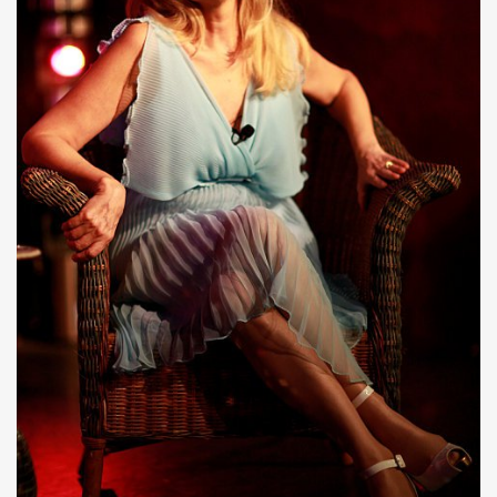
l") ET LE DRAGON ALL STARS + CATASTROPHE + REMI KLEIN,
E ADRIAN, concert litteraire "Hotel Roma" le 4 avril 2025 a
 THOURY, concerts "MONOMANIAQUES" en power rock n roll 
024" le 21 mars 2025 a La Cigale (Paris) : chronique deta
an" (2024) de VIKTOR HUGANET : chronique detaillee.
JOU DAUGA : chronique detaillee.
 + LES ROYAL FLUSH le 22 juin 2024 a La Chapelle en Se
AKA" au Tamanoir de Gennevilliers, a Fontenay-sous-Bois 
UR le 23 novembre 2024 a la Boule noire (Paris) : compte 
 en tete daffiche "AJASPHERE vol. II" le 18 novembre 2024 
MACHINE", avec seance de dedicaces de MARLON MAGNEE et