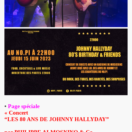
TOUR" de DICK RIVERS : au CASINO DE PARIS 2011, à l'OLY
) de SEBASTIEN LIFSHITZ : impressions.
3 au BATACLAN (Paris) : compte rendu.
RRIERE L'OBJECTIF DE PIERRE ET GILLES — Photos et pro
L ROZOUM, dit DANIEL DARC, le 14 mars 2013 a PARIS.
Sete (mars 2013).
ans le magazine papier "GONZAI" numero 1 (janvier 2013)
'ALAIN CHAMFORT et ses invitees le 30 janvier 2013 au G
•
Page spéciale
 11 decembre 2012 a l'OLYMPIA (Paris) : compte rendu
« Concert
“LES 80 ANS DE JOHNNY HALLYDAY”
ALAIN CHENNEVIERE and Friends le 8 novembre 2012 a la
“First Comes The Night”) le 12 octobre 2012 au GRAND RE