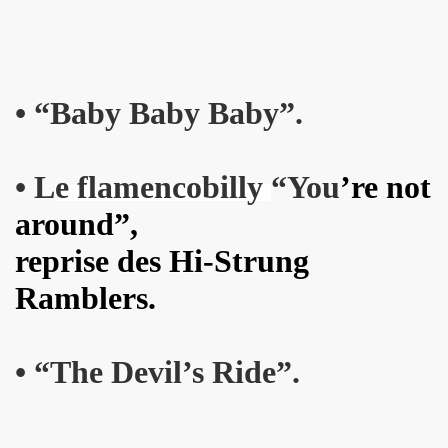
kif" (2017) + concerts a La Cigale (Paris) et au Chinois ("T
IVANT TOUR" de JOHNNY HALLYDAY le 9 decembre 2017 a L
hante Jacques Duvall") dans l'exposition "DAHO L'AIME POP
•
“B
aby Baby Baby”.
E CLASH ("Radio Clash sur Paris") le 9 septembre 2017 
Duvall", "39 de fievre") dans "JUKE BOX MAGAZINE" (sep
•
L
e flamencobilly
“You
’re not
around”,
 DARREL HIGHAM : chronique detaillee.
reprise des Hi-Strung
uvall", "39 de fievre") photographiee le 12 aout 2017 p
Ramblers.
de MARIE FRANCE ("chante Jacques Duvall") par PIERRE & 
cho Tropical Berlin") le 2 decembre 2016 a l'Orange Bleue a 
•
“T
he Devil’s Ride”.
IERRE PRUVOT) et la Troupe de Madame Arthur de la Promen
UVALL") le 25 novembre 2016 + les 23 et 24 fevrier 2017