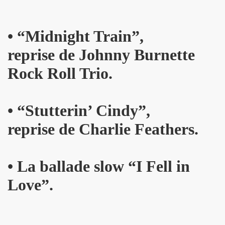
 etre la marquise des anges") : interview + discographie.
•
“M
idnight Train”,
au "IN&OUT FESTIVAL", du 27 avril au 1er mai 2017 a Nice
reprise de Johnny Burnette
e JACQUES DUVALL" par JEAN-EMMANUEL DELUXE.
Rock Roll Trio.
'EFFELLO & LES EXTRATERRESTRES : chronique detaillee
RIE FRANCE dans le cadre de l'exposition "L'esprit francais
•
“S
tutterin’ Cindy”,
 MARIE FRANCE ("chante Jacques Duvall") par PIERRE & GILL
reprise de Charlie Feathers.
taillee des reeditions remasterisees 2017 des albums "Mic
DUVALL") dans le videoclip scopitone "PATRICIA" des W
•
La ballade slow “I Fell in
Love”.
ncert le 29 octobre 2016 au Trianon : compte rendu.
UVALL", Freaksville, 2016) et CHRISSIE HYNDE (PRETENDE
e SON OF A GUN (JACQUES SERIS, PASCAL SAUMADE) & PERL