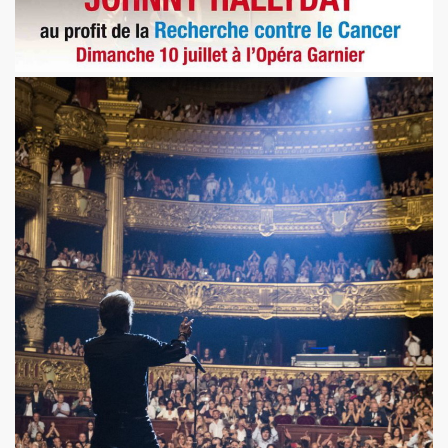
AU) MONDE" au Forum de Liege (27 septembre 2008).
septembre 2008) : photos dans les coulisses des concerts.
is le 8 septembre 2008.
Paris le 30 mai 2008.
 et MARIE FRANCE le 20 fevrier 2008 au CENTRE WALL
CE le 1er fevrier 2008 au BATACLAN (Paris).
(1982).
"39 DE FIEVRE" de MARIE FRANCE par JEAN-WILLIAM THOUR
ANCE (disponibles depuis decembre 2009).
 dans "TELERAMA" (16 decembre 2009).
dans "STUDIO CINE LIVE MAGAZINE" (fevrier 2010).