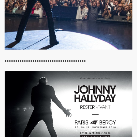
dans "OPEN MAG" (decembre 2009 - janvier 2010).
 dans "PARIS MATCH" (23 decembre 2009).
" dans "ACCORDEON ET ACCORDEONISTES" (janvier 201
 par JEAN-WILLIAM THOURY dans "JUKE BOX MAGAZINE
••••••••••••••••••••••••••••••••••••••
SONNE" dans "LES INROCKUTPIBLES" (28 octobre 2009
 dans "FEMME ACTUELLE" (2 novembre 2009).
ctobre 2009).
ALL et MARIE FRANCE le 24 septembre 2007 a la Fleche 
CE dans "ROCK & FOLK" (juillet 2008).
NE DE LA DISCOTHEQUE" (septembre 1983).