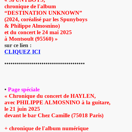
chronique de l'album
R FOLLLIES" (decembre 2013).
“DESTINATION UNKNOWN”
(2024, coréalisé par les Spunyboys
 PASCAUD dans "TELERAMA" (8 au 14 janvier 2014).
& Philippe Almosnino)
et du concert le 24 mai 2025
 MATIN" (20 decembre 2013).
à Montsoult (95560) »
sur ce lien :
AROSCOPE" (mercredi 18 decembre 2013).
CLIQUEZ ICI
de MANFRED T. MUGLER dans "TETU" (decembre 2013).
•••••••••••••••••••••••••••••••••••••••
n") + ICI PARIS le 14 novembre 2013 au TRIANON (Paris) :
 CHINA GIRL" le 3 octobre 2013 aux TROIS BAUDETS (Pa
•
Page spéciale
 CHRISTOPHE MAE au PALAIS DES SPORTS 2013 (Paris) 
« Chronique du concert de HAYLEN,
avec PHILIPPE ALMOSNINO à la guitare,
anaries (juillet 2013).
le 21 juin 2025
devant le bar Chez Camille (75018 Paris)
musique" dans "PARIS MONTMARTRE" (ete 2013).
+ chronique de l'album numérique