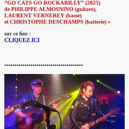
3 au TRIANON (avec MICK JONES) et le 12 juillet 2013 sur 
“GO CATS GO ROCKABILLY” (2025)
de PHILIPPE ALMOSNINO (guitare),
LE RICHARD, le 7 juin 2005 a L'OLYMPIA : compte rendu.
LAURENT VERNEREY (basse)
et CHRISTOPHE DESCHAMPS (batterie) »
013 au THEATRE DU PETIT SAINT MARTIN (Paris) : compt
sur ce lien :
ENDS DU SINGE") le 28 juin 2013 au PALAIS DES SPORTS 
CLIQUEZ ICI
CKER TOUR" de JOHNNY HALLYDAY le 16 juin 2013 a BER
UT CHIC" par JEAN ERIC PERRIN ("ROCK AND FOLK", 1
•••••••••••••••••••••••••••••••••••••••
IEVRE" de MARIE FRANCE par CHRISTIAN LEBRUN dans "BE
ouent l'album "39 DE FIEVRE" le 18 mai 2013 au RESERV
jouent l'album "39 DE FIEVRE" a SOS RECORDING a ANS
 LA FEMME le 14 mai 2013 a la FNAC FORUM des HALLES 
3) de LA FEMME : chronique de l'album CD.