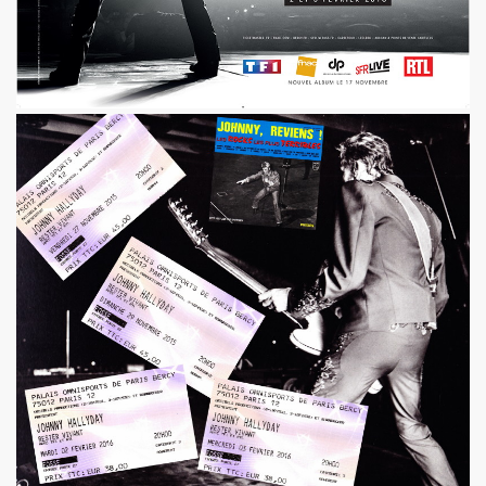
DOT dans "TELERAMA" du 7 octobre 2009.
IN sur le site de RFI (octobre 2009).
ALAIN PACADIS (1978).
dans "LIBERATION" (14 avril 2003).
 nuits" dans "LE MONDE" (avril 2003).
LK" (mars 1997).
LINE dans "ROCK & FOLK" (juin 2003).
K" (1994) par H.M.
ns le magazine "FEELING" (numero 3, mars 1978).
 nee" ("7 a Paris", 1990).
PAUD, ALAIN CHENNEVIERE, HUGO HOOKA HEY, TONY TRU