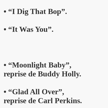
 ASSASSINE" de MARIE FRANCE par JEAN WILLIAM THOUR
•
“I
Dig That Bop”.
19, textes de PATRICK LOISEAU, produit par RENAUD) de DA
on album "Tendre assassine" dans le mensuel "Causeur" (
•
“I
t Was You”.
15 septembre 2019 a Paris pour la promotion de son albu
p de vague à l'âme", "Tendre assassine") le 10 juillet 201
 juillet 2019 a Paris pour son miniconcert "Tendre assassi
•
“M
oonlight Baby”,
concert le 27 juin 2019 a la Maroquinerie (Paris) : compt
reprise de Buddy Holly.
 ses trois premiers concerts, les 29 mars + 4 et 5 avril 20
remier album solo de YAROL POUPAUD.
•
“G
lad All Over”,
16 avril 2019 a Paris pour la suite de l enregistrement
reprise de Carl Perkins.
oncert") : chronique de son album "J'ai quelque chose a vo