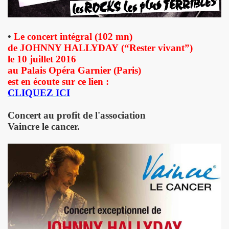
u concert de BIJOU SVP le 14 novembre 2009 a l'EUROPEEN
e 28 octobre 2009 a l'Espace 315 du CENTRE POMPIDOU 
•
Le concert intégral (102 mn)
au concert d'ALEX BEAUPAIN le 17 octobre 2009 aux TROI
de JOHNNY HALLYDAY (“Rester vivant”)
le 10 juillet 2016
e 3 octobre 2009 a L'ARCHIPEL (Paris).
au Palais Opéra Garnier (Paris)
est en écoute sur ce lien :
STAR MAG" (2 octobre 2009).
CLIQUEZ ICI
e 28 aout 2009 aux TROIS BAUDETS a Paris.
Concert au profit de l'association
Vaincre le cancer.
 BARDOT" le 16 mai 2009 a L'ARCHIPEL a Paris.
E et JACQUES DUVALL les 18 et 19 avril 2009 aux TR
CE le 17 avril 2009 au GLOBO a PARIS.
Paris le 11 octobre 2008.
 7 octobre 2008.