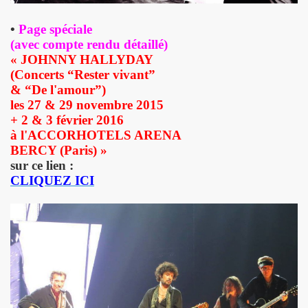
D and friends) le 22 janvier 2010 au POINT FMR (Pari
•
Page spéciale
(avec compte rendu détaillé)
 POUPAUD, THE HELLBOYS, HEARTBREAK HOTEL, VINCENT P
« JOHNNY HALLYDAY
(Concerts
“Rester vivant
”
IBUS (Paris).
&
“De l'amour
”)
les 27 & 29 novembre 2015
e 2006 et le 31 mars 2007 au NOUVEAU CASINO (Paris).
+ 2 & 3 février 2016
à l'ACCORHOTELS ARENA
GIBUS (Paris).
BERCY (Paris)
»
sur ce lien :
CLIQUEZ ICI