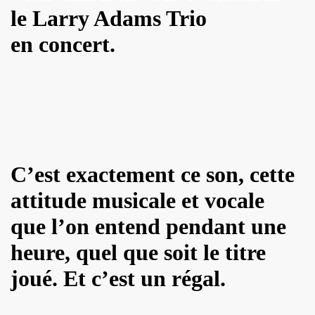
le Larry Adams Trio
 EP quatre titres (2023) : chronique detaillee.
en concert.
HOURY en power rock n roll trio, premiers concerts a Pari
roll trio improvise le 6 janvier 2024 a Rock Paradise) : co
ts "AJASPHERE" le 7 septembre 2023 a la Chapelle XIV Musi
edicaces pour son livre "On connaît ma chanson" le 16 d
UC (de LA SOURIS DEGLINGUEE) le 15 decembre 2023 au cr
C’est exactement ce son, cette
attitude musicale et vocale
 (concert "A plein cœur") jouent JOHNNY HALLYDAY, le 9
que l’on entend pendant une
terview dans "TRIBU MOVE" numero 275 (novembre 2023).
heure, quel que soit le titre
O" le 26 aout 2023 a Luzarches (95) et le 16 septembre 2
joué. Et c’est un régal.
2023 par la troupe SAYNETE ET SANS BAVURE au Theatre
ELLE" (2023) de MARIE FRANCE (realise et compose par Leo