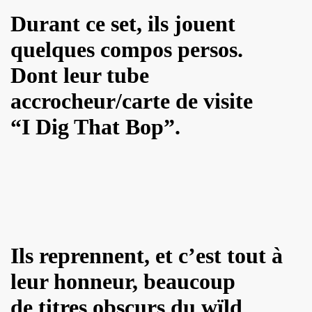
Durant ce set, ils jouent
THOURY en power rock n roll trio le 4 octobre 2024 a Montr
quelques compos persos.
", conference de PATRICK "Ki-ox" CARDE (guitariste de NU
Dont leur tube
 "AJASPHERE vol. II" le 6 septembre 2024 a la Fondation Lo
accrocheur/carte de visite
t sera belle") et LEONARD LASRY ("Le grand danger de se 
“I Dig That Bop”.
s "AJASPHERE VOL. II" les 6 et 27 avril 2024 + le 5 juin 20
IN Z. KAN : chronique par PATRICK EUDELINE dans "RockF
Jean Nakache, Jerome Lambert, Patrice Brochery et leurs a
de la raya" (2024) : chronique detaillee.
Ils reprennent, et c’est tout à
trement en 1996 de l album "MARIE FRANCE" (paru en 199
leur honneur, beaucoup
7 par la journaliste ALIAS dans "Presto".
de titres obscurs du wïld