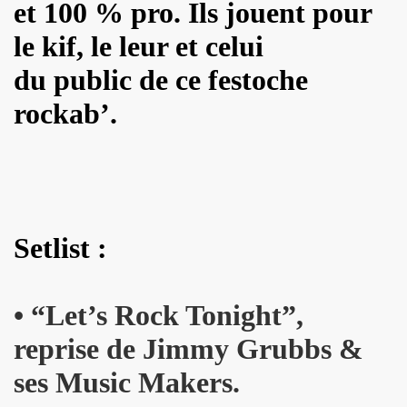
et 100 % pro. Ils jouent pour
NAL" (2016) de DR JOHN COOPER CLARKE et HUGH CORNWE
le kif, le leur et celui
 BENJAMIN SIKSOU dans "LES SOULIERS ROUGES", album s
du public de ce festoche
rockab’.
ARIE FRANCE le 7 decembre 2019 au Silencio (Paris) : com
'ICI PARIS : chronique detaillee.
ES MALKA FAMILY les 19 et 20 decembre 2019 a La Maroquine
 Du 16 au 22 novembre 2019 pour l expo "La fabrique des id
Setlist :
 de MARIE FRANCE (realise et compose par Leonard Lasry, 
DAPHNE VICTOR dans "Tribu Move" (octobre 2019) pour l a
•
“L
et’s Rock Tonight”,
SSASSINE" de MARIE FRANCE dans "Liberation" (19 et 20 
reprise de Jimmy Grubbs &
ses Music Makers.
 moi" dans "ROCKFOLKsvp" (novembre 2019), par JEAN-