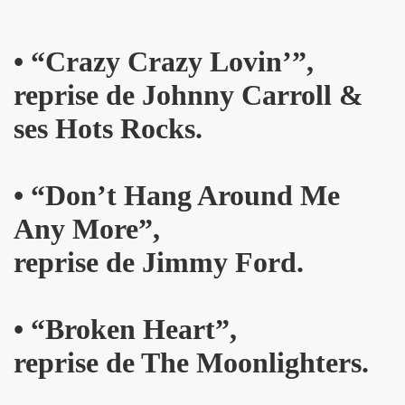
: ils ne se quitteront jamais", par FRANCOIS GUIBERT (d
•
“C
razy Crazy Lovin’”,
ES DUVALL" (realise par Benjamin Schoos et Chris Cerri,
reprise de Johnny Carroll &
allumeurs d'etoiles") le 2 juillet 2016 a DOMONT (95) : 
ses Hots Rocks.
" (special "39 de fievre) de MARIE FRANCE ET LES FANTO
•
“D
on’t Hang Around Me
 "1976-2016" le 22 avril 2016 aux RENDEZ VOUS D AILLEU
Any More”,
chansons de JACQUES DUVALL) le 25 mars 2016 a l OLYMP
reprise de Jimmy Ford.
cal Berlin" et "Sphynx") le 18 mars 2016 a l EMB de Sannoi
LIPPE DAUGA, JEAN-WILLIAM THOURY et VINCENT PALME
•
“B
roken Heart”,
IGO" + concert le 5 decembre 2015 a LA MAROQUINERIE (
reprise de The Moonlighters.
Modernes, album "Les visiteurs du soir" en 1981) par P