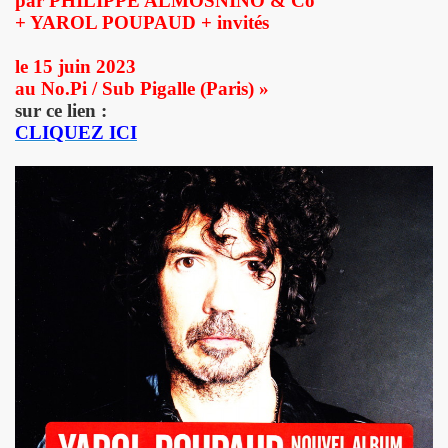
par PHILIPPE ALMOSNINO & Co
+ YAROL POUPAUD + invités
ND REX et JEAN-PIERRE MADER a Villeneuve (oct. 2012) :
le 15 juin 2023
 SCOP CLUB (Paris) : compte rendu.
au No.Pi / Sub Pigalle (Paris) »
sur ce lien :
 MACHINE, SUGAR AND TIGER, EFFELLO ET LES EXTRATERR
CLIQUEZ ICI
s 11 et 12 decembre 2012 a BERLIN.
EMENT DE MOI" (2012), film-serie de STEVE CATIEAU.
juillet et aout 2012).
L : les deux font la paire" ("La Libre Belgique", 14 jui
s 15, 16 et 17 juin 2012 au STADE DE FRANCE (Saint-Den
in 2012 a L'INTERNATIONAL (Paris).
: "How we met" dans le journal anglais "THE INDEPENDE