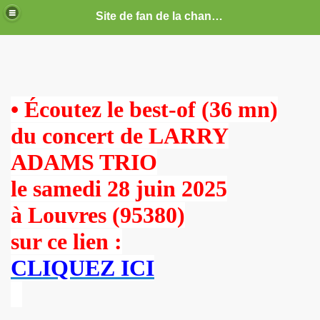
Site de fan de la chanteuse Marie France
ARIE FRANCE
CE : photos, documents, tracts, interviews, articles, etc.
• Écoutez le best-of (36 mn)
septembre 2019 a decembre 2026.
du concert de LARRY
anvier 2017 a decembre 2019.
ADAMS TRIO
illet 2016 a decembre 2016.
le samedi 28 juin 2025
ecembre 2015 a juin 2016.
à Louvres (95380)
illet 2015 a decembre 2015.
sur ce lien :
nvier a juin 2015.
CLIQUEZ ICI
illet 2014 a decembre 2014.
nvier 2014 a juin 2014.