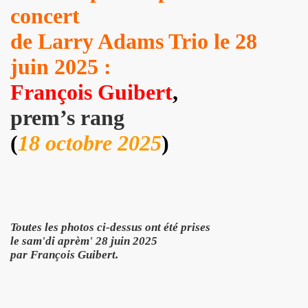
concert
s plus pour Dieu") + BENJAMIN SCHOOS ("Beau futur") + 
de Larry Adams Trio le 28
rt "Hommage a PASCAL BORNE" (guitariste de Chihuahua, 
juin 2025 :
rlene Dietrich et Marilyn Monroe) dans les "MUGLER FOLL
François Guibert
,
E dans le journal "CANDY" n°8 (hiver 2014 2015).
prem’s rang
(
18 octobre 2025
)
q minutes, j'suis prete !" et "Redevenir modeste") : inte
 man show "2") le 4 janvier 2015 au THEATRE DEJAZET (Pa
, chanteuse de Superbus) le 25 septembre 2014 au NOUVE
Toutes les photos ci-dessus ont été prises
"95200" » de MINISTERE A.M.E.R (Stomy Bugsy et Passi) le 
le sam'di aprèm' 28 juin 2025
par François Guibert.
DRONES (album "THE TANGIBLE EFFECT OF LOVE") feat. 
ns le Sud de de la France, dans les Vosges (juin et juillet