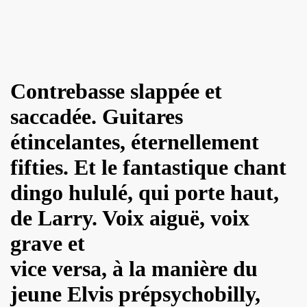
 octobre 2023 a Paris pour la promotion de l album "La nui
4K 2022, film de GERARD KRAWCZYK, avec PAULINE LAFO
Contrebasse slappée et
s, le 10 mars 2022 aux Disquaires, les 23 et 30 avril 2023 + 
saccadée. Guitares
ALLYDAY" par PHILIPPE ALMOSNINO & co + YAROL POUPAUD + 
étincelantes, éternellement
ts "AJASPHERE" le 23 novembre 2022 au Pop Up du Label et l
fifties. Et le fantastique chant
11 janvier 2023 et du 4 au 12 mai 2023 pour la suite et f
dingo hululé, qui porte haut,
"Start Walkin' 1965-1976"), le 17 avril 2005 au Grand Rex 
de Larry. Voix aiguë, voix
me concerts "SUPERLUNE", le 3 juin 2022 au New Morning (Pa
grave et
e 13 octobre 2022 a l'Olympia (Paris) + l'album "TEATRO L
vice versa, à la manière du
jeune Elvis prépsychobilly,
au 11 novembre 2022 a Paris pour l enregistrement de 