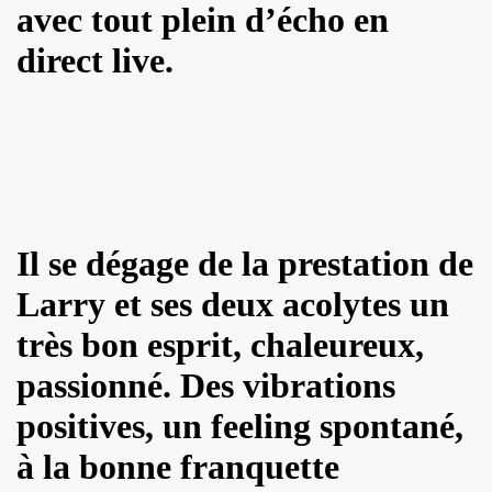
avec tout plein d’écho en
ES" le 21 mai 2022 au Zenith (Paris) : compte rendu deta
direct live.
 au 11 juin 2022 a Paris.
ars au 4 avril 2022 a Paris pour l enregistrement de 
ur l album "SUPER LUNE", le 11 decembre 2021 a l Elysee M
S jouent JOHNNY HALLYDAY, le 5 decembre 2021, au Johnn
man : les Mémoires du batteur de VINCE TAYLOR et JOH
Il se dégage de la prestation de
Larry et ses deux acolytes un
ical Berlin"), concert "Paradigmes" le 7 octobre 2021 au pa
très bon esprit, chaleureux,
NTY (piano), concerts "Dans la peau" les 5 et 6 octobre 20
passionné. Des vibrations
cal Berlin"), premier concert avec public du "Paradigme tou
positives, un feeling spontané,
oles de JACQUES DUVALL, musique de LEONARD LASRY, 2
à la bonne franquette
VES, avec ALEXANDRE WETTER : chronique detaillee.