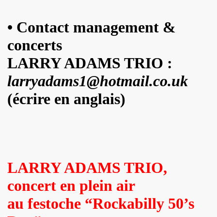
illet 2013 a decembre 2013.
• Contact management &
llet 2012 a juin 2013.
concerts
LARRY ADAMS TRIO :
llet 2011 a juin 2012.
larryadams1@hotmail.co.uk
nvier 2011 a juin 2011.
(écrire en anglais)
illet 2010 a decembre 2010.
nvier 2010 a juin 2010.
anvier 2009 a decembre 2009.
mars 2008 a decembre 2008.
LARRY ADAMS TRIO,
concert en plein air
UN (a partir d'octobre 2021).
au festoche “Rockabilly 50’s