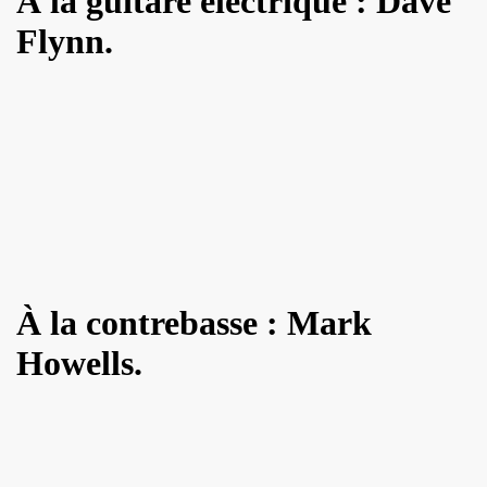
À la guitare électrique : Dave
l") ET LE DRAGON ALL STARS + CATASTROPHE + REMI KLEIN,
Flynn.
E ADRIAN, concert litteraire "Hotel Roma" le 4 avril 2025 a
 THOURY, concerts "MONOMANIAQUES" en power rock n roll 
024" le 21 mars 2025 a La Cigale (Paris) : chronique deta
an" (2024) de VIKTOR HUGANET : chronique detaillee.
JOU DAUGA : chronique detaillee.
 + LES ROYAL FLUSH le 22 juin 2024 a La Chapelle en Se
À la contrebasse : Mark
AKA" au Tamanoir de Gennevilliers, a Fontenay-sous-Bois 
Howells.
UR le 23 novembre 2024 a la Boule noire (Paris) : compte 
 en tete daffiche "AJASPHERE vol. II" le 18 novembre 2024 
MACHINE", avec seance de dedicaces de MARLON MAGNEE et