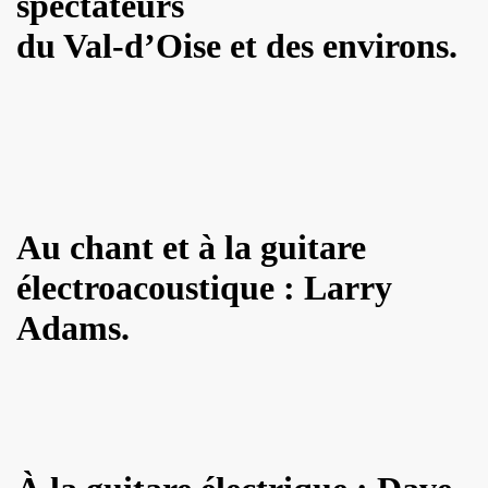
spectateurs
du Val-d’Oise et des environs.
 "AJASPHERE" le 30 août 2025 en la chapelle Reille (75014
illy "I DIG THAT BOP" le 28 juin 2025 a Louvres (95) : com
U le 24 juin 2025, terre plein central du boulevard Rochech
ALMOSNINO a la guitare) le 21 juin 2025 devant le bar Che
 "AJASPHERE" dans la nuit du 20 au 21 juin 2025 en l eglis
Au chant et à la guitare
ge a DANIEL DARC le 19 juin 2025, rue Charles Delesclu
électroacoustique : Larry
OUTREBLEU" le 10 juin 2025 au Cafe de la Danse (Paris) : 
Adams.
NKNOWN" (2024, corealise par Les Spunyboys et Philippe A
" (2025) d'YZOULA : chronique detaillee.
rt "AJASPHERE" le 15 mai 2025 au Badaboum (Paris) : comp