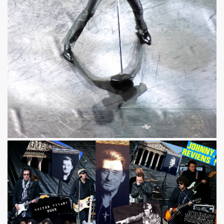
ARADIS SUR TERRE" au THEATRE EDOUARD VII (Paris) :
rage "THE NAMELESS SPECTACLE" (2011, avec SWANN ARLAU
seance cinema speciale MARIE FRANCE (8 octobre 2011) et 
e la 17e edition de "CHERIES-CHERIS" du 7 au 16 octobr
EIL le 20 juillet 2011 a L'ANGORA (Paris).
ert integral) de BIJOU SVP (PHILIPPE DAUGA) le 21 jui
IAM ET LES LOVED DRONES, JACQUES DUVALL, PASCALE B
RIO au "Cafe-debat" autour de COPI le 2 avril 2011 au 
DVD) "IL Y AVAIT UNE FOIS FREAKSVILLE" (2011).
esente en avant-premiere "LE BIJOU DE GAINSBOURG" le