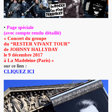
D DRONES le 12 fevrier 2011 a l'INTERNATIONAL (Paris)
rsaire de MARIE FRANCE le 9 fevrier 2011 au restaurant du Se
 publique de "QUERELLE DE BREST", un musical de VINCEN
•
Page spéciale
(avec compte rendu détaillé)
e 25 decembre 2010 et le 1er janvier 2011.
« Concert du groupe
du “RESTER VIVANT TOUR”
rs du gala-diner annuel au profit de l'association AIDES
de JOHNNY HALLYDAY
le 9 décembre 2017
e 8 octobre 2010 a l UNDERBELLY CLUB a LONDRES.
à La Madeleine (Paris) »
sur ce lien :
 26 septembre 2010 aux BOUFFES DU NORD (Paris).
CLIQUEZ ICI
 6, 7 et 8 aout 2010 au festival "LES NUITS SECRETES
 le 20 juillet 2010 aux "TOILES DU SUD" a COTIGNAC (83
010 a NICE (06).
t 14 juin 2010 a l'EDEN ROC a ANTIBES (06).