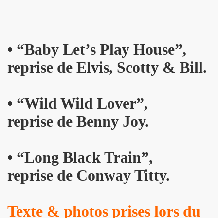
PALMER et JEAN WILLIAM THOURY par PHILIPPE MANOEUVRE
r vivant" et "De l amour") les 27 et 29 novembre 2015 + 2 
•
“B
aby Let’s Play House”,
 PHILIPPE ALMOSNINO (concert "Mutant Love" pour NIKOL
reprise de Elvis, Scotty & Bill.
EAR DEVICE (1982 a 1989) : 45 revolutions par minute, histoi
e Paris a Sete (du 2 au 4 novembre 2015).
•
“W
ild Wild Lover”,
u 23 au 25 octobre 2015 a Biarritz.
reprise de Benny Joy.
ret intimiste à paraître en 2016.
hat ???" et "Psycho Tropical Berlin") le 5 juillet 2015 a
•
“L
ong Black Train”,
reprise de Conway Titty.
'amour" (2015) : chronique detaillee.
ZY le 4 mai 2015 au PALAIS DES SPORTS (Paris) : comp
Texte & photos prises lors du
 le 3 avril 2015 a LA BOULE NOIRE (Paris) : compte rend