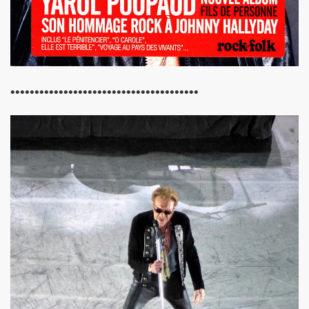
L & JEAN-MARC LEDERMAN) : l'album "ROMANIA" (2012),
t BENJAMIN SCHOOS le 9 mai 2012 au RESERVOIR (Paris
chronique detaillee du nouveau CD et du show 2012.
•••••••••••••••••••••••••••••••••••••••
re des Arts et des Lettres par FREDERIC MITTERRAND, minis
 avril 2012).
21 mars 2012 au BOTANIQUE - LA ROTONDE (Bruxelles) et 
nneur" dans "ACCORDEON et ACCORDEONISTES" (avril 2
 l'album "KISS" de MARIE FRANCE ET LES FANTOMES dan
ACLAN (Paris) : compte rendu.
u nouvel album de PHANTOM Featuring MARIE FRANCE.
OS (MIAM MONSTER MIAM), avec LES EXPERTS EN DESESPO