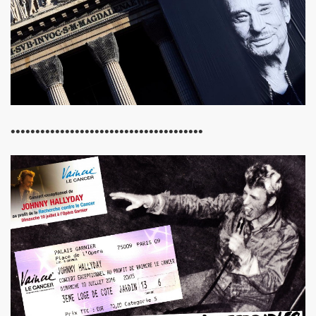
B" le 4 juin 2010 au CLOITRE DES JACOBINS a TOULOUS
MAGE A SERGE REZVANI" le 2 juin 2010 aux TROIS BAUDE
 CONTROL CLUB, BERTRAND BURGALAT au "TRIBUTE TO P
MARIE FRANCE le 15 mai 2010 au musee MAC-VAL de VITR
•••••••••••••••••••••••••••••••••••••••
BARDOT ("MON BB")" le 15 avril 2010 a la FNAC FORUM 
0 au cabaret ARTISHOW (Paris) pour l'emission "DIVAS S
ar MARIE FRANCE le 25 janvier 2010 au THEATRE DU RON
du 26 au 30 decembre 2009 aux TROIS BAUDETS (Paris)
09 chez BASTIEN DE ALMEIDA (Paris) en seance de dedica
009 au CHACHA CLUB (Paris).