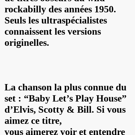
BIJOU (Vincent Palmer, Philippe Dauga, Dynamite Yan, Jean
rockabilly des années 1950.
l du "Aseptise Tour") + IZAE, le 6 juin 2024 au Casino de 
Seuls les ultraspécialistes
 le 9 mars 2024 a la Boule noire (Paris) : compte rend
connaissent les versions
expo "Douce France, des musiques de l'exil aux cultures u
originelles.
, amour, mort)" le 17 mars 2024 au New Morning + concert 
D DANGER DE SE PLAIRE" le 26 mars 2024 a la Nouvelle E
etit Paris (Liege) : dossier de presentation.
La chanson la plus connue du
"ZeWeed" (hiver 2024) pour l album "LA NUIT QUI VIENT 
set : “Baby Let’s Play House”
 (2023) : chronique detaillee de ses dix albums studio 
d’Elvis, Scotty & Bill. Si vous
OS AMORES : chronique detaillee.
aimez ce titre,
 PAUL SIMONON), concert et album "CAN WE DO TOMORROW
vous aimerez voir et entendre