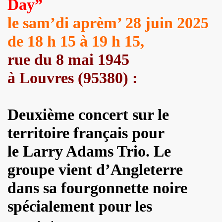
Day”
e 1977 a 1983.
le sam’di aprèm’ 28 juin 2025
ive).
de 18 h 15 à 19 h 15,
CORDÉONISTES" (et courrier des lecteurs de "JUKE BOX
rue du 8 mai 1945
es de MARIE FRANCE parus entre 2006 et 2012.
à Louvres (95380) :
 setlists.
Deuxième concert sur le
 set-lists.
territoire français pour
 le fanzine L ORDONNANCE (2004).
le Larry Adams Trio. Le
E FRANCE : concerts, spectacles, expositions, cabaret, etc.
groupe vient d’Angleterre
t "AJASPHERE" le 28 octobre 2025 au Petit Bain (75013 Par
dans sa fourgonnette noire
OK KO" le 16 octobre 2025 au Zenith (Paris) : chronique de
spécialement pour les
N UNKNOWN" le 27 septembre 2025 a Gouvieux (60) : comp