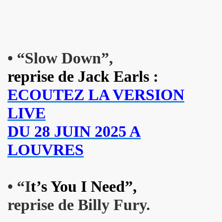
 toi" et concert le 19 octobre 2018 a La Seine Musicale : 
nvier au 11 fevrier 2019 a Paris pour l enregistrement 
•
“S
low Down”,
 17 septembre 2018 a Paris.
reprise de Jack Earls :
e en août 2018 pour rendre visite a MARIE FRANCE.
ECOUTEZ LA VERSION
 29 juin au 8 juillet 2018 pour le tournage du film "Hunter
LIVE
all", "39 de fievre") : interview dans "La Gazette du rock
DU 28 JUIN 2025 A
LLYDAY ("Les rocks les plus terribles"), BOBBIE CLAR
LOUVRES
roliere-auteur de huit textes de l album "JOHNNY, R
9 fevrier 2018 a Paris.
•
“I
t’s You I Need”,
reprise de Billy Fury.
nt-Francois" de MARIE FRANCE (avec STAIV GENTIS) par PIER