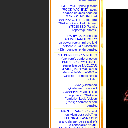
rendu detaille.
LA FEMME : pop up store
"ROCK MACHINE", avec
seance de dedicaces de
MARLON MAGNEE et
SACHA GOT, le 12 octobre
2024 au Grand Hotel Amour
(75010 SSD Paris) :
reportage photos.
DANIEL SANI chante
JEAN-WILLIAM THOURY
en power rock n roll trio le 4
octobre 2024 a Montreuil
(93) : compte rendu detaille.
"LE PUNK EN 77 MINUTES
(environ)", conference de
PATRICK "Ki-ox" CARDE
(guitariste de NUCLEAR
DEVICE) le 24 mai 2024 a
Paris et le 25 mai 2024 a
Nanterre : compte rendu
detaille.
AJA (Clemence
Quelennec), concert
"AJASPHERE vol. II" le 6
septembre 2024 a la
Fondation Louis Vuitton
(Paris) : compte rendu
detaille.
MARIE FRANCE ("La nuit
qui vient sera belle") et
LEONARD LASRY ("Le
grand danger de se plaire")
a l exposition "NUIT