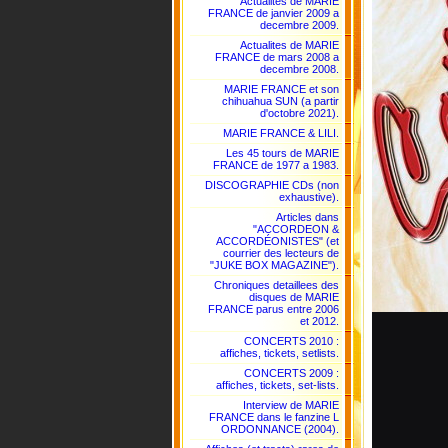
Actualites de MARIE
FRANCE de janvier 2009 a
decembre 2009.
Actualites de MARIE
FRANCE de mars 2008 a
decembre 2008.
MARIE FRANCE et son
chihuahua SUN (a partir
d'octobre 2021).
MARIE FRANCE & LILI.
Les 45 tours de MARIE
FRANCE de 1977 a 1983.
DISCOGRAPHIE CDs (non
exhaustive).
Articles dans
"ACCORDEON &
ACCORDÉONISTES" (et
courrier des lecteurs de
"JUKE BOX MAGAZINE").
Chroniques detaillees des
disques de MARIE
FRANCE parus entre 2006
et 2012.
CONCERTS 2010 :
affiches, tickets, setlists.
CONCERTS 2009 :
affiches, tickets, set-lists.
Interview de MARIE
FRANCE dans le fanzine L
ORDONNANCE (2004).