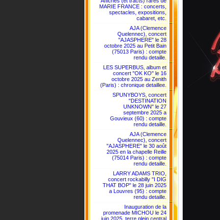
Affiches (et tracts) rares de
MARIE FRANCE : concerts,
spectacles, expositions,
cabaret, etc.
AJA (Clemence
Quelennec), concert
"AJASPHERE" le 28
octobre 2025 au Petit Bain
(75013 Paris) : compte
rendu detaille.
LES SUPERBUS, album et
concert "OK KO" le 16
octobre 2025 au Zenith
(Paris) : chronique detaillee.
SPUNYBOYS, concert
"DESTINATION
UNKNOWN" le 27
septembre 2025 a
Gouvieux (60) : compte
rendu detaille.
AJA (Clemence
Quelennec), concert
"AJASPHERE" le 30 août
2025 en la chapelle Reille
(75014 Paris) : compte
rendu detaille.
LARRY ADAMS TRIO,
concert rockabilly "I DIG
THAT BOP" le 28 juin 2025
a Louvres (95) : compte
rendu detaille.
Inauguration de la
promenade MICHOU le 24
juin 2025, terre plein central