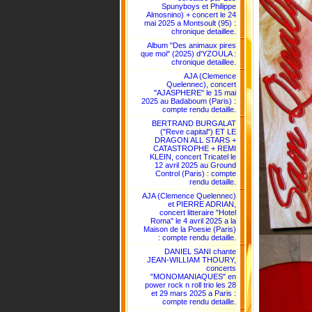
Spunyboys et Philippe
Almosnino) + concert le 24
mai 2025 a Montsoult (95) :
chronique detaillee.
Album "Des animaux pires
que moi" (2025) d'YZOULA :
chronique detaillee.
AJA (Clemence
Quelennec), concert
"AJASPHERE" le 15 mai
2025 au Badaboum (Paris) :
compte rendu detaille.
BERTRAND BURGALAT
("Reve capital") ET LE
DRAGON ALL STARS +
CATASTROPHE + REMI
KLEIN, concert Tricatel le
12 avril 2025 au Ground
Control (Paris) : compte
rendu detaille.
AJA (Clemence Quelennec)
et PIERRE ADRIAN,
concert litteraire "Hotel
Roma" le 4 avril 2025 a la
Maison de la Poesie (Paris)
: compte rendu detaille.
DANIEL SANI chante
JEAN-WILLIAM THOURY,
concerts
"MONOMANIAQUES" en
power rock n roll trio les 28
et 29 mars 2025 a Paris :
compte rendu detaille.