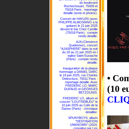
du boulevard
Rochechouart, 75009 et
75018 Paris : reportage
detaille (texte et photos).
Concert de HAYLEN (avec
PHILIPPE ALMOSNINO a la
guitare) le 21 juin 2025
devant le bar Chez Camille
(75018 Paris) : compte
rendu detaille.
AJA (Clemence
Quelennec), concert
"AJASPHERE" dans la nuit
du 20 au 21 juin 2025 en l
eglise Saint Eustache
(Paris) : compte rendu
detaille.
Inauguration de la plaque
hommage a DANIEL DARC
• Co
le 19 juin 2025, rue Charles
Delescluze, 75011 Paris :
reportage detaille. Avec
(10 
FREDERIC LO, MARC
DUFAUD et GEORGES
BETZOUNIS.
CLIQ
FREDERIC LO, album et
concert "LOUTREBLEU" le
10 juin 2025 au Cafe de la
Danse (Paris) : chronique
detaillee.
SPUNYBOYS, album
"DESTINATION
UNKNOWN" (2024,
corealise par Les