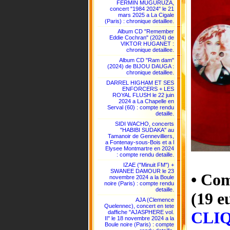
FERMIN MUGURUZA,
concert "1984 2024" le 21
mars 2025 a La Cigale
(Paris) : chronique detaillee.
Album CD "Remember
Eddie Cochran" (2024) de
VIKTOR HUGANET :
chronique detaillee.
Album CD "Ram dam"
(2024) de BIJOU DAUGA :
chronique detaillee.
DARREL HIGHAM ET SES
ENFORCERS + LES
ROYAL FLUSH le 22 juin
2024 a La Chapelle en
Serval (60) : compte rendu
detaille.
SIDI WACHO, concerts
"HABIBI SUDAKA" au
Tamanoir de Gennevilliers,
a Fontenay-sous-Bois et a l
Elysee Montmartre en 2024
: compte rendu detaille.
IZAE ("Minuit FM") +
SWANEE DAMOUR le 23
• Com
novembre 2024 a la Boule
noire (Paris) : compte rendu
detaille.
(19 
AJA (Clemence
Quelennec), concert en tete
CLIQ
daffiche "AJASPHERE vol.
II" le 18 novembre 2024 a la
Boule noire (Paris) : compte