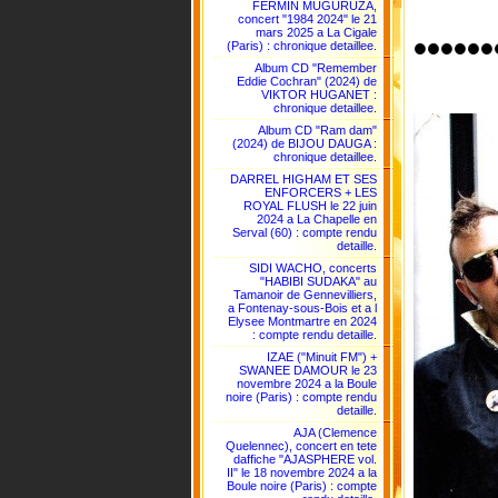
FERMIN MUGURUZA,
concert "1984 2024" le 21
mars 2025 a La Cigale
••••••
(Paris) : chronique detaillee.
Album CD "Remember
Eddie Cochran" (2024) de
VIKTOR HUGANET :
chronique detaillee.
Album CD "Ram dam"
(2024) de BIJOU DAUGA :
chronique detaillee.
DARREL HIGHAM ET SES
ENFORCERS + LES
ROYAL FLUSH le 22 juin
2024 a La Chapelle en
Serval (60) : compte rendu
detaille.
SIDI WACHO, concerts
"HABIBI SUDAKA" au
Tamanoir de Gennevilliers,
a Fontenay-sous-Bois et a l
Elysee Montmartre en 2024
: compte rendu detaille.
IZAE ("Minuit FM") +
SWANEE DAMOUR le 23
novembre 2024 a la Boule
noire (Paris) : compte rendu
detaille.
AJA (Clemence
Quelennec), concert en tete
daffiche "AJASPHERE vol.
II" le 18 novembre 2024 a la
Boule noire (Paris) : compte