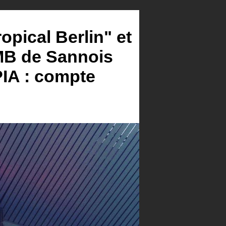
pical Berlin" et
EMB de Sannois
PIA : compte