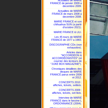
Actualites de MARIE
FRANCE de janvier 2009 a
decembre 2009.
Actualites de MARIE
FRANCE de mars 2008 a
decembre 2008.
MARIE FRANCE et son
chihuahua SUN (a partir
d'octobre 2021).
MARIE FRANCE & LILI.
Les 45 tours de MARIE
FRANCE de 1977 a 1983.
DISCOGRAPHIE CDs (non
exhaustive).
Articles dans
"ACCORDEON &
ACCORDÉONISTES" (et
courrier des lecteurs de
"JUKE BOX MAGAZINE").
Chroniques detaillees des
disques de MARIE
FRANCE parus entre 2006
et 2012.
CONCERTS 2010 :
affiches, tickets, setlists.
CONCERTS 2009 :
affiches, tickets, set-lists.
Interview de MARIE
FRANCE dans le fanzine L
ORDONNANCE (2004).