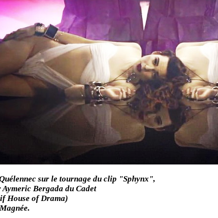
uélennec sur le tournage du clip "Sphynx",
ar Aymeric Bergada du Cadet
tif House of Drama)
 Magnée.