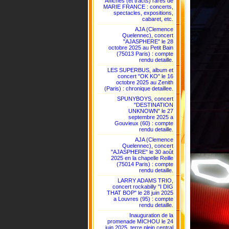
Affiches (et tracts) rares de
MARIE FRANCE : concerts,
spectacles, expositions,
cabaret, etc.
AJA (Clemence
Quelennec), concert
"AJASPHERE" le 28
octobre 2025 au Petit Bain
(75013 Paris) : compte
rendu detaille.
LES SUPERBUS, album et
concert "OK KO" le 16
octobre 2025 au Zenith
(Paris) : chronique detaillee.
SPUNYBOYS, concert
"DESTINATION
UNKNOWN" le 27
septembre 2025 a
Gouvieux (60) : compte
rendu detaille.
AJA (Clemence
Quelennec), concert
"AJASPHERE" le 30 août
2025 en la chapelle Reille
(75014 Paris) : compte
rendu detaille.
LARRY ADAMS TRIO,
concert rockabilly "I DIG
THAT BOP" le 28 juin 2025
a Louvres (95) : compte
rendu detaille.
Inauguration de la
promenade MICHOU le 24
juin 2025, terre plein central