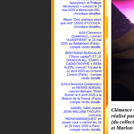
Spunyboys et Philippe
Almosnino) + concert le 24
mai 2025 a Montsoult (95) :
chronique detaillee.
Album "Des animaux pires
que moi" (2025) d'YZOULA :
chronique detaillee.
AJA (Clemence
Quelennec), concert
"AJASPHERE" le 15 mai
2025 au Badaboum (Paris) :
compte rendu detaille.
BERTRAND BURGALAT
("Reve capital") ET LE
DRAGON ALL STARS +
CATASTROPHE + REMI
KLEIN, concert Tricatel le
12 avril 2025 au Ground
Control (Paris) : compte
rendu detaille.
AJA (Clemence Quelennec)
et PIERRE ADRIAN,
concert litteraire "Hotel
Roma" le 4 avril 2025 a la
Maison de la Poesie (Paris)
: compte rendu detaille.
DANIEL SANI chante
Clémence Q
JEAN-WILLIAM THOURY,
réalisé p
concerts
"MONOMANIAQUES" en
(du collec
power rock n roll trio les 28
et 29 mars 2025 a Paris :
et Marlon
compte rendu detaille.