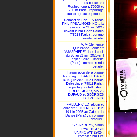
du boulevard
Rochechouart, 75009 et
75018 Paris : reportage
detaille (texte et photos).
Concert de HAYLEN (avec
PHILIPPE ALMOSNINO a la
guitare) le 21 juin 2025
devant le bar Chez Camille
(75018 Paris) : compte
rendu detaille.
AJA (Clemence
Quelennec), concert
"AJASPHERE" dans la nuit
du 20 au 21 juin 2025 en l
eglise Saint Eustache
(Paris) : compte rendu
detaille.
Inauguration de la plaque
hommage a DANIEL DARC
le 19 juin 2025, rue Charles
Delescluze, 75011 Paris :
reportage detaille. Avec
FREDERIC LO, MARC
DUFAUD et GEORGES
BETZOUNIS.
FREDERIC LO, album et
concert "LOUTREBLEU" le
10 juin 2025 au Cafe de la
Danse (Paris) : chronique
detaillee.
SPUNYBOYS, album
"DESTINATION
UNKNOWN" (2024,
corealise par Les