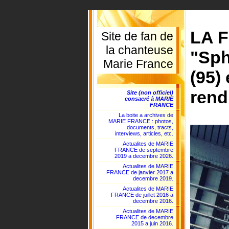
LA F
Site de fan de
la chanteuse
"Sph
Marie France
(95)
rend
Site (non officiel)
consacré à MARIE
FRANCE
La boite a archives de
MARIE FRANCE : photos,
documents, tracts,
interviews, articles, etc.
Actualites de MARIE
FRANCE de septembre
2019 a decembre 2026.
Actualites de MARIE
FRANCE de janvier 2017 a
decembre 2019.
Actualites de MARIE
FRANCE de juillet 2016 a
decembre 2016.
Actualites de MARIE
FRANCE de decembre
2015 a juin 2016.