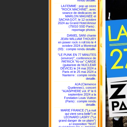
rendu detaille.
LA FEMME : pop up store
"ROCK MACHINE", avec
seance de dedicaces de
MARLON MAGNEE et
SACHA GOT, le 12 octobre
2024 au Grand Hotel Amour
(75010 SSD Paris) :
reportage photos.
DANIEL SANI chante
JEAN-WILLIAM THOURY
en power rock n roll trio le 4
octobre 2024 a Montreuil
(93) : compte rendu detaille.
"LE PUNK EN 77 MINUTES
(environ)", conference de
PATRICK "Ki-ox" CARDE
(guitariste de NUCLEAR
DEVICE) le 24 mai 2024 a
Paris et le 25 mai 2024 a
Nanterre : compte rendu
detaille.
AJA (Clemence
Quelennec), concert
"AJASPHERE vol. II" le 6
septembre 2024 a la
Fondation Louis Vuitton
(Paris) : compte rendu
detaille.
MARIE FRANCE ("La nuit
qui vient sera belle") et
LEONARD LASRY ("Le
grand danger de se plaire")
a l exposition "NUIT