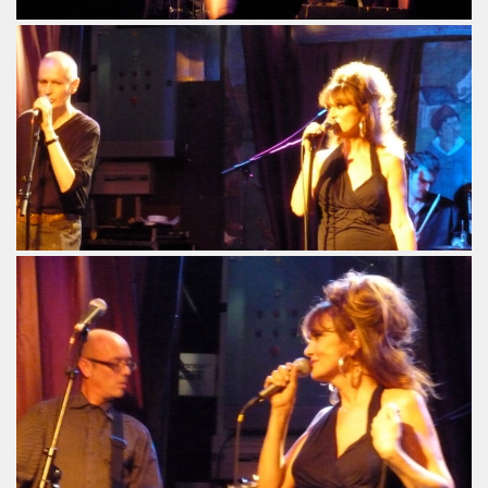
3 au TRIANON (avec MICK JONES) et le 12 juillet 2013 sur 
LE RICHARD, le 7 juin 2005 a L'OLYMPIA : compte rendu.
013 au THEATRE DU PETIT SAINT MARTIN (Paris) : compt
ENDS DU SINGE") le 28 juin 2013 au PALAIS DES SPORTS 
CKER TOUR" de JOHNNY HALLYDAY le 16 juin 2013 a BER
UT CHIC" par JEAN ERIC PERRIN ("ROCK AND FOLK", 1
IEVRE" de MARIE FRANCE par CHRISTIAN LEBRUN dans "BE
ouent l'album "39 DE FIEVRE" le 18 mai 2013 au RESERV
jouent l'album "39 DE FIEVRE" a SOS RECORDING a ANS
 LA FEMME le 14 mai 2013 a la FNAC FORUM des HALLES 
3) de LA FEMME : chronique de l'album CD.