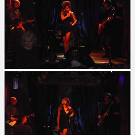
kif" (2017) + concerts a La Cigale (Paris) et au Chinois ("T
IVANT TOUR" de JOHNNY HALLYDAY le 9 decembre 2017 a L
hante Jacques Duvall") dans l'exposition "DAHO L'AIME POP
E CLASH ("Radio Clash sur Paris") le 9 septembre 2017 
Duvall", "39 de fievre") dans "JUKE BOX MAGAZINE" (sep
 DARREL HIGHAM : chronique detaillee.
uvall", "39 de fievre") photographiee le 12 aout 2017 p
de MARIE FRANCE ("chante Jacques Duvall") par PIERRE & 
cho Tropical Berlin") le 2 decembre 2016 a l'Orange Bleue a 
IERRE PRUVOT) et la Troupe de Madame Arthur de la Promen
UVALL") le 25 novembre 2016 + les 23 et 24 fevrier 2017