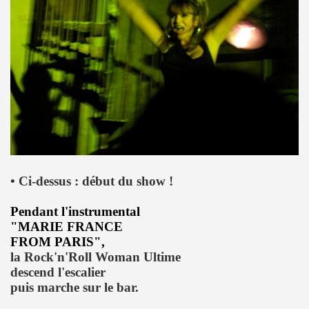
 ASSASSINE" de MARIE FRANCE par JEAN WILLIAM THOUR
19, textes de PATRICK LOISEAU, produit par RENAUD) de DA
on album "Tendre assassine" dans le mensuel "Causeur" (
15 septembre 2019 a Paris pour la promotion de son albu
p de vague à l'âme", "Tendre assassine") le 10 juillet 201
 juillet 2019 a Paris pour son miniconcert "Tendre assassi
• Ci-dessus : début du show !
concert le 27 juin 2019 a la Maroquinerie (Paris) : compt
Pendant l'instrumental
 ses trois premiers concerts, les 29 mars + 4 et 5 avril 20
"MARIE FRANCE
remier album solo de YAROL POUPAUD.
FROM PARIS",
la Rock'n'Roll Woman Ultime
16 avril 2019 a Paris pour la suite de l enregistrement
descend l'escalier
puis marche sur le bar.
oncert") : chronique de son album "J'ai quelque chose a vo