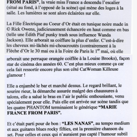
 "AJASPHERE" le 30 août 2025 en la chapelle Reille (75014
illy "I DIG THAT BOP" le 28 juin 2025 a Louvres (95) : com
U le 24 juin 2025, terre plein central du boulevard Rochech
ALMOSNINO a la guitare) le 21 juin 2025 devant le bar Che
 "AJASPHERE" dans la nuit du 20 au 21 juin 2025 en l eglis
ge a DANIEL DARC le 19 juin 2025, rue Charles Delesclu
OUTREBLEU" le 10 juin 2025 au Cafe de la Danse (Paris) : 
NKNOWN" (2024, corealise par Les Spunyboys et Philippe A
" (2025) d'YZOULA : chronique detaillee.
rt "AJASPHERE" le 15 mai 2025 au Badaboum (Paris) : comp