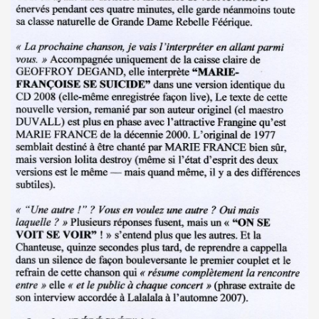
 octobre 2023 a Paris pour la promotion de l album "La nui
4K 2022, film de GERARD KRAWCZYK, avec PAULINE LAFO
s, le 10 mars 2022 aux Disquaires, les 23 et 30 avril 2023 + 
ALLYDAY" par PHILIPPE ALMOSNINO & co + YAROL POUPAUD + 
ts "AJASPHERE" le 23 novembre 2022 au Pop Up du Label et l
11 janvier 2023 et du 4 au 12 mai 2023 pour la suite et f
"Start Walkin' 1965-1976"), le 17 avril 2005 au Grand Rex 
me concerts "SUPERLUNE", le 3 juin 2022 au New Morning (Pa
e 13 octobre 2022 a l'Olympia (Paris) + l'album "TEATRO L
au 11 novembre 2022 a Paris pour l enregistrement de 