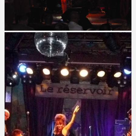
 etre la marquise des anges") : interview + discographie.
au "IN&OUT FESTIVAL", du 27 avril au 1er mai 2017 a Nice
e JACQUES DUVALL" par JEAN-EMMANUEL DELUXE.
'EFFELLO & LES EXTRATERRESTRES : chronique detaillee
RIE FRANCE dans le cadre de l'exposition "L'esprit francais
 MARIE FRANCE ("chante Jacques Duvall") par PIERRE & GILL
taillee des reeditions remasterisees 2017 des albums "Mic
DUVALL") dans le videoclip scopitone "PATRICIA" des W
ncert le 29 octobre 2016 au Trianon : compte rendu.
UVALL", Freaksville, 2016) et CHRISSIE HYNDE (PRETENDE
e SON OF A GUN (JACQUES SERIS, PASCAL SAUMADE) & PERL