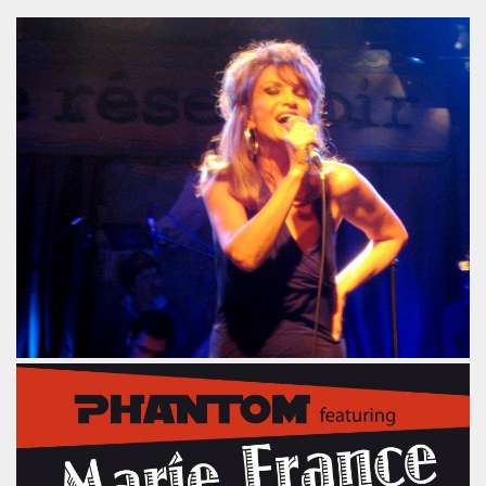
L & JEAN-MARC LEDERMAN) : l'album "ROMANIA" (2012),
t BENJAMIN SCHOOS le 9 mai 2012 au RESERVOIR (Paris
chronique detaillee du nouveau CD et du show 2012.
re des Arts et des Lettres par FREDERIC MITTERRAND, minis
 avril 2012).
21 mars 2012 au BOTANIQUE - LA ROTONDE (Bruxelles) et 
nneur" dans "ACCORDEON et ACCORDEONISTES" (avril 2
 l'album "KISS" de MARIE FRANCE ET LES FANTOMES dan
ACLAN (Paris) : compte rendu.
u nouvel album de PHANTOM Featuring MARIE FRANCE.
OS (MIAM MONSTER MIAM), avec LES EXPERTS EN DESESPO