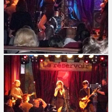
: ils ne se quitteront jamais", par FRANCOIS GUIBERT (d
ES DUVALL" (realise par Benjamin Schoos et Chris Cerri,
allumeurs d'etoiles") le 2 juillet 2016 a DOMONT (95) : 
" (special "39 de fievre) de MARIE FRANCE ET LES FANTO
 "1976-2016" le 22 avril 2016 aux RENDEZ VOUS D AILLEU
chansons de JACQUES DUVALL) le 25 mars 2016 a l OLYMP
cal Berlin" et "Sphynx") le 18 mars 2016 a l EMB de Sannoi
LIPPE DAUGA, JEAN-WILLIAM THOURY et VINCENT PALME
IGO" + concert le 5 decembre 2015 a LA MAROQUINERIE (
Modernes, album "Les visiteurs du soir" en 1981) par P