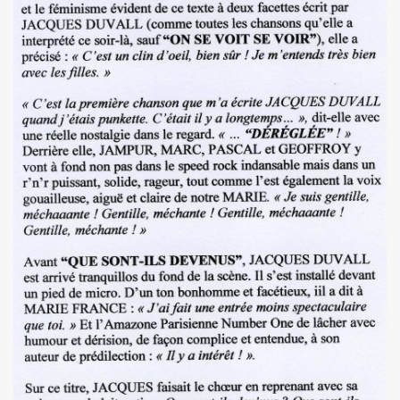
l") ET LE DRAGON ALL STARS + CATASTROPHE + REMI KLEIN,
E ADRIAN, concert litteraire "Hotel Roma" le 4 avril 2025 a
 THOURY, concerts "MONOMANIAQUES" en power rock n roll 
024" le 21 mars 2025 a La Cigale (Paris) : chronique deta
an" (2024) de VIKTOR HUGANET : chronique detaillee.
JOU DAUGA : chronique detaillee.
 + LES ROYAL FLUSH le 22 juin 2024 a La Chapelle en Se
AKA" au Tamanoir de Gennevilliers, a Fontenay-sous-Bois 
UR le 23 novembre 2024 a la Boule noire (Paris) : compte 
 en tete daffiche "AJASPHERE vol. II" le 18 novembre 2024 
MACHINE", avec seance de dedicaces de MARLON MAGNEE et