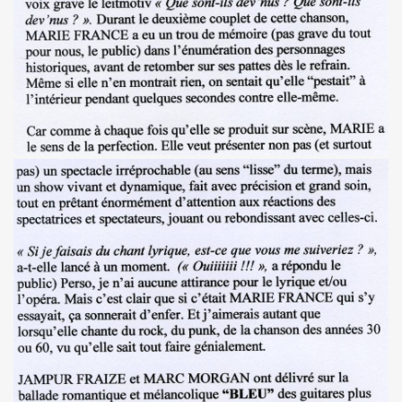
THOURY en power rock n roll trio le 4 octobre 2024 a Montr
", conference de PATRICK "Ki-ox" CARDE (guitariste de NU
 "AJASPHERE vol. II" le 6 septembre 2024 a la Fondation Lo
t sera belle") et LEONARD LASRY ("Le grand danger de se 
s "AJASPHERE VOL. II" les 6 et 27 avril 2024 + le 5 juin 20
IN Z. KAN : chronique par PATRICK EUDELINE dans "RockF
Jean Nakache, Jerome Lambert, Patrice Brochery et leurs a
de la raya" (2024) : chronique detaillee.
trement en 1996 de l album "MARIE FRANCE" (paru en 199
7 par la journaliste ALIAS dans "Presto".