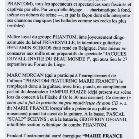
e 1977 a 1983.
ive).
CORDÉONISTES" (et courrier des lecteurs de "JUKE BOX
es de MARIE FRANCE parus entre 2006 et 2012.
 setlists.
 set-lists.
 le fanzine L ORDONNANCE (2004).
E FRANCE : concerts, spectacles, expositions, cabaret, etc.
t "AJASPHERE" le 28 octobre 2025 au Petit Bain (75013 Par
OK KO" le 16 octobre 2025 au Zenith (Paris) : chronique de
N UNKNOWN" le 27 septembre 2025 a Gouvieux (60) : comp