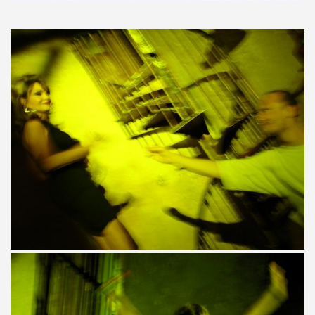
NAL" (2016) de DR JOHN COOPER CLARKE et HUGH CORNWE
 BENJAMIN SIKSOU dans "LES SOULIERS ROUGES", album s
ARIE FRANCE le 7 decembre 2019 au Silencio (Paris) : com
'ICI PARIS : chronique detaillee.
ES MALKA FAMILY les 19 et 20 decembre 2019 a La Maroquine
 Du 16 au 22 novembre 2019 pour l expo "La fabrique des id
 de MARIE FRANCE (realise et compose par Leonard Lasry, 
DAPHNE VICTOR dans "Tribu Move" (octobre 2019) pour l a
SSASSINE" de MARIE FRANCE dans "Liberation" (19 et 20 
 moi" dans "ROCKFOLKsvp" (novembre 2019), par JEAN-