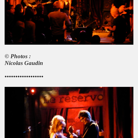
GINAL" (2014) de BRIAN SETZER : chronique (chronicle r
IVERS : chronique detaillee.
MAY : chronique detaillee.
IN" + album "THE FABULOUS ROCK N ROLL SONGBOOK" de C
OLLY PARTON : chronique detaillee.
© Photos :
Nicolas Gaudin
r de la chanson" (Editions Caid, 2014) : chronique du liv
••••••••••••••••••
") le 3 avril 2014 a LA MAROQUINERIE (Paris) : compte re
RONES ("The Tangible Effect Of Love") le 28 mars 2014 
 du Palace" (2014) : chronique de l'album.
") le 18 decembre 2013 a LA BOULE NOIRE (Paris) : com
 2013 au TRIANON (Paris) : compte rendu.