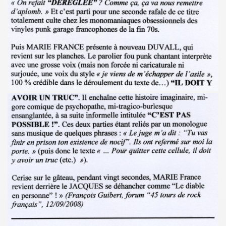
ES" le 21 mai 2022 au Zenith (Paris) : compte rendu deta
 au 11 juin 2022 a Paris.
ars au 4 avril 2022 a Paris pour l enregistrement de 
ur l album "SUPER LUNE", le 11 decembre 2021 a l Elysee M
S jouent JOHNNY HALLYDAY, le 5 decembre 2021, au Johnn
man : les Mémoires du batteur de VINCE TAYLOR et JOH
ical Berlin"), concert "Paradigmes" le 7 octobre 2021 au pa
NTY (piano), concerts "Dans la peau" les 5 et 6 octobre 20
cal Berlin"), premier concert avec public du "Paradigme tou
oles de JACQUES DUVALL, musique de LEONARD LASRY, 2
VES, avec ALEXANDRE WETTER : chronique detaillee.