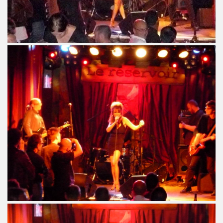
PALMER et JEAN WILLIAM THOURY par PHILIPPE MANOEUVRE
r vivant" et "De l amour") les 27 et 29 novembre 2015 + 2 
 PHILIPPE ALMOSNINO (concert "Mutant Love" pour NIKOL
EAR DEVICE (1982 a 1989) : 45 revolutions par minute, histoi
e Paris a Sete (du 2 au 4 novembre 2015).
u 23 au 25 octobre 2015 a Biarritz.
ret intimiste à paraître en 2016.
hat ???" et "Psycho Tropical Berlin") le 5 juillet 2015 a
'amour" (2015) : chronique detaillee.
ZY le 4 mai 2015 au PALAIS DES SPORTS (Paris) : comp
 le 3 avril 2015 a LA BOULE NOIRE (Paris) : compte rend