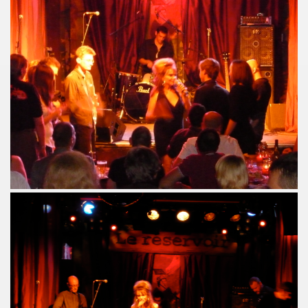
s plus pour Dieu") + BENJAMIN SCHOOS ("Beau futur") + 
rt "Hommage a PASCAL BORNE" (guitariste de Chihuahua, 
rlene Dietrich et Marilyn Monroe) dans les "MUGLER FOLL
E dans le journal "CANDY" n°8 (hiver 2014 2015).
q minutes, j'suis prete !" et "Redevenir modeste") : inte
 man show "2") le 4 janvier 2015 au THEATRE DEJAZET (Pa
, chanteuse de Superbus) le 25 septembre 2014 au NOUVE
"95200" » de MINISTERE A.M.E.R (Stomy Bugsy et Passi) le 
DRONES (album "THE TANGIBLE EFFECT OF LOVE") feat. 
ns le Sud de de la France, dans les Vosges (juin et juillet