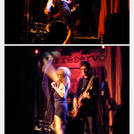
R FOLLLIES" (decembre 2013).
 PASCAUD dans "TELERAMA" (8 au 14 janvier 2014).
 MATIN" (20 decembre 2013).
AROSCOPE" (mercredi 18 decembre 2013).
de MANFRED T. MUGLER dans "TETU" (decembre 2013).
n") + ICI PARIS le 14 novembre 2013 au TRIANON (Paris) :
 CHINA GIRL" le 3 octobre 2013 aux TROIS BAUDETS (Pa
 CHRISTOPHE MAE au PALAIS DES SPORTS 2013 (Paris) 
anaries (juillet 2013).
musique" dans "PARIS MONTMARTRE" (ete 2013).