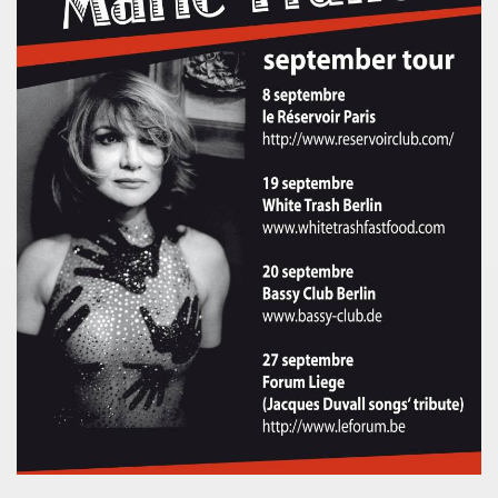
ARADIS SUR TERRE" au THEATRE EDOUARD VII (Paris) :
rage "THE NAMELESS SPECTACLE" (2011, avec SWANN ARLAU
seance cinema speciale MARIE FRANCE (8 octobre 2011) et 
e la 17e edition de "CHERIES-CHERIS" du 7 au 16 octobr
EIL le 20 juillet 2011 a L'ANGORA (Paris).
ert integral) de BIJOU SVP (PHILIPPE DAUGA) le 21 jui
IAM ET LES LOVED DRONES, JACQUES DUVALL, PASCALE B
RIO au "Cafe-debat" autour de COPI le 2 avril 2011 au 
DVD) "IL Y AVAIT UNE FOIS FREAKSVILLE" (2011).
esente en avant-premiere "LE BIJOU DE GAINSBOURG" le