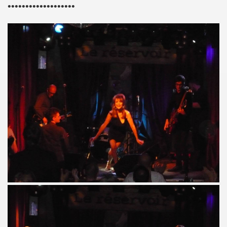
•••••••••••••••••••
 toi" et concert le 19 octobre 2018 a La Seine Musicale : 
nvier au 11 fevrier 2019 a Paris pour l enregistrement 
 17 septembre 2018 a Paris.
e en août 2018 pour rendre visite a MARIE FRANCE.
 29 juin au 8 juillet 2018 pour le tournage du film "Hunter
all", "39 de fievre") : interview dans "La Gazette du rock
LLYDAY ("Les rocks les plus terribles"), BOBBIE CLAR
roliere-auteur de huit textes de l album "JOHNNY, R
9 fevrier 2018 a Paris.
nt-Francois" de MARIE FRANCE (avec STAIV GENTIS) par PIER