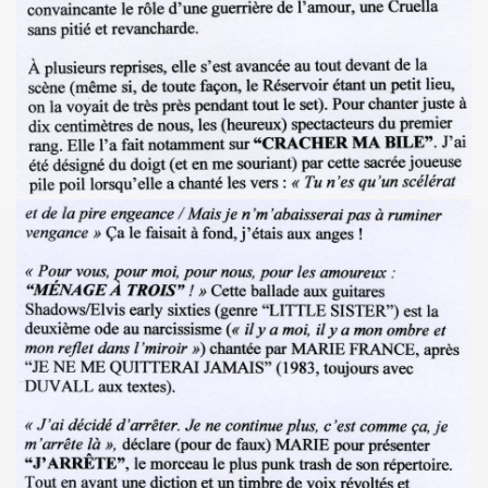
 EP quatre titres (2023) : chronique detaillee.
HOURY en power rock n roll trio, premiers concerts a Pari
roll trio improvise le 6 janvier 2024 a Rock Paradise) : co
ts "AJASPHERE" le 7 septembre 2023 a la Chapelle XIV Musi
edicaces pour son livre "On connaît ma chanson" le 16 d
UC (de LA SOURIS DEGLINGUEE) le 15 decembre 2023 au cr
 (concert "A plein cœur") jouent JOHNNY HALLYDAY, le 9
terview dans "TRIBU MOVE" numero 275 (novembre 2023).
O" le 26 aout 2023 a Luzarches (95) et le 16 septembre 2
2023 par la troupe SAYNETE ET SANS BAVURE au Theatre
ELLE" (2023) de MARIE FRANCE (realise et compose par Leo