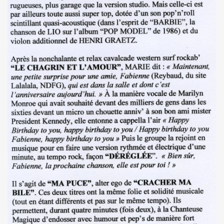
BIJOU (Vincent Palmer, Philippe Dauga, Dynamite Yan, Jean
l du "Aseptise Tour") + IZAE, le 6 juin 2024 au Casino de 
 le 9 mars 2024 a la Boule noire (Paris) : compte rend
expo "Douce France, des musiques de l'exil aux cultures u
, amour, mort)" le 17 mars 2024 au New Morning + concert 
D DANGER DE SE PLAIRE" le 26 mars 2024 a la Nouvelle E
etit Paris (Liege) : dossier de presentation.
"ZeWeed" (hiver 2024) pour l album "LA NUIT QUI VIENT 
 (2023) : chronique detaillee de ses dix albums studio 
OS AMORES : chronique detaillee.
 PAUL SIMONON), concert et album "CAN WE DO TOMORROW