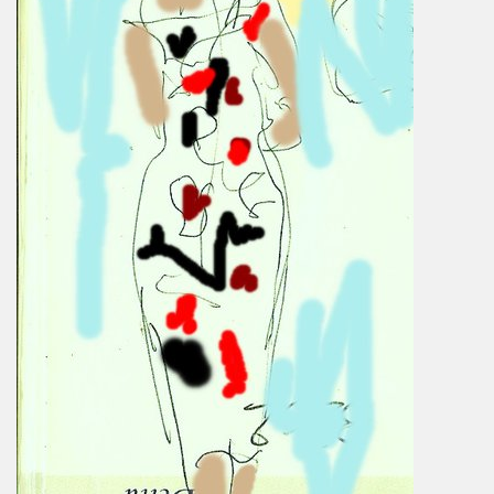
: ils ne se quitteront jamais", par FRANCOIS GUIBERT (d
ES DUVALL" (realise par Benjamin Schoos et Chris Cerri,
allumeurs d'etoiles") le 2 juillet 2016 a DOMONT (95) : 
" (special "39 de fievre) de MARIE FRANCE ET LES FANTO
 "1976-2016" le 22 avril 2016 aux RENDEZ VOUS D AILLEU
chansons de JACQUES DUVALL) le 25 mars 2016 a l OLYMP
cal Berlin" et "Sphynx") le 18 mars 2016 a l EMB de Sannoi
LIPPE DAUGA, JEAN-WILLIAM THOURY et VINCENT PALME
IGO" + concert le 5 decembre 2015 a LA MAROQUINERIE (
Modernes, album "Les visiteurs du soir" en 1981) par P