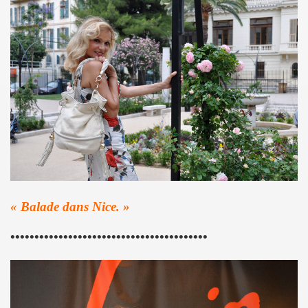
BIJOU (Vincent Palmer, Philippe Dauga, Dynamite Yan, Jean
l du "Aseptise Tour") + IZAE, le 6 juin 2024 au Casino de 
 le 9 mars 2024 a la Boule noire (Paris) : compte rend
expo "Douce France, des musiques de l'exil aux cultures u
, amour, mort)" le 17 mars 2024 au New Morning + concert 
D DANGER DE SE PLAIRE" le 26 mars 2024 a la Nouvelle E
etit Paris (Liege) : dossier de presentation.
« Balade dans Nice. »
"ZeWeed" (hiver 2024) pour l album "LA NUIT QUI VIENT 
•••••••••••••••••••••••••••••••••••••••••
 (2023) : chronique detaillee de ses dix albums studio 
OS AMORES : chronique detaillee.
 PAUL SIMONON), concert et album "CAN WE DO TOMORROW