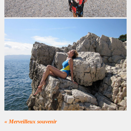
s plus pour Dieu") + BENJAMIN SCHOOS ("Beau futur") + 
rt "Hommage a PASCAL BORNE" (guitariste de Chihuahua, 
rlene Dietrich et Marilyn Monroe) dans les "MUGLER FOLL
E dans le journal "CANDY" n°8 (hiver 2014 2015).
q minutes, j'suis prete !" et "Redevenir modeste") : inte
 man show "2") le 4 janvier 2015 au THEATRE DEJAZET (Pa
, chanteuse de Superbus) le 25 septembre 2014 au NOUVE
"95200" » de MINISTERE A.M.E.R (Stomy Bugsy et Passi) le 
DRONES (album "THE TANGIBLE EFFECT OF LOVE") feat. 
« Merveilleux souvenir
ns le Sud de de la France, dans les Vosges (juin et juillet