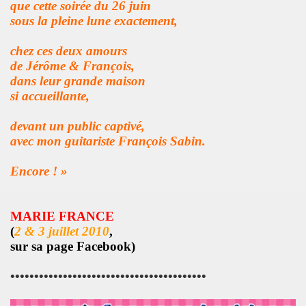
que cette soirée d
u 26 juin
GINAL" (2014) de BRIAN SETZER : chronique (chronicle r
sous la pleine lune exactement,
IVERS : chronique detaillee.
chez ces deux amours
MAY : chronique detaillee.
de Jérôme & François,
dans leur grande maison
IN" + album "THE FABULOUS ROCK N ROLL SONGBOOK" de C
si accueillante,
OLLY PARTON : chronique detaillee.
devant un public captivé,
avec mon guitariste François Sabin.
r de la chanson" (Editions Caid, 2014) : chronique du liv
Encore ! »
") le 3 avril 2014 a LA MAROQUINERIE (Paris) : compte re
RONES ("The Tangible Effect Of Love") le 28 mars 2014 
MARIE FRANCE
(
2 & 3 juillet 2010
,
 du Palace" (2014) : chronique de l'album.
sur sa page Facebook)
") le 18 decembre 2013 a LA BOULE NOIRE (Paris) : com
•••••••••••••••••••••••••••••••••••••••••
 2013 au TRIANON (Paris) : compte rendu.