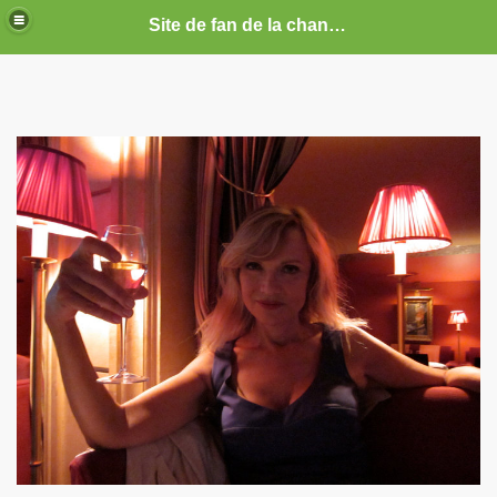
Site de fan de la chanteuse Marie France
ARIE FRANCE
CE : photos, documents, tracts, interviews, articles, etc.
septembre 2019 a decembre 2026.
anvier 2017 a decembre 2019.
illet 2016 a decembre 2016.
ecembre 2015 a juin 2016.
illet 2015 a decembre 2015.
nvier a juin 2015.
illet 2014 a decembre 2014.
nvier 2014 a juin 2014.