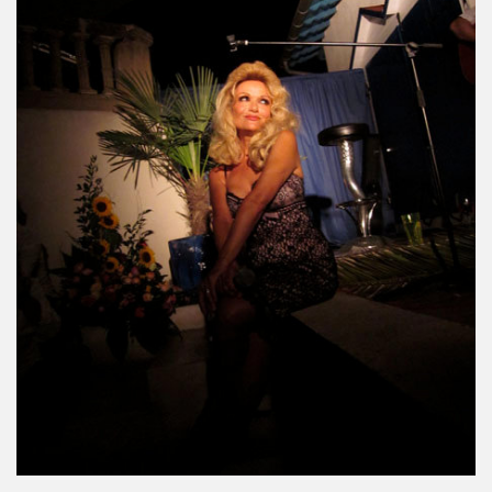
kif" (2017) + concerts a La Cigale (Paris) et au Chinois ("T
IVANT TOUR" de JOHNNY HALLYDAY le 9 decembre 2017 a L
hante Jacques Duvall") dans l'exposition "DAHO L'AIME POP
E CLASH ("Radio Clash sur Paris") le 9 septembre 2017 
Duvall", "39 de fievre") dans "JUKE BOX MAGAZINE" (sep
 DARREL HIGHAM : chronique detaillee.
uvall", "39 de fievre") photographiee le 12 aout 2017 p
de MARIE FRANCE ("chante Jacques Duvall") par PIERRE & 
cho Tropical Berlin") le 2 decembre 2016 a l'Orange Bleue a 
IERRE PRUVOT) et la Troupe de Madame Arthur de la Promen
UVALL") le 25 novembre 2016 + les 23 et 24 fevrier 2017