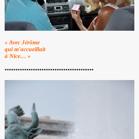
 "AJASPHERE" le 30 août 2025 en la chapelle Reille (75014
illy "I DIG THAT BOP" le 28 juin 2025 a Louvres (95) : com
U le 24 juin 2025, terre plein central du boulevard Rochech
« Avec Jérôme
qui m'accueillait
ALMOSNINO a la guitare) le 21 juin 2025 devant le bar Che
à Nice… »
 "AJASPHERE" dans la nuit du 20 au 21 juin 2025 en l eglis
•••••••••••••••••••••••••••••••••••••••••
ge a DANIEL DARC le 19 juin 2025, rue Charles Delesclu
OUTREBLEU" le 10 juin 2025 au Cafe de la Danse (Paris) : 
NKNOWN" (2024, corealise par Les Spunyboys et Philippe A
" (2025) d'YZOULA : chronique detaillee.
rt "AJASPHERE" le 15 mai 2025 au Badaboum (Paris) : comp