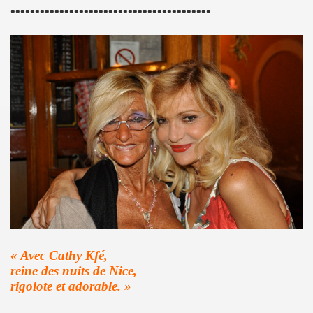
•••••••••••••••••••••••••••••••••••••••••
 octobre 2023 a Paris pour la promotion de l album "La nui
4K 2022, film de GERARD KRAWCZYK, avec PAULINE LAFO
s, le 10 mars 2022 aux Disquaires, les 23 et 30 avril 2023 + 
ALLYDAY" par PHILIPPE ALMOSNINO & co + YAROL POUPAUD + 
ts "AJASPHERE" le 23 novembre 2022 au Pop Up du Label et l
11 janvier 2023 et du 4 au 12 mai 2023 pour la suite et f
"Start Walkin' 1965-1976"), le 17 avril 2005 au Grand Rex 
me concerts "SUPERLUNE", le 3 juin 2022 au New Morning (Pa
« Avec Cathy Kfé,
e 13 octobre 2022 a l'Olympia (Paris) + l'album "TEATRO L
reine des nuits de Nice,
rigolote et adorable. »
au 11 novembre 2022 a Paris pour l enregistrement de 