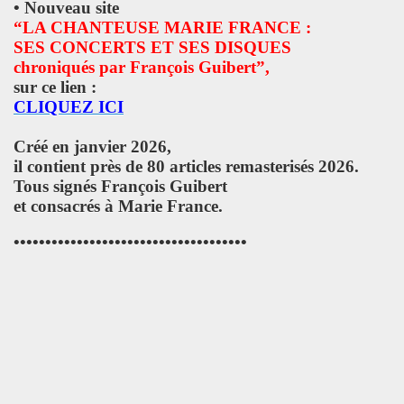
• Nouveau site
TOUR" de DICK RIVERS : au CASINO DE PARIS 2011, à l'OLY
“LA CHANTEUSE MARIE FRANCE :
SES CONCERTS ET SES DISQUES
) de SEBASTIEN LIFSHITZ : impressions.
chroniqués par François Guibert”,
sur ce lien :
3 au BATACLAN (Paris) : compte rendu.
CLIQUEZ ICI
RRIERE L'OBJECTIF DE PIERRE ET GILLES — Photos et pro
Créé en janvier 2026,
il contient près de 80 articles remasterisés 2026.
L ROZOUM, dit DANIEL DARC, le 14 mars 2013 a PARIS.
Tous signés François Guibert
et consacrés à Marie France.
Sete (mars 2013).
•••••••••••••••••••••••••••••••••••••
ans le magazine papier "GONZAI" numero 1 (janvier 2013)
'ALAIN CHAMFORT et ses invitees le 30 janvier 2013 au G
 11 decembre 2012 a l'OLYMPIA (Paris) : compte rendu
ALAIN CHENNEVIERE and Friends le 8 novembre 2012 a la
“First Comes The Night”) le 12 octobre 2012 au GRAND RE