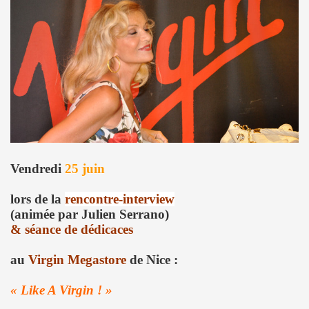
 EP quatre titres (2023) : chronique detaillee.
HOURY en power rock n roll trio, premiers concerts a Pari
roll trio improvise le 6 janvier 2024 a Rock Paradise) : co
ts "AJASPHERE" le 7 septembre 2023 a la Chapelle XIV Musi
edicaces pour son livre "On connaît ma chanson" le 16 d
UC (de LA SOURIS DEGLINGUEE) le 15 decembre 2023 au cr
Vendredi
25 juin
 (concert "A plein cœur") jouent JOHNNY HALLYDAY, le 9
lors de la
rencontre-interview
(animée par Julien Serrano)
terview dans "TRIBU MOVE" numero 275 (novembre 2023).
& séance de dédicaces
O" le 26 aout 2023 a Luzarches (95) et le 16 septembre 2
au
Virgin Megastore
de Nice :
2023 par la troupe SAYNETE ET SANS BAVURE au Theatre
« Like A Virgin ! »
ELLE" (2023) de MARIE FRANCE (realise et compose par Leo