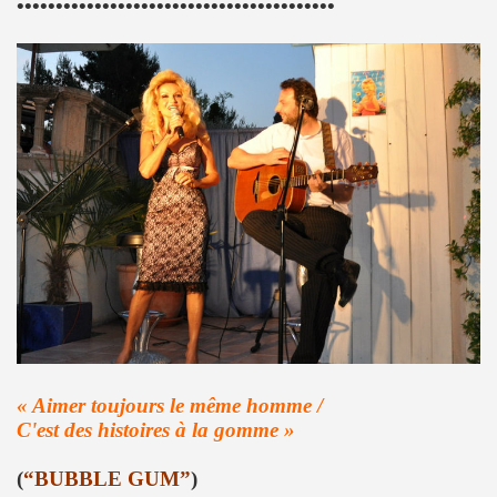
•••••••••••••••••••••••••••••••••••••••••
ES" le 21 mai 2022 au Zenith (Paris) : compte rendu deta
 au 11 juin 2022 a Paris.
ars au 4 avril 2022 a Paris pour l enregistrement de 
ur l album "SUPER LUNE", le 11 decembre 2021 a l Elysee M
S jouent JOHNNY HALLYDAY, le 5 decembre 2021, au Johnn
man : les Mémoires du batteur de VINCE TAYLOR et JOH
ical Berlin"), concert "Paradigmes" le 7 octobre 2021 au pa
NTY (piano), concerts "Dans la peau" les 5 et 6 octobre 20
cal Berlin"), premier concert avec public du "Paradigme tou
« Aimer toujours le même homme /
C'est des histoires à la gomme »
oles de JACQUES DUVALL, musique de LEONARD LASRY, 2
(
“BUBBLE GUM”
)
VES, avec ALEXANDRE WETTER : chronique detaillee.