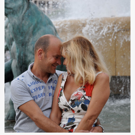
l") ET LE DRAGON ALL STARS + CATASTROPHE + REMI KLEIN,
E ADRIAN, concert litteraire "Hotel Roma" le 4 avril 2025 a
 THOURY, concerts "MONOMANIAQUES" en power rock n roll 
024" le 21 mars 2025 a La Cigale (Paris) : chronique deta
an" (2024) de VIKTOR HUGANET : chronique detaillee.
JOU DAUGA : chronique detaillee.
 + LES ROYAL FLUSH le 22 juin 2024 a La Chapelle en Se
AKA" au Tamanoir de Gennevilliers, a Fontenay-sous-Bois 
UR le 23 novembre 2024 a la Boule noire (Paris) : compte 
 en tete daffiche "AJASPHERE vol. II" le 18 novembre 2024 
MACHINE", avec seance de dedicaces de MARLON MAGNEE et