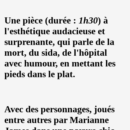
: ils ne se quitteront jamais", par FRANCOIS GUIBERT (d
Une pièce (durée :
1h30
) à
ES DUVALL" (realise par Benjamin Schoos et Chris Cerri,
l'esthétique audacieuse et
allumeurs d'etoiles") le 2 juillet 2016 a DOMONT (95) : 
surprenante, qui parle de la
" (special "39 de fievre) de MARIE FRANCE ET LES FANTO
mort, du sida, de l'hôpital
 "1976-2016" le 22 avril 2016 aux RENDEZ VOUS D AILLEU
avec humour, en mettant les
pieds dans le plat.
chansons de JACQUES DUVALL) le 25 mars 2016 a l OLYMP
cal Berlin" et "Sphynx") le 18 mars 2016 a l EMB de Sannoi
LIPPE DAUGA, JEAN-WILLIAM THOURY et VINCENT PALME
Avec des personnages, joués
IGO" + concert le 5 decembre 2015 a LA MAROQUINERIE (
entre autres
par Marianne
Modernes, album "Les visiteurs du soir" en 1981) par P