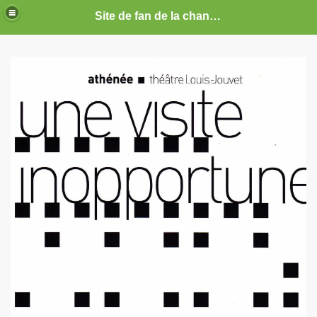
Site de fan de la chanteuse Marie France
ARIE FRANCE
CE : photos, documents, tracts, interviews, articles, etc.
septembre 2019 a decembre 2026.
anvier 2017 a decembre 2019.
illet 2016 a decembre 2016.
ecembre 2015 a juin 2016.
illet 2015 a decembre 2015.
nvier a juin 2015.
illet 2014 a decembre 2014.
nvier 2014 a juin 2014.