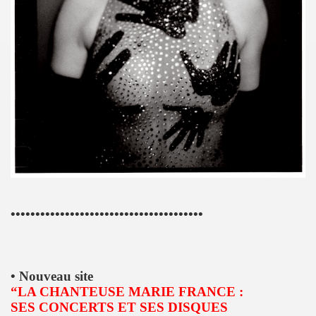
3 au TRIANON (avec MICK JONES) et le 12 juillet 2013 sur 
LE RICHARD, le 7 juin 2005 a L'OLYMPIA : compte rendu.
013 au THEATRE DU PETIT SAINT MARTIN (Paris) : compt
ENDS DU SINGE") le 28 juin 2013 au PALAIS DES SPORTS 
CKER TOUR" de JOHNNY HALLYDAY le 16 juin 2013 a BER
UT CHIC" par JEAN ERIC PERRIN ("ROCK AND FOLK", 1
IEVRE" de MARIE FRANCE par CHRISTIAN LEBRUN dans "BE
ouent l'album "39 DE FIEVRE" le 18 mai 2013 au RESERV
•••••••••••••••••••••••••••••••••••••••
jouent l'album "39 DE FIEVRE" a SOS RECORDING a ANS
 LA FEMME le 14 mai 2013 a la FNAC FORUM des HALLES 
• Nouveau site
“LA CHANTEUSE MARIE FRANCE :
3) de LA FEMME : chronique de l'album CD.
SES CONCERTS ET SES DISQUES