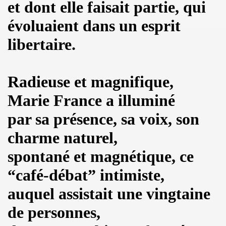
et dont elle faisait partie, qui
 toi" et concert le 19 octobre 2018 a La Seine Musicale : 
évoluaient dans un esprit
nvier au 11 fevrier 2019 a Paris pour l enregistrement 
libertaire.
 17 septembre 2018 a Paris.
Radieuse et magnifique,
e en août 2018 pour rendre visite a MARIE FRANCE.
Marie France a illuminé
 29 juin au 8 juillet 2018 pour le tournage du film "Hunter
par sa présence, sa voix, son
all", "39 de fievre") : interview dans "La Gazette du rock
charme naturel,
LLYDAY ("Les rocks les plus terribles"), BOBBIE CLAR
spontané et magnétique, ce
roliere-auteur de huit textes de l album "JOHNNY, R
“café-débat” intimiste,
9 fevrier 2018 a Paris.
auquel assistait une vingtaine
nt-Francois" de MARIE FRANCE (avec STAIV GENTIS) par PIER
de personnes,