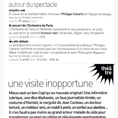
 "AJASPHERE" le 30 août 2025 en la chapelle Reille (75014
illy "I DIG THAT BOP" le 28 juin 2025 a Louvres (95) : com
U le 24 juin 2025, terre plein central du boulevard Rochech
ALMOSNINO a la guitare) le 21 juin 2025 devant le bar Che
 "AJASPHERE" dans la nuit du 20 au 21 juin 2025 en l eglis
ge a DANIEL DARC le 19 juin 2025, rue Charles Delesclu
OUTREBLEU" le 10 juin 2025 au Cafe de la Danse (Paris) : 
NKNOWN" (2024, corealise par Les Spunyboys et Philippe A
" (2025) d'YZOULA : chronique detaillee.
rt "AJASPHERE" le 15 mai 2025 au Badaboum (Paris) : comp