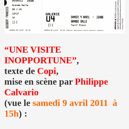
 etre la marquise des anges") : interview + discographie.
au "IN&OUT FESTIVAL", du 27 avril au 1er mai 2017 a Nice
e JACQUES DUVALL" par JEAN-EMMANUEL DELUXE.
'EFFELLO & LES EXTRATERRESTRES : chronique detaillee
“UNE VISITE
RIE FRANCE dans le cadre de l'exposition "L'esprit francais
INOPPORTUNE
”
,
 MARIE FRANCE ("chante Jacques Duvall") par PIERRE & GILL
texte de
Copi
,
mise en scène par
Philippe
taillee des reeditions remasterisees 2017 des albums "Mic
Calvario
DUVALL") dans le videoclip scopitone "PATRICIA" des W
(vue le
samedi 9 avril 2011 à
ncert le 29 octobre 2016 au Trianon : compte rendu.
15h
) :
UVALL", Freaksville, 2016) et CHRISSIE HYNDE (PRETENDE
e SON OF A GUN (JACQUES SERIS, PASCAL SAUMADE) & PERL