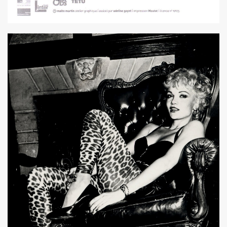
THOURY en power rock n roll trio le 4 octobre 2024 a Montr
", conference de PATRICK "Ki-ox" CARDE (guitariste de NU
 "AJASPHERE vol. II" le 6 septembre 2024 a la Fondation Lo
t sera belle") et LEONARD LASRY ("Le grand danger de se 
s "AJASPHERE VOL. II" les 6 et 27 avril 2024 + le 5 juin 20
IN Z. KAN : chronique par PATRICK EUDELINE dans "RockF
Jean Nakache, Jerome Lambert, Patrice Brochery et leurs a
de la raya" (2024) : chronique detaillee.
trement en 1996 de l album "MARIE FRANCE" (paru en 199
7 par la journaliste ALIAS dans "Presto".