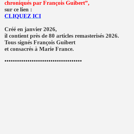
chroniqués par François Guibert”,
TOUR" de DICK RIVERS : au CASINO DE PARIS 2011, à l'OLY
sur ce lien :
CLIQUEZ ICI
) de SEBASTIEN LIFSHITZ : impressions.
Créé en janvier 2026,
3 au BATACLAN (Paris) : compte rendu.
il contient près de 80 articles remasterisés 2026.
Tous signés François Guibert
RRIERE L'OBJECTIF DE PIERRE ET GILLES — Photos et pro
et consacrés à Marie France.
L ROZOUM, dit DANIEL DARC, le 14 mars 2013 a PARIS.
•••••••••••••••••••••••••••••••••••••
Sete (mars 2013).
ans le magazine papier "GONZAI" numero 1 (janvier 2013)
'ALAIN CHAMFORT et ses invitees le 30 janvier 2013 au G
 11 decembre 2012 a l'OLYMPIA (Paris) : compte rendu
ALAIN CHENNEVIERE and Friends le 8 novembre 2012 a la
“First Comes The Night”) le 12 octobre 2012 au GRAND RE