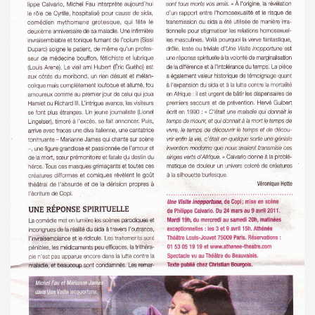
GINAL" (2014) de BRIAN SETZER : chronique (chronicle r
IVERS : chronique detaillee.
MAY : chronique detaillee.
IN" + album "THE FABULOUS ROCK N ROLL SONGBOOK" de C
OLLY PARTON : chronique detaillee.
r de la chanson" (Editions Caid, 2014) : chronique du liv
") le 3 avril 2014 a LA MAROQUINERIE (Paris) : compte re
RONES ("The Tangible Effect Of Love") le 28 mars 2014 
 du Palace" (2014) : chronique de l'album.
") le 18 decembre 2013 a LA BOULE NOIRE (Paris) : com
 2013 au TRIANON (Paris) : compte rendu.