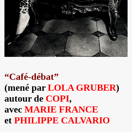
BIJOU (Vincent Palmer, Philippe Dauga, Dynamite Yan, Jean
l du "Aseptise Tour") + IZAE, le 6 juin 2024 au Casino de 
 le 9 mars 2024 a la Boule noire (Paris) : compte rend
expo "Douce France, des musiques de l'exil aux cultures u
, amour, mort)" le 17 mars 2024 au New Morning + concert 
D DANGER DE SE PLAIRE" le 26 mars 2024 a la Nouvelle E
“Café-débat”
etit Paris (Liege) : dossier de presentation.
(mené par
LOLA GRUBER
)
"ZeWeed" (hiver 2024) pour l album "LA NUIT QUI VIENT 
autour de
COPI
,
 (2023) : chronique detaillee de ses dix albums studio 
avec
MARIE FRANCE
OS AMORES : chronique detaillee.
et
PHILIPPE CALVARIO
 PAUL SIMONON), concert et album "CAN WE DO TOMORROW