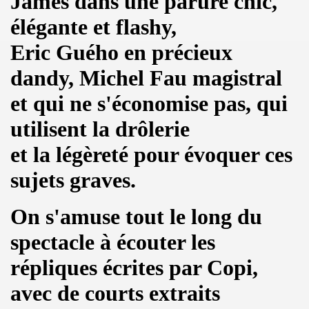
James dans une parure chic,
PALMER et JEAN WILLIAM THOURY par PHILIPPE MANOEUVRE
élégante et flashy,
r vivant" et "De l amour") les 27 et 29 novembre 2015 + 2 
Eric Guého
en précieux
 PHILIPPE ALMOSNINO (concert "Mutant Love" pour NIKOL
dandy, Michel Fau magistral
et qui ne s'économise pas, qui
EAR DEVICE (1982 a 1989) : 45 revolutions par minute, histoi
utilisent la drôlerie
e Paris a Sete (du 2 au 4 novembre 2015).
et la légèreté pour évoquer ces
u 23 au 25 octobre 2015 a Biarritz.
sujets graves.
ret intimiste à paraître en 2016.
On s'amuse tout le long du
hat ???" et "Psycho Tropical Berlin") le 5 juillet 2015 a
spectacle à écouter les
'amour" (2015) : chronique detaillee.
répliques écrites par Copi,
ZY le 4 mai 2015 au PALAIS DES SPORTS (Paris) : comp
avec de courts extraits
 le 3 avril 2015 a LA BOULE NOIRE (Paris) : compte rend