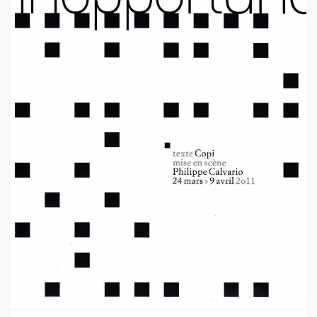
e 1977 a 1983.
ive).
CORDÉONISTES" (et courrier des lecteurs de "JUKE BOX
es de MARIE FRANCE parus entre 2006 et 2012.
 setlists.
 set-lists.
 le fanzine L ORDONNANCE (2004).
E FRANCE : concerts, spectacles, expositions, cabaret, etc.
t "AJASPHERE" le 28 octobre 2025 au Petit Bain (75013 Par
OK KO" le 16 octobre 2025 au Zenith (Paris) : chronique de
N UNKNOWN" le 27 septembre 2025 a Gouvieux (60) : comp