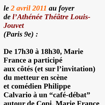
 EP quatre titres (2023) : chronique detaillee.
le
2 avril 2011
au foyer
de
l’Athénée Théâtre Louis-
HOURY en power rock n roll trio, premiers concerts a Pari
Jouvet
roll trio improvise le 6 janvier 2024 a Rock Paradise) : co
(Paris 9e)
:
ts "AJASPHERE" le 7 septembre 2023 a la Chapelle XIV Musi
edicaces pour son livre "On connaît ma chanson" le 16 d
De 17h30 à 18h30, Marie
UC (de LA SOURIS DEGLINGUEE) le 15 decembre 2023 au cr
France a participé
 (concert "A plein cœur") jouent JOHNNY HALLYDAY, le 9
aux côtés (et sur l’invitation)
terview dans "TRIBU MOVE" numero 275 (novembre 2023).
du metteur en scène
et comédien Philippe
O" le 26 aout 2023 a Luzarches (95) et le 16 septembre 2
Calvario à un “café-débat”
2023 par la troupe SAYNETE ET SANS BAVURE au Theatre
autour de Copi. Marie France
ELLE" (2023) de MARIE FRANCE (realise et compose par Leo