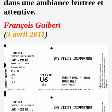
dans une ambiance feutrée et
kif" (2017) + concerts a La Cigale (Paris) et au Chinois ("T
attentive.
IVANT TOUR" de JOHNNY HALLYDAY le 9 decembre 2017 a L
hante Jacques Duvall") dans l'exposition "DAHO L'AIME POP
François Guibert
(
3 avril 2011
)
E CLASH ("Radio Clash sur Paris") le 9 septembre 2017 
Duvall", "39 de fievre") dans "JUKE BOX MAGAZINE" (sep
 DARREL HIGHAM : chronique detaillee.
uvall", "39 de fievre") photographiee le 12 aout 2017 p
de MARIE FRANCE ("chante Jacques Duvall") par PIERRE & 
cho Tropical Berlin") le 2 decembre 2016 a l'Orange Bleue a 
IERRE PRUVOT) et la Troupe de Madame Arthur de la Promen
UVALL") le 25 novembre 2016 + les 23 et 24 fevrier 2017