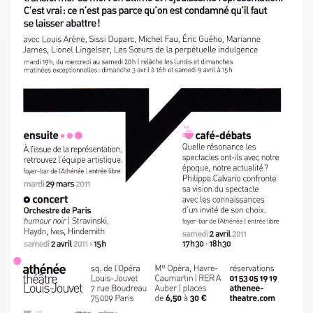
l") ET LE DRAGON ALL STARS + CATASTROPHE + REMI KLEIN,
E ADRIAN, concert litteraire "Hotel Roma" le 4 avril 2025 a
 THOURY, concerts "MONOMANIAQUES" en power rock n roll 
024" le 21 mars 2025 a La Cigale (Paris) : chronique deta
an" (2024) de VIKTOR HUGANET : chronique detaillee.
JOU DAUGA : chronique detaillee.
 + LES ROYAL FLUSH le 22 juin 2024 a La Chapelle en Se
AKA" au Tamanoir de Gennevilliers, a Fontenay-sous-Bois 
UR le 23 novembre 2024 a la Boule noire (Paris) : compte 
 en tete daffiche "AJASPHERE vol. II" le 18 novembre 2024 
MACHINE", avec seance de dedicaces de MARLON MAGNEE et