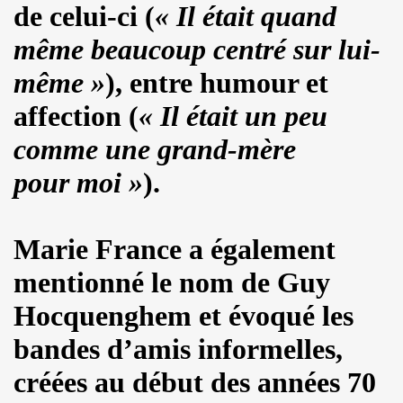
de celui-ci (
« Il était quand
 ASSASSINE" de MARIE FRANCE par JEAN WILLIAM THOUR
même beaucoup centré sur lui-
19, textes de PATRICK LOISEAU, produit par RENAUD) de DA
même »
), entre humour et
on album "Tendre assassine" dans le mensuel "Causeur" (
affection (
« Il était un peu
15 septembre 2019 a Paris pour la promotion de son albu
comme une grand-mère
p de vague à l'âme", "Tendre assassine") le 10 juillet 201
pour moi »
).
 juillet 2019 a Paris pour son miniconcert "Tendre assassi
concert le 27 juin 2019 a la Maroquinerie (Paris) : compt
Marie France a également
mentionné le nom de Guy
 ses trois premiers concerts, les 29 mars + 4 et 5 avril 20
Hocquenghem et évoqué les
remier album solo de YAROL POUPAUD.
bandes d’amis informelles,
16 avril 2019 a Paris pour la suite de l enregistrement
créées au début des années 70
oncert") : chronique de son album "J'ai quelque chose a vo