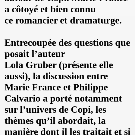
a côtoyé et bien connu
 octobre 2023 a Paris pour la promotion de l album "La nui
ce romancier et dramaturge.
4K 2022, film de GERARD KRAWCZYK, avec PAULINE LAFO
s, le 10 mars 2022 aux Disquaires, les 23 et 30 avril 2023 + 
Entrecoupée des questions que
ALLYDAY" par PHILIPPE ALMOSNINO & co + YAROL POUPAUD + 
posait l’auteur
Lola Gruber (présente elle
ts "AJASPHERE" le 23 novembre 2022 au Pop Up du Label et l
aussi), la discussion entre
11 janvier 2023 et du 4 au 12 mai 2023 pour la suite et f
Marie France et Philippe
"Start Walkin' 1965-1976"), le 17 avril 2005 au Grand Rex 
Calvario a porté notamment
me concerts "SUPERLUNE", le 3 juin 2022 au New Morning (Pa
sur l’univers de Copi, les
e 13 octobre 2022 a l'Olympia (Paris) + l'album "TEATRO L
thèmes qu’il abordait, la
au 11 novembre 2022 a Paris pour l enregistrement de 
manière dont il les traitait et si