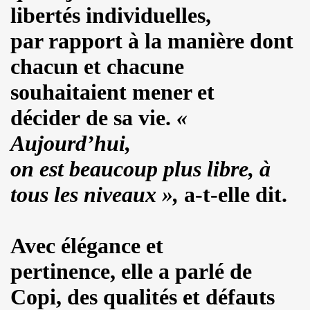
libertés individuelles,
NAL" (2016) de DR JOHN COOPER CLARKE et HUGH CORNWE
par rapport à la manière dont
 BENJAMIN SIKSOU dans "LES SOULIERS ROUGES", album s
chacun et chacune
ARIE FRANCE le 7 decembre 2019 au Silencio (Paris) : com
souhaitaient mener et
'ICI PARIS : chronique detaillee.
décider de sa vie.
«
Aujourd’hui,
ES MALKA FAMILY les 19 et 20 decembre 2019 a La Maroquine
on est beaucoup plus libre, à
 Du 16 au 22 novembre 2019 pour l expo "La fabrique des id
tous les niveaux »,
a-t-elle dit.
 de MARIE FRANCE (realise et compose par Leonard Lasry, 
DAPHNE VICTOR dans "Tribu Move" (octobre 2019) pour l a
Avec élégance et
SSASSINE" de MARIE FRANCE dans "Liberation" (19 et 20 
pertinence, elle a parlé de
 moi" dans "ROCKFOLKsvp" (novembre 2019), par JEAN-
Copi, des qualités et défauts