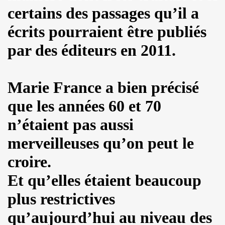
ES" le 21 mai 2022 au Zenith (Paris) : compte rendu deta
certains des passages qu’il a
écrits pourraient être publiés
 au 11 juin 2022 a Paris.
par des éditeurs en 2011.
ars au 4 avril 2022 a Paris pour l enregistrement de 
ur l album "SUPER LUNE", le 11 decembre 2021 a l Elysee M
Marie France a bien précisé
S jouent JOHNNY HALLYDAY, le 5 decembre 2021, au Johnn
que les années 60 et 70
man : les Mémoires du batteur de VINCE TAYLOR et JOH
n’étaient pas aussi
ical Berlin"), concert "Paradigmes" le 7 octobre 2021 au pa
merveilleuses qu’on peut le
NTY (piano), concerts "Dans la peau" les 5 et 6 octobre 20
croire.
Et qu’elles étaient beaucoup
cal Berlin"), premier concert avec public du "Paradigme tou
plus restrictives
oles de JACQUES DUVALL, musique de LEONARD LASRY, 2
qu’aujourd’hui au niveau des
VES, avec ALEXANDRE WETTER : chronique detaillee.