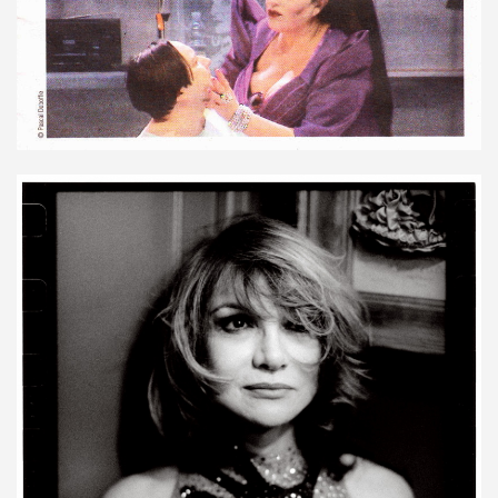
R FOLLLIES" (decembre 2013).
 PASCAUD dans "TELERAMA" (8 au 14 janvier 2014).
 MATIN" (20 decembre 2013).
AROSCOPE" (mercredi 18 decembre 2013).
de MANFRED T. MUGLER dans "TETU" (decembre 2013).
n") + ICI PARIS le 14 novembre 2013 au TRIANON (Paris) :
 CHINA GIRL" le 3 octobre 2013 aux TROIS BAUDETS (Pa
 CHRISTOPHE MAE au PALAIS DES SPORTS 2013 (Paris) 
anaries (juillet 2013).
musique" dans "PARIS MONTMARTRE" (ete 2013).