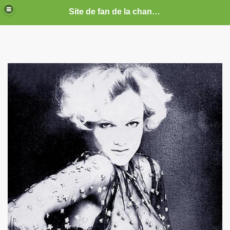
Site de fan de la chanteuse Marie France
ARIE FRANCE
CE : photos, documents, tracts, interviews, articles, etc.
septembre 2019 a decembre 2026.
anvier 2017 a decembre 2019.
illet 2016 a decembre 2016.
ecembre 2015 a juin 2016.
illet 2015 a decembre 2015.
nvier a juin 2015.
illet 2014 a decembre 2014.
nvier 2014 a juin 2014.