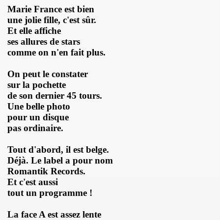
Marie France est bien
THOURY en power rock n roll trio le 4 octobre 2024 a Montr
une jolie fille, c'est sûr.
Et elle affiche
", conference de PATRICK "Ki-ox" CARDE (guitariste de NU
ses allures de stars
comme on n'en fait plus.
 "AJASPHERE vol. II" le 6 septembre 2024 a la Fondation Lo
On peut le constater
t sera belle") et LEONARD LASRY ("Le grand danger de se 
sur la pochette
de son dernier 45 tours.
s "AJASPHERE VOL. II" les 6 et 27 avril 2024 + le 5 juin 20
Une belle photo
pour un disque
IN Z. KAN : chronique par PATRICK EUDELINE dans "RockF
pas ordinaire.
Jean Nakache, Jerome Lambert, Patrice Brochery et leurs a
Tout d'abord, il est belge.
de la raya" (2024) : chronique detaillee.
Déjà. Le label a pour nom
Romantik Records.
trement en 1996 de l album "MARIE FRANCE" (paru en 199
Et c'est aussi
tout un programme !
7 par la journaliste ALIAS dans "Presto".
La face A est assez lente