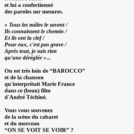
et lui a confectionné
des paroles sur mesures.
 octobre 2023 a Paris pour la promotion de l album "La nui
« Tous les mâles le savent /
4K 2022, film de GERARD KRAWCZYK, avec PAULINE LAFO
Ils connaissent le chemin /
Et ils ont la clef /
s, le 10 mars 2022 aux Disquaires, les 23 et 30 avril 2023 + 
Pour eux, c'est pas grave /
ALLYDAY" par PHILIPPE ALMOSNINO & co + YAROL POUPAUD + 
Après tout, je suis rien
qu'une déréglée »
...
ts "AJASPHERE" le 23 novembre 2022 au Pop Up du Label et l
On est très loin de “BAROCCO”
11 janvier 2023 et du 4 au 12 mai 2023 pour la suite et f
et de la chanson
qu'interprétait Marie France
"Start Walkin' 1965-1976"), le 17 avril 2005 au Grand Rex 
dans ce (beau) film
d'André Téchiné.
me concerts "SUPERLUNE", le 3 juin 2022 au New Morning (Pa
Vous vous souvenez
e 13 octobre 2022 a l'Olympia (Paris) + l'album "TEATRO L
de la scène du cabaret
et du morceau
au 11 novembre 2022 a Paris pour l enregistrement de 
“ON SE VOIT SE VOIR” ?