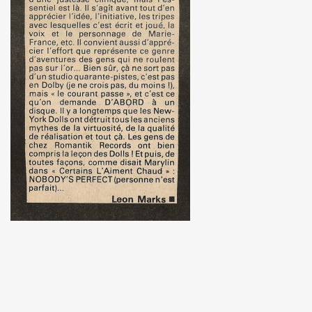
: ils ne se quitteront jamais", par FRANCOIS GUIBERT (d
ES DUVALL" (realise par Benjamin Schoos et Chris Cerri,
allumeurs d'etoiles") le 2 juillet 2016 a DOMONT (95) : 
" (special "39 de fievre) de MARIE FRANCE ET LES FANTO
 "1976-2016" le 22 avril 2016 aux RENDEZ VOUS D AILLEU
chansons de JACQUES DUVALL) le 25 mars 2016 a l OLYMP
cal Berlin" et "Sphynx") le 18 mars 2016 a l EMB de Sannoi
LIPPE DAUGA, JEAN-WILLIAM THOURY et VINCENT PALME
IGO" + concert le 5 decembre 2015 a LA MAROQUINERIE (
Modernes, album "Les visiteurs du soir" en 1981) par P