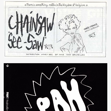
PALMER et JEAN WILLIAM THOURY par PHILIPPE MANOEUVRE
r vivant" et "De l amour") les 27 et 29 novembre 2015 + 2 
 PHILIPPE ALMOSNINO (concert "Mutant Love" pour NIKOL
EAR DEVICE (1982 a 1989) : 45 revolutions par minute, histoi
e Paris a Sete (du 2 au 4 novembre 2015).
u 23 au 25 octobre 2015 a Biarritz.
ret intimiste à paraître en 2016.
hat ???" et "Psycho Tropical Berlin") le 5 juillet 2015 a
'amour" (2015) : chronique detaillee.
ZY le 4 mai 2015 au PALAIS DES SPORTS (Paris) : comp
 le 3 avril 2015 a LA BOULE NOIRE (Paris) : compte rend