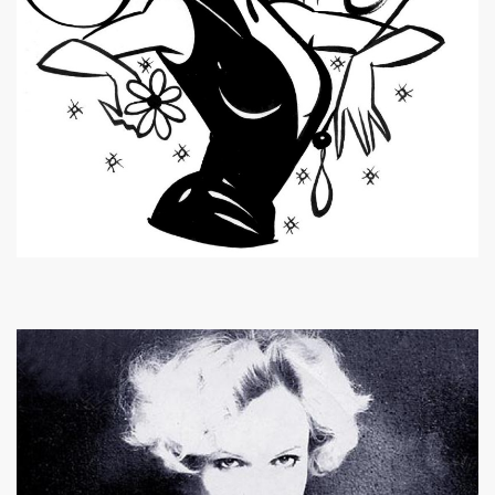
e 1977 a 1983.
ive).
CORDÉONISTES" (et courrier des lecteurs de "JUKE BOX
es de MARIE FRANCE parus entre 2006 et 2012.
 setlists.
 set-lists.
 le fanzine L ORDONNANCE (2004).
E FRANCE : concerts, spectacles, expositions, cabaret, etc.
t "AJASPHERE" le 28 octobre 2025 au Petit Bain (75013 Par
OK KO" le 16 octobre 2025 au Zenith (Paris) : chronique de
N UNKNOWN" le 27 septembre 2025 a Gouvieux (60) : comp