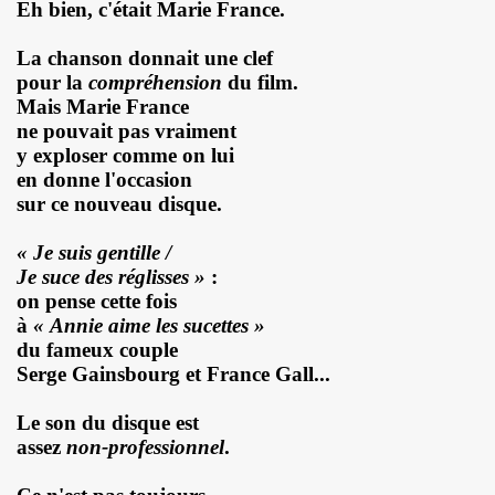
Eh bien, c'était Marie France.
ES" le 21 mai 2022 au Zenith (Paris) : compte rendu deta
La chanson donnait une clef
 au 11 juin 2022 a Paris.
pour la
compréhension
du film.
Mais Marie France
ars au 4 avril 2022 a Paris pour l enregistrement de 
ne pouvait pas vraiment
y exploser comme on lui
ur l album "SUPER LUNE", le 11 decembre 2021 a l Elysee M
en donne l'occasion
sur ce nouveau disque.
S jouent JOHNNY HALLYDAY, le 5 decembre 2021, au Johnn
« Je suis gentille /
man : les Mémoires du batteur de VINCE TAYLOR et JOH
Je suce des réglisses »
:
ical Berlin"), concert "Paradigmes" le 7 octobre 2021 au pa
on pense cette fois
à
« Ann
ie aime les sucettes »
NTY (piano), concerts "Dans la peau" les 5 et 6 octobre 20
du fameux couple
Serge Gainsbourg et France Gall...
cal Berlin"), premier concert avec public du "Paradigme tou
Le son du disque est
oles de JACQUES DUVALL, musique de LEONARD LASRY, 2
assez
non-professionnel
.
VES, avec ALEXANDRE WETTER : chronique detaillee.