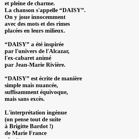
BIJOU (Vincent Palmer, Philippe Dauga, Dynamite Yan, Jean
et pleine de charme.
La chanson s'appelle “DAISY”.
l du "Aseptise Tour") + IZAE, le 6 juin 2024 au Casino de 
On y joue innocemment
avec des mots et des rimes
 le 9 mars 2024 a la Boule noire (Paris) : compte rend
placées en leurs milieux.
expo "Douce France, des musiques de l'exil aux cultures u
“DAISY” a été inspirée
par l'univers de l'Alcazar,
, amour, mort)" le 17 mars 2024 au New Morning + concert 
l'ex-cabaret animé
par Jean-Marie Rivière.
D DANGER DE SE PLAIRE" le 26 mars 2024 a la Nouvelle E
“DAISY” est écrite de manière
etit Paris (Liege) : dossier de presentation.
simple mais nuancée,
suffisamment équivoque,
"ZeWeed" (hiver 2024) pour l album "LA NUIT QUI VIENT 
mais sans excès.
 (2023) : chronique detaillee de ses dix albums studio 
L'interprétation ingénue
(on pense tout de suite
OS AMORES : chronique detaillee.
à Brigitte Bardot !)
de Marie France
 PAUL SIMONON), concert et album "CAN WE DO TOMORROW