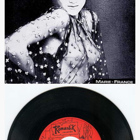
 "AJASPHERE" le 30 août 2025 en la chapelle Reille (75014
illy "I DIG THAT BOP" le 28 juin 2025 a Louvres (95) : com
U le 24 juin 2025, terre plein central du boulevard Rochech
ALMOSNINO a la guitare) le 21 juin 2025 devant le bar Che
 "AJASPHERE" dans la nuit du 20 au 21 juin 2025 en l eglis
ge a DANIEL DARC le 19 juin 2025, rue Charles Delesclu
OUTREBLEU" le 10 juin 2025 au Cafe de la Danse (Paris) : 
NKNOWN" (2024, corealise par Les Spunyboys et Philippe A
" (2025) d'YZOULA : chronique detaillee.
rt "AJASPHERE" le 15 mai 2025 au Badaboum (Paris) : comp