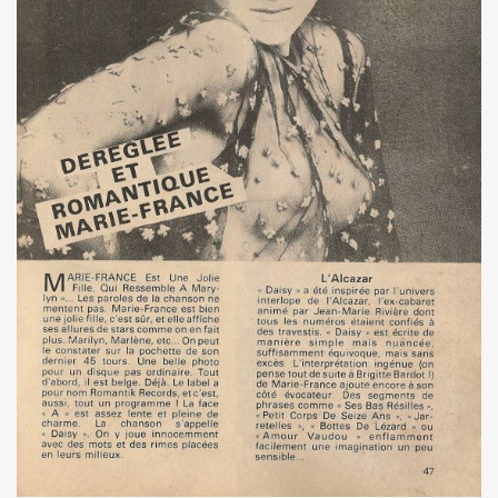
kif" (2017) + concerts a La Cigale (Paris) et au Chinois ("T
IVANT TOUR" de JOHNNY HALLYDAY le 9 decembre 2017 a L
hante Jacques Duvall") dans l'exposition "DAHO L'AIME POP
E CLASH ("Radio Clash sur Paris") le 9 septembre 2017 
Duvall", "39 de fievre") dans "JUKE BOX MAGAZINE" (sep
 DARREL HIGHAM : chronique detaillee.
uvall", "39 de fievre") photographiee le 12 aout 2017 p
de MARIE FRANCE ("chante Jacques Duvall") par PIERRE & 
cho Tropical Berlin") le 2 decembre 2016 a l'Orange Bleue a 
IERRE PRUVOT) et la Troupe de Madame Arthur de la Promen
UVALL") le 25 novembre 2016 + les 23 et 24 fevrier 2017