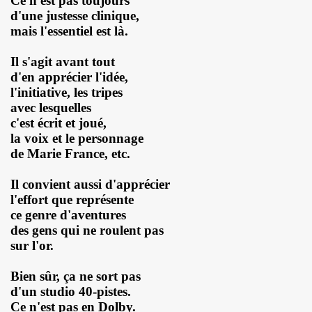
Ce n'est pas toujours
d'une justesse clinique,
NAL" (2016) de DR JOHN COOPER CLARKE et HUGH CORNWE
mais l'essentiel est là.
 BENJAMIN SIKSOU dans "LES SOULIERS ROUGES", album s
Il s'agit avant tout
d'en apprécier l'idée,
ARIE FRANCE le 7 decembre 2019 au Silencio (Paris) : com
l'initiative, les tripes
avec lesquelles
'ICI PARIS : chronique detaillee.
c'est écrit et joué,
la voix et le personnage
ES MALKA FAMILY les 19 et 20 decembre 2019 a La Maroquine
de Marie France, etc.
 Du 16 au 22 novembre 2019 pour l expo "La fabrique des id
Il convient aussi d'apprécier
l'effort que représente
 de MARIE FRANCE (realise et compose par Leonard Lasry, 
ce genre d'aventures
des gens qui ne roulent pas
DAPHNE VICTOR dans "Tribu Move" (octobre 2019) pour l a
sur l'or.
SSASSINE" de MARIE FRANCE dans "Liberation" (19 et 20 
Bien sûr, ça ne sort pas
 moi" dans "ROCKFOLKsvp" (novembre 2019), par JEAN-
d'un studio 40-pistes.
Ce n'est pas en Dolby.