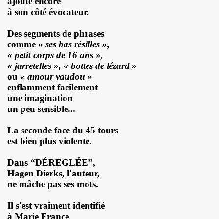
ajoute encore
 EP quatre titres (2023) : chronique detaillee.
à son côté évocateur.
HOURY en power rock n roll trio, premiers concerts a Pari
Des segments de phrases
comme
« ses bas résilles »,
roll trio improvise le 6 janvier 2024 a Rock Paradise) : co
« petit corps de 16 ans »,
« jarretelles », « bottes de lézard »
ts "AJASPHERE" le 7 septembre 2023 a la Chapelle XIV Musi
ou
« amour vaudou »
enflamment facilement
edicaces pour son livre "On connaît ma chanson" le 16 d
une imagination
un peu sensible...
UC (de LA SOURIS DEGLINGUEE) le 15 decembre 2023 au cr
La seconde face du 45 tours
 (concert "A plein cœur") jouent JOHNNY HALLYDAY, le 9
est bien plus violente.
terview dans "TRIBU MOVE" numero 275 (novembre 2023).
Dans “DÉREGLÉE”,
Hagen Dierks, l'auteur,
O" le 26 aout 2023 a Luzarches (95) et le 16 septembre 2
ne mâche pas ses mots.
2023 par la troupe SAYNETE ET SANS BAVURE au Theatre
Il s'est vraiment identifié
à Marie France
ELLE" (2023) de MARIE FRANCE (realise et compose par Leo