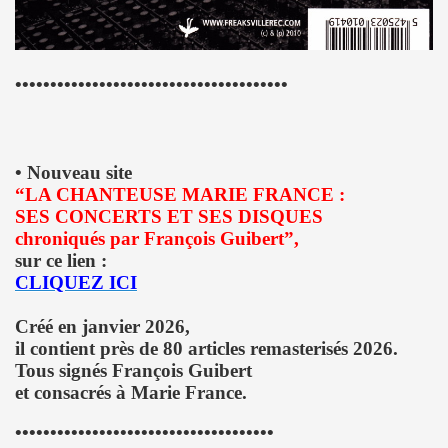
R FOLLLIES" (decembre 2013).
 PASCAUD dans "TELERAMA" (8 au 14 janvier 2014).
•••••••••••••••••••••••••••••••••••••••
 MATIN" (20 decembre 2013).
AROSCOPE" (mercredi 18 decembre 2013).
• Nouveau site
“LA CHANTEUSE MARIE FRANCE :
de MANFRED T. MUGLER dans "TETU" (decembre 2013).
SES CONCERTS ET SES DISQUES
chroniqués par François Guibert”,
n") + ICI PARIS le 14 novembre 2013 au TRIANON (Paris) :
sur ce lien :
CLIQUEZ ICI
 CHINA GIRL" le 3 octobre 2013 aux TROIS BAUDETS (Pa
 CHRISTOPHE MAE au PALAIS DES SPORTS 2013 (Paris) 
Créé en janvier 2026,
il contient près de 80 articles remasterisés 2026.
anaries (juillet 2013).
Tous signés François Guibert
et consacrés à Marie France.
musique" dans "PARIS MONTMARTRE" (ete 2013).
•••••••••••••••••••••••••••••••••••••