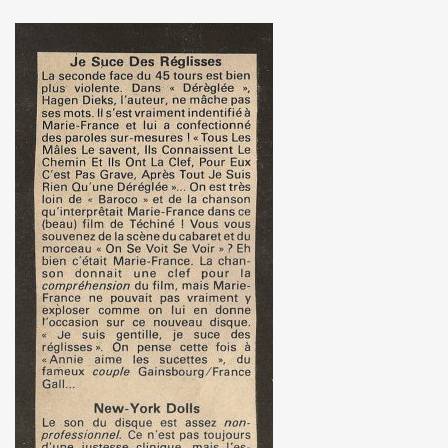
 etre la marquise des anges") : interview + discographie.
au "IN&OUT FESTIVAL", du 27 avril au 1er mai 2017 a Nice
e JACQUES DUVALL" par JEAN-EMMANUEL DELUXE.
'EFFELLO & LES EXTRATERRESTRES : chronique detaillee
RIE FRANCE dans le cadre de l'exposition "L'esprit francais
 MARIE FRANCE ("chante Jacques Duvall") par PIERRE & GILL
taillee des reeditions remasterisees 2017 des albums "Mic
DUVALL") dans le videoclip scopitone "PATRICIA" des W
ncert le 29 octobre 2016 au Trianon : compte rendu.
UVALL", Freaksville, 2016) et CHRISSIE HYNDE (PRETENDE
e SON OF A GUN (JACQUES SERIS, PASCAL SAUMADE) & PERL