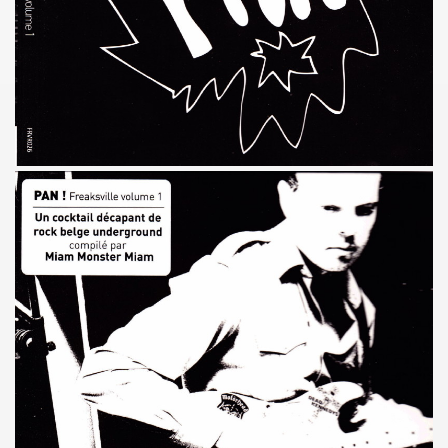
s plus pour Dieu") + BENJAMIN SCHOOS ("Beau futur") + 
rt "Hommage a PASCAL BORNE" (guitariste de Chihuahua, 
rlene Dietrich et Marilyn Monroe) dans les "MUGLER FOLL
E dans le journal "CANDY" n°8 (hiver 2014 2015).
q minutes, j'suis prete !" et "Redevenir modeste") : inte
 man show "2") le 4 janvier 2015 au THEATRE DEJAZET (Pa
, chanteuse de Superbus) le 25 septembre 2014 au NOUVE
"95200" » de MINISTERE A.M.E.R (Stomy Bugsy et Passi) le 
DRONES (album "THE TANGIBLE EFFECT OF LOVE") feat. 
ns le Sud de de la France, dans les Vosges (juin et juillet