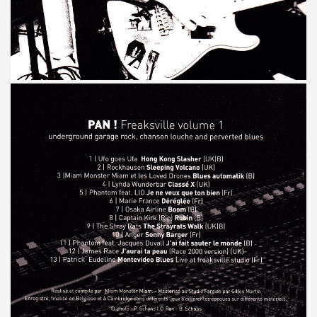
GINAL" (2014) de BRIAN SETZER : chronique (chronicle r
IVERS : chronique detaillee.
MAY : chronique detaillee.
IN" + album "THE FABULOUS ROCK N ROLL SONGBOOK" de C
OLLY PARTON : chronique detaillee.
r de la chanson" (Editions Caid, 2014) : chronique du liv
") le 3 avril 2014 a LA MAROQUINERIE (Paris) : compte re
RONES ("The Tangible Effect Of Love") le 28 mars 2014 
 du Palace" (2014) : chronique de l'album.
") le 18 decembre 2013 a LA BOULE NOIRE (Paris) : com
 2013 au TRIANON (Paris) : compte rendu.