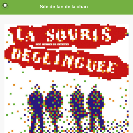
Site de fan de la chanteuse Marie France
ARIE FRANCE
CE : photos, documents, tracts, interviews, articles, etc.
septembre 2019 a decembre 2026.
anvier 2017 a decembre 2019.
illet 2016 a decembre 2016.
ecembre 2015 a juin 2016.
illet 2015 a decembre 2015.
nvier a juin 2015.
illet 2014 a decembre 2014.
nvier 2014 a juin 2014.