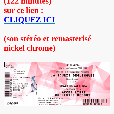
(122 minutes)
ES" le 21 mai 2022 au Zenith (Paris) : compte rendu deta
sur ce lien :
 au 11 juin 2022 a Paris.
CLIQUEZ ICI
ars au 4 avril 2022 a Paris pour l enregistrement de 
(son stéréo et remasterisé
ur l album "SUPER LUNE", le 11 decembre 2021 a l Elysee M
nickel chrome)
S jouent JOHNNY HALLYDAY, le 5 decembre 2021, au Johnn
man : les Mémoires du batteur de VINCE TAYLOR et JOH
ical Berlin"), concert "Paradigmes" le 7 octobre 2021 au pa
NTY (piano), concerts "Dans la peau" les 5 et 6 octobre 20
cal Berlin"), premier concert avec public du "Paradigme tou
oles de JACQUES DUVALL, musique de LEONARD LASRY, 2
VES, avec ALEXANDRE WETTER : chronique detaillee.