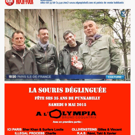
ND REX et JEAN-PIERRE MADER a Villeneuve (oct. 2012) :
 SCOP CLUB (Paris) : compte rendu.
 MACHINE, SUGAR AND TIGER, EFFELLO ET LES EXTRATERR
s 11 et 12 decembre 2012 a BERLIN.
EMENT DE MOI" (2012), film-serie de STEVE CATIEAU.
juillet et aout 2012).
L : les deux font la paire" ("La Libre Belgique", 14 jui
s 15, 16 et 17 juin 2012 au STADE DE FRANCE (Saint-Den
in 2012 a L'INTERNATIONAL (Paris).
: "How we met" dans le journal anglais "THE INDEPENDE