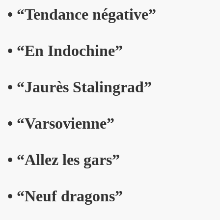
 ASSASSINE" de MARIE FRANCE par JEAN WILLIAM THOUR
• “Tendance négative”
19, textes de PATRICK LOISEAU, produit par RENAUD) de DA
on album "Tendre assassine" dans le mensuel "Causeur" (
• “En Indochine”
15 septembre 2019 a Paris pour la promotion de son albu
• “Jaurès Stalingrad”
p de vague à l'âme", "Tendre assassine") le 10 juillet 201
 juillet 2019 a Paris pour son miniconcert "Tendre assassi
• “Varsovienne”
concert le 27 juin 2019 a la Maroquinerie (Paris) : compt
 ses trois premiers concerts, les 29 mars + 4 et 5 avril 20
• “Allez les gars”
remier album solo de YAROL POUPAUD.
• “Neuf dragons”
16 avril 2019 a Paris pour la suite de l enregistrement
oncert") : chronique de son album "J'ai quelque chose a vo