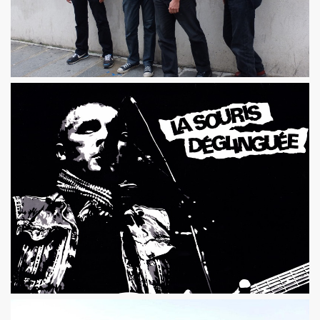
D DRONES le 12 fevrier 2011 a l'INTERNATIONAL (Paris)
rsaire de MARIE FRANCE le 9 fevrier 2011 au restaurant du Se
 publique de "QUERELLE DE BREST", un musical de VINCEN
e 25 decembre 2010 et le 1er janvier 2011.
rs du gala-diner annuel au profit de l'association AIDES
e 8 octobre 2010 a l UNDERBELLY CLUB a LONDRES.
 26 septembre 2010 aux BOUFFES DU NORD (Paris).
 6, 7 et 8 aout 2010 au festival "LES NUITS SECRETES
 le 20 juillet 2010 aux "TOILES DU SUD" a COTIGNAC (83
010 a NICE (06).
t 14 juin 2010 a l'EDEN ROC a ANTIBES (06).