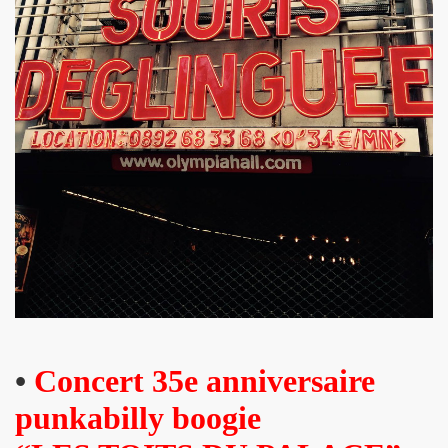
 EP quatre titres (2023) : chronique detaillee.
HOURY en power rock n roll trio, premiers concerts a Pari
roll trio improvise le 6 janvier 2024 a Rock Paradise) : co
ts "AJASPHERE" le 7 septembre 2023 a la Chapelle XIV Musi
edicaces pour son livre "On connaît ma chanson" le 16 d
UC (de LA SOURIS DEGLINGUEE) le 15 decembre 2023 au cr
 (concert "A plein cœur") jouent JOHNNY HALLYDAY, le 9
terview dans "TRIBU MOVE" numero 275 (novembre 2023).
O" le 26 aout 2023 a Luzarches (95) et le 16 septembre 2
•
Concert 35e anniversaire
2023 par la troupe SAYNETE ET SANS BAVURE au Theatre
punkabilly boogie
ELLE" (2023) de MARIE FRANCE (realise et compose par Leo