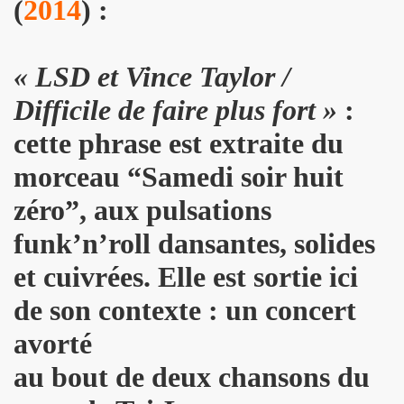
(
2014
) :
u concert de BIJOU SVP le 14 novembre 2009 a l'EUROPEEN
e 28 octobre 2009 a l'Espace 315 du CENTRE POMPIDOU 
« LSD et Vince Taylor /
au concert d'ALEX BEAUPAIN le 17 octobre 2009 aux TROI
Difficile de faire plus fort »
:
e 3 octobre 2009 a L'ARCHIPEL (Paris).
cette phrase est extraite du
STAR MAG" (2 octobre 2009).
morceau
“
Samedi soir huit
e 28 aout 2009 aux TROIS BAUDETS a Paris.
zéro
”
, aux pulsations
 BARDOT" le 16 mai 2009 a L'ARCHIPEL a Paris.
funk’n’roll dansantes, solides
et cuivrées. Elle est sortie ici
E et JACQUES DUVALL les 18 et 19 avril 2009 aux TR
de son contexte : un concert
CE le 17 avril 2009 au GLOBO a PARIS.
avorté
Paris le 11 octobre 2008.
au bout de deux chansons du
 7 octobre 2008.