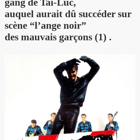
gang de Tai-Luc,
AU) MONDE" au Forum de Liege (27 septembre 2008).
auquel aurait dû succéder sur
septembre 2008) : photos dans les coulisses des concerts.
scène
“
l’ange noir
”
is le 8 septembre 2008.
des mauvais garçons (1) .
Paris le 30 mai 2008.
 et MARIE FRANCE le 20 fevrier 2008 au CENTRE WALL
CE le 1er fevrier 2008 au BATACLAN (Paris).
(1982).
"39 DE FIEVRE" de MARIE FRANCE par JEAN-WILLIAM THOUR
ANCE (disponibles depuis decembre 2009).
 dans "TELERAMA" (16 decembre 2009).
dans "STUDIO CINE LIVE MAGAZINE" (fevrier 2010).