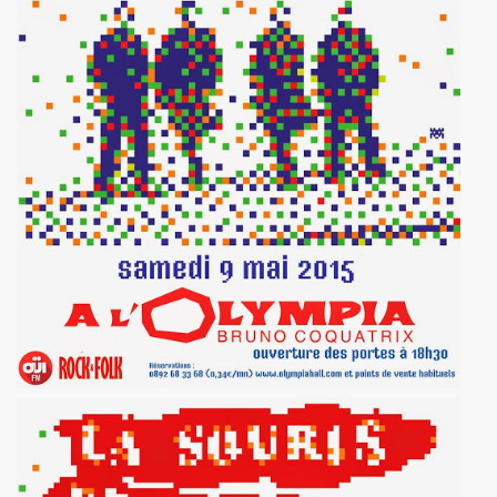
3 au TRIANON (avec MICK JONES) et le 12 juillet 2013 sur 
LE RICHARD, le 7 juin 2005 a L'OLYMPIA : compte rendu.
013 au THEATRE DU PETIT SAINT MARTIN (Paris) : compt
ENDS DU SINGE") le 28 juin 2013 au PALAIS DES SPORTS 
CKER TOUR" de JOHNNY HALLYDAY le 16 juin 2013 a BER
UT CHIC" par JEAN ERIC PERRIN ("ROCK AND FOLK", 1
IEVRE" de MARIE FRANCE par CHRISTIAN LEBRUN dans "BE
ouent l'album "39 DE FIEVRE" le 18 mai 2013 au RESERV
jouent l'album "39 DE FIEVRE" a SOS RECORDING a ANS
 LA FEMME le 14 mai 2013 a la FNAC FORUM des HALLES 
3) de LA FEMME : chronique de l'album CD.