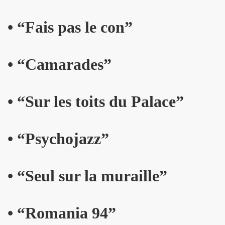
 etre la marquise des anges") : interview + discographie.
• “Fais pas le con”
au "IN&OUT FESTIVAL", du 27 avril au 1er mai 2017 a Nice
e JACQUES DUVALL" par JEAN-EMMANUEL DELUXE.
• “Camarades”
'EFFELLO & LES EXTRATERRESTRES : chronique detaillee
RIE FRANCE dans le cadre de l'exposition "L'esprit francais
• “Sur les toits du Palace”
 MARIE FRANCE ("chante Jacques Duvall") par PIERRE & GILL
• “Psychojazz”
taillee des reeditions remasterisees 2017 des albums "Mic
DUVALL") dans le videoclip scopitone "PATRICIA" des W
• “Seul sur la muraille”
ncert le 29 octobre 2016 au Trianon : compte rendu.
UVALL", Freaksville, 2016) et CHRISSIE HYNDE (PRETENDE
• “Romania 94”
e SON OF A GUN (JACQUES SERIS, PASCAL SAUMADE) & PERL