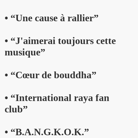
kif" (2017) + concerts a La Cigale (Paris) et au Chinois ("T
IVANT TOUR" de JOHNNY HALLYDAY le 9 decembre 2017 a L
• “Une cause à rallier”
hante Jacques Duvall") dans l'exposition "DAHO L'AIME POP
• “J'aimerai toujours cette
E CLASH ("Radio Clash sur Paris") le 9 septembre 2017 
musique”
Duvall", "39 de fievre") dans "JUKE BOX MAGAZINE" (sep
 DARREL HIGHAM : chronique detaillee.
• “Cœur de bouddha”
uvall", "39 de fievre") photographiee le 12 aout 2017 p
de MARIE FRANCE ("chante Jacques Duvall") par PIERRE & 
• “International raya fan
cho Tropical Berlin") le 2 decembre 2016 a l'Orange Bleue a 
club”
IERRE PRUVOT) et la Troupe de Madame Arthur de la Promen
• “B.A.N.G.K.O.K.”
UVALL") le 25 novembre 2016 + les 23 et 24 fevrier 2017