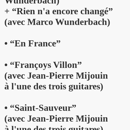
Wunderbach)
GINAL" (2014) de BRIAN SETZER : chronique (chronicle r
+ “Rien n'a encore changé”
IVERS : chronique detaillee.
(avec Marco Wunderbach)
MAY : chronique detaillee.
IN" + album "THE FABULOUS ROCK N ROLL SONGBOOK" de C
• “En France”
OLLY PARTON : chronique detaillee.
• “Françoys Villon”
r de la chanson" (Editions Caid, 2014) : chronique du liv
(avec Jean-Pierre Mijouin
") le 3 avril 2014 a LA MAROQUINERIE (Paris) : compte re
à l'une des trois guitares)
RONES ("The Tangible Effect Of Love") le 28 mars 2014 
 du Palace" (2014) : chronique de l'album.
• “Saint-Sauveur”
") le 18 decembre 2013 a LA BOULE NOIRE (Paris) : com
(avec Jean-Pierre Mijouin
 2013 au TRIANON (Paris) : compte rendu.
à l'une des trois guitares)