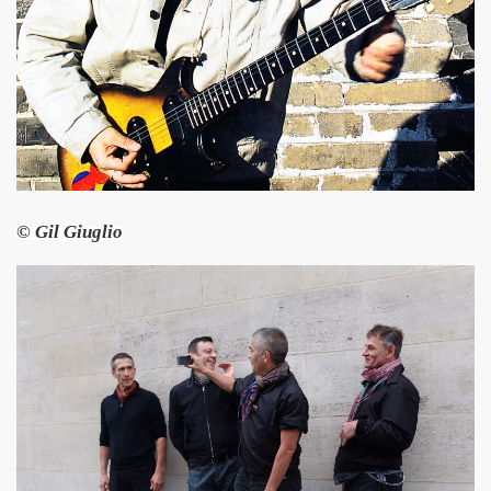
ARADIS SUR TERRE" au THEATRE EDOUARD VII (Paris) :
rage "THE NAMELESS SPECTACLE" (2011, avec SWANN ARLAU
seance cinema speciale MARIE FRANCE (8 octobre 2011) et 
e la 17e edition de "CHERIES-CHERIS" du 7 au 16 octobr
EIL le 20 juillet 2011 a L'ANGORA (Paris).
© Gil Giuglio
ert integral) de BIJOU SVP (PHILIPPE DAUGA) le 21 jui
IAM ET LES LOVED DRONES, JACQUES DUVALL, PASCALE B
RIO au "Cafe-debat" autour de COPI le 2 avril 2011 au 
DVD) "IL Y AVAIT UNE FOIS FREAKSVILLE" (2011).
esente en avant-premiere "LE BIJOU DE GAINSBOURG" le