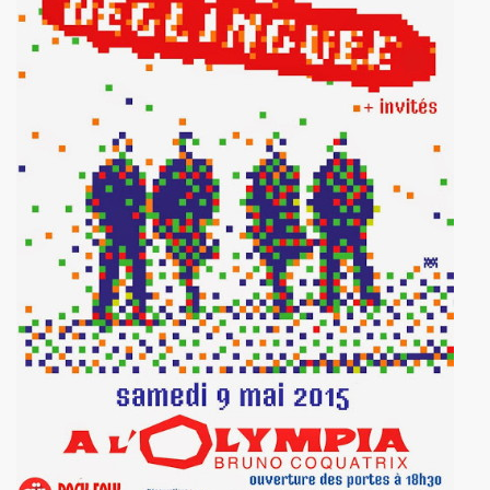
TOUR" de DICK RIVERS : au CASINO DE PARIS 2011, à l'OLY
) de SEBASTIEN LIFSHITZ : impressions.
3 au BATACLAN (Paris) : compte rendu.
RRIERE L'OBJECTIF DE PIERRE ET GILLES — Photos et pro
L ROZOUM, dit DANIEL DARC, le 14 mars 2013 a PARIS.
Sete (mars 2013).
ans le magazine papier "GONZAI" numero 1 (janvier 2013)
'ALAIN CHAMFORT et ses invitees le 30 janvier 2013 au G
 11 decembre 2012 a l'OLYMPIA (Paris) : compte rendu
ALAIN CHENNEVIERE and Friends le 8 novembre 2012 a la
“First Comes The Night”) le 12 octobre 2012 au GRAND RE