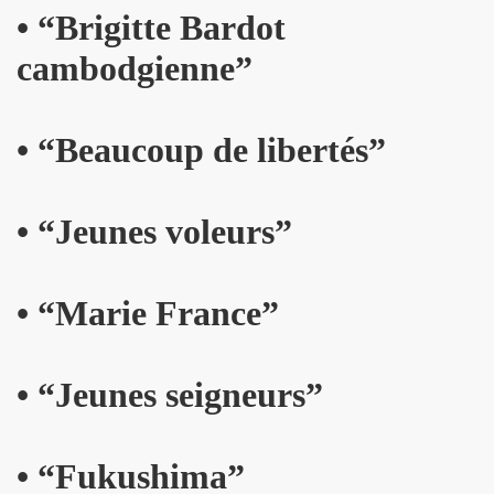
• “Brigitte Bardot
 toi" et concert le 19 octobre 2018 a La Seine Musicale : 
cambodgienne”
nvier au 11 fevrier 2019 a Paris pour l enregistrement 
 17 septembre 2018 a Paris.
• “Beaucoup de libertés”
e en août 2018 pour rendre visite a MARIE FRANCE.
 29 juin au 8 juillet 2018 pour le tournage du film "Hunter
• “Jeunes voleurs”
all", "39 de fievre") : interview dans "La Gazette du rock
• “Marie France”
LLYDAY ("Les rocks les plus terribles"), BOBBIE CLAR
roliere-auteur de huit textes de l album "JOHNNY, R
• “Jeunes seigneurs”
9 fevrier 2018 a Paris.
nt-Francois" de MARIE FRANCE (avec STAIV GENTIS) par PIER
• “Fukushima”