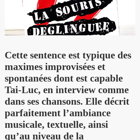
dans "OPEN MAG" (decembre 2009 - janvier 2010).
 dans "PARIS MATCH" (23 decembre 2009).
" dans "ACCORDEON ET ACCORDEONISTES" (janvier 201
 par JEAN-WILLIAM THOURY dans "JUKE BOX MAGAZINE
Cette sentence est typique des
maximes improvisées et
SONNE" dans "LES INROCKUTPIBLES" (28 octobre 2009
spontanées dont est capable
 dans "FEMME ACTUELLE" (2 novembre 2009).
Tai-Luc, en interview comme
ctobre 2009).
dans ses chansons. Elle décrit
ALL et MARIE FRANCE le 24 septembre 2007 a la Fleche 
parfaitement l’ambiance
CE dans "ROCK & FOLK" (juillet 2008).
musicale, textuelle, ainsi
NE DE LA DISCOTHEQUE" (septembre 1983).
qu’au niveau de la