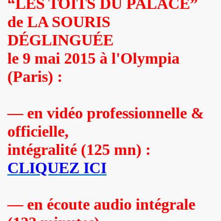
“LES TOITS DU PALACE”
de LA SOURIS
 octobre 2023 a Paris pour la promotion de l album "La nui
DÉGLINGUÉE
4K 2022, film de GERARD KRAWCZYK, avec PAULINE LAFO
le 9 mai 2015 à l'Olympia
s, le 10 mars 2022 aux Disquaires, les 23 et 30 avril 2023 + 
(Paris) :
ALLYDAY" par PHILIPPE ALMOSNINO & co + YAROL POUPAUD + 
ts "AJASPHERE" le 23 novembre 2022 au Pop Up du Label et l
— en vidéo professionnelle &
11 janvier 2023 et du 4 au 12 mai 2023 pour la suite et f
officielle,
"Start Walkin' 1965-1976"), le 17 avril 2005 au Grand Rex 
intégralité (125 mn) :
CLIQUEZ ICI
me concerts "SUPERLUNE", le 3 juin 2022 au New Morning (Pa
e 13 octobre 2022 a l'Olympia (Paris) + l'album "TEATRO L
— en écoute audio intégrale
au 11 novembre 2022 a Paris pour l enregistrement de 