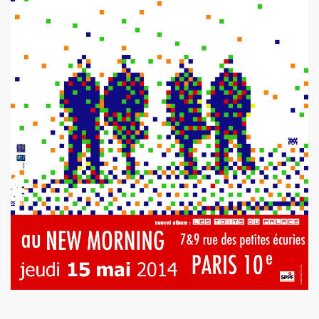
e 1977 a 1983.
ive).
CORDÉONISTES" (et courrier des lecteurs de "JUKE BOX
es de MARIE FRANCE parus entre 2006 et 2012.
 setlists.
 set-lists.
 le fanzine L ORDONNANCE (2004).
E FRANCE : concerts, spectacles, expositions, cabaret, etc.
t "AJASPHERE" le 28 octobre 2025 au Petit Bain (75013 Par
OK KO" le 16 octobre 2025 au Zenith (Paris) : chronique de
N UNKNOWN" le 27 septembre 2025 a Gouvieux (60) : comp