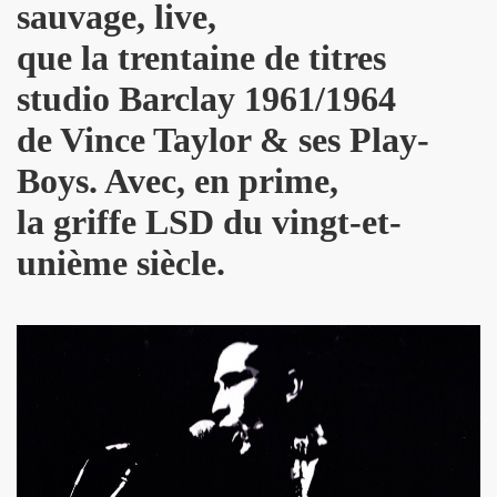
sauvage, live,
D and friends) le 22 janvier 2010 au POINT FMR (Pari
que la trentaine de titres
 POUPAUD, THE HELLBOYS, HEARTBREAK HOTEL, VINCENT P
studio Barclay 1961/1964
de Vince Taylor & ses Play-
IBUS (Paris).
Boys. Avec, en prime,
e 2006 et le 31 mars 2007 au NOUVEAU CASINO (Paris).
la griffe LSD du vingt-et-
GIBUS (Paris).
unième siècle.