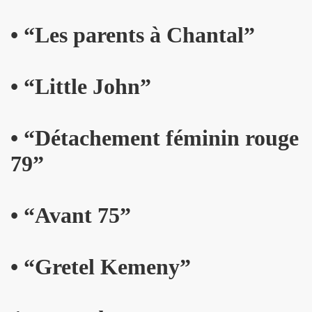
: ils ne se quitteront jamais", par FRANCOIS GUIBERT (d
• “Les parents à Chantal”
ES DUVALL" (realise par Benjamin Schoos et Chris Cerri,
• “Little John”
allumeurs d'etoiles") le 2 juillet 2016 a DOMONT (95) : 
" (special "39 de fievre) de MARIE FRANCE ET LES FANTO
• “Détachement féminin rouge
 "1976-2016" le 22 avril 2016 aux RENDEZ VOUS D AILLEU
79”
chansons de JACQUES DUVALL) le 25 mars 2016 a l OLYMP
cal Berlin" et "Sphynx") le 18 mars 2016 a l EMB de Sannoi
• “Avant 75”
LIPPE DAUGA, JEAN-WILLIAM THOURY et VINCENT PALME
• “Gretel Kemeny”
IGO" + concert le 5 decembre 2015 a LA MAROQUINERIE (
Modernes, album "Les visiteurs du soir" en 1981) par P