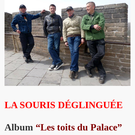
B" le 4 juin 2010 au CLOITRE DES JACOBINS a TOULOUS
MAGE A SERGE REZVANI" le 2 juin 2010 aux TROIS BAUDE
 CONTROL CLUB, BERTRAND BURGALAT au "TRIBUTE TO P
MARIE FRANCE le 15 mai 2010 au musee MAC-VAL de VITR
BARDOT ("MON BB")" le 15 avril 2010 a la FNAC FORUM 
0 au cabaret ARTISHOW (Paris) pour l'emission "DIVAS S
ar MARIE FRANCE le 25 janvier 2010 au THEATRE DU RON
du 26 au 30 decembre 2009 aux TROIS BAUDETS (Paris)
LA SOURIS DÉGLINGUÉE
09 chez BASTIEN DE ALMEIDA (Paris) en seance de dedica
009 au CHACHA CLUB (Paris).
Album
“
Les toits du Palace
”