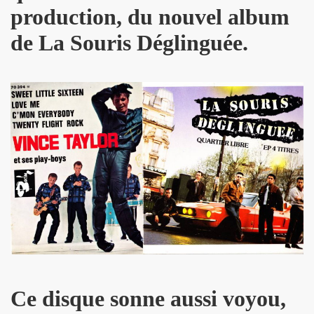
production, du nouvel album
DOT dans "TELERAMA" du 7 octobre 2009.
de La Souris Déglinguée.
IN sur le site de RFI (octobre 2009).
ALAIN PACADIS (1978).
dans "LIBERATION" (14 avril 2003).
 nuits" dans "LE MONDE" (avril 2003).
LK" (mars 1997).
LINE dans "ROCK & FOLK" (juin 2003).
K" (1994) par H.M.
ns le magazine "FEELING" (numero 3, mars 1978).
 nee" ("7 a Paris", 1990).
Ce disque sonne aussi voyou,
PAUD, ALAIN CHENNEVIERE, HUGO HOOKA HEY, TONY TRU