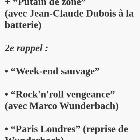
+
“
Putain de zone
”
(avec Jean-Claude Dubois à la
s plus pour Dieu") + BENJAMIN SCHOOS ("Beau futur") + 
batterie)
rt "Hommage a PASCAL BORNE" (guitariste de Chihuahua, 
rlene Dietrich et Marilyn Monroe) dans les "MUGLER FOLL
2e rappel :
E dans le journal "CANDY" n°8 (hiver 2014 2015).
q minutes, j'suis prete !" et "Redevenir modeste") : inte
• “Week-end sauvage”
 man show "2") le 4 janvier 2015 au THEATRE DEJAZET (Pa
, chanteuse de Superbus) le 25 septembre 2014 au NOUVE
• “Rock'n'roll vengeance”
(avec Marco Wunderbach)
"95200" » de MINISTERE A.M.E.R (Stomy Bugsy et Passi) le 
DRONES (album "THE TANGIBLE EFFECT OF LOVE") feat. 
• “Paris Londres” (reprise de
ns le Sud de de la France, dans les Vosges (juin et juillet