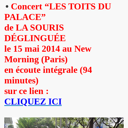
•
Concert “LES TOITS DU
 "AJASPHERE" le 30 août 2025 en la chapelle Reille (75014
PALACE”
illy "I DIG THAT BOP" le 28 juin 2025 a Louvres (95) : com
de LA SOURIS
U le 24 juin 2025, terre plein central du boulevard Rochech
DÉGLINGUÉE
ALMOSNINO a la guitare) le 21 juin 2025 devant le bar Che
le 15 mai 2014 au New
Morning (Paris)
 "AJASPHERE" dans la nuit du 20 au 21 juin 2025 en l eglis
en écoute intégrale (94
ge a DANIEL DARC le 19 juin 2025, rue Charles Delesclu
minutes)
OUTREBLEU" le 10 juin 2025 au Cafe de la Danse (Paris) : 
sur ce lien :
NKNOWN" (2024, corealise par Les Spunyboys et Philippe A
CLIQUEZ ICI
" (2025) d'YZOULA : chronique detaillee.
rt "AJASPHERE" le 15 mai 2025 au Badaboum (Paris) : comp