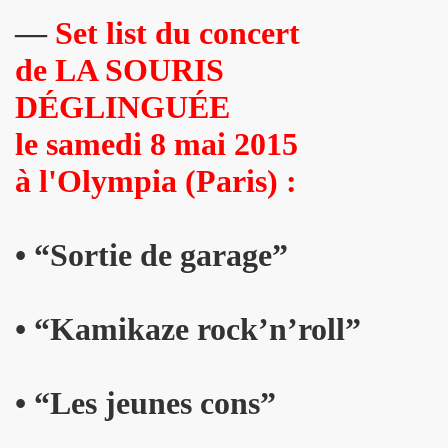
—
Set list du concert
NAL" (2016) de DR JOHN COOPER CLARKE et HUGH CORNWE
de LA SOURIS
 BENJAMIN SIKSOU dans "LES SOULIERS ROUGES", album s
DÉGLINGUÉE
ARIE FRANCE le 7 decembre 2019 au Silencio (Paris) : com
le samedi 8 mai 2015
'ICI PARIS : chronique detaillee.
à l'Olympia (Paris)
:
ES MALKA FAMILY les 19 et 20 decembre 2019 a La Maroquine
 Du 16 au 22 novembre 2019 pour l expo "La fabrique des id
• “Sortie de garage”
 de MARIE FRANCE (realise et compose par Leonard Lasry, 
• “Kamikaze rock’n’roll”
DAPHNE VICTOR dans "Tribu Move" (octobre 2019) pour l a
SSASSINE" de MARIE FRANCE dans "Liberation" (19 et 20 
• “Les jeunes cons”
 moi" dans "ROCKFOLKsvp" (novembre 2019), par JEAN-