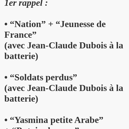
1er rappel :
PALMER et JEAN WILLIAM THOURY par PHILIPPE MANOEUVRE
r vivant" et "De l amour") les 27 et 29 novembre 2015 + 2 
• “Nation” +
“
Jeunesse de
 PHILIPPE ALMOSNINO (concert "Mutant Love" pour NIKOL
France
”
EAR DEVICE (1982 a 1989) : 45 revolutions par minute, histoi
(avec Jean-Claude Dubois à la
e Paris a Sete (du 2 au 4 novembre 2015).
batterie)
u 23 au 25 octobre 2015 a Biarritz.
• “Soldats perdus
”
ret intimiste à paraître en 2016.
(avec Jean-Claude Dubois à la
hat ???" et "Psycho Tropical Berlin") le 5 juillet 2015 a
batterie)
'amour" (2015) : chronique detaillee.
ZY le 4 mai 2015 au PALAIS DES SPORTS (Paris) : comp
• “Yasmina petite Arabe”
 le 3 avril 2015 a LA BOULE NOIRE (Paris) : compte rend