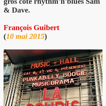
gros côté rhythm'n'blues Sam
BIJOU (Vincent Palmer, Philippe Dauga, Dynamite Yan, Jean
& Dave.
l du "Aseptise Tour") + IZAE, le 6 juin 2024 au Casino de 
 le 9 mars 2024 a la Boule noire (Paris) : compte rend
François Guibert
expo "Douce France, des musiques de l'exil aux cultures u
(
10 mai 2015
)
, amour, mort)" le 17 mars 2024 au New Morning + concert 
D DANGER DE SE PLAIRE" le 26 mars 2024 a la Nouvelle E
etit Paris (Liege) : dossier de presentation.
"ZeWeed" (hiver 2024) pour l album "LA NUIT QUI VIENT 
 (2023) : chronique detaillee de ses dix albums studio 
OS AMORES : chronique detaillee.
 PAUL SIMONON), concert et album "CAN WE DO TOMORROW