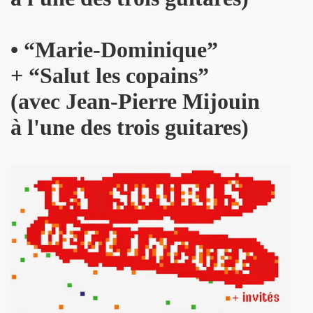
R FOLLLIES" (decembre 2013).
•
“Marie-Dominique”
 PASCAUD dans "TELERAMA" (8 au 14 janvier 2014).
+
“Salut les copains”
 MATIN" (20 decembre 2013).
(avec Jean-Pierre Mijouin
AROSCOPE" (mercredi 18 decembre 2013).
à l'une des trois guitares)
de MANFRED T. MUGLER dans "TETU" (decembre 2013).
n") + ICI PARIS le 14 novembre 2013 au TRIANON (Paris) :
 CHINA GIRL" le 3 octobre 2013 aux TROIS BAUDETS (Pa
 CHRISTOPHE MAE au PALAIS DES SPORTS 2013 (Paris) 
anaries (juillet 2013).
musique" dans "PARIS MONTMARTRE" (ete 2013).