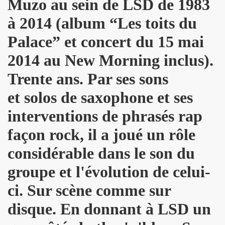
Muzo au sein de LSD de 1983
THOURY en power rock n roll trio le 4 octobre 2024 a Montr
à 2014 (album
“Les toits du
", conference de PATRICK "Ki-ox" CARDE (guitariste de NU
Palace
” et concert du 15 mai
2014 au New Morning inclus).
 "AJASPHERE vol. II" le 6 septembre 2024 a la Fondation Lo
Trente ans. Par ses sons
t sera belle") et LEONARD LASRY ("Le grand danger de se 
et solos de saxophone et ses
s "AJASPHERE VOL. II" les 6 et 27 avril 2024 + le 5 juin 20
interventions de phrasés rap
IN Z. KAN : chronique par PATRICK EUDELINE dans "RockF
façon rock, il a joué un rôle
Jean Nakache, Jerome Lambert, Patrice Brochery et leurs a
considérable dans le son du
de la raya" (2024) : chronique detaillee.
groupe et l'évolution de celui-
trement en 1996 de l album "MARIE FRANCE" (paru en 199
ci. Sur scène comme sur
disque. En donnant à LSD un
7 par la journaliste ALIAS dans "Presto".