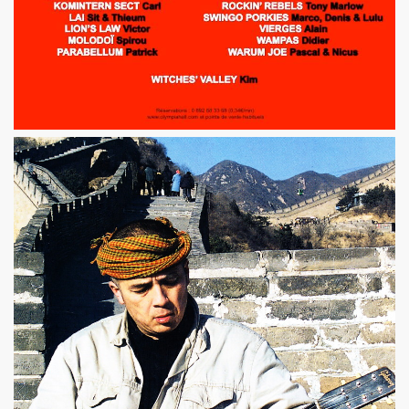
L & JEAN-MARC LEDERMAN) : l'album "ROMANIA" (2012),
t BENJAMIN SCHOOS le 9 mai 2012 au RESERVOIR (Paris
chronique detaillee du nouveau CD et du show 2012.
re des Arts et des Lettres par FREDERIC MITTERRAND, minis
 avril 2012).
21 mars 2012 au BOTANIQUE - LA ROTONDE (Bruxelles) et 
nneur" dans "ACCORDEON et ACCORDEONISTES" (avril 2
 l'album "KISS" de MARIE FRANCE ET LES FANTOMES dan
ACLAN (Paris) : compte rendu.
u nouvel album de PHANTOM Featuring MARIE FRANCE.
OS (MIAM MONSTER MIAM), avec LES EXPERTS EN DESESPO