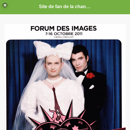
Site de fan de la chanteuse Marie France
ARIE FRANCE
CE : photos, documents, tracts, interviews, articles, etc.
septembre 2019 a decembre 2026.
anvier 2017 a decembre 2019.
illet 2016 a decembre 2016.
ecembre 2015 a juin 2016.
illet 2015 a decembre 2015.
nvier a juin 2015.
illet 2014 a decembre 2014.
nvier 2014 a juin 2014.