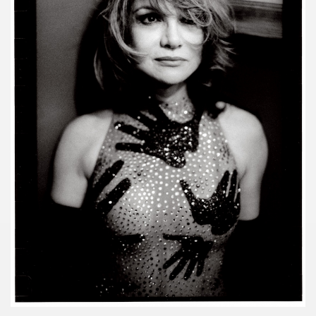
TOUR" de DICK RIVERS : au CASINO DE PARIS 2011, à l'OLY
) de SEBASTIEN LIFSHITZ : impressions.
3 au BATACLAN (Paris) : compte rendu.
RRIERE L'OBJECTIF DE PIERRE ET GILLES — Photos et pro
L ROZOUM, dit DANIEL DARC, le 14 mars 2013 a PARIS.
Sete (mars 2013).
ans le magazine papier "GONZAI" numero 1 (janvier 2013)
'ALAIN CHAMFORT et ses invitees le 30 janvier 2013 au G
 11 decembre 2012 a l'OLYMPIA (Paris) : compte rendu
ALAIN CHENNEVIERE and Friends le 8 novembre 2012 a la
“First Comes The Night”) le 12 octobre 2012 au GRAND RE