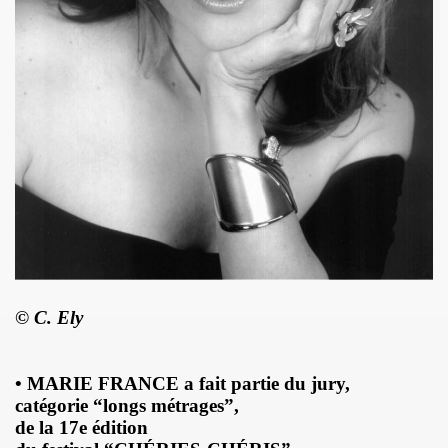
 "AJASPHERE" le 30 août 2025 en la chapelle Reille (75014
illy "I DIG THAT BOP" le 28 juin 2025 a Louvres (95) : com
U le 24 juin 2025, terre plein central du boulevard Rochech
ALMOSNINO a la guitare) le 21 juin 2025 devant le bar Che
 "AJASPHERE" dans la nuit du 20 au 21 juin 2025 en l eglis
ge a DANIEL DARC le 19 juin 2025, rue Charles Delesclu
OUTREBLEU" le 10 juin 2025 au Cafe de la Danse (Paris) : 
© C. Ely
NKNOWN" (2024, corealise par Les Spunyboys et Philippe A
" (2025) d'YZOULA : chronique detaillee.
• MARIE FRANCE a fait partie du jury,
catégorie “longs métrages”,
rt "AJASPHERE" le 15 mai 2025 au Badaboum (Paris) : comp
de la 17e édition