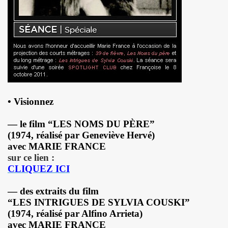
BIJOU (Vincent Palmer, Philippe Dauga, Dynamite Yan, Jean
l du "Aseptise Tour") + IZAE, le 6 juin 2024 au Casino de 
 le 9 mars 2024 a la Boule noire (Paris) : compte rend
expo "Douce France, des musiques de l'exil aux cultures u
, amour, mort)" le 17 mars 2024 au New Morning + concert 
•
Visionnez
D DANGER DE SE PLAIRE" le 26 mars 2024 a la Nouvelle E
—
le film
“
LES NOMS DU P
È
RE
”
etit Paris (Liege) : dossier de presentation.
(1974, réalisé par Geneviève Hervé)
avec MARIE FRANCE
"ZeWeed" (hiver 2024) pour l album "LA NUIT QUI VIENT 
sur ce lien :
CLIQUEZ ICI
 (2023) : chronique detaillee de ses dix albums studio 
—
des extraits du film
OS AMORES : chronique detaillee.
“
LES INTRIGUES DE SYLVIA COUSKI
”
(1974, réalisé par Alfino Arrieta)
 PAUL SIMONON), concert et album "CAN WE DO TOMORROW
avec MARIE FRANCE