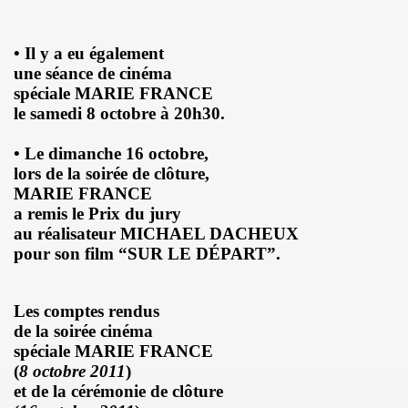
NAL" (2016) de DR JOHN COOPER CLARKE et HUGH CORNWE
• Il y a eu également
 BENJAMIN SIKSOU dans "LES SOULIERS ROUGES", album s
une séance de cinéma
spéciale MARIE FRANCE
ARIE FRANCE le 7 decembre 2019 au Silencio (Paris) : com
le samedi 8 octobre à 20h30.
'ICI PARIS : chronique detaillee.
• Le dimanche 16 octobre,
lors de la soirée de clôture,
ES MALKA FAMILY les 19 et 20 decembre 2019 a La Maroquine
MARIE FRANCE
a remis le Prix du jury
 Du 16 au 22 novembre 2019 pour l expo "La fabrique des id
au réalisateur MICHAEL DACHEUX
pour son film “SUR LE DÉPART”.
 de MARIE FRANCE (realise et compose par Leonard Lasry, 
DAPHNE VICTOR dans "Tribu Move" (octobre 2019) pour l a
Les comp
tes rendus
de la soirée cinéma
SSASSINE" de MARIE FRANCE dans "Liberation" (19 et 20 
spéciale MARIE FRANCE
(
8 octobre 2011
)
 moi" dans "ROCKFOLKsvp" (novembre 2019), par JEAN-
et de la cérémonie de clôture