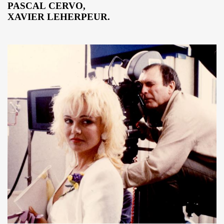
PASCAL CERVO,
ES" le 21 mai 2022 au Zenith (Paris) : compte rendu deta
XAVIER LEHERPEUR.
 au 11 juin 2022 a Paris.
ars au 4 avril 2022 a Paris pour l enregistrement de 
ur l album "SUPER LUNE", le 11 decembre 2021 a l Elysee M
S jouent JOHNNY HALLYDAY, le 5 decembre 2021, au Johnn
man : les Mémoires du batteur de VINCE TAYLOR et JOH
ical Berlin"), concert "Paradigmes" le 7 octobre 2021 au pa
NTY (piano), concerts "Dans la peau" les 5 et 6 octobre 20
cal Berlin"), premier concert avec public du "Paradigme tou
oles de JACQUES DUVALL, musique de LEONARD LASRY, 2
VES, avec ALEXANDRE WETTER : chronique detaillee.