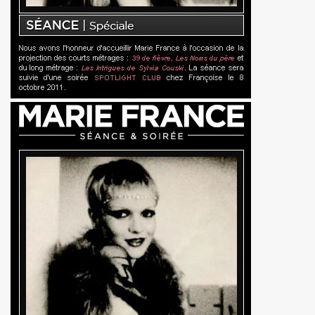
THOURY en power rock n roll trio le 4 octobre 2024 a Montr
", conference de PATRICK "Ki-ox" CARDE (guitariste de NU
 "AJASPHERE vol. II" le 6 septembre 2024 a la Fondation Lo
t sera belle") et LEONARD LASRY ("Le grand danger de se 
s "AJASPHERE VOL. II" les 6 et 27 avril 2024 + le 5 juin 20
IN Z. KAN : chronique par PATRICK EUDELINE dans "RockF
Jean Nakache, Jerome Lambert, Patrice Brochery et leurs a
de la raya" (2024) : chronique detaillee.
trement en 1996 de l album "MARIE FRANCE" (paru en 199
7 par la journaliste ALIAS dans "Presto".