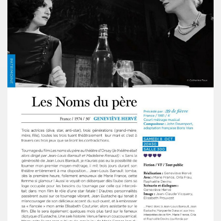
D DRONES le 12 fevrier 2011 a l'INTERNATIONAL (Paris)
rsaire de MARIE FRANCE le 9 fevrier 2011 au restaurant du Se
 publique de "QUERELLE DE BREST", un musical de VINCEN
e 25 decembre 2010 et le 1er janvier 2011.
rs du gala-diner annuel au profit de l'association AIDES
e 8 octobre 2010 a l UNDERBELLY CLUB a LONDRES.
 26 septembre 2010 aux BOUFFES DU NORD (Paris).
 6, 7 et 8 aout 2010 au festival "LES NUITS SECRETES
 le 20 juillet 2010 aux "TOILES DU SUD" a COTIGNAC (83
010 a NICE (06).
t 14 juin 2010 a l'EDEN ROC a ANTIBES (06).