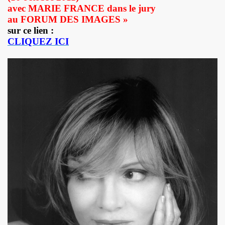
avec MARIE FRANCE dans le jury
e 1977 a 1983.
au FORUM DES IMAGES »
ive).
sur ce lien :
CLIQUEZ ICI
CORDÉONISTES" (et courrier des lecteurs de "JUKE BOX
es de MARIE FRANCE parus entre 2006 et 2012.
 setlists.
 set-lists.
 le fanzine L ORDONNANCE (2004).
E FRANCE : concerts, spectacles, expositions, cabaret, etc.
t "AJASPHERE" le 28 octobre 2025 au Petit Bain (75013 Par
OK KO" le 16 octobre 2025 au Zenith (Paris) : chronique de
N UNKNOWN" le 27 septembre 2025 a Gouvieux (60) : comp