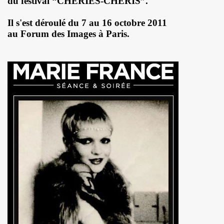
du festival “CHÉRIES-CHÉRIS”.
l") ET LE DRAGON ALL STARS + CATASTROPHE + REMI KLEIN,
Il s'est déroulé du 7 au 16 octobre 2011
E ADRIAN, concert litteraire "Hotel Roma" le 4 avril 2025 a
au Forum des Images à Paris.
 THOURY, concerts "MONOMANIAQUES" en power rock n roll 
024" le 21 mars 2025 a La Cigale (Paris) : chronique deta
an" (2024) de VIKTOR HUGANET : chronique detaillee.
JOU DAUGA : chronique detaillee.
 + LES ROYAL FLUSH le 22 juin 2024 a La Chapelle en Se
AKA" au Tamanoir de Gennevilliers, a Fontenay-sous-Bois 
UR le 23 novembre 2024 a la Boule noire (Paris) : compte 
 en tete daffiche "AJASPHERE vol. II" le 18 novembre 2024 
MACHINE", avec seance de dedicaces de MARLON MAGNEE et