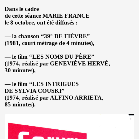
Dans le cadre
 toi" et concert le 19 octobre 2018 a La Seine Musicale : 
de cette séance MARIE FRANCE
nvier au 11 fevrier 2019 a Paris pour l enregistrement 
le 8 octobre, ont été diffusés :
 17 septembre 2018 a Paris.
— la chanson “39° DE FIÈVRE”
(1981, court métrage de 4 minutes),
e en août 2018 pour rendre visite a MARIE FRANCE.
— le film “LES NOMS DU PÈRE”
 29 juin au 8 juillet 2018 pour le tournage du film "Hunter
(1974, réalisé par GENEVIÈVE HERVÉ,
30 minutes),
all", "39 de fievre") : interview dans "La Gazette du rock
— le film “LES INTRIGUES
LLYDAY ("Les rocks les plus terribles"), BOBBIE CLAR
DE SYLVIA COUSKI”
(1974, réalisé par ALFINO ARRIETA,
roliere-auteur de huit textes de l album "JOHNNY, R
85 minutes).
9 fevrier 2018 a Paris.
nt-Francois" de MARIE FRANCE (avec STAIV GENTIS) par PIER