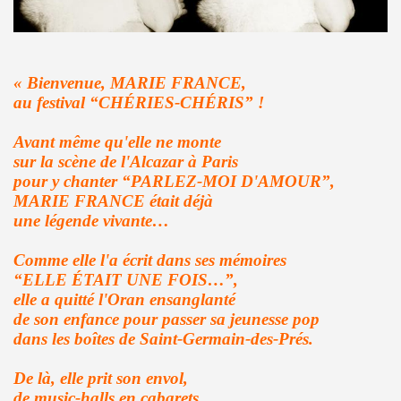
s plus pour Dieu") + BENJAMIN SCHOOS ("Beau futur") + 
rt "Hommage a PASCAL BORNE" (guitariste de Chihuahua, 
« Bienvenue, MARIE FRANCE,
au festival “CHÉRIES-CHÉRIS” !
rlene Dietrich et Marilyn Monroe) dans les "MUGLER FOLL
Avant même qu'elle ne monte
E dans le journal "CANDY" n°8 (hiver 2014 2015).
sur la scène de l'Alcazar à Paris
pour y chanter “PARLEZ-MOI D'AMOUR”,
q minutes, j'suis prete !" et "Redevenir modeste") : inte
MARIE FRANCE était déjà
une légende vivante…
 man show "2") le 4 janvier 2015 au THEATRE DEJAZET (Pa
, chanteuse de Superbus) le 25 septembre 2014 au NOUVE
Comme elle l'a écrit dans ses mémoires
“ELLE ÉTAIT UNE FOIS…”,
"95200" » de MINISTERE A.M.E.R (Stomy Bugsy et Passi) le 
elle a quitté l'Oran ensanglanté
de son enfance pour passer sa jeunesse pop
DRONES (album "THE TANGIBLE EFFECT OF LOVE") feat. 
dans les boîtes de Saint-Germain-des-Prés.
ns le Sud de de la France, dans les Vosges (juin et juillet
De là, elle prit son envol,
de music-halls en cabarets,