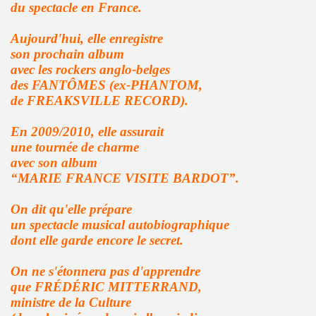
du spectacle en France.
R FOLLLIES" (decembre 2013).
Aujourd'hui, elle enregistre
 PASCAUD dans "TELERAMA" (8 au 14 janvier 2014).
son prochain album
avec les rockers anglo-belges
 MATIN" (20 decembre 2013).
des FANTÔMES (ex-PHANTOM,
de FREAKSVILLE RECORD).
AROSCOPE" (mercredi 18 decembre 2013).
En 2009/2010, elle assurait
de MANFRED T. MUGLER dans "TETU" (decembre 2013).
une tournée de charme
avec son album
n") + ICI PARIS le 14 novembre 2013 au TRIANON (Paris) :
“MARIE FRANCE VISITE BARDOT”.
 CHINA GIRL" le 3 octobre 2013 aux TROIS BAUDETS (Pa
On dit qu'elle prépare
un spectacle musical autobiographique
 CHRISTOPHE MAE au PALAIS DES SPORTS 2013 (Paris) 
dont elle garde encore le secret.
anaries (juillet 2013).
On ne s'étonnera pas d'apprendre
que FRÉDÉRIC MITTERRAND,
musique" dans "PARIS MONTMARTRE" (ete 2013).
ministre de la Culture