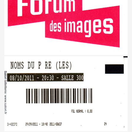
kif" (2017) + concerts a La Cigale (Paris) et au Chinois ("T
IVANT TOUR" de JOHNNY HALLYDAY le 9 decembre 2017 a L
hante Jacques Duvall") dans l'exposition "DAHO L'AIME POP
E CLASH ("Radio Clash sur Paris") le 9 septembre 2017 
Duvall", "39 de fievre") dans "JUKE BOX MAGAZINE" (sep
 DARREL HIGHAM : chronique detaillee.
uvall", "39 de fievre") photographiee le 12 aout 2017 p
de MARIE FRANCE ("chante Jacques Duvall") par PIERRE & 
cho Tropical Berlin") le 2 decembre 2016 a l'Orange Bleue a 
IERRE PRUVOT) et la Troupe de Madame Arthur de la Promen
UVALL") le 25 novembre 2016 + les 23 et 24 fevrier 2017