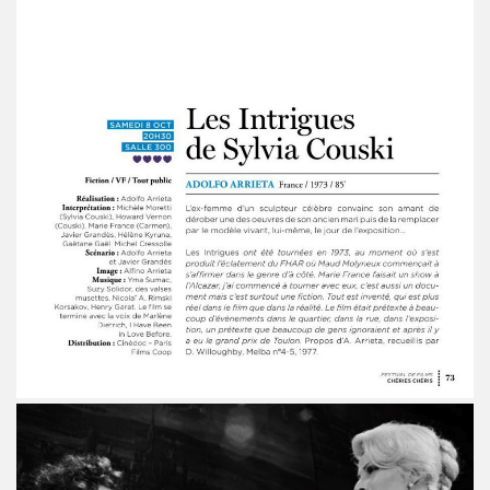
ARADIS SUR TERRE" au THEATRE EDOUARD VII (Paris) :
rage "THE NAMELESS SPECTACLE" (2011, avec SWANN ARLAU
seance cinema speciale MARIE FRANCE (8 octobre 2011) et 
e la 17e edition de "CHERIES-CHERIS" du 7 au 16 octobr
EIL le 20 juillet 2011 a L'ANGORA (Paris).
ert integral) de BIJOU SVP (PHILIPPE DAUGA) le 21 jui
IAM ET LES LOVED DRONES, JACQUES DUVALL, PASCALE B
RIO au "Cafe-debat" autour de COPI le 2 avril 2011 au 
DVD) "IL Y AVAIT UNE FOIS FREAKSVILLE" (2011).
esente en avant-premiere "LE BIJOU DE GAINSBOURG" le