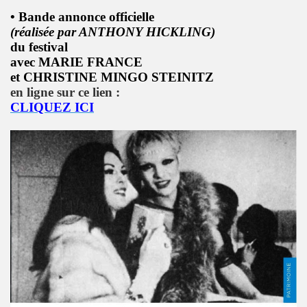
L & JEAN-MARC LEDERMAN) : l'album "ROMANIA" (2012),
• Bande annonce officielle
(réalisée par ANTHONY HICKLING)
t BENJAMIN SCHOOS le 9 mai 2012 au RESERVOIR (Paris
du festival
avec MARIE FRANCE
chronique detaillee du nouveau CD et du show 2012.
et CHRISTINE MINGO STEINITZ
en ligne sur ce lien :
re des Arts et des Lettres par FREDERIC MITTERRAND, minis
CLIQUEZ ICI
 avril 2012).
21 mars 2012 au BOTANIQUE - LA ROTONDE (Bruxelles) et 
nneur" dans "ACCORDEON et ACCORDEONISTES" (avril 2
 l'album "KISS" de MARIE FRANCE ET LES FANTOMES dan
ACLAN (Paris) : compte rendu.
u nouvel album de PHANTOM Featuring MARIE FRANCE.
OS (MIAM MONSTER MIAM), avec LES EXPERTS EN DESESPO