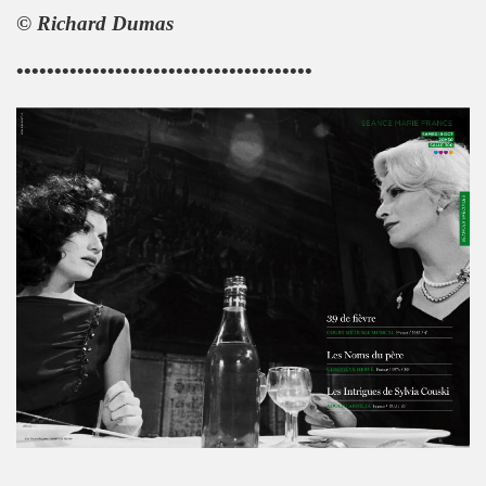
© Richard Dumas
ND REX et JEAN-PIERRE MADER a Villeneuve (oct. 2012) :
•••••••••••••••••••••••••••••••••••••••
 SCOP CLUB (Paris) : compte rendu.
 MACHINE, SUGAR AND TIGER, EFFELLO ET LES EXTRATERR
s 11 et 12 decembre 2012 a BERLIN.
EMENT DE MOI" (2012), film-serie de STEVE CATIEAU.
juillet et aout 2012).
L : les deux font la paire" ("La Libre Belgique", 14 jui
s 15, 16 et 17 juin 2012 au STADE DE FRANCE (Saint-Den
in 2012 a L'INTERNATIONAL (Paris).
: "How we met" dans le journal anglais "THE INDEPENDE