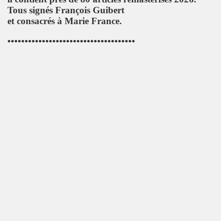
u concert de BIJOU SVP le 14 novembre 2009 a l'EUROPEEN
Tous signés François Guibert
et consacrés à Marie France.
e 28 octobre 2009 a l'Espace 315 du CENTRE POMPIDOU 
•••••••••••••••••••••••••••••••••••••
au concert d'ALEX BEAUPAIN le 17 octobre 2009 aux TROI
e 3 octobre 2009 a L'ARCHIPEL (Paris).
STAR MAG" (2 octobre 2009).
e 28 aout 2009 aux TROIS BAUDETS a Paris.
 BARDOT" le 16 mai 2009 a L'ARCHIPEL a Paris.
E et JACQUES DUVALL les 18 et 19 avril 2009 aux TR
CE le 17 avril 2009 au GLOBO a PARIS.
Paris le 11 octobre 2008.
 7 octobre 2008.