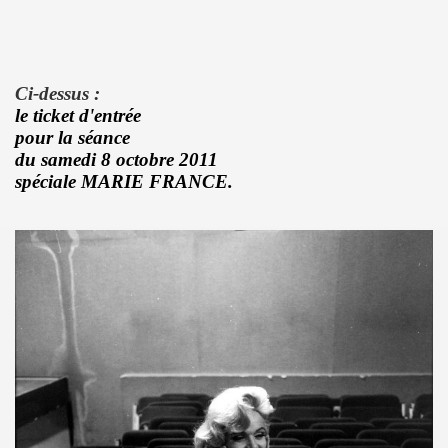
 etre la marquise des anges") : interview + discographie.
au "IN&OUT FESTIVAL", du 27 avril au 1er mai 2017 a Nice
Ci-dessus :
e JACQUES DUVALL" par JEAN-EMMANUEL DELUXE.
le ticket d'entrée
pour la séance
'EFFELLO & LES EXTRATERRESTRES : chronique detaillee
du samedi 8 octobre 2011
spéciale MARIE FRANCE.
RIE FRANCE dans le cadre de l'exposition "L'esprit francais
 MARIE FRANCE ("chante Jacques Duvall") par PIERRE & GILL
taillee des reeditions remasterisees 2017 des albums "Mic
DUVALL") dans le videoclip scopitone "PATRICIA" des W
ncert le 29 octobre 2016 au Trianon : compte rendu.
UVALL", Freaksville, 2016) et CHRISSIE HYNDE (PRETENDE
e SON OF A GUN (JACQUES SERIS, PASCAL SAUMADE) & PERL