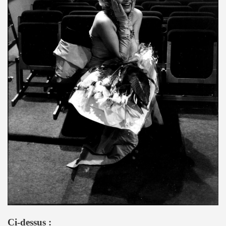
: ils ne se quitteront jamais", par FRANCOIS GUIBERT (d
ES DUVALL" (realise par Benjamin Schoos et Chris Cerri,
allumeurs d'etoiles") le 2 juillet 2016 a DOMONT (95) : 
" (special "39 de fievre) de MARIE FRANCE ET LES FANTO
 "1976-2016" le 22 avril 2016 aux RENDEZ VOUS D AILLEU
chansons de JACQUES DUVALL) le 25 mars 2016 a l OLYMP
cal Berlin" et "Sphynx") le 18 mars 2016 a l EMB de Sannoi
LIPPE DAUGA, JEAN-WILLIAM THOURY et VINCENT PALME
IGO" + concert le 5 decembre 2015 a LA MAROQUINERIE (
Modernes, album "Les visiteurs du soir" en 1981) par P
Ci-dessus :