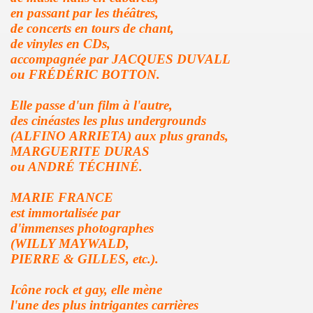
GINAL" (2014) de BRIAN SETZER : chronique (chronicle r
en passant par les théâtres,
de concerts en tours de chant,
IVERS : chronique detaillee.
de vinyles en CDs,
accompagnée par JACQUES DUVALL
MAY : chronique detaillee.
ou FRÉDÉRIC BOTTON.
IN" + album "THE FABULOUS ROCK N ROLL SONGBOOK" de C
Elle passe d'un film à l'autre,
des cinéastes les plus undergrounds
OLLY PARTON : chronique detaillee.
(ALFINO ARRIETA) aux plus grands,
MARGUERITE DURAS
r de la chanson" (Editions Caid, 2014) : chronique du liv
ou ANDRÉ TÉCHINÉ.
") le 3 avril 2014 a LA MAROQUINERIE (Paris) : compte re
MARIE FRANCE
est immortalisée par
RONES ("The Tangible Effect Of Love") le 28 mars 2014 
d'immenses photographes
(WILLY MAYWALD,
 du Palace" (2014) : chronique de l'album.
PIERRE & GILLES, etc.).
") le 18 decembre 2013 a LA BOULE NOIRE (Paris) : com
Icône rock et gay, elle mène
 2013 au TRIANON (Paris) : compte rendu.
l'une des plus intrigantes carrières