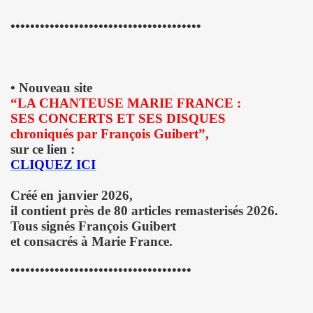
 "AJASPHERE" le 30 août 2025 en la chapelle Reille (75014
•••••••••••••••••••••••••••••••••••••••
illy "I DIG THAT BOP" le 28 juin 2025 a Louvres (95) : com
U le 24 juin 2025, terre plein central du boulevard Rochech
• Nouveau site
“LA CHANTEUSE MARIE FRANCE :
ALMOSNINO a la guitare) le 21 juin 2025 devant le bar Che
SES CONCERTS ET SES DISQUES
chroniqués par François Guibert”,
 "AJASPHERE" dans la nuit du 20 au 21 juin 2025 en l eglis
sur ce lien :
CLIQUEZ ICI
ge a DANIEL DARC le 19 juin 2025, rue Charles Delesclu
Créé en janvier 2026,
OUTREBLEU" le 10 juin 2025 au Cafe de la Danse (Paris) : 
il contient près de 80 articles remasterisés 2026.
Tous signés François Guibert
NKNOWN" (2024, corealise par Les Spunyboys et Philippe A
et consacrés à Marie France.
" (2025) d'YZOULA : chronique detaillee.
•••••••••••••••••••••••••••••••••••••
rt "AJASPHERE" le 15 mai 2025 au Badaboum (Paris) : comp