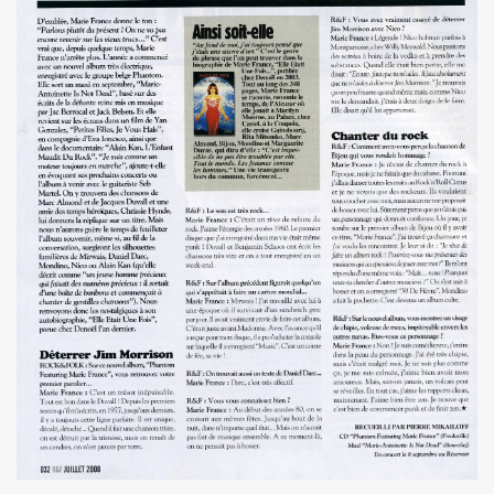
e 1977 a 1983.
ive).
CORDÉONISTES" (et courrier des lecteurs de "JUKE BOX
es de MARIE FRANCE parus entre 2006 et 2012.
 setlists.
 set-lists.
 le fanzine L ORDONNANCE (2004).
E FRANCE : concerts, spectacles, expositions, cabaret, etc.
t "AJASPHERE" le 28 octobre 2025 au Petit Bain (75013 Par
OK KO" le 16 octobre 2025 au Zenith (Paris) : chronique de
N UNKNOWN" le 27 septembre 2025 a Gouvieux (60) : comp