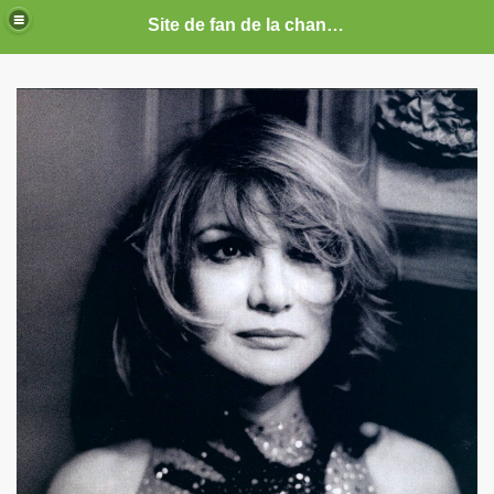
Site de fan de la chanteuse Marie France
ARIE FRANCE
CE : photos, documents, tracts, interviews, articles, etc.
septembre 2019 a decembre 2026.
anvier 2017 a decembre 2019.
illet 2016 a decembre 2016.
ecembre 2015 a juin 2016.
illet 2015 a decembre 2015.
nvier a juin 2015.
illet 2014 a decembre 2014.
nvier 2014 a juin 2014.