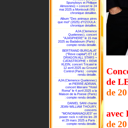
Spunyboys et Philippe
Almosnino) + concert le 24
mai 2025 a Montsoult (95) :
chronique detaillee.
Album "Des animaux pires
que moi" (2025) d'YZOULA :
chronique detaillee.
AJA (Clemence
Quelennec), concert
"AJASPHERE" le 15 mai
2025 au Badaboum (Paris) :
compte rendu detaille.
BERTRAND BURGALAT
("Reve capital") ET LE
DRAGON ALL STARS +
CATASTROPHE + REMI
KLEIN, concert Tricatel le
Conce
12 avril 2025 au Ground
Control (Paris) : compte
rendu detaille.
de L
AJA (Clemence Quelennec)
et PIERRE ADRIAN,
concert litteraire "Hotel
de 20
Roma" le 4 avril 2025 a la
Maison de la Poesie (Paris)
: compte rendu detaille.
DANIEL SANI chante
JEAN-WILLIAM THOURY,
avec 
concerts
"MONOMANIAQUES" en
power rock n roll trio les 28
et 29 mars 2025 a Paris :
de 20
compte rendu detaille.