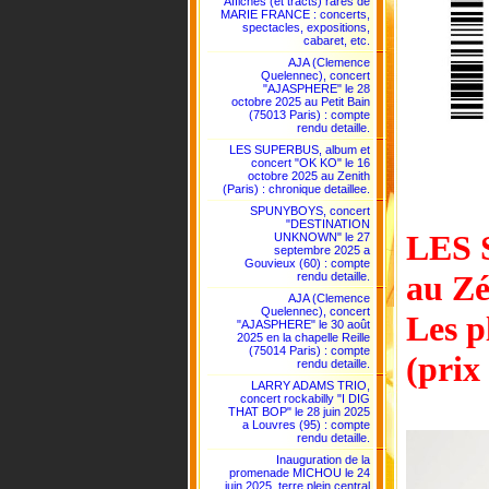
Affiches (et tracts) rares de
MARIE FRANCE : concerts,
spectacles, expositions,
cabaret, etc.
AJA (Clemence
Quelennec), concert
"AJASPHERE" le 28
octobre 2025 au Petit Bain
(75013 Paris) : compte
rendu detaille.
LES SUPERBUS, album et
concert "OK KO" le 16
octobre 2025 au Zenith
(Paris) : chronique detaillee.
SPUNYBOYS, concert
"DESTINATION
LES 
UNKNOWN" le 27
septembre 2025 a
Gouvieux (60) : compte
au Zé
rendu detaille.
AJA (Clemence
Quelennec), concert
Les p
"AJASPHERE" le 30 août
2025 en la chapelle Reille
(75014 Paris) : compte
(prix
rendu detaille.
LARRY ADAMS TRIO,
concert rockabilly "I DIG
THAT BOP" le 28 juin 2025
a Louvres (95) : compte
rendu detaille.
Inauguration de la
promenade MICHOU le 24
juin 2025, terre plein central