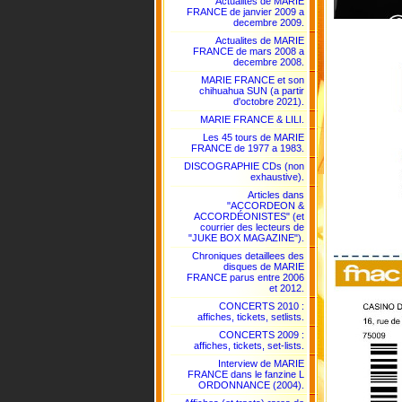
Actualites de MARIE
FRANCE de janvier 2009 a
decembre 2009.
Actualites de MARIE
FRANCE de mars 2008 a
decembre 2008.
MARIE FRANCE et son
chihuahua SUN (a partir
d'octobre 2021).
MARIE FRANCE & LILI.
Les 45 tours de MARIE
FRANCE de 1977 a 1983.
DISCOGRAPHIE CDs (non
exhaustive).
Articles dans
"ACCORDEON &
ACCORDÉONISTES" (et
courrier des lecteurs de
"JUKE BOX MAGAZINE").
Chroniques detaillees des
disques de MARIE
FRANCE parus entre 2006
et 2012.
CONCERTS 2010 :
affiches, tickets, setlists.
CONCERTS 2009 :
affiches, tickets, set-lists.
Interview de MARIE
FRANCE dans le fanzine L
ORDONNANCE (2004).