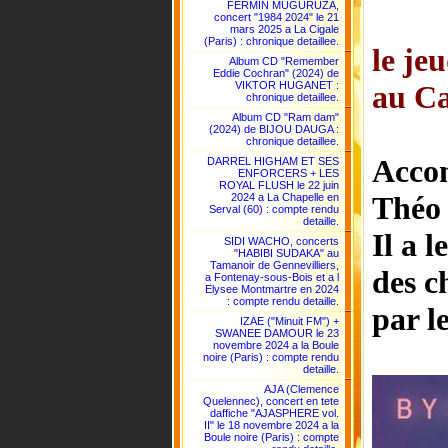
FERMIN MUGURUZA,
concert "1984 2024" le 21
mars 2025 a La Cigale
(Paris) : chronique detaillee.
le je
Album CD "Remember
Eddie Cochran" (2024) de
au Ca
VIKTOR HUGANET :
chronique detaillee.
Album CD "Ram dam"
(2024) de BIJOU DAUGA :
chronique detaillee.
Accom
DARREL HIGHAM ET SES
ENFORCERS + LES
ROYAL FLUSH le 22 juin
Théo 
2024 a La Chapelle en
Serval (60) : compte rendu
detaille.
Il a 
SIDI WACHO, concerts
"HABIBI SUDAKA" au
Tamanoir de Gennevilliers,
des c
a Fontenay-sous-Bois et a l
Elysee Montmartre en 2024
: compte rendu detaille.
par l
IZAE ("Minuit FM") +
SWANEE DAMOUR le 23
novembre 2024 a la Boule
noire (Paris) : compte rendu
detaille.
AJA (Clemence
Quelennec), concert en tete
daffiche "AJASPHERE vol.
II" le 18 novembre 2024 a la
Boule noire (Paris) : compte