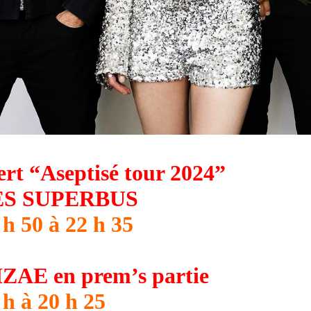
rt “Aseptisé tour 2024”
ES SUPERBUS
 h 50 à 22 h 35
IZAE en prem’s partie
 h à 20 h 25