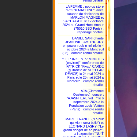
rendu detaille.
LA FEMME : pop up store
"ROCK MACHINE", avec
seance de dedicaces de
MARLON MAGNEE et
SACHA GOT, le 12 octobre
2024 au Grand Hotel Amour
(75010 SSD Paris) :
reportage photos.
DANIEL SANI chante
JEAN-WILLIAM THOURY
en power rock n roll trio le 4
octobre 2024 a Montreuil
(93) : compte rendu detaille.
"LE PUNK EN 77 MINUTES
(environ)", conference de
PATRICK "Ki-ox" CARDE
(guitariste de NUCLEAR
DEVICE) le 24 mai 2024 a
Paris et le 25 mai 2024 a
Nanterre : compte rendu
detaille.
AJA (Clemence
Quelennec), concert
"AJASPHERE vol. II" le 6
septembre 2024 a la
Fondation Louis Vuitton
(Paris) : compte rendu
detaille.
MARIE FRANCE ("La nuit
qui vient sera belle") et
LEONARD LASRY ("Le
grand danger de se plaire")
a l exposition "NUIT