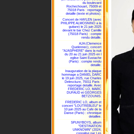
du boulevard
Rochechouart, 75009 et
75018 Paris : reportage
detaille (texte et photos).
Concert de HAYLEN (avec
PHILIPPE ALMOSNINO a la
guitare) le 21 juin 2025
devant le bar Chez Camille
(75018 Paris) : compte
rendu detaille.
AJA (Clemence
Quelennec), concert
"AJASPHERE" dans la nuit
du 20 au 21 juin 2025 en l
eglise Saint Eustache
(Paris) : compte rendu
detaille.
Inauguration de la plaque
hommage a DANIEL DARC
le 19 juin 2025, rue Charles
Delescluze, 75011 Paris :
reportage detaille. Avec
FREDERIC LO, MARC
DUFAUD et GEORGES
BETZOUNIS.
FREDERIC LO, album et
concert "LOUTREBLEU" le
10 juin 2025 au Cafe de la
Danse (Paris) : chronique
detaillee.
SPUNYBOYS, album
"DESTINATION
UNKNOWN" (2024,
corealise par Les